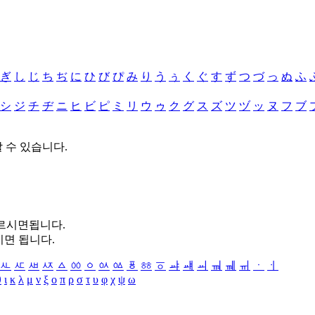
ぎ
し
じ
ち
ぢ
に
ひ
び
ぴ
み
り
う
ぅ
く
ぐ
す
ず
つ
づ
っ
ぬ
ふ
シ
ジ
チ
ヂ
ニ
ヒ
ビ
ピ
ミ
リ
ウ
ゥ
ク
グ
ス
ズ
ツ
ヅ
ッ
ヌ
フ
ブ
할 수 있습니다.
누르시면됩니다.
시면 됩니다.
ㅻ
ㅼ
ㅽ
ㅾ
ㅿ
ㆀ
ㆁ
ㆂ
ㆃ
ㆄ
ㆅ
ㆆ
ㆇ
ㆈ
ㆉ
ㆊ
ㆋ
ㆌ
ㆍ
ㆎ
θ
ι
κ
λ
μ
ν
ξ
ο
π
ρ
σ
τ
υ
φ
χ
ψ
ω