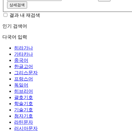
상세검색
결과 내 재검색
인기 검색어
다국어 입력
히라가나
가타카나
중국어
한글고어
그리스문자
프랑스어
독일어
히브리어
괄호기호
학술기호
기술기호
첨자기호
라틴문자
러시아문자