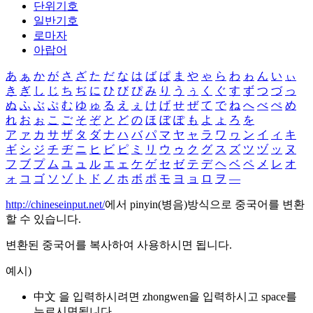
단위기호
일반기호
로마자
아랍어
あ
ぁ
か
が
さ
ざ
た
だ
な
は
ば
ぱ
ま
や
ゃ
ら
わ
ゎ
ん
い
ぃ
き
ぎ
し
じ
ち
ぢ
に
ひ
び
ぴ
み
り
う
ぅ
く
ぐ
す
ず
つ
づ
っ
ぬ
ふ
ぶ
ぷ
む
ゆ
ゅ
る
え
ぇ
け
げ
せ
ぜ
て
で
ね
へ
べ
ぺ
め
れ
お
ぉ
こ
ご
そ
ぞ
と
ど
の
ほ
ぼ
ぽ
も
よ
ょ
ろ
を
ア
ァ
カ
サ
ザ
タ
ダ
ナ
ハ
バ
パ
マ
ヤ
ャ
ラ
ワ
ヮ
ン
イ
ィ
キ
ギ
シ
ジ
チ
ヂ
ニ
ヒ
ビ
ピ
ミ
リ
ウ
ゥ
ク
グ
ス
ズ
ツ
ヅ
ッ
ヌ
フ
ブ
プ
ム
ユ
ュ
ル
エ
ェ
ケ
ゲ
セ
ゼ
テ
デ
ヘ
ベ
ペ
メ
レ
オ
ォ
コ
ゴ
ソ
ゾ
ト
ド
ノ
ホ
ボ
ポ
モ
ヨ
ョ
ロ
ヲ
―
http://chineseinput.net/
에서 pinyin(병음)방식으로 중국어를 변환
할 수 있습니다.
변환된 중국어를 복사하여 사용하시면 됩니다.
예시)
中文 을 입력하시려면
zhongwen
을 입력하시고 space를
누르시면됩니다.