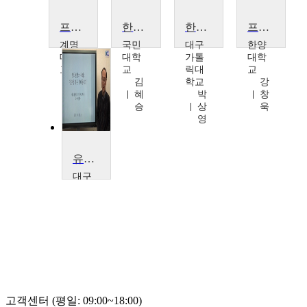
프로그래밍언어론
한국정치사: 사상과운동
한국문학사상의 깊이와 넓이
프로젝트관리
계명
국민
대구
한양
대학
대학
가톨
대학
교
교
릭대
교
장
김
학교
강
덕
혜
박
창
성
승
상
욱
영
유레카!: 현대정치의 이해
대구
가톨
릭대
학교
변
영
학
고객센터 (평일: 09:00~18:00)