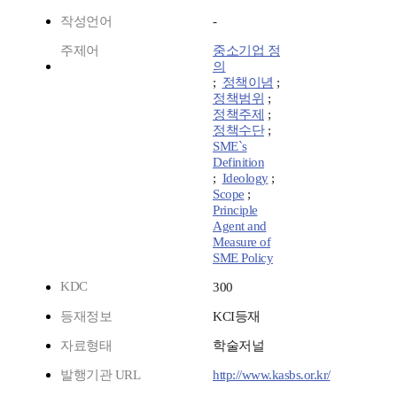
작성언어
-
주제어
중소기업 정
의
;
정책이념
;
정책범위
;
정책주제
;
정책수단
;
SME`s
Definition
;
Ideology
;
Scope
;
Principle
Agent and
Measure of
SME Policy
KDC
300
등재정보
KCI등재
자료형태
학술저널
발행기관 URL
http://www.kasbs.or.kr/