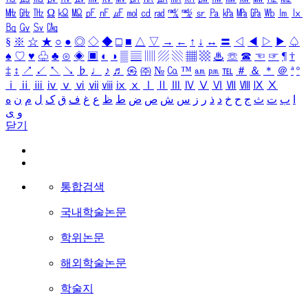
㎒
㎓
㎔
Ω
㏀
㏁
㎊
㎋
㎌
㏖
㏅
㎭
㎮
㎯
㏛
㎩
㎪
㎫
㎬
㏝
㏐
㏓
㏃
㏉
㏜
㏆
§
※
☆
★
○
●
◎
◇
◆
□
■
△
▽
→
←
↑
↓
↔
〓
◁
◀
▷
▶
♤
♠
♡
♥
♧
♣
⊙
◈
▣
◐
◑
▒
▤
▥
▨
▧
▦
▩
♨
☏
☎
☜
☞
¶
†
‡
↕
↗
↙
↖
↘
♭
♩
♪
♬
㉿
㈜
№
㏇
™
㏂
㏘
℡
＃
＆
＊
＠
ª
º
ⅰ
ⅱ
ⅲ
ⅳ
ⅴ
ⅵ
ⅶ
ⅷ
ⅸ
ⅹ
Ⅰ
Ⅱ
Ⅲ
Ⅳ
Ⅴ
Ⅵ
Ⅶ
Ⅷ
Ⅸ
Ⅹ
ا
ب
ت
ث
ج
ح
خ
د
ذ
ر
ز
س
ش
ص
ض
ط
ظ
ع
غ
ف
ق
ک
ل
م
ن
ه
و
ی
닫기
통합검색
국내학술논문
학위논문
해외학술논문
학술지