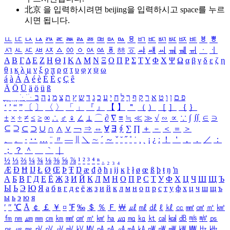
北京 을 입력하시려면
beijing
을 입력하시고 space를 누르
시면 됩니다.
ㅥ
ㅦ
ㅧ
ㅨ
ㅩ
ㅪ
ㅫ
ㅬ
ㅭ
ㅮ
ㅯ
ㅰ
ㅱ
ㅲ
ㅳ
ㅴ
ㅵ
ㅶ
ㅷ
ㅸ
ㅹ
ㅺ
ㅻ
ㅼ
ㅽ
ㅾ
ㅿ
ㆀ
ㆁ
ㆂ
ㆃ
ㆄ
ㆅ
ㆆ
ㆇ
ㆈ
ㆉ
ㆊ
ㆋ
ㆌ
ㆍ
ㆎ
Α
Β
Γ
Δ
Ε
Ζ
Η
Θ
Ι
Κ
Λ
Μ
Ν
Ξ
Ο
Π
Ρ
Σ
Τ
Υ
Φ
Χ
Ψ
Ω
α
β
γ
δ
ε
ζ
η
θ
ι
κ
λ
μ
ν
ξ
ο
π
ρ
σ
τ
υ
φ
χ
ψ
ω
á
à
Á
À
é
è
É
È
ç
Ç
ê
Ä
Ö
Ü
ä
ö
ü
ß
ְ
ֳ
ֲ
ֱ
ָ
ַ
ֵ
ֶ
ִ
ֹ
ּ
ֻ
ׂ
ׁ
ּ
ב
ה
נ
מ
צ
ת
ץ
ש
ד
ג
כ
ע
י
ח
ל
ך
ף
ק
ר
א
ט
ו
ן
ם
פ
‘
’
“
”
〔
〕
〈
〉
「
」
『
』
【
】
＂
（
）
［
］
｛
｝
±
×
÷
≠
≤
≥
∞
∴
♂
♀
∠
⊥
⌒
∂
∇
≡
≒
≪
≫
√
∽
∝
∵
∫
∬
∈
∋
⊆
⊇
⊂
⊃
∪
∩
∧
∨
￢
⇒
⇔
∀
∃
∮
∑
∏
＋
－
＜
＝
＞
、
。
·
‥
…
¨
〃
―
∥
＼
∼
´
～
ˇ
˘
˝
˚
˙
¸
˛
¡
¿
ː
！
＇
，
．
／
：
；
？
＾
＿
｀
｜
½
⅓
⅔
¼
¾
⅛
⅜
⅝
⅞
¹
²
³
⁴
ⁿ
₁
₂
₃
₄
Æ
Ð
Ħ
Ĳ
Ł
Ø
Œ
Þ
Ŧ
Ŋ
æ
đ
ð
ħ
ı
ĳ
ĸ
ŀ
ł
ø
œ
ß
þ
ŧ
ŋ
ŉ
А
Б
В
Г
Д
Е
Ё
Ж
З
И
Й
К
Л
М
Н
О
П
Р
С
Т
У
Ф
Х
Ц
Ч
Ш
Щ
Ъ
Ы
Ь
Э
Ю
Я
а
б
в
г
д
е
ё
ж
з
и
й
к
л
м
н
о
п
р
с
т
у
ф
х
ц
ч
ш
щ
ъ
ы
ь
э
ю
я
′
″
℃
Å
￠
￡
￥
¤
℉
‰
＄
％
Ｆ
￦
㎕
㎖
㎗
ℓ
㎘
㏄
㎣
㎤
㎥
㎦
㎙
㎚
㎛
㎜
㎝
㎞
㎟
㎠
㎡
㎢
㏊
㎍
㎎
㎏
㏏
㎈
㎉
㏈
㎧
㎨
㎰
㎱
㎲
㎳
㎴
㎵
㎶
㎷
㎸
㎹
㎀
㎁
㎂
㎃
㎄
㎺
㎻
㎽
㎾
㎿
㎐
㎑