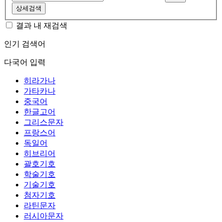
상세검색
결과 내 재검색
인기 검색어
다국어 입력
히라가나
가타카나
중국어
한글고어
그리스문자
프랑스어
독일어
히브리어
괄호기호
학술기호
기술기호
첨자기호
라틴문자
러시아문자