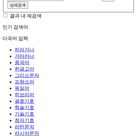
상세검색
결과 내 재검색
인기 검색어
다국어 입력
히라가나
가타카나
중국어
한글고어
그리스문자
프랑스어
독일어
히브리어
괄호기호
학술기호
기술기호
첨자기호
라틴문자
러시아문자