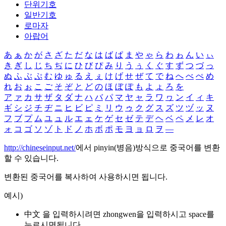
단위기호
일반기호
로마자
아랍어
あ
ぁ
か
が
さ
ざ
た
だ
な
は
ば
ぱ
ま
や
ゃ
ら
わ
ゎ
ん
い
ぃ
き
ぎ
し
じ
ち
ぢ
に
ひ
び
ぴ
み
り
う
ぅ
く
ぐ
す
ず
つ
づ
っ
ぬ
ふ
ぶ
ぷ
む
ゆ
ゅ
る
え
ぇ
け
げ
せ
ぜ
て
で
ね
へ
べ
ぺ
め
れ
お
ぉ
こ
ご
そ
ぞ
と
ど
の
ほ
ぼ
ぽ
も
よ
ょ
ろ
を
ア
ァ
カ
サ
ザ
タ
ダ
ナ
ハ
バ
パ
マ
ヤ
ャ
ラ
ワ
ヮ
ン
イ
ィ
キ
ギ
シ
ジ
チ
ヂ
ニ
ヒ
ビ
ピ
ミ
リ
ウ
ゥ
ク
グ
ス
ズ
ツ
ヅ
ッ
ヌ
フ
ブ
プ
ム
ユ
ュ
ル
エ
ェ
ケ
ゲ
セ
ゼ
テ
デ
ヘ
ベ
ペ
メ
レ
オ
ォ
コ
ゴ
ソ
ゾ
ト
ド
ノ
ホ
ボ
ポ
モ
ヨ
ョ
ロ
ヲ
―
http://chineseinput.net/
에서 pinyin(병음)방식으로 중국어를 변환
할 수 있습니다.
변환된 중국어를 복사하여 사용하시면 됩니다.
예시)
中文 을 입력하시려면
zhongwen
을 입력하시고 space를
누르시면됩니다.