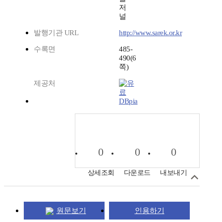
저
널
발행기관 URL
http://www.sarek.or.kr
수록면
485-
490(6
쪽)
제공처
DBpia
0
0
0
상세조회
다운로드
내보내기
원문보기
인용하기