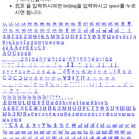
北京 을 입력하시려면
beijing
을 입력하시고 space를 누르
시면 됩니다.
ㅥ
ㅦ
ㅧ
ㅨ
ㅩ
ㅪ
ㅫ
ㅬ
ㅭ
ㅮ
ㅯ
ㅰ
ㅱ
ㅲ
ㅳ
ㅴ
ㅵ
ㅶ
ㅷ
ㅸ
ㅹ
ㅺ
ㅻ
ㅼ
ㅽ
ㅾ
ㅿ
ㆀ
ㆁ
ㆂ
ㆃ
ㆄ
ㆅ
ㆆ
ㆇ
ㆈ
ㆉ
ㆊ
ㆋ
ㆌ
ㆍ
ㆎ
Α
Β
Γ
Δ
Ε
Ζ
Η
Θ
Ι
Κ
Λ
Μ
Ν
Ξ
Ο
Π
Ρ
Σ
Τ
Υ
Φ
Χ
Ψ
Ω
α
β
γ
δ
ε
ζ
η
θ
ι
κ
λ
μ
ν
ξ
ο
π
ρ
σ
τ
υ
φ
χ
ψ
ω
á
à
Á
À
é
è
É
È
ç
Ç
ê
Ä
Ö
Ü
ä
ö
ü
ß
ְ
ֳ
ֲ
ֱ
ָ
ַ
ֵ
ֶ
ִ
ֹ
ּ
ֻ
ׂ
ׁ
ּ
ב
ה
נ
מ
צ
ת
ץ
ש
ד
ג
כ
ע
י
ח
ל
ך
ף
ק
ר
א
ט
ו
ן
ם
פ
‘
’
“
”
〔
〕
〈
〉
「
」
『
』
【
】
＂
（
）
［
］
｛
｝
±
×
÷
≠
≤
≥
∞
∴
♂
♀
∠
⊥
⌒
∂
∇
≡
≒
≪
≫
√
∽
∝
∵
∫
∬
∈
∋
⊆
⊇
⊂
⊃
∪
∩
∧
∨
￢
⇒
⇔
∀
∃
∮
∑
∏
＋
－
＜
＝
＞
、
。
·
‥
…
¨
〃
―
∥
＼
∼
´
～
ˇ
˘
˝
˚
˙
¸
˛
¡
¿
ː
！
＇
，
．
／
：
；
？
＾
＿
｀
｜
½
⅓
⅔
¼
¾
⅛
⅜
⅝
⅞
¹
²
³
⁴
ⁿ
₁
₂
₃
₄
Æ
Ð
Ħ
Ĳ
Ł
Ø
Œ
Þ
Ŧ
Ŋ
æ
đ
ð
ħ
ı
ĳ
ĸ
ŀ
ł
ø
œ
ß
þ
ŧ
ŋ
ŉ
А
Б
В
Г
Д
Е
Ё
Ж
З
И
Й
К
Л
М
Н
О
П
Р
С
Т
У
Ф
Х
Ц
Ч
Ш
Щ
Ъ
Ы
Ь
Э
Ю
Я
а
б
в
г
д
е
ё
ж
з
и
й
к
л
м
н
о
п
р
с
т
у
ф
х
ц
ч
ш
щ
ъ
ы
ь
э
ю
я
′
″
℃
Å
￠
￡
￥
¤
℉
‰
＄
％
Ｆ
￦
㎕
㎖
㎗
ℓ
㎘
㏄
㎣
㎤
㎥
㎦
㎙
㎚
㎛
㎜
㎝
㎞
㎟
㎠
㎡
㎢
㏊
㎍
㎎
㎏
㏏
㎈
㎉
㏈
㎧
㎨
㎰
㎱
㎲
㎳
㎴
㎵
㎶
㎷
㎸
㎹
㎀
㎁
㎂
㎃
㎄
㎺
㎻
㎽
㎾
㎿
㎐
㎑