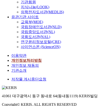
기관회원
지식나눔(LOOK)
의학전자도서관(MEDLIS)
유관기관 사이트
교육부(MOE)
국립장애인도서관(NLD)
국립중앙도서관(NL)
국회도서관(NAL)
연구윤리정보포털(CRE)
사이언스온 (ScienceON)
이용약관
개인정보처리방침
개인정보 재동의
기관소개
저작물 게시중단요청
41061 대구광역시 동구 동내로 64(동내동1119) KERIS빌딩
Copyright© KERIS. ALL RIGHTS RESERVED