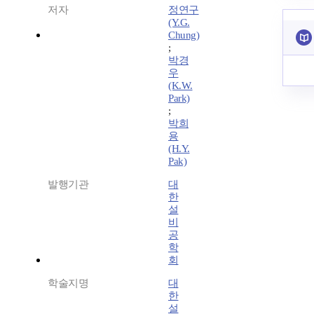
저자
정연구
(Y.G.
Chung)
;
박경
우
(K.W.
Park)
;
박희
용
(H.Y.
Pak)
발행기관
대
한
설
비
공
학
회
학술지명
대
한
설