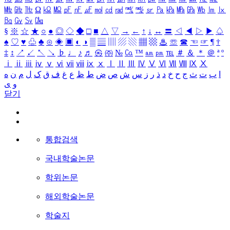
㎒
㎓
㎔
Ω
㏀
㏁
㎊
㎋
㎌
㏖
㏅
㎭
㎮
㎯
㏛
㎩
㎪
㎫
㎬
㏝
㏐
㏓
㏃
㏉
㏜
㏆
§
※
☆
★
○
●
◎
◇
◆
□
■
△
▽
→
←
↑
↓
↔
〓
◁
◀
▷
▶
♤
♠
♡
♥
♧
♣
⊙
◈
▣
◐
◑
▒
▤
▥
▨
▧
▦
▩
♨
☏
☎
☜
☞
¶
†
‡
↕
↗
↙
↖
↘
♭
♩
♪
♬
㉿
㈜
№
㏇
™
㏂
㏘
℡
＃
＆
＊
＠
ª
º
ⅰ
ⅱ
ⅲ
ⅳ
ⅴ
ⅵ
ⅶ
ⅷ
ⅸ
ⅹ
Ⅰ
Ⅱ
Ⅲ
Ⅳ
Ⅴ
Ⅵ
Ⅶ
Ⅷ
Ⅸ
Ⅹ
ا
ب
ت
ث
ج
ح
خ
د
ذ
ر
ز
س
ش
ص
ض
ط
ظ
ع
غ
ف
ق
ک
ل
م
ن
ه
و
ی
닫기
통합검색
국내학술논문
학위논문
해외학술논문
학술지