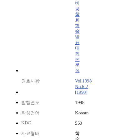
비
공
학
회
학
술
발
표
대
회
논
문
집
권호사항
Vol.1998
No.6-2
[1998]
발행연도
1998
작성언어
Korean
KDC
550
자료형태
학
술