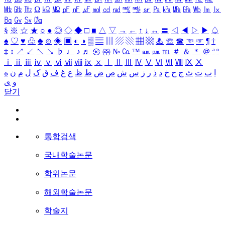
㎒
㎓
㎔
Ω
㏀
㏁
㎊
㎋
㎌
㏖
㏅
㎭
㎮
㎯
㏛
㎩
㎪
㎫
㎬
㏝
㏐
㏓
㏃
㏉
㏜
㏆
§
※
☆
★
○
●
◎
◇
◆
□
■
△
▽
→
←
↑
↓
↔
〓
◁
◀
▷
▶
♤
♠
♡
♥
♧
♣
⊙
◈
▣
◐
◑
▒
▤
▥
▨
▧
▦
▩
♨
☏
☎
☜
☞
¶
†
‡
↕
↗
↙
↖
↘
♭
♩
♪
♬
㉿
㈜
№
㏇
™
㏂
㏘
℡
＃
＆
＊
＠
ª
º
ⅰ
ⅱ
ⅲ
ⅳ
ⅴ
ⅵ
ⅶ
ⅷ
ⅸ
ⅹ
Ⅰ
Ⅱ
Ⅲ
Ⅳ
Ⅴ
Ⅵ
Ⅶ
Ⅷ
Ⅸ
Ⅹ
ا
ب
ت
ث
ج
ح
خ
د
ذ
ر
ز
س
ش
ص
ض
ط
ظ
ع
غ
ف
ق
ک
ل
م
ن
ه
و
ی
닫기
통합검색
국내학술논문
학위논문
해외학술논문
학술지