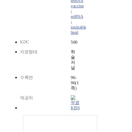
mRNA
vaccine
;
mRNA
;
ionizable
lipid
KDC
500
자료형태
학
술
저
널
수록면
96-
96(1
쪽)
제공처
KISS