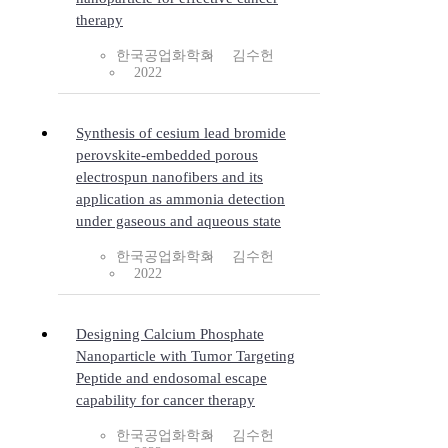
therapy
한국공업화학회
김수헌
2022
Synthesis of cesium lead bromide
perovskite-embedded porous
electrospun nanofibers and its
application as ammonia detection
under gaseous and aqueous state
한국공업화학회
김수헌
2022
Designing Calcium Phosphate
Nanoparticle with Tumor Targeting
Peptide and endosomal escape
capability for cancer therapy
한국공업화학회
김수헌