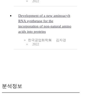
2022
Development of a new aminoacylt
RNA synthetase for the
incorporation of non-natural amino
acids into proteins
한국공업화학회
김자경
2022
분석정보