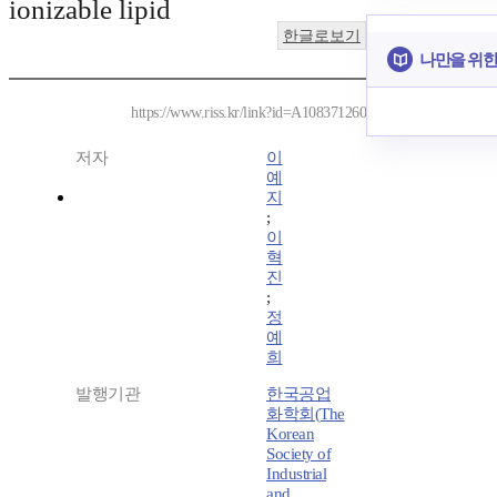
ionizable lipid
한글로보기
나만을 위한
https://www.riss.kr/link?id=A108371260
저자
이
예
지
;
이
혁
진
;
정
예
희
발행기관
한국공업
화학회(The
Korean
Society of
Industrial
and