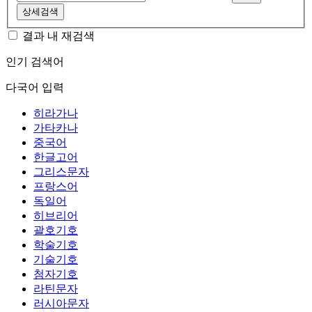
상세검색
결과 내 재검색
인기 검색어
다국어 입력
히라가나
가타카나
중국어
한글고어
그리스문자
프랑스어
독일어
히브리어
괄호기호
학술기호
기술기호
첨자기호
라틴문자
러시아문자