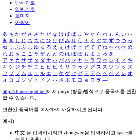
단위기호
일반기호
로마자
아랍어
あ
ぁ
か
が
さ
ざ
た
だ
な
は
ば
ぱ
ま
や
ゃ
ら
わ
ゎ
ん
い
ぃ
き
ぎ
し
じ
ち
ぢ
に
ひ
び
ぴ
み
り
う
ぅ
く
ぐ
す
ず
つ
づ
っ
ぬ
ふ
ぶ
ぷ
む
ゆ
ゅ
る
え
ぇ
け
げ
せ
ぜ
て
で
ね
へ
べ
ぺ
め
れ
お
ぉ
こ
ご
そ
ぞ
と
ど
の
ほ
ぼ
ぽ
も
よ
ょ
ろ
を
ア
ァ
カ
サ
ザ
タ
ダ
ナ
ハ
バ
パ
マ
ヤ
ャ
ラ
ワ
ヮ
ン
イ
ィ
キ
ギ
シ
ジ
チ
ヂ
ニ
ヒ
ビ
ピ
ミ
リ
ウ
ゥ
ク
グ
ス
ズ
ツ
ヅ
ッ
ヌ
フ
ブ
プ
ム
ユ
ュ
ル
エ
ェ
ケ
ゲ
セ
ゼ
テ
デ
ヘ
ベ
ペ
メ
レ
オ
ォ
コ
ゴ
ソ
ゾ
ト
ド
ノ
ホ
ボ
ポ
モ
ヨ
ョ
ロ
ヲ
―
http://chineseinput.net/
에서 pinyin(병음)방식으로 중국어를 변환
할 수 있습니다.
변환된 중국어를 복사하여 사용하시면 됩니다.
예시)
中文 을 입력하시려면
zhongwen
을 입력하시고 space를
누르시면됩니다.