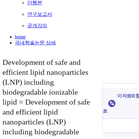
단행본
연구보고서
공개강의
home
국내학술논문 상세
Development of safe and
efficient lipid nanoparticles
(LNP) including
biodegradable ionizable
이 자료와 함
lipid = Development of safe
and efficient lipid
료
nanoparticles (LNP)
including biodegradable