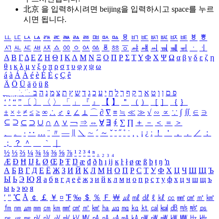
北京 을 입력하시려면
beijing
을 입력하시고 space를 누르
시면 됩니다.
ㅥ
ㅦ
ㅧ
ㅨ
ㅩ
ㅪ
ㅫ
ㅬ
ㅭ
ㅮ
ㅯ
ㅰ
ㅱ
ㅲ
ㅳ
ㅴ
ㅵ
ㅶ
ㅷ
ㅸ
ㅹ
ㅺ
ㅻ
ㅼ
ㅽ
ㅾ
ㅿ
ㆀ
ㆁ
ㆂ
ㆃ
ㆄ
ㆅ
ㆆ
ㆇ
ㆈ
ㆉ
ㆊ
ㆋ
ㆌ
ㆍ
ㆎ
Α
Β
Γ
Δ
Ε
Ζ
Η
Θ
Ι
Κ
Λ
Μ
Ν
Ξ
Ο
Π
Ρ
Σ
Τ
Υ
Φ
Χ
Ψ
Ω
α
β
γ
δ
ε
ζ
η
θ
ι
κ
λ
μ
ν
ξ
ο
π
ρ
σ
τ
υ
φ
χ
ψ
ω
á
à
Á
À
é
è
É
È
ç
Ç
ê
Ä
Ö
Ü
ä
ö
ü
ß
ְ
ֳ
ֲ
ֱ
ָ
ַ
ֵ
ֶ
ִ
ֹ
ּ
ֻ
ׂ
ׁ
ּ
ב
ה
נ
מ
צ
ת
ץ
ש
ד
ג
כ
ע
י
ח
ל
ך
ף
ק
ר
א
ט
ו
ן
ם
פ
‘
’
“
”
〔
〕
〈
〉
「
」
『
』
【
】
＂
（
）
［
］
｛
｝
±
×
÷
≠
≤
≥
∞
∴
♂
♀
∠
⊥
⌒
∂
∇
≡
≒
≪
≫
√
∽
∝
∵
∫
∬
∈
∋
⊆
⊇
⊂
⊃
∪
∩
∧
∨
￢
⇒
⇔
∀
∃
∮
∑
∏
＋
－
＜
＝
＞
、
。
·
‥
…
¨
〃
―
∥
＼
∼
´
～
ˇ
˘
˝
˚
˙
¸
˛
¡
¿
ː
！
＇
，
．
／
：
；
？
＾
＿
｀
｜
½
⅓
⅔
¼
¾
⅛
⅜
⅝
⅞
¹
²
³
⁴
ⁿ
₁
₂
₃
₄
Æ
Ð
Ħ
Ĳ
Ł
Ø
Œ
Þ
Ŧ
Ŋ
æ
đ
ð
ħ
ı
ĳ
ĸ
ŀ
ł
ø
œ
ß
þ
ŧ
ŋ
ŉ
А
Б
В
Г
Д
Е
Ё
Ж
З
И
Й
К
Л
М
Н
О
П
Р
С
Т
У
Ф
Х
Ц
Ч
Ш
Щ
Ъ
Ы
Ь
Э
Ю
Я
а
б
в
г
д
е
ё
ж
з
и
й
к
л
м
н
о
п
р
с
т
у
ф
х
ц
ч
ш
щ
ъ
ы
ь
э
ю
я
′
″
℃
Å
￠
￡
￥
¤
℉
‰
＄
％
Ｆ
￦
㎕
㎖
㎗
ℓ
㎘
㏄
㎣
㎤
㎥
㎦
㎙
㎚
㎛
㎜
㎝
㎞
㎟
㎠
㎡
㎢
㏊
㎍
㎎
㎏
㏏
㎈
㎉
㏈
㎧
㎨
㎰
㎱
㎲
㎳
㎴
㎵
㎶
㎷
㎸
㎹
㎀
㎁
㎂
㎃
㎄
㎺
㎻
㎽
㎾
㎿
㎐
㎑