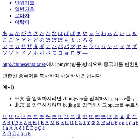
단위기호
일반기호
로마자
아랍어
あ
ぁ
か
が
さ
ざ
た
だ
な
は
ば
ぱ
ま
や
ゃ
ら
わ
ゎ
ん
い
ぃ
き
こ
ご
そ
ぞ
と
ど
の
ほ
ぼ
ぽ
も
よ
ょ
ろ
を
ア
ァ
カ
サ
ザ
タ
ダ
ナ
ハ
バ
パ
マ
ヤ
ャ
ラ
ワ
ヮ
ン
イ
ィ
キ
ギ
ソ
ゾ
ト
ド
ノ
ホ
ボ
ポ
モ
ヨ
ョ
ロ
ヲ
―
http://chineseinput.net/
에서 pinyin(병음)방식으로 중국어를 변환
변환된 중국어를 복사하여 사용하시면 됩니다.
예시)
中文 을 입력하시려면
zhongwen
을 입력하시고 space를
北京 을 입력하시려면
beijing
을 입력하시고 space를 누르
ㅥ
ㅦ
ㅧ
ㅨ
ㅩ
ㅪ
ㅫ
ㅬ
ㅭ
ㅮ
ㅯ
ㅰ
ㅱ
ㅲ
ㅳ
ㅴ
ㅵ
ㅶ
ㅷ
ㅸ
ㅹ
ㅺ
Α
Β
Γ
Δ
Ε
Ζ
Η
Θ
Ι
Κ
Λ
Μ
Ν
Ξ
Ο
Π
Ρ
Σ
Τ
Υ
Φ
Χ
Ψ
Ω
α
β
γ
δ
ε
ζ
η
á
à
Á
À
é
è
É
È
ç
Ç
ê
Ä
Ö
Ü
ä
ö
ü
ß