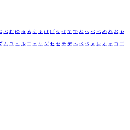
ぶ
ぷ
む
ゆ
ゅ
る
え
ぇ
け
げ
せ
ぜ
て
で
ね
へ
べ
ぺ
め
れ
お
ぉ
プ
ム
ユ
ュ
ル
エ
ェ
ケ
ゲ
セ
ゼ
テ
デ
ヘ
ベ
ペ
メ
レ
オ
ォ
コ
ゴ