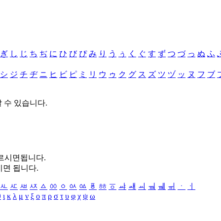
ぎ
し
じ
ち
ぢ
に
ひ
び
ぴ
み
り
う
ぅ
く
ぐ
す
ず
つ
づ
っ
ぬ
ふ
シ
ジ
チ
ヂ
ニ
ヒ
ビ
ピ
ミ
リ
ウ
ゥ
ク
グ
ス
ズ
ツ
ヅ
ッ
ヌ
フ
ブ
할 수 있습니다.
누르시면됩니다.
시면 됩니다.
ㅻ
ㅼ
ㅽ
ㅾ
ㅿ
ㆀ
ㆁ
ㆂ
ㆃ
ㆄ
ㆅ
ㆆ
ㆇ
ㆈ
ㆉ
ㆊ
ㆋ
ㆌ
ㆍ
ㆎ
θ
ι
κ
λ
μ
ν
ξ
ο
π
ρ
σ
τ
υ
φ
χ
ψ
ω