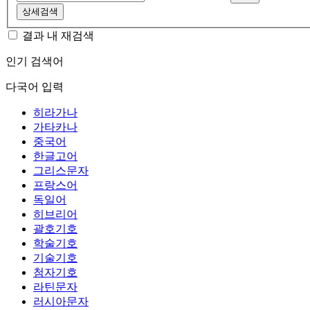
상세검색
결과 내 재검색
인기 검색어
다국어 입력
히라가나
가타카나
중국어
한글고어
그리스문자
프랑스어
독일어
히브리어
괄호기호
학술기호
기술기호
첨자기호
라틴문자
러시아문자