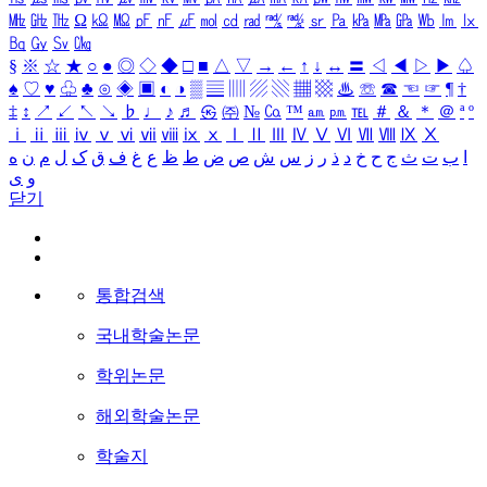
㎒
㎓
㎔
Ω
㏀
㏁
㎊
㎋
㎌
㏖
㏅
㎭
㎮
㎯
㏛
㎩
㎪
㎫
㎬
㏝
㏐
㏓
㏃
㏉
㏜
㏆
§
※
☆
★
○
●
◎
◇
◆
□
■
△
▽
→
←
↑
↓
↔
〓
◁
◀
▷
▶
♤
♠
♡
♥
♧
♣
⊙
◈
▣
◐
◑
▒
▤
▥
▨
▧
▦
▩
♨
☏
☎
☜
☞
¶
†
‡
↕
↗
↙
↖
↘
♭
♩
♪
♬
㉿
㈜
№
㏇
™
㏂
㏘
℡
＃
＆
＊
＠
ª
º
ⅰ
ⅱ
ⅲ
ⅳ
ⅴ
ⅵ
ⅶ
ⅷ
ⅸ
ⅹ
Ⅰ
Ⅱ
Ⅲ
Ⅳ
Ⅴ
Ⅵ
Ⅶ
Ⅷ
Ⅸ
Ⅹ
ا
ب
ت
ث
ج
ح
خ
د
ذ
ر
ز
س
ش
ص
ض
ط
ظ
ع
غ
ف
ق
ک
ل
م
ن
ه
و
ی
닫기
통합검색
국내학술논문
학위논문
해외학술논문
학술지