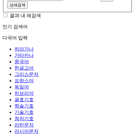
상세검색
결과 내 재검색
인기 검색어
다국어 입력
히라가나
가타카나
중국어
한글고어
그리스문자
프랑스어
독일어
히브리어
괄호기호
학술기호
기술기호
첨자기호
라틴문자
러시아문자