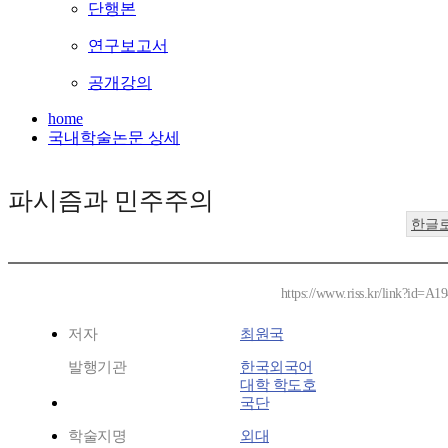
단행본
연구보고서
공개강의
home
국내학술논문 상세
파시즘과 민주주의
한글
https://www.riss.kr/link?id=A1
저자
최원국
발행기관
한국외국어
대학 학도호
국단
학술지명
외대