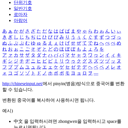
단위기호
일반기호
로마자
아랍어
あ
ぁ
か
が
さ
ざ
た
だ
な
は
ば
ぱ
ま
や
ゃ
ら
わ
ゎ
ん
い
ぃ
き
ぎ
し
じ
ち
ぢ
に
ひ
び
ぴ
み
り
う
ぅ
く
ぐ
す
ず
つ
づ
っ
ぬ
ふ
ぶ
ぷ
む
ゆ
ゅ
る
え
ぇ
け
げ
せ
ぜ
て
で
ね
へ
べ
ぺ
め
れ
お
ぉ
こ
ご
そ
ぞ
と
ど
の
ほ
ぼ
ぽ
も
よ
ょ
ろ
を
ア
ァ
カ
サ
ザ
タ
ダ
ナ
ハ
バ
パ
マ
ヤ
ャ
ラ
ワ
ヮ
ン
イ
ィ
キ
ギ
シ
ジ
チ
ヂ
ニ
ヒ
ビ
ピ
ミ
リ
ウ
ゥ
ク
グ
ス
ズ
ツ
ヅ
ッ
ヌ
フ
ブ
プ
ム
ユ
ュ
ル
エ
ェ
ケ
ゲ
セ
ゼ
テ
デ
ヘ
ベ
ペ
メ
レ
オ
ォ
コ
ゴ
ソ
ゾ
ト
ド
ノ
ホ
ボ
ポ
モ
ヨ
ョ
ロ
ヲ
―
http://chineseinput.net/
에서 pinyin(병음)방식으로 중국어를 변환
할 수 있습니다.
변환된 중국어를 복사하여 사용하시면 됩니다.
예시)
中文 을 입력하시려면
zhongwen
을 입력하시고 space를
누르시면됩니다.