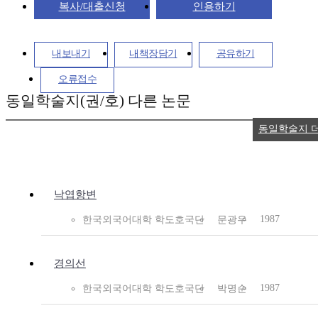
복사/대출신청
인용하기
내보내기
내책장담기
공유하기
오류접수
동일학술지(권/호) 다른 논문
동일학술지 
낙엽항변
1987
한국외국어대학 학도호국단
문광우
경의선
1987
한국외국어대학 학도호국단
박명순