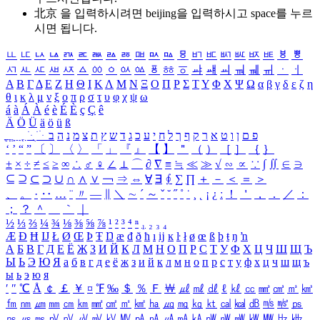
北京 을 입력하시려면
beijing
을 입력하시고 space를 누르
시면 됩니다.
ㅥ
ㅦ
ㅧ
ㅨ
ㅩ
ㅪ
ㅫ
ㅬ
ㅭ
ㅮ
ㅯ
ㅰ
ㅱ
ㅲ
ㅳ
ㅴ
ㅵ
ㅶ
ㅷ
ㅸ
ㅹ
ㅺ
ㅻ
ㅼ
ㅽ
ㅾ
ㅿ
ㆀ
ㆁ
ㆂ
ㆃ
ㆄ
ㆅ
ㆆ
ㆇ
ㆈ
ㆉ
ㆊ
ㆋ
ㆌ
ㆍ
ㆎ
Α
Β
Γ
Δ
Ε
Ζ
Η
Θ
Ι
Κ
Λ
Μ
Ν
Ξ
Ο
Π
Ρ
Σ
Τ
Υ
Φ
Χ
Ψ
Ω
α
β
γ
δ
ε
ζ
η
θ
ι
κ
λ
μ
ν
ξ
ο
π
ρ
σ
τ
υ
φ
χ
ψ
ω
á
à
Á
À
é
è
É
È
ç
Ç
ê
Ä
Ö
Ü
ä
ö
ü
ß
ְ
ֳ
ֲ
ֱ
ָ
ַ
ֵ
ֶ
ִ
ֹ
ּ
ֻ
ׂ
ׁ
ּ
ב
ה
נ
מ
צ
ת
ץ
ש
ד
ג
כ
ע
י
ח
ל
ך
ף
ק
ר
א
ט
ו
ן
ם
פ
‘
’
“
”
〔
〕
〈
〉
「
」
『
』
【
】
＂
（
）
［
］
｛
｝
±
×
÷
≠
≤
≥
∞
∴
♂
♀
∠
⊥
⌒
∂
∇
≡
≒
≪
≫
√
∽
∝
∵
∫
∬
∈
∋
⊆
⊇
⊂
⊃
∪
∩
∧
∨
￢
⇒
⇔
∀
∃
∮
∑
∏
＋
－
＜
＝
＞
、
。
·
‥
…
¨
〃
―
∥
＼
∼
´
～
ˇ
˘
˝
˚
˙
¸
˛
¡
¿
ː
！
＇
，
．
／
：
；
？
＾
＿
｀
｜
½
⅓
⅔
¼
¾
⅛
⅜
⅝
⅞
¹
²
³
⁴
ⁿ
₁
₂
₃
₄
Æ
Ð
Ħ
Ĳ
Ł
Ø
Œ
Þ
Ŧ
Ŋ
æ
đ
ð
ħ
ı
ĳ
ĸ
ŀ
ł
ø
œ
ß
þ
ŧ
ŋ
ŉ
А
Б
В
Г
Д
Е
Ё
Ж
З
И
Й
К
Л
М
Н
О
П
Р
С
Т
У
Ф
Х
Ц
Ч
Ш
Щ
Ъ
Ы
Ь
Э
Ю
Я
а
б
в
г
д
е
ё
ж
з
и
й
к
л
м
н
о
п
р
с
т
у
ф
х
ц
ч
ш
щ
ъ
ы
ь
э
ю
я
′
″
℃
Å
￠
￡
￥
¤
℉
‰
＄
％
Ｆ
￦
㎕
㎖
㎗
ℓ
㎘
㏄
㎣
㎤
㎥
㎦
㎙
㎚
㎛
㎜
㎝
㎞
㎟
㎠
㎡
㎢
㏊
㎍
㎎
㎏
㏏
㎈
㎉
㏈
㎧
㎨
㎰
㎱
㎲
㎳
㎴
㎵
㎶
㎷
㎸
㎹
㎀
㎁
㎂
㎃
㎄
㎺
㎻
㎽
㎾
㎿
㎐
㎑