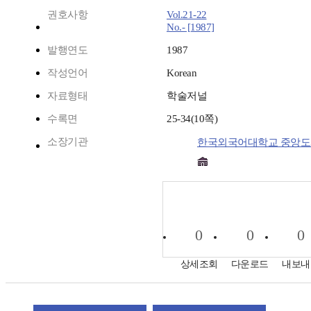
권호사항
Vol.21-22
No.- [1987]
발행연도
1987
작성언어
Korean
자료형태
학술저널
수록면
25-34(10쪽)
소장기관
한국외국어대학교 중앙
0
0
0
상세조회
다운로드
내보내