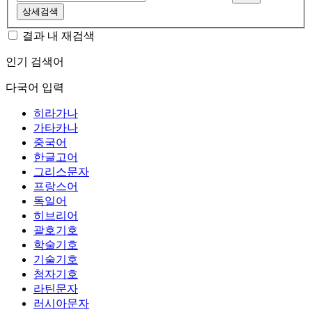
상세검색
결과 내 재검색
인기 검색어
다국어 입력
히라가나
가타카나
중국어
한글고어
그리스문자
프랑스어
독일어
히브리어
괄호기호
학술기호
기술기호
첨자기호
라틴문자
러시아문자