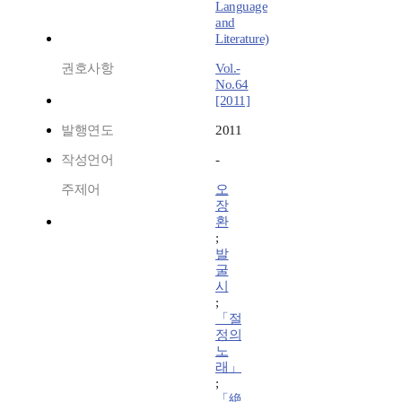
Language
and
Literature)
권호사항
Vol.-
No.64
[2011]
발행연도
2011
작성언어
-
주제어
오
장
환
;
발
굴
시
;
「절
정의
노
래」
;
「絶