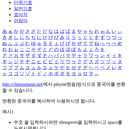
단위기호
일반기호
로마자
아랍어
あ
ぁ
か
が
さ
ざ
た
だ
な
は
ば
ぱ
ま
や
ゃ
ら
わ
ゎ
ん
い
ぃ
き
ぎ
し
じ
ち
ぢ
に
ひ
び
ぴ
み
り
う
ぅ
く
ぐ
す
ず
つ
づ
っ
ぬ
ふ
ぶ
ぷ
む
ゆ
ゅ
る
え
ぇ
け
げ
せ
ぜ
て
で
ね
へ
べ
ぺ
め
れ
お
ぉ
こ
ご
そ
ぞ
と
ど
の
ほ
ぼ
ぽ
も
よ
ょ
ろ
を
ア
ァ
カ
サ
ザ
タ
ダ
ナ
ハ
バ
パ
マ
ヤ
ャ
ラ
ワ
ヮ
ン
イ
ィ
キ
ギ
シ
ジ
チ
ヂ
ニ
ヒ
ビ
ピ
ミ
リ
ウ
ゥ
ク
グ
ス
ズ
ツ
ヅ
ッ
ヌ
フ
ブ
プ
ム
ユ
ュ
ル
エ
ェ
ケ
ゲ
セ
ゼ
テ
デ
ヘ
ベ
ペ
メ
レ
オ
ォ
コ
ゴ
ソ
ゾ
ト
ド
ノ
ホ
ボ
ポ
モ
ヨ
ョ
ロ
ヲ
―
http://chineseinput.net/
에서 pinyin(병음)방식으로 중국어를 변환
할 수 있습니다.
변환된 중국어를 복사하여 사용하시면 됩니다.
예시)
中文 을 입력하시려면
zhongwen
을 입력하시고 space를
누르시면됩니다.