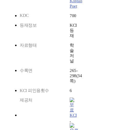
Korean
Poet
KDC
700
등재정보
KCI
등
재
자료형태
학
술
저
널
수록면
265-
298(34
쪽)
KCI 피인용횟수
6
제공처
KCI
,