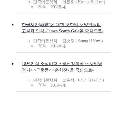
민족어문학회
이광호 ( Kwang Ho Lee )
2011
KCI등재
한국시가(詩歌)에 대한 구한말 서양인들의
고찰과 인식 -James Scarth Gale을 중심으로-
민족어문학회
김승우 ( Seung U Kim )
2011
KCI등재
18세기의 소설비평 -<창선감의록> <사씨남
정기> <구운몽> <춘향전>을 중심으로-
민족어문학회
오춘택 ( Chun Taek Oh )
2011
KCI등재