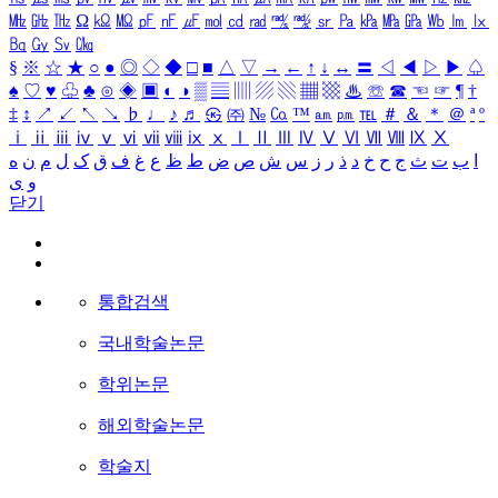
㎒
㎓
㎔
Ω
㏀
㏁
㎊
㎋
㎌
㏖
㏅
㎭
㎮
㎯
㏛
㎩
㎪
㎫
㎬
㏝
㏐
㏓
㏃
㏉
㏜
㏆
§
※
☆
★
○
●
◎
◇
◆
□
■
△
▽
→
←
↑
↓
↔
〓
◁
◀
▷
▶
♤
♠
♡
♥
♧
♣
⊙
◈
▣
◐
◑
▒
▤
▥
▨
▧
▦
▩
♨
☏
☎
☜
☞
¶
†
‡
↕
↗
↙
↖
↘
♭
♩
♪
♬
㉿
㈜
№
㏇
™
㏂
㏘
℡
＃
＆
＊
＠
ª
º
ⅰ
ⅱ
ⅲ
ⅳ
ⅴ
ⅵ
ⅶ
ⅷ
ⅸ
ⅹ
Ⅰ
Ⅱ
Ⅲ
Ⅳ
Ⅴ
Ⅵ
Ⅶ
Ⅷ
Ⅸ
Ⅹ
ا
ب
ت
ث
ج
ح
خ
د
ذ
ر
ز
س
ش
ص
ض
ط
ظ
ع
غ
ف
ق
ک
ل
م
ن
ه
و
ی
닫기
통합검색
국내학술논문
학위논문
해외학술논문
학술지