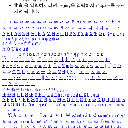
北京 을 입력하시려면
beijing
을 입력하시고 space를 누르
시면 됩니다.
ㅥ
ㅦ
ㅧ
ㅨ
ㅩ
ㅪ
ㅫ
ㅬ
ㅭ
ㅮ
ㅯ
ㅰ
ㅱ
ㅲ
ㅳ
ㅴ
ㅵ
ㅶ
ㅷ
ㅸ
ㅹ
ㅺ
ㅻ
ㅼ
ㅽ
ㅾ
ㅿ
ㆀ
ㆁ
ㆂ
ㆃ
ㆄ
ㆅ
ㆆ
ㆇ
ㆈ
ㆉ
ㆊ
ㆋ
ㆌ
ㆍ
ㆎ
Α
Β
Γ
Δ
Ε
Ζ
Η
Θ
Ι
Κ
Λ
Μ
Ν
Ξ
Ο
Π
Ρ
Σ
Τ
Υ
Φ
Χ
Ψ
Ω
α
β
γ
δ
ε
ζ
η
θ
ι
κ
λ
μ
ν
ξ
ο
π
ρ
σ
τ
υ
φ
χ
ψ
ω
á
à
Á
À
é
è
É
È
ç
Ç
ê
Ä
Ö
Ü
ä
ö
ü
ß
ְ
ֳ
ֲ
ֱ
ָ
ַ
ֵ
ֶ
ִ
ֹ
ּ
ֻ
ׂ
ׁ
ּ
ב
ה
נ
מ
צ
ת
ץ
ש
ד
ג
כ
ע
י
ח
ל
ך
ף
ק
ר
א
ט
ו
ן
ם
פ
‘
’
“
”
〔
〕
〈
〉
「
」
『
』
【
】
＂
（
）
［
］
｛
｝
±
×
÷
≠
≤
≥
∞
∴
♂
♀
∠
⊥
⌒
∂
∇
≡
≒
≪
≫
√
∽
∝
∵
∫
∬
∈
∋
⊆
⊇
⊂
⊃
∪
∩
∧
∨
￢
⇒
⇔
∀
∃
∮
∑
∏
＋
－
＜
＝
＞
、
。
·
‥
…
¨
〃
―
∥
＼
∼
´
～
ˇ
˘
˝
˚
˙
¸
˛
¡
¿
ː
！
＇
，
．
／
：
；
？
＾
＿
｀
｜
½
⅓
⅔
¼
¾
⅛
⅜
⅝
⅞
¹
²
³
⁴
ⁿ
₁
₂
₃
₄
Æ
Ð
Ħ
Ĳ
Ł
Ø
Œ
Þ
Ŧ
Ŋ
æ
đ
ð
ħ
ı
ĳ
ĸ
ŀ
ł
ø
œ
ß
þ
ŧ
ŋ
ŉ
А
Б
В
Г
Д
Е
Ё
Ж
З
И
Й
К
Л
М
Н
О
П
Р
С
Т
У
Ф
Х
Ц
Ч
Ш
Щ
Ъ
Ы
Ь
Э
Ю
Я
а
б
в
г
д
е
ё
ж
з
и
й
к
л
м
н
о
п
р
с
т
у
ф
х
ц
ч
ш
щ
ъ
ы
ь
э
ю
я
′
″
℃
Å
￠
￡
￥
¤
℉
‰
＄
％
Ｆ
￦
㎕
㎖
㎗
ℓ
㎘
㏄
㎣
㎤
㎥
㎦
㎙
㎚
㎛
㎜
㎝
㎞
㎟
㎠
㎡
㎢
㏊
㎍
㎎
㎏
㏏
㎈
㎉
㏈
㎧
㎨
㎰
㎱
㎲
㎳
㎴
㎵
㎶
㎷
㎸
㎹
㎀
㎁
㎂
㎃
㎄
㎺
㎻
㎽
㎾
㎿
㎐
㎑