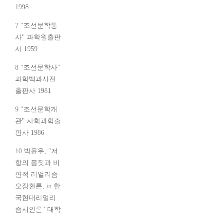
1998
7 "조선문학통
사" 과학원출판
사 1959
8 "조선문학사"
과학백과사전
출판사 1981
9 "조선문학개
관" 사회과학출
판사 1986
10 박윤우, "저
항의 몸짓과 비
판적 리얼리즘-
오장환론, in 한
국현대리얼리
즘시인론" 태학