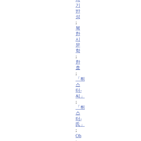
기
반
성
;
북
한
시
문
학
;
한
효
;
「튀
스
터-
씨」
;
「튀
스
터-
氏」
;
Oh