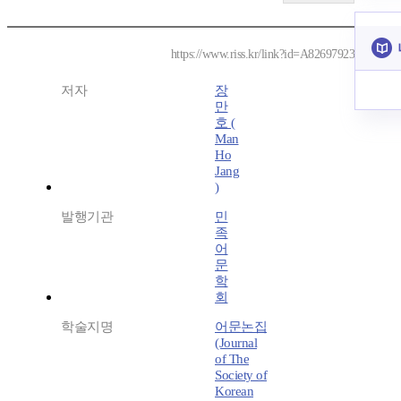
https://www.riss.kr/link?id=A82697923
저자
장
만
호 (
Man
Ho
Jang
)
발행기관
민
족
어
문
학
회
학술지명
어문논집
(Journal
of The
Society of
Korean