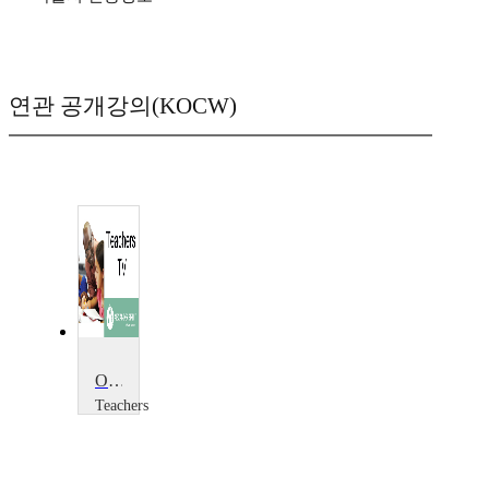
연관 공개강의(KOCW)
Oh! What a Lovely War
Teachers
TV
Teachers
TV