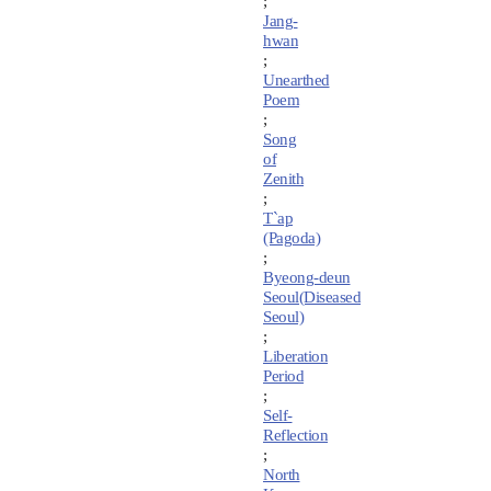
;
Jang-
hwan
;
Unearthed
Poem
;
Song
of
Zenith
;
T`ap
(Pagoda)
;
Byeong-deun
Seoul(Diseased
Seoul)
;
Liberation
Period
;
Self-
Reflection
;
North