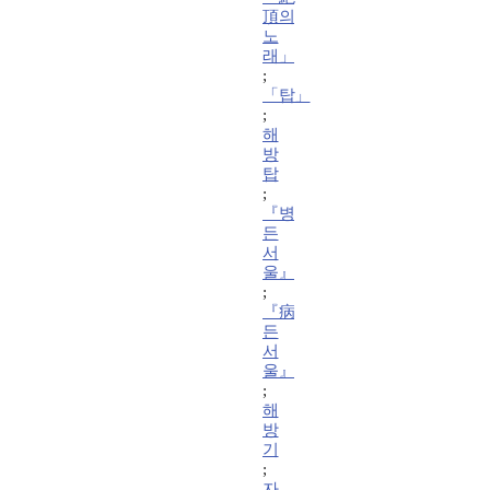
頂의
노
래」
;
「탑」
;
해
방
탑
;
『병
든
서
울』
;
『病
든
서
울』
;
해
방
기
;
자