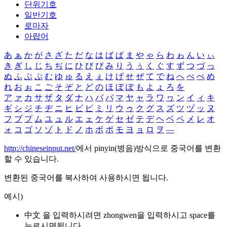
단위기호
일반기호
로마자
아랍어
あ
ぁ
か
が
さ
ざ
た
だ
な
は
ば
ぱ
ま
や
ゃ
ら
わ
ゎ
ん
い
ぃ
き
ぎ
し
じ
ち
ぢ
に
ひ
び
ぴ
み
り
う
ぅ
く
ぐ
す
ず
つ
づ
っ
ぬ
ふ
ぶ
ぷ
む
ゆ
ゅ
る
え
ぇ
け
げ
せ
ぜ
て
で
ね
へ
べ
ぺ
め
れ
お
ぉ
こ
ご
そ
ぞ
と
ど
の
ほ
ぼ
ぽ
も
よ
ょ
ろ
を
ア
ァ
カ
サ
ザ
タ
ダ
ナ
ハ
バ
パ
マ
ヤ
ャ
ラ
ワ
ヮ
ン
イ
ィ
キ
ギ
シ
ジ
チ
ヂ
ニ
ヒ
ビ
ピ
ミ
リ
ウ
ゥ
ク
グ
ス
ズ
ツ
ヅ
ッ
ヌ
フ
ブ
プ
ム
ユ
ュ
ル
エ
ェ
ケ
ゲ
セ
ゼ
テ
デ
ヘ
ベ
ペ
メ
レ
オ
ォ
コ
ゴ
ソ
ゾ
ト
ド
ノ
ホ
ボ
ポ
モ
ヨ
ョ
ロ
ヲ
―
http://chineseinput.net/
에서 pinyin(병음)방식으로 중국어를 변환
할 수 있습니다.
변환된 중국어를 복사하여 사용하시면 됩니다.
예시)
中文 을 입력하시려면
zhongwen
을 입력하시고 space를
누르시면됩니다.