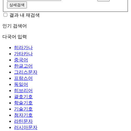
상세검색
결과 내 재검색
인기 검색어
다국어 입력
히라가나
가타카나
중국어
한글고어
그리스문자
프랑스어
독일어
히브리어
괄호기호
학술기호
기술기호
첨자기호
라틴문자
러시아문자