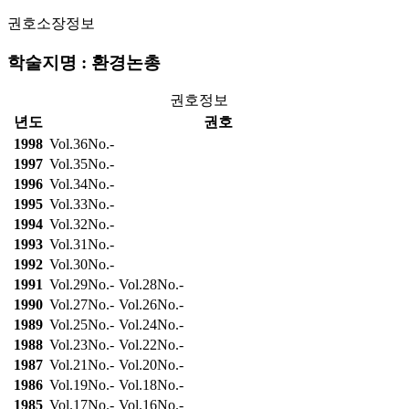
권호소장정보
학술지명 : 환경논총
권호정보
년도
권호
1998
Vol.36No.-
1997
Vol.35No.-
1996
Vol.34No.-
1995
Vol.33No.-
1994
Vol.32No.-
1993
Vol.31No.-
1992
Vol.30No.-
1991
Vol.29No.-
Vol.28No.-
1990
Vol.27No.-
Vol.26No.-
1989
Vol.25No.-
Vol.24No.-
1988
Vol.23No.-
Vol.22No.-
1987
Vol.21No.-
Vol.20No.-
1986
Vol.19No.-
Vol.18No.-
1985
Vol.17No.-
Vol.16No.-