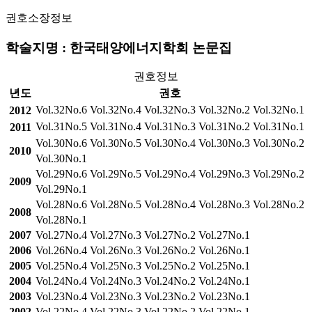
권호소장정보
학술지명 : 한국태양에너지학회 논문집
권호정보
년도
권호
Vol.32No.6
Vol.32No.4
Vol.32No.3
Vol.32No.2
Vol.32No.1
2012
Vol.31No.5
Vol.31No.4
Vol.31No.3
Vol.31No.2
Vol.31No.1
2011
Vol.30No.6
Vol.30No.5
Vol.30No.4
Vol.30No.3
Vol.30No.2
2010
Vol.30No.1
Vol.29No.6
Vol.29No.5
Vol.29No.4
Vol.29No.3
Vol.29No.2
2009
Vol.29No.1
Vol.28No.6
Vol.28No.5
Vol.28No.4
Vol.28No.3
Vol.28No.2
2008
Vol.28No.1
2007
Vol.27No.4
Vol.27No.3
Vol.27No.2
Vol.27No.1
2006
Vol.26No.4
Vol.26No.3
Vol.26No.2
Vol.26No.1
2005
Vol.25No.4
Vol.25No.3
Vol.25No.2
Vol.25No.1
2004
Vol.24No.4
Vol.24No.3
Vol.24No.2
Vol.24No.1
2003
Vol.23No.4
Vol.23No.3
Vol.23No.2
Vol.23No.1
2002
Vol.22No.4
Vol.22No.3
Vol.22No.2
Vol.22No.1