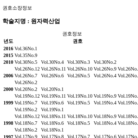
권호소장정보
학술지명 : 원자력산업
권호정보
년도
권호
2016
Vol.36No.1
2015
Vol.35No.9
2010
Vol.30No.5
Vol.30No.4
Vol.30No.3
Vol.30No.2
Vol.26No.12
Vol.26No.11
Vol.26No.10
Vol.26No.9
Vol.26No
2006
Vol.26No.7
Vol.26No.6
Vol.26No.5
Vol.26No.4
Vol.26No
Vol.26No.2
2000
Vol.20No.2
Vol.20No.1
Vol.19No.12
Vol.19No.11
Vol.19No.10
Vol.19No.9
Vol.19No
1999
Vol.19No.7
Vol.19No.6
Vol.19No.5
Vol.19No.4
Vol.19No
Vol.19No.2
Vol.19No.1
Vol.18No.12
Vol.18No.11
Vol.18No.10
Vol.18No.9
Vol.18No
1998
Vol.18No.7
Vol.18No.6
Vol.18No.5
Vol.18No.4
Vol.18No
Vol.18No.2
Vol.18No.1
Vol.17No.9
Vol.17No.8
Vol.17No.7
Vol.17No.6
Vol.17No
1997