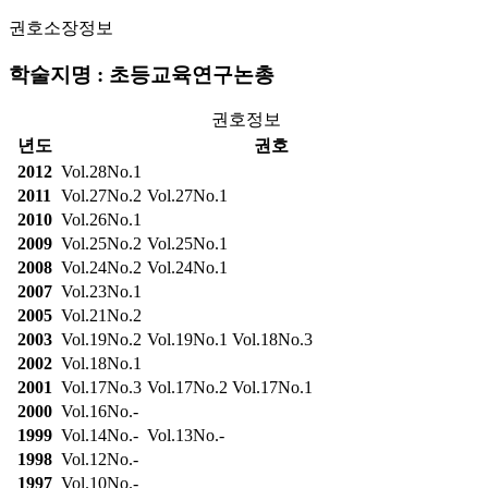
권호소장정보
학술지명 : 초등교육연구논총
권호정보
년도
권호
2012
Vol.28No.1
2011
Vol.27No.2
Vol.27No.1
2010
Vol.26No.1
2009
Vol.25No.2
Vol.25No.1
2008
Vol.24No.2
Vol.24No.1
2007
Vol.23No.1
2005
Vol.21No.2
2003
Vol.19No.2
Vol.19No.1
Vol.18No.3
2002
Vol.18No.1
2001
Vol.17No.3
Vol.17No.2
Vol.17No.1
2000
Vol.16No.-
1999
Vol.14No.-
Vol.13No.-
1998
Vol.12No.-
1997
Vol.10No.-