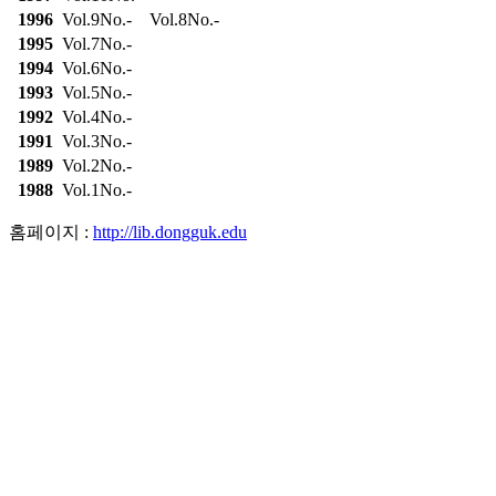
1996
Vol.9No.-
Vol.8No.-
1995
Vol.7No.-
1994
Vol.6No.-
1993
Vol.5No.-
1992
Vol.4No.-
1991
Vol.3No.-
1989
Vol.2No.-
1988
Vol.1No.-
홈페이지 :
http://lib.dongguk.edu