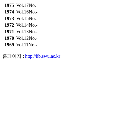
1975
Vol.17No.-
1974
Vol.16No.-
1973
Vol.15No.-
1972
Vol.14No.-
1971
Vol.13No.-
1970
Vol.12No.-
1969
Vol.11No.-
홈페이지 :
http://lib.swu.ac.kr