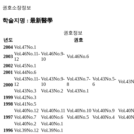
권호소장정보
학술지명 : 最新醫學
권호정보
년도
권호
2004
Vol.47No.1
Vol.46No.11-
Vol.46No.9-
2003
Vol.46No.6
12
10
2002
Vol.45No.1
2001
Vol.44No.6
Vol.43No.11-
Vol.43No.9-
Vol.43No.7-
Vol.43No.5-
Vol.43N
12
10
8
6
2000
Vol.43No.3
Vol.43No.2
Vol.43No.1
1999
Vol.42No.3
1998
Vol.41No.5
Vol.40No.12
Vol.40No.11
Vol.40No.10
Vol.40No.9
Vol.40N
1997
Vol.40No.7
Vol.40No.6
Vol.40No.5
Vol.40No.4
Vol.40N
Vol.40No.2
Vol.40No.1
1996
Vol.39No.12
Vol.39No.1