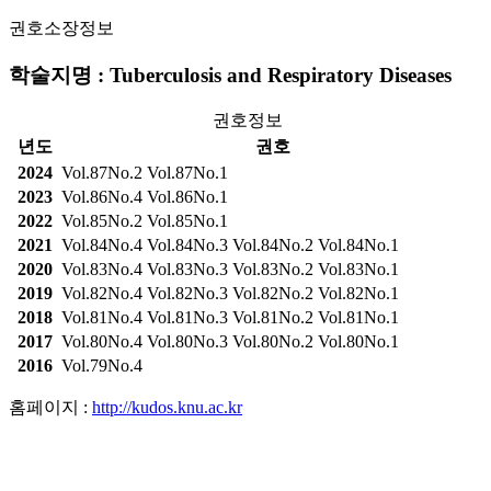
권호소장정보
학술지명 : Tuberculosis and Respiratory Diseases
권호정보
년도
권호
2024
Vol.87No.2
Vol.87No.1
2023
Vol.86No.4
Vol.86No.1
2022
Vol.85No.2
Vol.85No.1
2021
Vol.84No.4
Vol.84No.3
Vol.84No.2
Vol.84No.1
2020
Vol.83No.4
Vol.83No.3
Vol.83No.2
Vol.83No.1
2019
Vol.82No.4
Vol.82No.3
Vol.82No.2
Vol.82No.1
2018
Vol.81No.4
Vol.81No.3
Vol.81No.2
Vol.81No.1
2017
Vol.80No.4
Vol.80No.3
Vol.80No.2
Vol.80No.1
2016
Vol.79No.4
홈페이지 :
http://kudos.knu.ac.kr