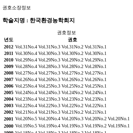
권호소장정보
학술지명 : 한국환경농학회지
권호정보
년도
권호
2012
Vol.31No.4
Vol.31No.3
Vol.31No.2
Vol.31No.1
2011
Vol.30No.4
Vol.30No.3
Vol.30No.2
Vol.30No.1
2010
Vol.29No.4
Vol.29No.3
Vol.29No.2
Vol.29No.1
2009
Vol.28No.4
Vol.28No.3
Vol.28No.2
Vol.28No.1
2008
Vol.27No.4
Vol.27No.3
Vol.27No.2
Vol.27No.1
2007
Vol.26No.4
Vol.26No.3
Vol.26No.2
Vol.26No.1
2006
Vol.25No.4
Vol.25No.3
Vol.25No.2
Vol.25No.1
2005
Vol.24No.4
Vol.24No.3
Vol.24No.2
Vol.24No.1
2004
Vol.23No.4
Vol.23No.3
Vol.23No.2
Vol.23No.1
2003
Vol.22No.4
Vol.22No.3
Vol.22No.2
Vol.22No.1
2002
Vol.21No.4
Vol.21No.3
Vol.21No.2
Vol.21No.1
Vol.20No.5
Vol.20No.4
Vol.20No.3
Vol.20No.2
Vol.20No.1
2001
Vol.19No.5
Vol.19No.4
Vol.19No.3
Vol.19No.2
Vol.19No.1
2000
1999
Vol.18No.4
Vol.18No.3
Vol.18No.2
Vol.18No.1