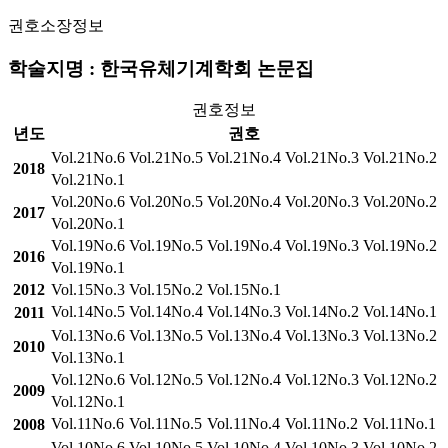
권호소장정보
학술지명 : 한국유체기계학회 논문집
권호정보
년도
권호
Vol.21No.6
Vol.21No.5
Vol.21No.4
Vol.21No.3
Vol.21No.2
2018
Vol.21No.1
Vol.20No.6
Vol.20No.5
Vol.20No.4
Vol.20No.3
Vol.20No.2
2017
Vol.20No.1
Vol.19No.6
Vol.19No.5
Vol.19No.4
Vol.19No.3
Vol.19No.2
2016
Vol.19No.1
2012
Vol.15No.3
Vol.15No.2
Vol.15No.1
Vol.14No.5
Vol.14No.4
Vol.14No.3
Vol.14No.2
Vol.14No.1
2011
Vol.13No.6
Vol.13No.5
Vol.13No.4
Vol.13No.3
Vol.13No.2
2010
Vol.13No.1
Vol.12No.6
Vol.12No.5
Vol.12No.4
Vol.12No.3
Vol.12No.2
2009
Vol.12No.1
Vol.11No.6
Vol.11No.5
Vol.11No.4
Vol.11No.2
Vol.11No.1
2008
Vol.10No.6
Vol.10No.5
Vol.10No.4
Vol.10No.3
Vol.10No.2