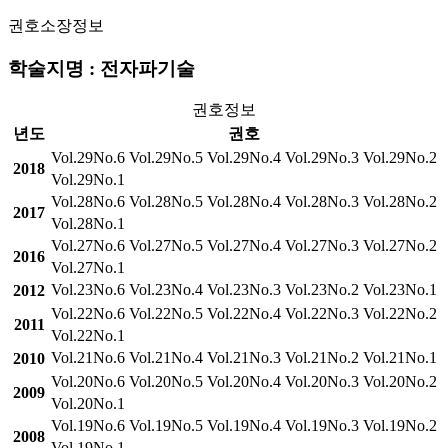
권호소장정보
학술지명 : 전자파기술
권호정보
년도
권호
Vol.29No.6
Vol.29No.5
Vol.29No.4
Vol.29No.3
Vol.29No.2
2018
Vol.29No.1
Vol.28No.6
Vol.28No.5
Vol.28No.4
Vol.28No.3
Vol.28No.2
2017
Vol.28No.1
Vol.27No.6
Vol.27No.5
Vol.27No.4
Vol.27No.3
Vol.27No.2
2016
Vol.27No.1
Vol.23No.6
Vol.23No.4
Vol.23No.3
Vol.23No.2
Vol.23No.1
2012
Vol.22No.6
Vol.22No.5
Vol.22No.4
Vol.22No.3
Vol.22No.2
2011
Vol.22No.1
Vol.21No.6
Vol.21No.4
Vol.21No.3
Vol.21No.2
Vol.21No.1
2010
Vol.20No.6
Vol.20No.5
Vol.20No.4
Vol.20No.3
Vol.20No.2
2009
Vol.20No.1
Vol.19No.6
Vol.19No.5
Vol.19No.4
Vol.19No.3
Vol.19No.2
2008
Vol.19No.1