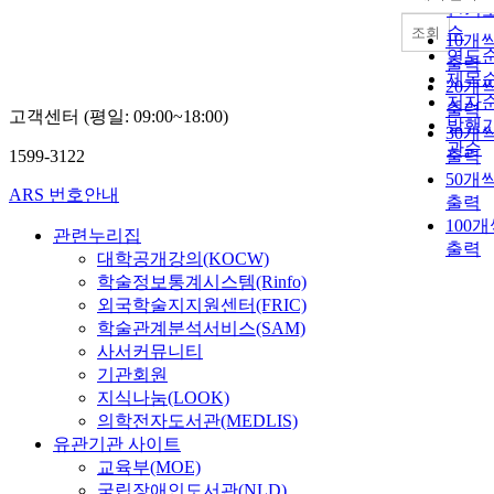
내림
인기
순
조회
10개
연도
출력
제목
20개
저자
출력
고객센터 (평일: 09:00~18:00)
발행
30개
관순
1599-3122
출력
50개
ARS 번호안내
출력
100
관련누리집
출력
대학공개강의(KOCW)
학술정보통계시스템(Rinfo)
외국학술지지원센터(FRIC)
학술관계분석서비스(SAM)
사서커뮤니티
기관회원
지식나눔(LOOK)
의학전자도서관(MEDLIS)
유관기관 사이트
교육부(MOE)
국립장애인도서관(NLD)