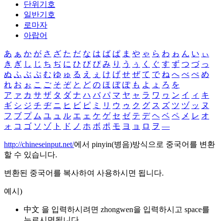
단위기호
일반기호
로마자
아랍어
あ
ぁ
か
が
さ
ざ
た
だ
な
は
ば
ぱ
ま
や
ゃ
ら
わ
ゎ
ん
い
ぃ
き
ぎ
し
じ
ち
ぢ
に
ひ
び
ぴ
み
り
う
ぅ
く
ぐ
す
ず
つ
づ
っ
ぬ
ふ
ぶ
ぷ
む
ゆ
ゅ
る
え
ぇ
け
げ
せ
ぜ
て
で
ね
へ
べ
ぺ
め
れ
お
ぉ
こ
ご
そ
ぞ
と
ど
の
ほ
ぼ
ぽ
も
よ
ょ
ろ
を
ア
ァ
カ
サ
ザ
タ
ダ
ナ
ハ
バ
パ
マ
ヤ
ャ
ラ
ワ
ヮ
ン
イ
ィ
キ
ギ
シ
ジ
チ
ヂ
ニ
ヒ
ビ
ピ
ミ
リ
ウ
ゥ
ク
グ
ス
ズ
ツ
ヅ
ッ
ヌ
フ
ブ
プ
ム
ユ
ュ
ル
エ
ェ
ケ
ゲ
セ
ゼ
テ
デ
ヘ
ベ
ペ
メ
レ
オ
ォ
コ
ゴ
ソ
ゾ
ト
ド
ノ
ホ
ボ
ポ
モ
ヨ
ョ
ロ
ヲ
―
http://chineseinput.net/
에서 pinyin(병음)방식으로 중국어를 변환
할 수 있습니다.
변환된 중국어를 복사하여 사용하시면 됩니다.
예시)
中文 을 입력하시려면
zhongwen
을 입력하시고 space를
누르시면됩니다.