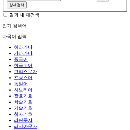
상세검색
결과 내 재검색
인기 검색어
다국어 입력
히라가나
가타카나
중국어
한글고어
그리스문자
프랑스어
독일어
히브리어
괄호기호
학술기호
기술기호
첨자기호
라틴문자
러시아문자