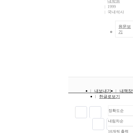
대학원
1999
국내석사
원문보
기
내보내기
내책장
한글로보기
정확도순
내림차순
정확
순
10개씩 출력