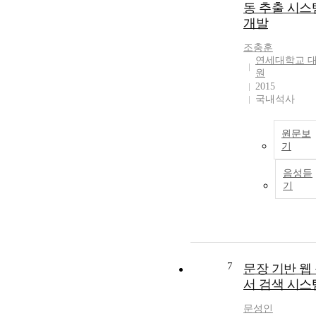
동 추출 시스
개발
조충훈
연세대학교 
원
2015
국내석사
원문보
기
음성듣
기
7
문장 기반 웹
서 검색 시스
문성인