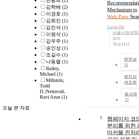
한광희
(2)
Recommendati
김학배
(2)
Mechanism to
이경호
(1)
Web Page
Sear
김희진
(1)
김진석
(1)
Guijia He
서울시립대학
이원석
(1)
2011
김우주
(1)
국내석사
송인성
(1)
조길수
(1)
원문보
나동렬
(1)
기
Bailey,
Michael
(1)
목차검
Millstein,
색조회
Todd
D.;Netravali,
음성듣
Ravi Arun
(1)
기
오늘 본 자료
5
웹페이지 코
분리를 위한 
마커블 전처