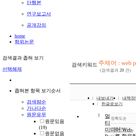
단행본
연구보고서
공개강의
home
학위논문
검색결과 좁혀 보기
주제어 : web p
검색키워드
선택해제
(검색결과
20
건)
좁혀본 항목 보기순서
내보내기
내책장
검색량순
한글로보기
가나다순
원문유무
1
멀
정확도순
원문있음
티
(19)
미디어 Web-
내림차순
정확
원문없음