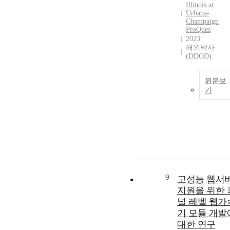
Illinois at
Urbana-
Champaign
ProQues
2023
해외박사
(DDOD)
원문보
기
9
고성능 웹서
지원을 위한 
널 레벨 웹가
기 모듈 개발
대한 연구