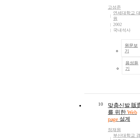
고성준
연세대학교 
원
2002
국내석사
원문보
기
음성듣
기
10
맞춤신발 販
를 위한
Web
page
설계
정재원
부산대학교 