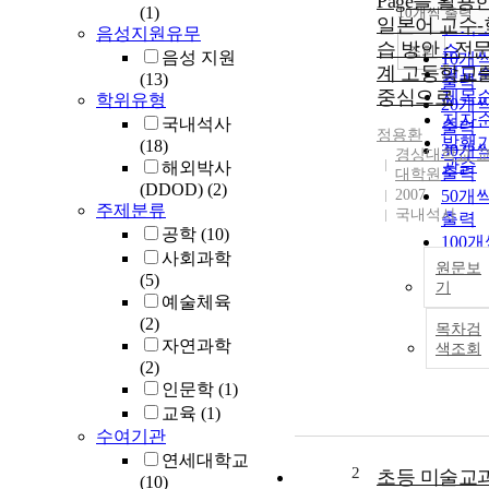
Page를 활용
순
(1)
10개씩 출력
내림
일본어 교수-
인기
음성지원유무
습 방안 : 전
순
조회
음성 지원
10개
계 고등학교
연도
(13)
출력
중심으로
제목
학위유형
20개
저자
국내석사
출력
정용환
발행
(18)
30개
경상대학교 
관순
해외박사
출력
대학원
(DDOD)
(2)
2007
50개
주제분류
국내석사
출력
공학
(10)
100
사회과학
출력
원문보
(5)
기
예술체육
(2)
목차검
자연과학
색조회
(2)
인문학
(1)
교육
(1)
수여기관
연세대학교
2
초등 미술교
(10)