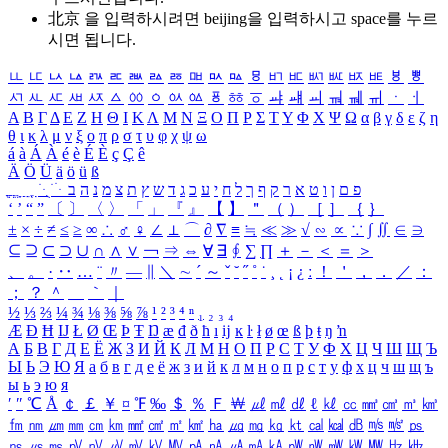
北京 을 입력하시려면
beijing
을 입력하시고 space를 누르
시면 됩니다.
ㅥ
ㅦ
ㅧ
ㅨ
ㅩ
ㅪ
ㅫ
ㅬ
ㅭ
ㅮ
ㅯ
ㅰ
ㅱ
ㅲ
ㅳ
ㅴ
ㅵ
ㅶ
ㅷ
ㅸ
ㅹ
ㅺ
ㅻ
ㅼ
ㅽ
ㅾ
ㅿ
ㆀ
ㆁ
ㆂ
ㆃ
ㆄ
ㆅ
ㆆ
ㆇ
ㆈ
ㆉ
ㆊ
ㆋ
ㆌ
ㆍ
ㆎ
Α
Β
Γ
Δ
Ε
Ζ
Η
Θ
Ι
Κ
Λ
Μ
Ν
Ξ
Ο
Π
Ρ
Σ
Τ
Υ
Φ
Χ
Ψ
Ω
α
β
γ
δ
ε
ζ
η
θ
ι
κ
λ
μ
ν
ξ
ο
π
ρ
σ
τ
υ
φ
χ
ψ
ω
á
à
Á
À
é
è
É
È
ç
Ç
ê
Ä
Ö
Ü
ä
ö
ü
ß
ְ
ֳ
ֲ
ֱ
ָ
ַ
ֵ
ֶ
ִ
ֹ
ּ
ֻ
ׂ
ׁ
ּ
ב
ה
נ
מ
צ
ת
ץ
ש
ד
ג
כ
ע
י
ח
ל
ך
ף
ק
ר
א
ט
ו
ן
ם
פ
‘
’
“
”
〔
〕
〈
〉
「
」
『
』
【
】
＂
（
）
［
］
｛
｝
±
×
÷
≠
≤
≥
∞
∴
♂
♀
∠
⊥
⌒
∂
∇
≡
≒
≪
≫
√
∽
∝
∵
∫
∬
∈
∋
⊆
⊇
⊂
⊃
∪
∩
∧
∨
￢
⇒
⇔
∀
∃
∮
∑
∏
＋
－
＜
＝
＞
、
。
·
‥
…
¨
〃
―
∥
＼
∼
´
～
ˇ
˘
˝
˚
˙
¸
˛
¡
¿
ː
！
＇
，
．
／
：
；
？
＾
＿
｀
｜
½
⅓
⅔
¼
¾
⅛
⅜
⅝
⅞
¹
²
³
⁴
ⁿ
₁
₂
₃
₄
Æ
Ð
Ħ
Ĳ
Ł
Ø
Œ
Þ
Ŧ
Ŋ
æ
đ
ð
ħ
ı
ĳ
ĸ
ŀ
ł
ø
œ
ß
þ
ŧ
ŋ
ŉ
А
Б
В
Г
Д
Е
Ё
Ж
З
И
Й
К
Л
М
Н
О
П
Р
С
Т
У
Ф
Х
Ц
Ч
Ш
Щ
Ъ
Ы
Ь
Э
Ю
Я
а
б
в
г
д
е
ё
ж
з
и
й
к
л
м
н
о
п
р
с
т
у
ф
х
ц
ч
ш
щ
ъ
ы
ь
э
ю
я
′
″
℃
Å
￠
￡
￥
¤
℉
‰
＄
％
Ｆ
￦
㎕
㎖
㎗
ℓ
㎘
㏄
㎣
㎤
㎥
㎦
㎙
㎚
㎛
㎜
㎝
㎞
㎟
㎠
㎡
㎢
㏊
㎍
㎎
㎏
㏏
㎈
㎉
㏈
㎧
㎨
㎰
㎱
㎲
㎳
㎴
㎵
㎶
㎷
㎸
㎹
㎀
㎁
㎂
㎃
㎄
㎺
㎻
㎽
㎾
㎿
㎐
㎑