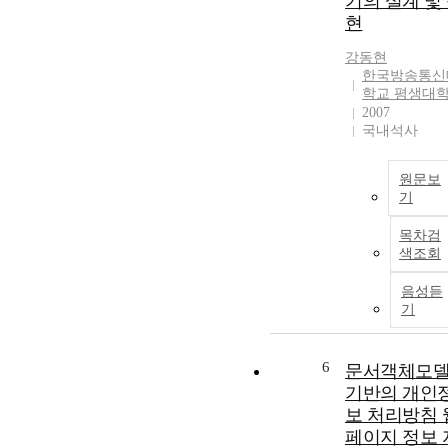
기의 설계 및
현
강동현
한국방송통신
학교 평생대
2007
국내석사
원문보
기
목차검
색조회
음성듣
기
6
문서객체모
기반의 개인
보 처리방침 
페이지 정보 