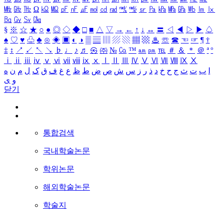
㎒
㎓
㎔
Ω
㏀
㏁
㎊
㎋
㎌
㏖
㏅
㎭
㎮
㎯
㏛
㎩
㎪
㎫
㎬
㏝
㏐
㏓
㏃
㏉
㏜
㏆
§
※
☆
★
○
●
◎
◇
◆
□
■
△
▽
→
←
↑
↓
↔
〓
◁
◀
▷
▶
♤
♠
♡
♥
♧
♣
⊙
◈
▣
◐
◑
▒
▤
▥
▨
▧
▦
▩
♨
☏
☎
☜
☞
¶
†
‡
↕
↗
↙
↖
↘
♭
♩
♪
♬
㉿
㈜
№
㏇
™
㏂
㏘
℡
＃
＆
＊
＠
ª
º
ⅰ
ⅱ
ⅲ
ⅳ
ⅴ
ⅵ
ⅶ
ⅷ
ⅸ
ⅹ
Ⅰ
Ⅱ
Ⅲ
Ⅳ
Ⅴ
Ⅵ
Ⅶ
Ⅷ
Ⅸ
Ⅹ
ا
ب
ت
ث
ج
ح
خ
د
ذ
ر
ز
س
ش
ص
ض
ط
ظ
ع
غ
ف
ق
ک
ل
م
ن
ه
و
ی
닫기
통합검색
국내학술논문
학위논문
해외학술논문
학술지