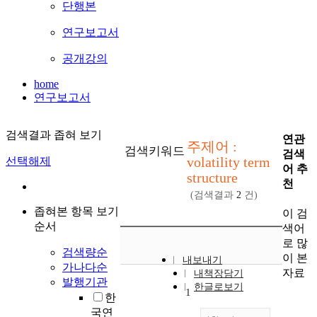
단행본
연구보고서
공개강의
home
연구보고서
검색결과 좁혀 보기
연관
주제어 :
검색키워드
검색
volatility term
선택해제
어 추
structure
천
(검색결과
2
건)
좁혀본 항목 보기
이 검
순서
색어
로 많
검색량순
이 본
내보내기
가나다순
자료
내책장담기
발행기관
한글로보기
1
한
국연