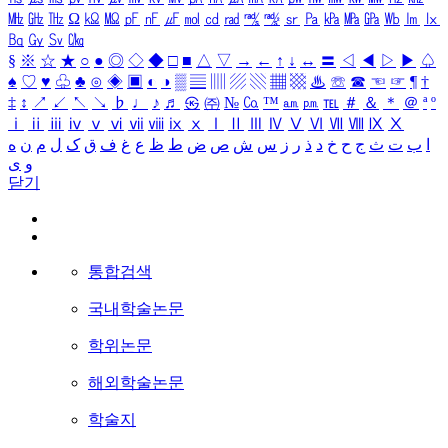
㎒
㎓
㎔
Ω
㏀
㏁
㎊
㎋
㎌
㏖
㏅
㎭
㎮
㎯
㏛
㎩
㎪
㎫
㎬
㏝
㏐
㏓
㏃
㏉
㏜
㏆
§
※
☆
★
○
●
◎
◇
◆
□
■
△
▽
→
←
↑
↓
↔
〓
◁
◀
▷
▶
♤
♠
♡
♥
♧
♣
⊙
◈
▣
◐
◑
▒
▤
▥
▨
▧
▦
▩
♨
☏
☎
☜
☞
¶
†
‡
↕
↗
↙
↖
↘
♭
♩
♪
♬
㉿
㈜
№
㏇
™
㏂
㏘
℡
＃
＆
＊
＠
ª
º
ⅰ
ⅱ
ⅲ
ⅳ
ⅴ
ⅵ
ⅶ
ⅷ
ⅸ
ⅹ
Ⅰ
Ⅱ
Ⅲ
Ⅳ
Ⅴ
Ⅵ
Ⅶ
Ⅷ
Ⅸ
Ⅹ
ا
ب
ت
ث
ج
ح
خ
د
ذ
ر
ز
س
ش
ص
ض
ط
ظ
ع
غ
ف
ق
ک
ل
م
ن
ه
و
ی
닫기
통합검색
국내학술논문
학위논문
해외학술논문
학술지