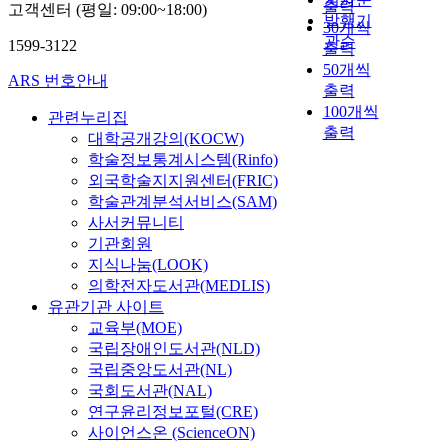
출력
고객센터 (평일: 09:00~18:00)
발행기
30개씩
관순
1599-3122
출력
50개씩
ARS 번호안내
출력
100개씩
관련누리집
출력
대학공개강의(KOCW)
학술정보통계시스템(Rinfo)
외국학술지지원센터(FRIC)
학술관계분석서비스(SAM)
사서커뮤니티
기관회원
지식나눔(LOOK)
의학전자도서관(MEDLIS)
유관기관 사이트
교육부(MOE)
국립장애인도서관(NLD)
국립중앙도서관(NL)
국회도서관(NAL)
연구윤리정보포털(CRE)
사이언스온 (ScienceON)