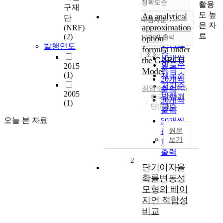
정확도순
활용
구재
도 높
An analytical
단
내림차순
정확도
은 자
approximation
(NRF)
순
료
(2)
10개씩 출력
option
내림차순
인기도
발행연도
formula under
순
조회
10개씩
the GARCH
연도순
2015
출력
Model
(1)
제목순
20개씩
저자순
최영수
2005
출력
2005
발행기
한국연구재
30개씩
(1)
단(NRF)
관순
출력
오늘 본 자료
50개씩
출력
원문
보기
100개씩
출력
2
단기이자율
확률변동성
모형의 베이
지언 적합성
비교