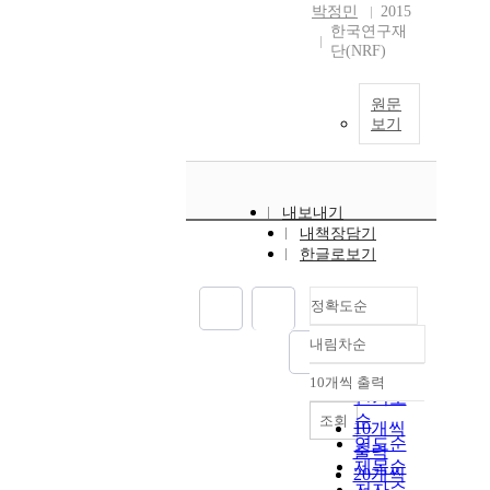
박정민
2015
한국연구재
단(NRF)
원문
보기
내보내기
내책장담기
한글로보기
정확도순
내림차순
정확도
순
10개씩 출력
내림차순
인기도
순
조회
10개씩
연도순
출력
제목순
20개씩
저자순