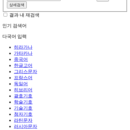
상세검색
결과 내 재검색
인기 검색어
다국어 입력
히라가나
가타카나
중국어
한글고어
그리스문자
프랑스어
독일어
히브리어
괄호기호
학술기호
기술기호
첨자기호
라틴문자
러시아문자