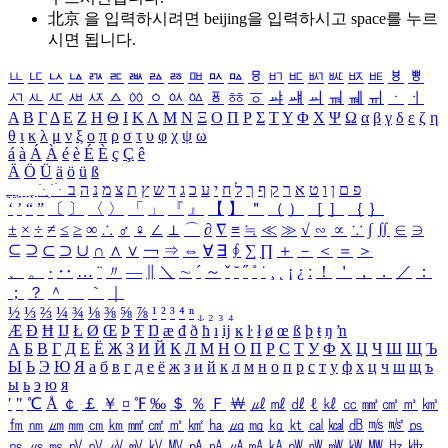
北京 을 입력하시려면
beijing
을 입력하시고 space를 누르
시면 됩니다.
ㅥ
ㅦ
ㅧ
ㅨ
ㅩ
ㅪ
ㅫ
ㅬ
ㅭ
ㅮ
ㅯ
ㅰ
ㅱ
ㅲ
ㅳ
ㅴ
ㅵ
ㅶ
ㅷ
ㅸ
ㅹ
ㅺ
ㅻ
ㅼ
ㅽ
ㅾ
ㅿ
ㆀ
ㆁ
ㆂ
ㆃ
ㆄ
ㆅ
ㆆ
ㆇ
ㆈ
ㆉ
ㆊ
ㆋ
ㆌ
ㆍ
ㆎ
Α
Β
Γ
Δ
Ε
Ζ
Η
Θ
Ι
Κ
Λ
Μ
Ν
Ξ
Ο
Π
Ρ
Σ
Τ
Υ
Φ
Χ
Ψ
Ω
α
β
γ
δ
ε
ζ
η
θ
ι
κ
λ
μ
ν
ξ
ο
π
ρ
σ
τ
υ
φ
χ
ψ
ω
á
à
Á
À
é
è
É
È
ç
Ç
ê
Ä
Ö
Ü
ä
ö
ü
ß
ְ
ֳ
ֲ
ֱ
ָ
ַ
ֵ
ֶ
ִ
ֹ
ּ
ֻ
ׂ
ׁ
ּ
ב
ה
נ
מ
צ
ת
ץ
ש
ד
ג
כ
ע
י
ח
ל
ך
ף
ק
ר
א
ט
ו
ן
ם
פ
‘
’
“
”
〔
〕
〈
〉
「
」
『
』
【
】
＂
（
）
［
］
｛
｝
±
×
÷
≠
≤
≥
∞
∴
♂
♀
∠
⊥
⌒
∂
∇
≡
≒
≪
≫
√
∽
∝
∵
∫
∬
∈
∋
⊆
⊇
⊂
⊃
∪
∩
∧
∨
￢
⇒
⇔
∀
∃
∮
∑
∏
＋
－
＜
＝
＞
、
。
·
‥
…
¨
〃
―
∥
＼
∼
´
～
ˇ
˘
˝
˚
˙
¸
˛
¡
¿
ː
！
＇
，
．
／
：
；
？
＾
＿
｀
｜
½
⅓
⅔
¼
¾
⅛
⅜
⅝
⅞
¹
²
³
⁴
ⁿ
₁
₂
₃
₄
Æ
Ð
Ħ
Ĳ
Ł
Ø
Œ
Þ
Ŧ
Ŋ
æ
đ
ð
ħ
ı
ĳ
ĸ
ŀ
ł
ø
œ
ß
þ
ŧ
ŋ
ŉ
А
Б
В
Г
Д
Е
Ё
Ж
З
И
Й
К
Л
М
Н
О
П
Р
С
Т
У
Ф
Х
Ц
Ч
Ш
Щ
Ъ
Ы
Ь
Э
Ю
Я
а
б
в
г
д
е
ё
ж
з
и
й
к
л
м
н
о
п
р
с
т
у
ф
х
ц
ч
ш
щ
ъ
ы
ь
э
ю
я
′
″
℃
Å
￠
￡
￥
¤
℉
‰
＄
％
Ｆ
￦
㎕
㎖
㎗
ℓ
㎘
㏄
㎣
㎤
㎥
㎦
㎙
㎚
㎛
㎜
㎝
㎞
㎟
㎠
㎡
㎢
㏊
㎍
㎎
㎏
㏏
㎈
㎉
㏈
㎧
㎨
㎰
㎱
㎲
㎳
㎴
㎵
㎶
㎷
㎸
㎹
㎀
㎁
㎂
㎃
㎄
㎺
㎻
㎽
㎾
㎿
㎐
㎑