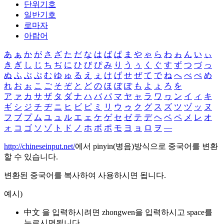
단위기호
일반기호
로마자
아랍어
あ
ぁ
か
が
さ
ざ
た
だ
な
は
ば
ぱ
ま
や
ゃ
ら
わ
ゎ
ん
い
ぃ
き
ぎ
し
じ
ち
ぢ
に
ひ
び
ぴ
み
り
う
ぅ
く
ぐ
す
ず
つ
づ
っ
ぬ
ふ
ぶ
ぷ
む
ゆ
ゅ
る
え
ぇ
け
げ
せ
ぜ
て
で
ね
へ
べ
ぺ
め
れ
お
ぉ
こ
ご
そ
ぞ
と
ど
の
ほ
ぼ
ぽ
も
よ
ょ
ろ
を
ア
ァ
カ
サ
ザ
タ
ダ
ナ
ハ
バ
パ
マ
ヤ
ャ
ラ
ワ
ヮ
ン
イ
ィ
キ
ギ
シ
ジ
チ
ヂ
ニ
ヒ
ビ
ピ
ミ
リ
ウ
ゥ
ク
グ
ス
ズ
ツ
ヅ
ッ
ヌ
フ
ブ
プ
ム
ユ
ュ
ル
エ
ェ
ケ
ゲ
セ
ゼ
テ
デ
ヘ
ベ
ペ
メ
レ
オ
ォ
コ
ゴ
ソ
ゾ
ト
ド
ノ
ホ
ボ
ポ
モ
ヨ
ョ
ロ
ヲ
―
http://chineseinput.net/
에서 pinyin(병음)방식으로 중국어를 변환
할 수 있습니다.
변환된 중국어를 복사하여 사용하시면 됩니다.
예시)
中文 을 입력하시려면
zhongwen
을 입력하시고 space를
누르시면됩니다.