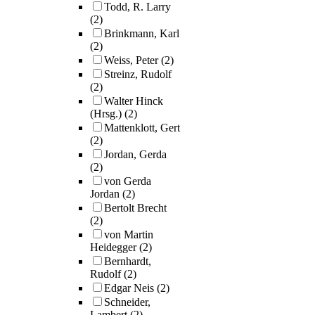
Todd, R. Larry
(2)
Brinkmann, Karl
(2)
Weiss, Peter
(2)
Streinz, Rudolf
(2)
Walter Hinck
(Hrsg.)
(2)
Mattenklott, Gert
(2)
Jordan, Gerda
(2)
von Gerda
Jordan
(2)
Bertolt Brecht
(2)
von Martin
Heidegger
(2)
Bernhardt,
Rudolf
(2)
Edgar Neis
(2)
Schneider,
Lambert
(2)