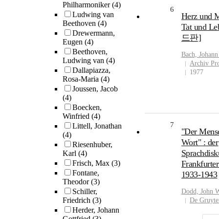
Philharmoniker
(4)
6
Ludwing van
Herz und 
Beethoven
(4)
Tat und L
Drewermann,
드판]
Eugen
(4)
Beethoven,
Bach, Johann
Ludwing van
(4)
Archiv Pr
Dallapiazza,
1977
Rosa-Maria
(4)
Joussen, Jacob
(4)
Boecken,
Winfried
(4)
7
Littell, Jonathan
"Der Mensc
(4)
Wort" : der
Riesenhuber,
Sprachdisku
Karl
(4)
Frisch, Max
(3)
Frankfurte
Fontane,
1933-1943
Theodor
(3)
Schiller,
Dodd, John W
Friedrich
(3)
De Gruyte
Herder, Johann
Gottfried
(3)