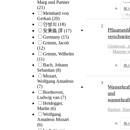
Marg und Partner
10
(21)
복
Meinhard von
조
Gerkan
(20)
안병의
(18)
2
Pflaumenbl
安秉義 譯
(17)
verschneit
Germany
(15)
Grimm, Jacob
Ulenbrook, Ja
(12)
Manesse v
Grimm, Wilhelm
(11)
Bach, Johann
복
Sebastian
(8)
Mozart,
Wolfgang Amadeus
3
(7)
Wasserkraf
Beethoven,
und
Ludwig van
(7)
wasserkraf
Heidegger,
Martin
(6)
Hackert, Han
Wolfgang
Amadeus Mozart
복
(6)