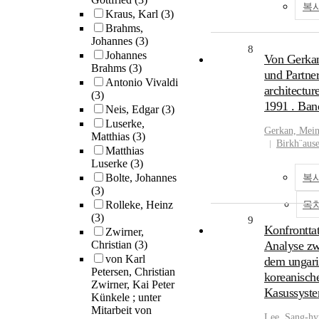
복
Kraus, Karl
(3)
Brahms,
Johannes
(3)
8
Johannes
Von Gerka
Brahms
(3)
und Partner
Antonio Vivaldi
architectur
(3)
1991 . Ban
Neis, Edgar
(3)
Luserke,
Gerkan, Mein
Matthias
(3)
Birkh¨ause
Matthias
Luserke
(3)
Bolte, Johannes
복
(3)
Rolleke, Heinz
목
(3)
9
Konfrontta
Zwirner,
Christian
(3)
Analyse zw
von Karl
dem ungari
Petersen, Christian
koreanisch
Zwirner, Kai Peter
Kasussyst
Künkele ; unter
Mitarbeit von
Lee, Sang-h