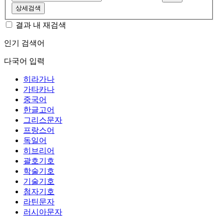
상세검색
결과 내 재검색
인기 검색어
다국어 입력
히라가나
가타카나
중국어
한글고어
그리스문자
프랑스어
독일어
히브리어
괄호기호
학술기호
기술기호
첨자기호
라틴문자
러시아문자