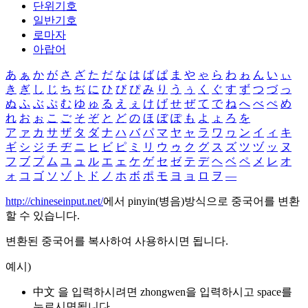
단위기호
일반기호
로마자
아랍어
あ
ぁ
か
が
さ
ざ
た
だ
な
は
ば
ぱ
ま
や
ゃ
ら
わ
ゎ
ん
い
ぃ
き
ぎ
し
じ
ち
ぢ
に
ひ
び
ぴ
み
り
う
ぅ
く
ぐ
す
ず
つ
づ
っ
ぬ
ふ
ぶ
ぷ
む
ゆ
ゅ
る
え
ぇ
け
げ
せ
ぜ
て
で
ね
へ
べ
ぺ
め
れ
お
ぉ
こ
ご
そ
ぞ
と
ど
の
ほ
ぼ
ぽ
も
よ
ょ
ろ
を
ア
ァ
カ
サ
ザ
タ
ダ
ナ
ハ
バ
パ
マ
ヤ
ャ
ラ
ワ
ヮ
ン
イ
ィ
キ
ギ
シ
ジ
チ
ヂ
ニ
ヒ
ビ
ピ
ミ
リ
ウ
ゥ
ク
グ
ス
ズ
ツ
ヅ
ッ
ヌ
フ
ブ
プ
ム
ユ
ュ
ル
エ
ェ
ケ
ゲ
セ
ゼ
テ
デ
ヘ
ベ
ペ
メ
レ
オ
ォ
コ
ゴ
ソ
ゾ
ト
ド
ノ
ホ
ボ
ポ
モ
ヨ
ョ
ロ
ヲ
―
http://chineseinput.net/
에서 pinyin(병음)방식으로 중국어를 변환
할 수 있습니다.
변환된 중국어를 복사하여 사용하시면 됩니다.
예시)
中文 을 입력하시려면
zhongwen
을 입력하시고 space를
누르시면됩니다.