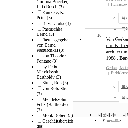
Corinna Boecker,
Harrassow
Julia Busch
(3)
Künkele, Kai
Peter
(3)
복
Busch, Julia
(3)
Pastuschka,
목
Bernd
(3)
10
Von Gerka
[herausgegeben
von Bernd
und Partner
Pastuschka]
(3)
architectur
von Theodor
1988 . Ban
Fontane
(3)
by Felix
Gerkan, Mein
Mendelssohn
Birkh¨ause
Bartholdy
(3)
Streit, Rob
(3)
복
von Rob. Streit
(3)
목
Mendelssohn,
Felix (Bartholdy)
(3)
Mohl, Robert
(3)
내보내기
내
한글로보기
Geschäftsbereich
des