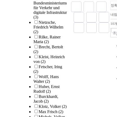
Bundesministeriums
정
für Verkehr und
digitale Infrastruktur
내
(3)
Nietzsche,
10
Friedrich Wilhelm
(2)
조
Rilke, Rainer
Maria
(2)
Brecht, Bertolt
(2)
Kleist, Heinrich
von
(2)
Fetscher, Iring
(2)
Wolff, Hans
Walter
(2)
Huber, Ernst
Rudolf
(2)
Burckhardt,
Jacob
(2)
Klotz, Volker
(2)
Max Frisch
(2)
Michels, Volker