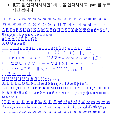
北京 을 입력하시려면
beijing
을 입력하시고 space를 누르
시면 됩니다.
ㅥ
ㅦ
ㅧ
ㅨ
ㅩ
ㅪ
ㅫ
ㅬ
ㅭ
ㅮ
ㅯ
ㅰ
ㅱ
ㅲ
ㅳ
ㅴ
ㅵ
ㅶ
ㅷ
ㅸ
ㅹ
ㅺ
ㅻ
ㅼ
ㅽ
ㅾ
ㅿ
ㆀ
ㆁ
ㆂ
ㆃ
ㆄ
ㆅ
ㆆ
ㆇ
ㆈ
ㆉ
ㆊ
ㆋ
ㆌ
ㆍ
ㆎ
Α
Β
Γ
Δ
Ε
Ζ
Η
Θ
Ι
Κ
Λ
Μ
Ν
Ξ
Ο
Π
Ρ
Σ
Τ
Υ
Φ
Χ
Ψ
Ω
α
β
γ
δ
ε
ζ
η
θ
ι
κ
λ
μ
ν
ξ
ο
π
ρ
σ
τ
υ
φ
χ
ψ
ω
á
à
Á
À
é
è
É
È
ç
Ç
ê
Ä
Ö
Ü
ä
ö
ü
ß
ְ
ֳ
ֲ
ֱ
ָ
ַ
ֵ
ֶ
ִ
ֹ
ּ
ֻ
ׂ
ׁ
ּ
ב
ה
נ
מ
צ
ת
ץ
ש
ד
ג
כ
ע
י
ח
ל
ך
ף
ק
ר
א
ט
ו
ן
ם
פ
‘
’
“
”
〔
〕
〈
〉
「
」
『
』
【
】
＂
（
）
［
］
｛
｝
±
×
÷
≠
≤
≥
∞
∴
♂
♀
∠
⊥
⌒
∂
∇
≡
≒
≪
≫
√
∽
∝
∵
∫
∬
∈
∋
⊆
⊇
⊂
⊃
∪
∩
∧
∨
￢
⇒
⇔
∀
∃
∮
∑
∏
＋
－
＜
＝
＞
、
。
·
‥
…
¨
〃
―
∥
＼
∼
´
～
ˇ
˘
˝
˚
˙
¸
˛
¡
¿
ː
！
＇
，
．
／
：
；
？
＾
＿
｀
｜
½
⅓
⅔
¼
¾
⅛
⅜
⅝
⅞
¹
²
³
⁴
ⁿ
₁
₂
₃
₄
Æ
Ð
Ħ
Ĳ
Ł
Ø
Œ
Þ
Ŧ
Ŋ
æ
đ
ð
ħ
ı
ĳ
ĸ
ŀ
ł
ø
œ
ß
þ
ŧ
ŋ
ŉ
А
Б
В
Г
Д
Е
Ё
Ж
З
И
Й
К
Л
М
Н
О
П
Р
С
Т
У
Ф
Х
Ц
Ч
Ш
Щ
Ъ
Ы
Ь
Э
Ю
Я
а
б
в
г
д
е
ё
ж
з
и
й
к
л
м
н
о
п
р
с
т
у
ф
х
ц
ч
ш
щ
ъ
ы
ь
э
ю
я
′
″
℃
Å
￠
￡
￥
¤
℉
‰
＄
％
Ｆ
￦
㎕
㎖
㎗
ℓ
㎘
㏄
㎣
㎤
㎥
㎦
㎙
㎚
㎛
㎜
㎝
㎞
㎟
㎠
㎡
㎢
㏊
㎍
㎎
㎏
㏏
㎈
㎉
㏈
㎧
㎨
㎰
㎱
㎲
㎳
㎴
㎵
㎶
㎷
㎸
㎹
㎀
㎁
㎂
㎃
㎄
㎺
㎻
㎽
㎾
㎿
㎐
㎑