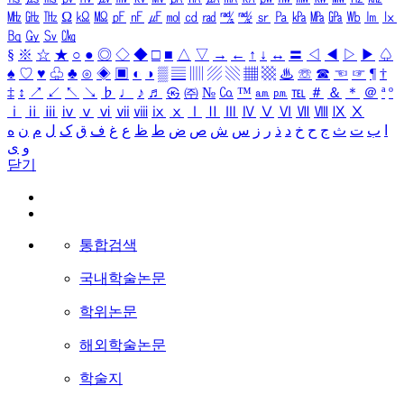
㎒
㎓
㎔
Ω
㏀
㏁
㎊
㎋
㎌
㏖
㏅
㎭
㎮
㎯
㏛
㎩
㎪
㎫
㎬
㏝
㏐
㏓
㏃
㏉
㏜
㏆
§
※
☆
★
○
●
◎
◇
◆
□
■
△
▽
→
←
↑
↓
↔
〓
◁
◀
▷
▶
♤
♠
♡
♥
♧
♣
⊙
◈
▣
◐
◑
▒
▤
▥
▨
▧
▦
▩
♨
☏
☎
☜
☞
¶
†
‡
↕
↗
↙
↖
↘
♭
♩
♪
♬
㉿
㈜
№
㏇
™
㏂
㏘
℡
＃
＆
＊
＠
ª
º
ⅰ
ⅱ
ⅲ
ⅳ
ⅴ
ⅵ
ⅶ
ⅷ
ⅸ
ⅹ
Ⅰ
Ⅱ
Ⅲ
Ⅳ
Ⅴ
Ⅵ
Ⅶ
Ⅷ
Ⅸ
Ⅹ
ا
ب
ت
ث
ج
ح
خ
د
ذ
ر
ز
س
ش
ص
ض
ط
ظ
ع
غ
ف
ق
ک
ل
م
ن
ه
و
ی
닫기
통합검색
국내학술논문
학위논문
해외학술논문
학술지