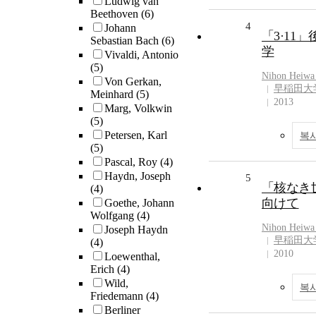
Ludwig van
Beethoven
(6)
4
Johann
「3·11
Sebastian Bach
(6)
学
Vivaldi, Antonio
(5)
Nihon Heiwa
Von Gerkan,
早稲田大
Meinhard
(5)
2013
Marg, Volkwin
(5)
Petersen, Karl
복
(5)
Pascal, Roy
(4)
Haydn, Joseph
5
「核なき
(4)
向けて
Goethe, Johann
Wolfgang
(4)
Nihon Heiwa
Joseph Haydn
早稲田大
(4)
2010
Loewenthal,
Erich
(4)
Wild,
복
Friedemann
(4)
Berliner