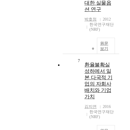
대한 실물옵
션 연구
박호정
2012
한국연구재단
(NRF)
원문
보기
7
환율불확실
성하에서 일
본 다국적 기
업의 자회사
배치와 기업
가치
김지연
2016
한국연구재단
(NRF)