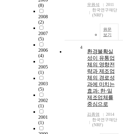
우원석
2011
(8)
한국연구재단
(NRF)
2008
(2)
원문
2007
보기
(5)
4
2006
환경불확실
(4)
성이 유통업
체의 영향전
2005
략과 제조업
(1)
체의 경로성
2003
과에 미치는
(5)
효과: 한·일
제조업체를
2002
중심으로
(1)
김종영
2014
2001
한국연구재단
(1)
(NRF)
2000