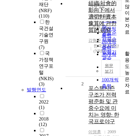
로
組織/社會的
재단
내림차순
많
정확도
影向下에서
(NRF)
이
순
(110)
適切한 資本
10개씩 출력
내림차순
본
인기도
한
豫算에 관한
자
순
조회
국건설
10개씩
質的 硏究
료
연도순
기술연
출력
제목순
강형구
2010
구원
20개씩
저자순
한국연구재단
(7)
출력
(NRF)
발행기
국
활
30개씩
관순
가정책
용
출력
연구포
원문
도
50개씩
보기
털
높
출력
(NKIS)
은
100개씩
(3)
2
자
출력
포스트시즌
발행연도
료
구조가 전력
평준화 및 관
2022
(1)
중수요에 미
치는 영향: 한
2018
국프로야구
(12)
이영훈
2009
2017