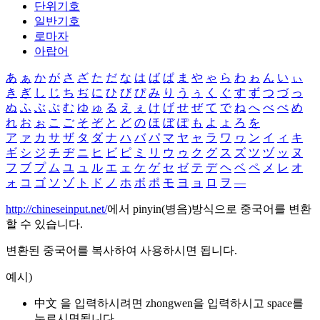
단위기호
일반기호
로마자
아랍어
あ
ぁ
か
が
さ
ざ
た
だ
な
は
ば
ぱ
ま
や
ゃ
ら
わ
ゎ
ん
い
ぃ
き
ぎ
し
じ
ち
ぢ
に
ひ
び
ぴ
み
り
う
ぅ
く
ぐ
す
ず
つ
づ
っ
ぬ
ふ
ぶ
ぷ
む
ゆ
ゅ
る
え
ぇ
け
げ
せ
ぜ
て
で
ね
へ
べ
ぺ
め
れ
お
ぉ
こ
ご
そ
ぞ
と
ど
の
ほ
ぼ
ぽ
も
よ
ょ
ろ
を
ア
ァ
カ
サ
ザ
タ
ダ
ナ
ハ
バ
パ
マ
ヤ
ャ
ラ
ワ
ヮ
ン
イ
ィ
キ
ギ
シ
ジ
チ
ヂ
ニ
ヒ
ビ
ピ
ミ
リ
ウ
ゥ
ク
グ
ス
ズ
ツ
ヅ
ッ
ヌ
フ
ブ
プ
ム
ユ
ュ
ル
エ
ェ
ケ
ゲ
セ
ゼ
テ
デ
ヘ
ベ
ペ
メ
レ
オ
ォ
コ
ゴ
ソ
ゾ
ト
ド
ノ
ホ
ボ
ポ
モ
ヨ
ョ
ロ
ヲ
―
http://chineseinput.net/
에서 pinyin(병음)방식으로 중국어를 변환
할 수 있습니다.
변환된 중국어를 복사하여 사용하시면 됩니다.
예시)
中文 을 입력하시려면
zhongwen
을 입력하시고 space를
누르시면됩니다.