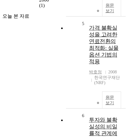
(1)
원문
보기
오늘 본 자료
5
가격 불확실
성을 고려한
연료전환의
최적화: 실물
옵션 기법의
적용
박호정
2008
한국연구재단
(NRF)
원문
보기
6
투자와 불확
실성의 비일
률적 관계에