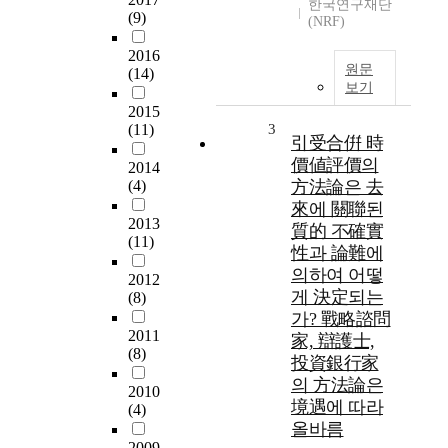
한국연구재단
(9)
(NRF)
2016
원문
(14)
보기
2015
(11)
3
引受合倂 時
價値評價의
2014
(4)
方法論은 去
來에 關聯된
2013
質的 不確實
(11)
性과 論難에
의하여 어떻
2012
게 決定되는
(8)
가? 戰略諮問
2011
家, 辯護士,
(8)
投資銀行家
의 方法論은
2010
境遇에 따라
(4)
올바름
2009