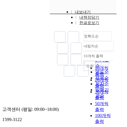
내보내기
내책장담기
한글로보기
정확도순
내림차순
정확도
순
10개씩 출력
내림차순
인기도
순
조회
10개씩
연도순
출력
제목순
20개씩
저자순
출력
발행기
30개씩
관순
출력
50개씩
고객센터 (평일: 09:00~18:00)
출력
100개씩
1599-3122
출력