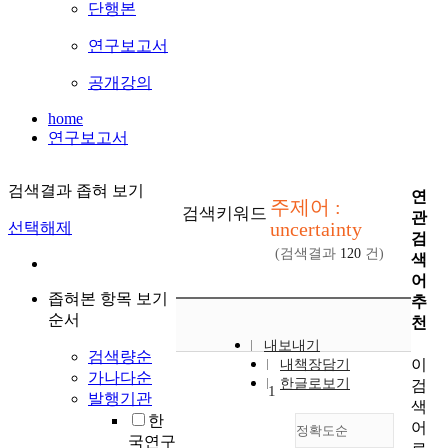
단행본
연구보고서
공개강의
home
연구보고서
검색결과 좁혀 보기
연
주제어 :
검색키워드
관
uncertainty
선택해제
검
(검색결과
120
건)
색
어
좁혀본 항목 보기
추
순서
천
내보내기
검색량순
이
내책장담기
가나다순
한글로보기
검
1
발행기관
색
한
어
정확도순
국연구