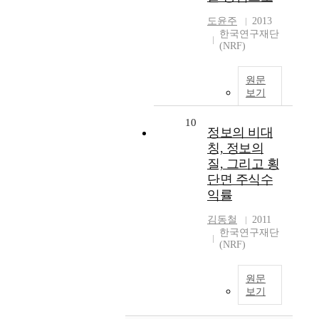
도윤주
2013
한국연구재단
(NRF)
원문
보기
10
정보의 비대
칭, 정보의
질, 그리고 횡
단면 주식수
익률
김동철
2011
한국연구재단
(NRF)
원문
보기