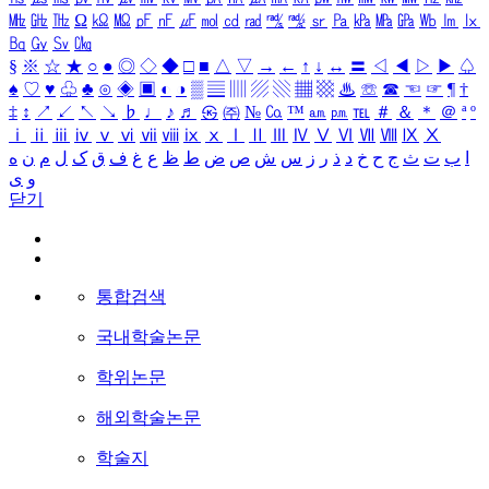
㎒
㎓
㎔
Ω
㏀
㏁
㎊
㎋
㎌
㏖
㏅
㎭
㎮
㎯
㏛
㎩
㎪
㎫
㎬
㏝
㏐
㏓
㏃
㏉
㏜
㏆
§
※
☆
★
○
●
◎
◇
◆
□
■
△
▽
→
←
↑
↓
↔
〓
◁
◀
▷
▶
♤
♠
♡
♥
♧
♣
⊙
◈
▣
◐
◑
▒
▤
▥
▨
▧
▦
▩
♨
☏
☎
☜
☞
¶
†
‡
↕
↗
↙
↖
↘
♭
♩
♪
♬
㉿
㈜
№
㏇
™
㏂
㏘
℡
＃
＆
＊
＠
ª
º
ⅰ
ⅱ
ⅲ
ⅳ
ⅴ
ⅵ
ⅶ
ⅷ
ⅸ
ⅹ
Ⅰ
Ⅱ
Ⅲ
Ⅳ
Ⅴ
Ⅵ
Ⅶ
Ⅷ
Ⅸ
Ⅹ
ا
ب
ت
ث
ج
ح
خ
د
ذ
ر
ز
س
ش
ص
ض
ط
ظ
ع
غ
ف
ق
ک
ل
م
ن
ه
و
ی
닫기
통합검색
국내학술논문
학위논문
해외학술논문
학술지