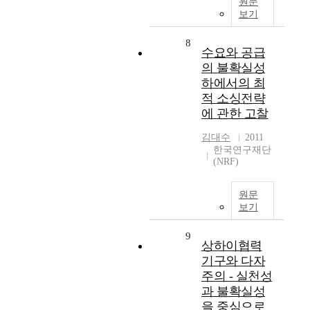
원문
보기
8
수요와 공급
의 불확실성
하에서의 최
적 소싱전략
에 관한 고찰
김대수
2011
한국연구재단
(NRF)
원문
보기
9
상하이협력
기구와 다자
주의 - 실천성
과 불확실성
을 중심으로