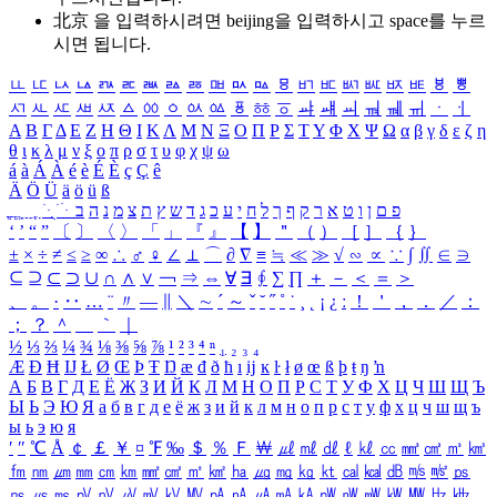
北京 을 입력하시려면
beijing
을 입력하시고 space를 누르
시면 됩니다.
ㅥ
ㅦ
ㅧ
ㅨ
ㅩ
ㅪ
ㅫ
ㅬ
ㅭ
ㅮ
ㅯ
ㅰ
ㅱ
ㅲ
ㅳ
ㅴ
ㅵ
ㅶ
ㅷ
ㅸ
ㅹ
ㅺ
ㅻ
ㅼ
ㅽ
ㅾ
ㅿ
ㆀ
ㆁ
ㆂ
ㆃ
ㆄ
ㆅ
ㆆ
ㆇ
ㆈ
ㆉ
ㆊ
ㆋ
ㆌ
ㆍ
ㆎ
Α
Β
Γ
Δ
Ε
Ζ
Η
Θ
Ι
Κ
Λ
Μ
Ν
Ξ
Ο
Π
Ρ
Σ
Τ
Υ
Φ
Χ
Ψ
Ω
α
β
γ
δ
ε
ζ
η
θ
ι
κ
λ
μ
ν
ξ
ο
π
ρ
σ
τ
υ
φ
χ
ψ
ω
á
à
Á
À
é
è
É
È
ç
Ç
ê
Ä
Ö
Ü
ä
ö
ü
ß
ְ
ֳ
ֲ
ֱ
ָ
ַ
ֵ
ֶ
ִ
ֹ
ּ
ֻ
ׂ
ׁ
ּ
ב
ה
נ
מ
צ
ת
ץ
ש
ד
ג
כ
ע
י
ח
ל
ך
ף
ק
ר
א
ט
ו
ן
ם
פ
‘
’
“
”
〔
〕
〈
〉
「
」
『
』
【
】
＂
（
）
［
］
｛
｝
±
×
÷
≠
≤
≥
∞
∴
♂
♀
∠
⊥
⌒
∂
∇
≡
≒
≪
≫
√
∽
∝
∵
∫
∬
∈
∋
⊆
⊇
⊂
⊃
∪
∩
∧
∨
￢
⇒
⇔
∀
∃
∮
∑
∏
＋
－
＜
＝
＞
、
。
·
‥
…
¨
〃
―
∥
＼
∼
´
～
ˇ
˘
˝
˚
˙
¸
˛
¡
¿
ː
！
＇
，
．
／
：
；
？
＾
＿
｀
｜
½
⅓
⅔
¼
¾
⅛
⅜
⅝
⅞
¹
²
³
⁴
ⁿ
₁
₂
₃
₄
Æ
Ð
Ħ
Ĳ
Ł
Ø
Œ
Þ
Ŧ
Ŋ
æ
đ
ð
ħ
ı
ĳ
ĸ
ŀ
ł
ø
œ
ß
þ
ŧ
ŋ
ŉ
А
Б
В
Г
Д
Е
Ё
Ж
З
И
Й
К
Л
М
Н
О
П
Р
С
Т
У
Ф
Х
Ц
Ч
Ш
Щ
Ъ
Ы
Ь
Э
Ю
Я
а
б
в
г
д
е
ё
ж
з
и
й
к
л
м
н
о
п
р
с
т
у
ф
х
ц
ч
ш
щ
ъ
ы
ь
э
ю
я
′
″
℃
Å
￠
￡
￥
¤
℉
‰
＄
％
Ｆ
￦
㎕
㎖
㎗
ℓ
㎘
㏄
㎣
㎤
㎥
㎦
㎙
㎚
㎛
㎜
㎝
㎞
㎟
㎠
㎡
㎢
㏊
㎍
㎎
㎏
㏏
㎈
㎉
㏈
㎧
㎨
㎰
㎱
㎲
㎳
㎴
㎵
㎶
㎷
㎸
㎹
㎀
㎁
㎂
㎃
㎄
㎺
㎻
㎽
㎾
㎿
㎐
㎑