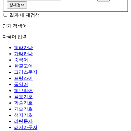
상세검색
결과 내 재검색
인기 검색어
다국어 입력
히라가나
가타카나
중국어
한글고어
그리스문자
프랑스어
독일어
히브리어
괄호기호
학술기호
기술기호
첨자기호
라틴문자
러시아문자