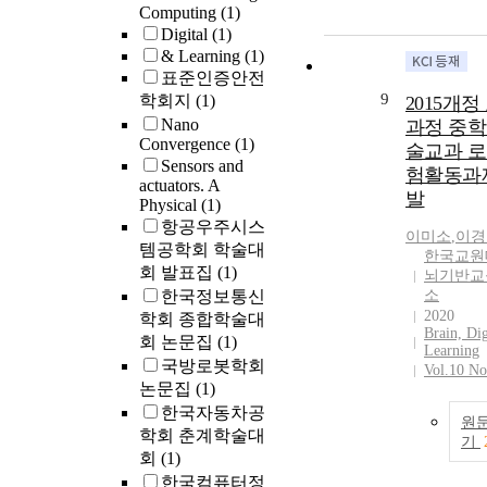
Computing
(1)
Digital
(1)
& Learning
(1)
표준인증안전
9
학회지
(1)
2015개정
Nano
과정 중학
Convergence
(1)
술교과 로
Sensors and
험활동과
actuators. A
발
Physical
(1)
항공우주시스
이미소
,
이경
템공학회 학술대
한국교원
회 발표집
(1)
뇌기반교
한국정보통신
소
2020
학회 종합학술대
Brain, Dig
회 논문집
(1)
Learning
국방로봇학회
Vol.10 No
논문집
(1)
한국자동차공
원
학회 춘계학술대
기
회
(1)
한국컴퓨터정