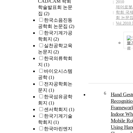
CAD/CAM 학회
2010
from a comple
학술발표회 논문
제어로봇
opened hand 
학회 국
집
(2)
closed hand a
회 논문
한국소음진동
human hand d
Vol.2010 
공학회 논문집
(2)
This robot ha
한국기계가공
four fingers 
학회지
(2)
a thumb. Each
보
has 2-DOF an
실천공학교육
proximal phal
논문지
(2)
actuated by t
한국의류학회
actuators. Th
지
(1)
itself has 2-D
바이오시스템
make the mot
공학
(1)
the thumb and
전자공학회논
small metacar
문지
(1)
similar to the
6
Hand Gest
한국섬유공학
palm arch of
Recognitio
회지
(1)
hand. Finally,
Framework
센서학회지
(1)
of using speci
Indoor Wh
한국기계기술
manufactured
Mobile Ro
학회지
(1)
actuators, the
Using Han
commercial st
한국마린엔지