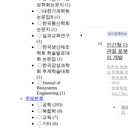
보학회논문지
(1)
대한기계학회
논문집B
(1)
한국통신학회
논문지
(1)
실과교육연구
(1)
10
인간형 다
한국생산제조
관절 로봇
학회 학술발표대
의 개발
회 논문집
(1)
한국감성과학
천주영
,
최병
회 추계학술대회
상
,
문형필
,
(1)
한국로봇
Journal of
2010
Biosystems
로봇학회
Engineering
(1)
Vol.5 No.
주제분류
공학
(293)
원
복합학
(8)
기
교육
(7)
기타
(6)