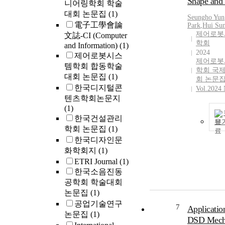
Shape and
bought actuat
니어링학회 학술
enables our h
대회 논문집
(1)
Seungho Yun
be a cheaper
電子工學會論
Park
,
Hui Su
candidate for 
제어로봇
文誌-CI (Computer
educational r
학회
and Information)
(1)
hand.
2024
제어로봇시스
제어로봇
템학회 합동학술
학회 국
대회 논문집
(1)
회 논문
한국디지털콘
Vol.2024 
텐츠학회논문지
(1)
한국건설관리
보
학회 논문집
(1)
한국디자인문
화학회지
(1)
ETRI Journal
(1)
한국소음진동
공학회 학술대회
논문집
(1)
공업기술연구
7
Applicatio
논문집
(1)
DSD Mech