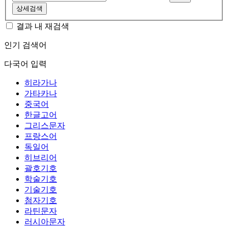
상세검색
결과 내 재검색
인기 검색어
다국어 입력
히라가나
가타카나
중국어
한글고어
그리스문자
프랑스어
독일어
히브리어
괄호기호
학술기호
기술기호
첨자기호
라틴문자
러시아문자