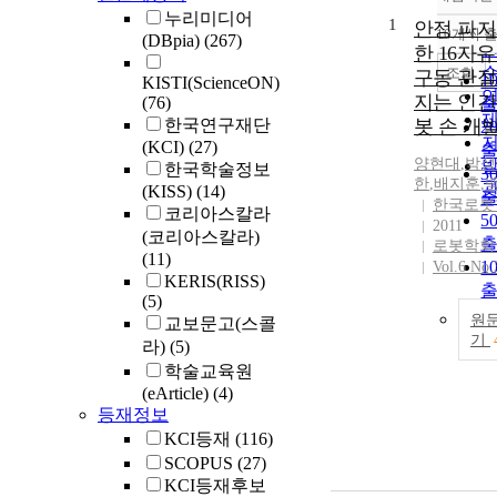
누리미디어
1
안정 파지
10개씩 
(DBpia)
(267)
한 16자
조회
구동 관절
1
KISTI(ScienceON)
지는 인간
(76)
한국연구재단
봇 손 개
2
(KCI)
(27)
양현대
,
박성
한국학술정보
3
한
,
배지훈
,
(KISS)
(14)
한국로봇
코리아스칼라
5
2011
(코리아스칼라)
로봇학회
(11)
1
Vol.6 No.
KERIS(RISS)
(5)
원
교보문고(스콜
기
라)
(5)
학술교육원
(eArticle)
(4)
등재정보
KCI등재
(116)
SCOPUS
(27)
KCI등재후보