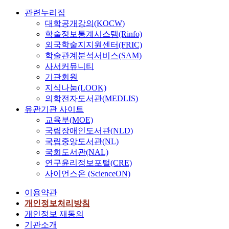
관련누리집
대학공개강의(KOCW)
학술정보통계시스템(Rinfo)
외국학술지지원센터(FRIC)
학술관계분석서비스(SAM)
사서커뮤니티
기관회원
지식나눔(LOOK)
의학전자도서관(MEDLIS)
유관기관 사이트
교육부(MOE)
국립장애인도서관(NLD)
국립중앙도서관(NL)
국회도서관(NAL)
연구윤리정보포털(CRE)
사이언스온 (ScienceON)
이용약관
개인정보처리방침
개인정보 재동의
기관소개