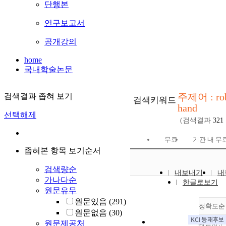
단행본
연구보고서
공개강의
home
국내학술논문
주제어 : ro
검색결과 좁혀 보기
검색키워드
hand
선택해제
(검색결과
321
무료
기관 내 무
좁혀본 항목 보기순서
검색량순
내보내기
내
가나다순
한글로보기
원문유무
원문있음
(291)
정확도순
원문없음
(30)
원문제공처
내림차순