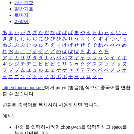
단위기호
일반기호
로마자
아랍어
あ
ぁ
か
が
さ
ざ
た
だ
な
は
ば
ぱ
ま
や
ゃ
ら
わ
ゎ
ん
い
ぃ
き
ぎ
し
じ
ち
ぢ
に
ひ
び
ぴ
み
り
う
ぅ
く
ぐ
す
ず
つ
づ
っ
ぬ
ふ
ぶ
ぷ
む
ゆ
ゅ
る
え
ぇ
け
げ
せ
ぜ
て
で
ね
へ
べ
ぺ
め
れ
お
ぉ
こ
ご
そ
ぞ
と
ど
の
ほ
ぼ
ぽ
も
よ
ょ
ろ
を
ア
ァ
カ
サ
ザ
タ
ダ
ナ
ハ
バ
パ
マ
ヤ
ャ
ラ
ワ
ヮ
ン
イ
ィ
キ
ギ
シ
ジ
チ
ヂ
ニ
ヒ
ビ
ピ
ミ
リ
ウ
ゥ
ク
グ
ス
ズ
ツ
ヅ
ッ
ヌ
フ
ブ
プ
ム
ユ
ュ
ル
エ
ェ
ケ
ゲ
セ
ゼ
テ
デ
ヘ
ベ
ペ
メ
レ
オ
ォ
コ
ゴ
ソ
ゾ
ト
ド
ノ
ホ
ボ
ポ
モ
ヨ
ョ
ロ
ヲ
―
http://chineseinput.net/
에서 pinyin(병음)방식으로 중국어를 변환
할 수 있습니다.
변환된 중국어를 복사하여 사용하시면 됩니다.
예시)
中文 을 입력하시려면
zhongwen
을 입력하시고 space를
누르시면됩니다.