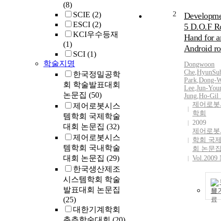
(8)
2
SCIE
(2)
Developme
ESCI
(2)
5 D.O.F R
KCI우수등재
Hand for a
(1)
Android ro
SCI
(1)
학술지명
Dongwoon
Che
,
HyunSu
한국정밀공학
Park
,
Dong-
회 학술발표대회
Lee
,
Jun-You
논문집
(50)
Jung
,
Ho-Gil
제어로봇
제어로봇시스
학회
템학회 국제학술
2009
대회 논문집
(32)
제어로봇
제어로봇시스
학회 국
템학회 국내학술
회 논문
대회 논문집
(29)
Vol.2009 
한국생산제조
시스템학회 학술
발표대회 논문집
보
(25)
대한기계학회
춘추학술대회
(20)