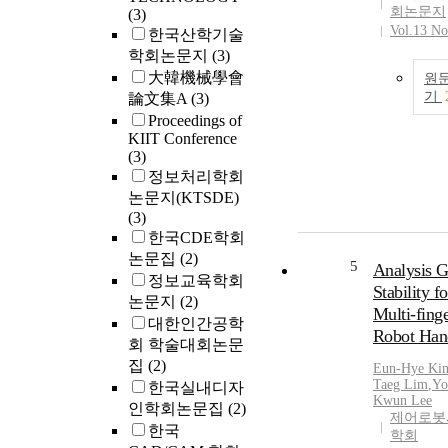
회논문지
(3)
mechanism fo
Vol.13 No
한국산학기술
linear actuator
학회논문지
(3)
Since the gra
大韓機械學會
motion of the
원
기
論文集A
(3)
developed ha
composed of 
Proceedings of
KIIT Conference
active motion
(3)
proximal pha
정보처리학회
and the passi
논문지(KTSDE)
motions of th
(3)
and the distal
한국CDE학회
phalanges, th
논문집
(2)
linkage mech
5
Analysis G
designed to m
정보교육학회
Stability fo
motion range 
논문지
(2)
Multi-fing
phalanges the
대한인간공학
Robot Han
that of a hum
회 학술대회논문
Then, all the
집
(2)
Eun-Hye Ki
phalanges of 
Taeg Lim
,
Yo
한국실내디자
finger are ben
Kwun Lee
인학회논문집
(2)
제어로봇
gradually in 
한국
학회
whole motion