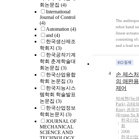
회논문집
(4)
International
Journal of Control
The anthropo
(4)
robot hand wi
Automation
(4)
linear actuato
and
(4)
consisting of
한국생산제조
and a lead sc
학회지
(3)
the stronger 
한국공작기계
power than t
학회 춘계학술대
actuated by m
회논문집
(3)
and insufficie
4
손 제스처
한국산업융합
reduction. Th
의 애완용
학회 논문집
(3)
presents the 
제어
한국지능시스
RR parallel
템학회 학술발표
mechanism to
박세현(Se-H
논문집
(3)
linear actuato
Park)
,
김태의(
한국산업정보
effectively fo
Kim)
,
권경
robot hand. It
학회논문지
(3)
(Kyung-Su 
us to get the
한국산업
JOURNAL OF
회
forward/inver
MECHANICAL
2008
SCIENCE AND
kinematic sol
한국산업
TECHNOLOGY
while the pre