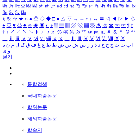
㎒
㎓
㎔
Ω
㏀
㏁
㎊
㎋
㎌
㏖
㏅
㎭
㎮
㎯
㏛
㎩
㎪
㎫
㎬
㏝
㏐
㏓
㏃
㏉
㏜
㏆
§
※
☆
★
○
●
◎
◇
◆
□
■
△
▽
→
←
↑
↓
↔
〓
◁
◀
▷
▶
♤
♠
♡
♥
♧
♣
⊙
◈
▣
◐
◑
▒
▤
▥
▨
▧
▦
▩
♨
☏
☎
☜
☞
¶
†
‡
↕
↗
↙
↖
↘
♭
♩
♪
♬
㉿
㈜
№
㏇
™
㏂
㏘
℡
＃
＆
＊
＠
ª
º
ⅰ
ⅱ
ⅲ
ⅳ
ⅴ
ⅵ
ⅶ
ⅷ
ⅸ
ⅹ
Ⅰ
Ⅱ
Ⅲ
Ⅳ
Ⅴ
Ⅵ
Ⅶ
Ⅷ
Ⅸ
Ⅹ
ا
ب
ت
ث
ج
ح
خ
د
ذ
ر
ز
س
ش
ص
ض
ط
ظ
ع
غ
ف
ق
ک
ل
م
ن
ه
و
ی
닫기
통합검색
국내학술논문
학위논문
해외학술논문
학술지