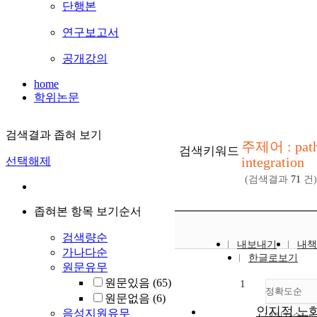
단행본
연구보고서
공개강의
home
학위논문
검색결과 좁혀 보기
주제어 : pat
검색키워드
integration
선택해제
(검색결과
71
건)
좁혀본 항목 보기순서
검색량순
내보내기
내책
가나다순
한글로보기
원문유무
원문있음
(65)
1
정확도순
원문없음
(6)
인지적 노
음성지원유무
내림차순