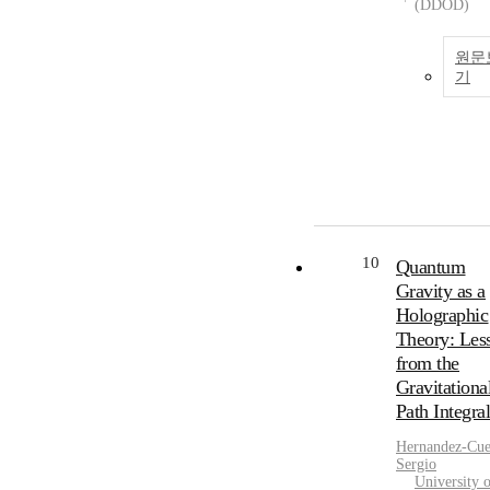
(DDOD)
원문
기
10
Quantum
Gravity as a
Holographic
Theory: Les
from the
Gravitationa
Path Integra
Hernandez-Cue
Sergio
University 