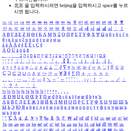
北京 을 입력하시려면
beijing
을 입력하시고 space를 누르
시면 됩니다.
ㅥ
ㅦ
ㅧ
ㅨ
ㅩ
ㅪ
ㅫ
ㅬ
ㅭ
ㅮ
ㅯ
ㅰ
ㅱ
ㅲ
ㅳ
ㅴ
ㅵ
ㅶ
ㅷ
ㅸ
ㅹ
ㅺ
ㅻ
ㅼ
ㅽ
ㅾ
ㅿ
ㆀ
ㆁ
ㆂ
ㆃ
ㆄ
ㆅ
ㆆ
ㆇ
ㆈ
ㆉ
ㆊ
ㆋ
ㆌ
ㆍ
ㆎ
Α
Β
Γ
Δ
Ε
Ζ
Η
Θ
Ι
Κ
Λ
Μ
Ν
Ξ
Ο
Π
Ρ
Σ
Τ
Υ
Φ
Χ
Ψ
Ω
α
β
γ
δ
ε
ζ
η
θ
ι
κ
λ
μ
ν
ξ
ο
π
ρ
σ
τ
υ
φ
χ
ψ
ω
á
à
Á
À
é
è
É
È
ç
Ç
ê
Ä
Ö
Ü
ä
ö
ü
ß
ְ
ֳ
ֲ
ֱ
ָ
ַ
ֵ
ֶ
ִ
ֹ
ּ
ֻ
ׂ
ׁ
ּ
ב
ה
נ
מ
צ
ת
ץ
ש
ד
ג
כ
ע
י
ח
ל
ך
ף
ק
ר
א
ט
ו
ן
ם
פ
‘
’
“
”
〔
〕
〈
〉
「
」
『
』
【
】
＂
（
）
［
］
｛
｝
±
×
÷
≠
≤
≥
∞
∴
♂
♀
∠
⊥
⌒
∂
∇
≡
≒
≪
≫
√
∽
∝
∵
∫
∬
∈
∋
⊆
⊇
⊂
⊃
∪
∩
∧
∨
￢
⇒
⇔
∀
∃
∮
∑
∏
＋
－
＜
＝
＞
、
。
·
‥
…
¨
〃
―
∥
＼
∼
´
～
ˇ
˘
˝
˚
˙
¸
˛
¡
¿
ː
！
＇
，
．
／
：
；
？
＾
＿
｀
｜
½
⅓
⅔
¼
¾
⅛
⅜
⅝
⅞
¹
²
³
⁴
ⁿ
₁
₂
₃
₄
Æ
Ð
Ħ
Ĳ
Ł
Ø
Œ
Þ
Ŧ
Ŋ
æ
đ
ð
ħ
ı
ĳ
ĸ
ŀ
ł
ø
œ
ß
þ
ŧ
ŋ
ŉ
А
Б
В
Г
Д
Е
Ё
Ж
З
И
Й
К
Л
М
Н
О
П
Р
С
Т
У
Ф
Х
Ц
Ч
Ш
Щ
Ъ
Ы
Ь
Э
Ю
Я
а
б
в
г
д
е
ё
ж
з
и
й
к
л
м
н
о
п
р
с
т
у
ф
х
ц
ч
ш
щ
ъ
ы
ь
э
ю
я
′
″
℃
Å
￠
￡
￥
¤
℉
‰
＄
％
Ｆ
￦
㎕
㎖
㎗
ℓ
㎘
㏄
㎣
㎤
㎥
㎦
㎙
㎚
㎛
㎜
㎝
㎞
㎟
㎠
㎡
㎢
㏊
㎍
㎎
㎏
㏏
㎈
㎉
㏈
㎧
㎨
㎰
㎱
㎲
㎳
㎴
㎵
㎶
㎷
㎸
㎹
㎀
㎁
㎂
㎃
㎄
㎺
㎻
㎽
㎾
㎿
㎐
㎑