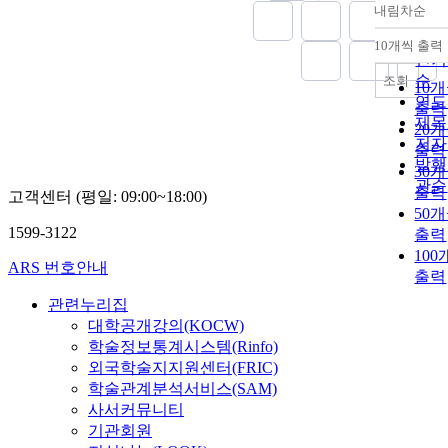
내림차순
정확
순
10개씩 출력
내림
인기
순
조회
10
연도
출력
제목
20
저자
출력
발행
30
관순
출력
고객센터 (평일: 09:00~18:00)
50
1599-3122
출력
10
ARS 번호안내
출력
관련누리집
대학공개강의(KOCW)
학술정보통계시스템(Rinfo)
외국학술지지원센터(FRIC)
학술관계분석서비스(SAM)
사서커뮤니티
기관회원