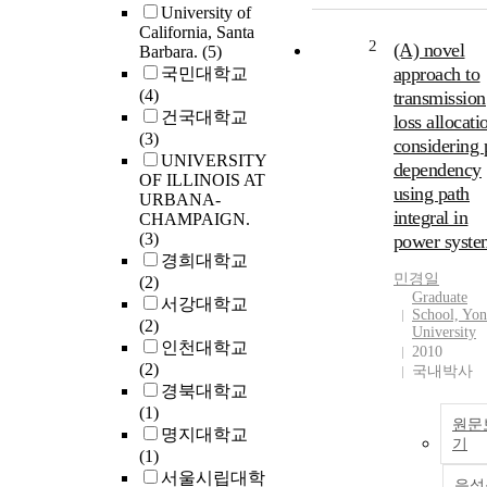
University of
California, Santa
2
(A) novel
Barbara.
(5)
approach to
국민대학교
(4)
transmission
건국대학교
loss allocati
(3)
considering 
UNIVERSITY
dependency
OF ILLINOIS AT
using path
URBANA-
integral in
CHAMPAIGN.
(3)
power syste
경희대학교
민경일
(2)
Graduate
서강대학교
School, Yon
(2)
University
인천대학교
2010
(2)
국내박사
경북대학교
(1)
원문
명지대학교
기
(1)
서울시립대학
음성