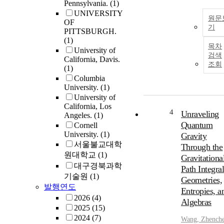
Pennsylvania.
(1)
UNIVERSITY
원문
OF
기
PITTSBURGH.
(1)
목차
University of
검색
California, Davis.
조회
(1)
Columbia
University.
(1)
University of
California, Los
4
Unraveling
Angeles.
(1)
Quantum
Cornell
University.
(1)
Gravity
서울불교대학
Through the
원대학교
(1)
Gravitationa
대구경북과학
Path Integral
기술원
(1)
Geometries,
발행연도
Entropies, a
2026
(4)
Algebras
2025
(15)
2024
(7)
Wang, Zhench