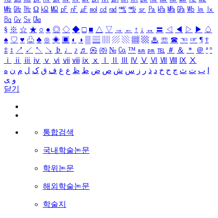
㎒
㎓
㎔
Ω
㏀
㏁
㎊
㎋
㎌
㏖
㏅
㎭
㎮
㎯
㏛
㎩
㎪
㎫
㎬
㏝
㏐
㏓
㏃
㏉
㏜
㏆
§
※
☆
★
○
●
◎
◇
◆
□
■
△
▽
→
←
↑
↓
↔
〓
◁
◀
▷
▶
♤
♠
♡
♥
♧
♣
⊙
◈
▣
◐
◑
▒
▤
▥
▨
▧
▦
▩
♨
☏
☎
☜
☞
¶
†
‡
↕
↗
↙
↖
↘
♭
♩
♪
♬
㉿
㈜
№
㏇
™
㏂
㏘
℡
＃
＆
＊
＠
ª
º
ⅰ
ⅱ
ⅲ
ⅳ
ⅴ
ⅵ
ⅶ
ⅷ
ⅸ
ⅹ
Ⅰ
Ⅱ
Ⅲ
Ⅳ
Ⅴ
Ⅵ
Ⅶ
Ⅷ
Ⅸ
Ⅹ
ا
ب
ت
ث
ج
ح
خ
د
ذ
ر
ز
س
ش
ص
ض
ط
ظ
ع
غ
ف
ق
ک
ل
م
ن
ه
و
ی
닫기
통합검색
국내학술논문
학위논문
해외학술논문
학술지