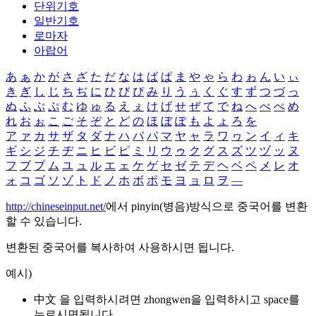
단위기호
일반기호
로마자
아랍어
あ
ぁ
か
が
さ
ざ
た
だ
な
は
ば
ぱ
ま
や
ゃ
ら
わ
ゎ
ん
い
ぃ
き
ぎ
し
じ
ち
ぢ
に
ひ
び
ぴ
み
り
う
ぅ
く
ぐ
す
ず
つ
づ
っ
ぬ
ふ
ぶ
ぷ
む
ゆ
ゅ
る
え
ぇ
け
げ
せ
ぜ
て
で
ね
へ
べ
ぺ
め
れ
お
ぉ
こ
ご
そ
ぞ
と
ど
の
ほ
ぼ
ぽ
も
よ
ょ
ろ
を
ア
ァ
カ
サ
ザ
タ
ダ
ナ
ハ
バ
パ
マ
ヤ
ャ
ラ
ワ
ヮ
ン
イ
ィ
キ
ギ
シ
ジ
チ
ヂ
ニ
ヒ
ビ
ピ
ミ
リ
ウ
ゥ
ク
グ
ス
ズ
ツ
ヅ
ッ
ヌ
フ
ブ
プ
ム
ユ
ュ
ル
エ
ェ
ケ
ゲ
セ
ゼ
テ
デ
ヘ
ベ
ペ
メ
レ
オ
ォ
コ
ゴ
ソ
ゾ
ト
ド
ノ
ホ
ボ
ポ
モ
ヨ
ョ
ロ
ヲ
―
http://chineseinput.net/
에서 pinyin(병음)방식으로 중국어를 변환
할 수 있습니다.
변환된 중국어를 복사하여 사용하시면 됩니다.
예시)
中文 을 입력하시려면
zhongwen
을 입력하시고 space를
누르시면됩니다.