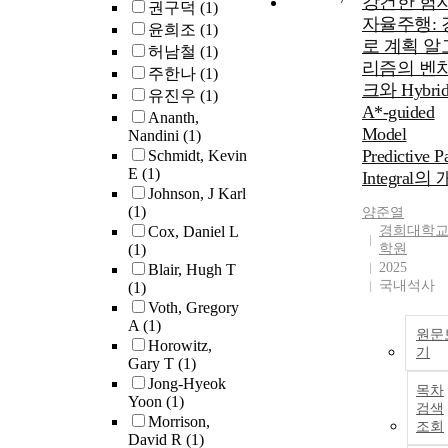
강건한 험
권구덕
(1)
자율주행: 
윤희조
(1)
로 계획 알
허남철
(1)
리즘의 벤
주한나
(1)
크와 Hybri
유진우
(1)
A*-guided
Ananth,
Model
Nandini
(1)
Predictive P
Schmidt, Kevin
E
(1)
Integral의
Johnson, J Karl
(1)
양준열
Cox, Daniel L
경희대학교
(1)
학원
2025
Blair, Hugh T
국내석사
(1)
Voth, Gregory
A
(1)
원문
Horowitz,
기
Gary T
(1)
Jong-Hyeok
목차
Yoon
(1)
검색
Morrison,
조회
David R
(1)