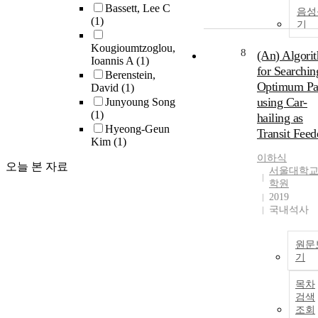
Bassett, Lee C
음성
(1)
기
Kougioumtzoglou,
8
(An) Algori
Ioannis A
(1)
for Searchin
Berenstein,
Optimum Pa
David
(1)
using Car-
Junyoung Song
(1)
hailing as
Hyeong-Geun
Transit Feed
Kim
(1)
이하식
오늘 본 자료
서울대학교
학원
2019
국내석사
원문
기
목차
검색
조회