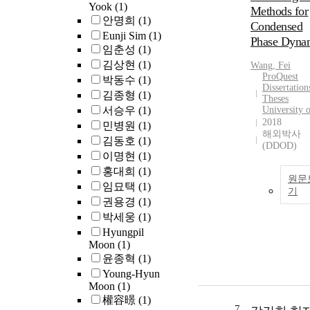
Yook
(1)
Methods for
안명희
(1)
Condensed
Eunji Sim
(1)
Phase Dyna
임춘성
(1)
김상현
(1)
Wang, Fei
ProQuest
박동수
(1)
Dissertatio
김종형
(1)
Theses
서승우
(1)
University o
2018
민병원
(1)
해외박사
김동호
(1)
(DDOD)
이명현
(1)
홍대희
(1)
원문
임묘택
(1)
기
권용경
(1)
박세웅
(1)
Hyungpil
Moon
(1)
윤종혁
(1)
Young-Hyun
Moon
(1)
權容暻
(1)
7