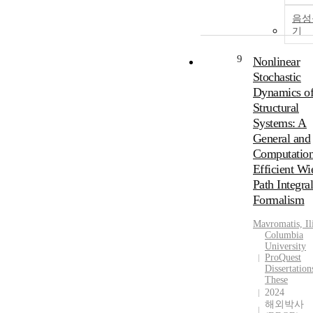
음성
기
9
Nonlinear
Stochastic
Dynamics o
Structural
Systems: A
General and
Computation
Efficient Wi
Path Integra
Formalism
Mavromatis, Il
Columbia
University
ProQuest
Dissertatio
These
2024
해외박사