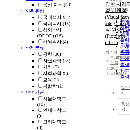
정확
인한 시각
음성 지원
(48)
순
경로 집성
10개씩 출력
학위유형
내림
인기
(Visual path
국내석사
(35)
순
조회
10
integratio
국내박사
(16)
연도
출력
의 원형 효
해외박사
제목
20
(Prototype
(DDOD)
(16)
저자
출력
해외박사
(4)
effect)
발행
30
주제분류
관순
출력
최수경
공학
(30)
연세대학교
50
자연과학
(28)
학원
출력
기타
(9)
2019
10
사회과학
(5)
국내석사
출력
교육
(1)
복합학
(1)
원문
수여기관
기
서울대학교
(10)
음성
기
연세대학교
(9)
고려대학교
(6)