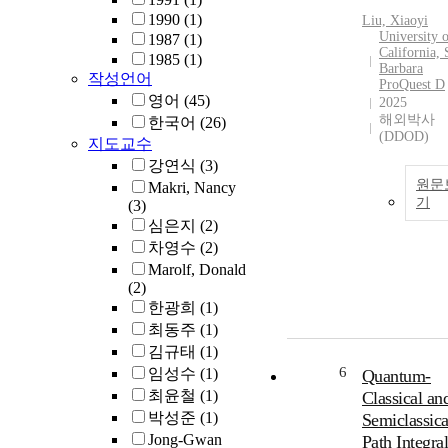
1990
(1)
Liu, Xiaoyi
University 
1987
(1)
California, 
1985
(1)
Barbara
작성언어
ProQuest D
영어
(45)
2025
해외박사
한국어
(26)
(DDOD)
지도교수
강연식
(3)
원문
Makri, Nancy
기
(3)
심은지
(2)
차영수
(2)
Marolf, Donald
(2)
한광희
(1)
최동주
(1)
김규태
(1)
6
임성수
(1)
Quantum-
최윤철
(1)
Classical an
박성준
(1)
Semiclassica
Jong-Gwan
Path Integra