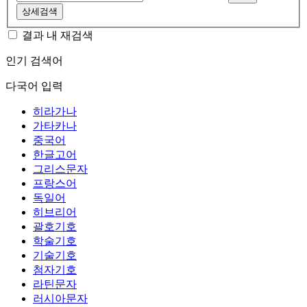
상세검색
결과 내 재검색
인기 검색어
다국어 입력
히라가나
가타카나
중국어
한글고어
그리스문자
프랑스어
독일어
히브리어
괄호기호
학술기호
기술기호
첨자기호
라틴문자
러시아문자