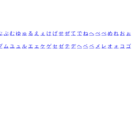
ぶ
ぷ
む
ゆ
ゅ
る
え
ぇ
け
げ
せ
ぜ
て
で
ね
へ
べ
ぺ
め
れ
お
ぉ
プ
ム
ユ
ュ
ル
エ
ェ
ケ
ゲ
セ
ゼ
テ
デ
ヘ
ベ
ペ
メ
レ
オ
ォ
コ
ゴ