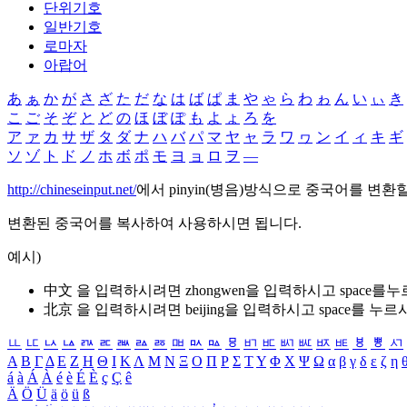
단위기호
일반기호
로마자
아랍어
あ
ぁ
か
が
さ
ざ
た
だ
な
は
ば
ぱ
ま
や
ゃ
ら
わ
ゎ
ん
い
ぃ
き
こ
ご
そ
ぞ
と
ど
の
ほ
ぼ
ぽ
も
よ
ょ
ろ
を
ア
ァ
カ
サ
ザ
タ
ダ
ナ
ハ
バ
パ
マ
ヤ
ャ
ラ
ワ
ヮ
ン
イ
ィ
キ
ギ
ソ
ゾ
ト
ド
ノ
ホ
ボ
ポ
モ
ヨ
ョ
ロ
ヲ
―
http://chineseinput.net/
에서 pinyin(병음)방식으로 중국어를 변환
변환된 중국어를 복사하여 사용하시면 됩니다.
예시)
中文 을 입력하시려면
zhongwen
을 입력하시고 space를
北京 을 입력하시려면
beijing
을 입력하시고 space를 누르
ㅥ
ㅦ
ㅧ
ㅨ
ㅩ
ㅪ
ㅫ
ㅬ
ㅭ
ㅮ
ㅯ
ㅰ
ㅱ
ㅲ
ㅳ
ㅴ
ㅵ
ㅶ
ㅷ
ㅸ
ㅹ
ㅺ
Α
Β
Γ
Δ
Ε
Ζ
Η
Θ
Ι
Κ
Λ
Μ
Ν
Ξ
Ο
Π
Ρ
Σ
Τ
Υ
Φ
Χ
Ψ
Ω
α
β
γ
δ
ε
ζ
η
á
à
Á
À
é
è
É
È
ç
Ç
ê
Ä
Ö
Ü
ä
ö
ü
ß