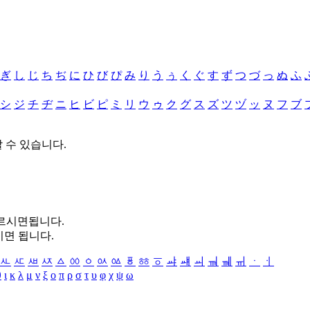
ぎ
し
じ
ち
ぢ
に
ひ
び
ぴ
み
り
う
ぅ
く
ぐ
す
ず
つ
づ
っ
ぬ
ふ
シ
ジ
チ
ヂ
ニ
ヒ
ビ
ピ
ミ
リ
ウ
ゥ
ク
グ
ス
ズ
ツ
ヅ
ッ
ヌ
フ
ブ
할 수 있습니다.
누르시면됩니다.
시면 됩니다.
ㅻ
ㅼ
ㅽ
ㅾ
ㅿ
ㆀ
ㆁ
ㆂ
ㆃ
ㆄ
ㆅ
ㆆ
ㆇ
ㆈ
ㆉ
ㆊ
ㆋ
ㆌ
ㆍ
ㆎ
θ
ι
κ
λ
μ
ν
ξ
ο
π
ρ
σ
τ
υ
φ
χ
ψ
ω