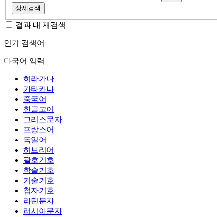
상세검색
결과 내 재검색
인기 검색어
다국어 입력
히라가나
가타카나
중국어
한글고어
그리스문자
프랑스어
독일어
히브리어
괄호기호
학술기호
기술기호
첨자기호
라틴문자
러시아문자