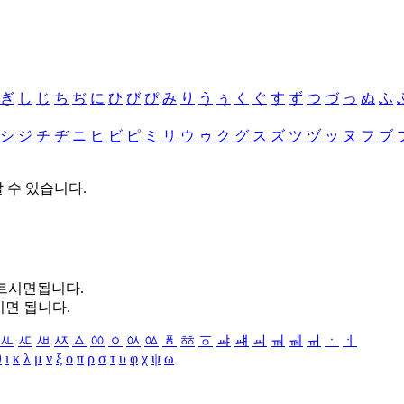
ぎ
し
じ
ち
ぢ
に
ひ
び
ぴ
み
り
う
ぅ
く
ぐ
す
ず
つ
づ
っ
ぬ
ふ
シ
ジ
チ
ヂ
ニ
ヒ
ビ
ピ
ミ
リ
ウ
ゥ
ク
グ
ス
ズ
ツ
ヅ
ッ
ヌ
フ
ブ
할 수 있습니다.
누르시면됩니다.
시면 됩니다.
ㅻ
ㅼ
ㅽ
ㅾ
ㅿ
ㆀ
ㆁ
ㆂ
ㆃ
ㆄ
ㆅ
ㆆ
ㆇ
ㆈ
ㆉ
ㆊ
ㆋ
ㆌ
ㆍ
ㆎ
θ
ι
κ
λ
μ
ν
ξ
ο
π
ρ
σ
τ
υ
φ
χ
ψ
ω