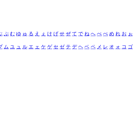
ぶ
ぷ
む
ゆ
ゅ
る
え
ぇ
け
げ
せ
ぜ
て
で
ね
へ
べ
ぺ
め
れ
お
ぉ
プ
ム
ユ
ュ
ル
エ
ェ
ケ
ゲ
セ
ゼ
テ
デ
ヘ
ベ
ペ
メ
レ
オ
ォ
コ
ゴ