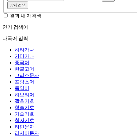
상세검색
결과 내 재검색
인기 검색어
다국어 입력
히라가나
가타카나
중국어
한글고어
그리스문자
프랑스어
독일어
히브리어
괄호기호
학술기호
기술기호
첨자기호
라틴문자
러시아문자