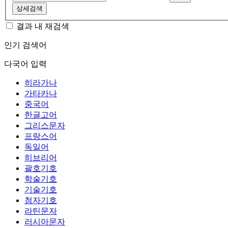
상세검색
결과 내 재검색
인기 검색어
다국어 입력
히라가나
가타카나
중국어
한글고어
그리스문자
프랑스어
독일어
히브리어
괄호기호
학술기호
기술기호
첨자기호
라틴문자
러시아문자