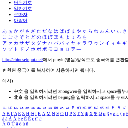
단위기호
일반기호
로마자
아랍어
あ
ぁ
か
が
さ
ざ
た
だ
な
は
ば
ぱ
ま
や
ゃ
ら
わ
ゎ
ん
い
ぃ
き
こ
ご
そ
ぞ
と
ど
の
ほ
ぼ
ぽ
も
よ
ょ
ろ
を
ア
ァ
カ
サ
ザ
タ
ダ
ナ
ハ
バ
パ
マ
ヤ
ャ
ラ
ワ
ヮ
ン
イ
ィ
キ
ギ
ソ
ゾ
ト
ド
ノ
ホ
ボ
ポ
モ
ヨ
ョ
ロ
ヲ
―
http://chineseinput.net/
에서 pinyin(병음)방식으로 중국어를 변환
변환된 중국어를 복사하여 사용하시면 됩니다.
예시)
中文 을 입력하시려면
zhongwen
을 입력하시고 space를
北京 을 입력하시려면
beijing
을 입력하시고 space를 누르
ㅥ
ㅦ
ㅧ
ㅨ
ㅩ
ㅪ
ㅫ
ㅬ
ㅭ
ㅮ
ㅯ
ㅰ
ㅱ
ㅲ
ㅳ
ㅴ
ㅵ
ㅶ
ㅷ
ㅸ
ㅹ
ㅺ
Α
Β
Γ
Δ
Ε
Ζ
Η
Θ
Ι
Κ
Λ
Μ
Ν
Ξ
Ο
Π
Ρ
Σ
Τ
Υ
Φ
Χ
Ψ
Ω
α
β
γ
δ
ε
ζ
η
á
à
Á
À
é
è
É
È
ç
Ç
ê
Ä
Ö
Ü
ä
ö
ü
ß