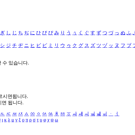
ぎ
し
じ
ち
ぢ
に
ひ
び
ぴ
み
り
う
ぅ
く
ぐ
す
ず
つ
づ
っ
ぬ
ふ
シ
ジ
チ
ヂ
ニ
ヒ
ビ
ピ
ミ
リ
ウ
ゥ
ク
グ
ス
ズ
ツ
ヅ
ッ
ヌ
フ
ブ
할 수 있습니다.
누르시면됩니다.
시면 됩니다.
ㅻ
ㅼ
ㅽ
ㅾ
ㅿ
ㆀ
ㆁ
ㆂ
ㆃ
ㆄ
ㆅ
ㆆ
ㆇ
ㆈ
ㆉ
ㆊ
ㆋ
ㆌ
ㆍ
ㆎ
θ
ι
κ
λ
μ
ν
ξ
ο
π
ρ
σ
τ
υ
φ
χ
ψ
ω