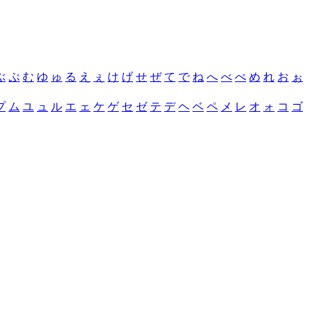
ぶ
ぷ
む
ゆ
ゅ
る
え
ぇ
け
げ
せ
ぜ
て
で
ね
へ
べ
ぺ
め
れ
お
ぉ
プ
ム
ユ
ュ
ル
エ
ェ
ケ
ゲ
セ
ゼ
テ
デ
ヘ
ベ
ペ
メ
レ
オ
ォ
コ
ゴ