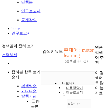
단행본
연구보고서
공개강의
home
연구보고서
검색결과 좁혀 보기
연관
주제어 : motor
검색키워드
검색
learning
선택해제
어 추
(검색결과
6
건)
천
좁혀본 항목 보기
이 검
순서
색어
로 많
내보내기
검색량순
이 본
내책장담기
가나다순
한글로보기
자료
1
발행기관
한
정확도순
국연