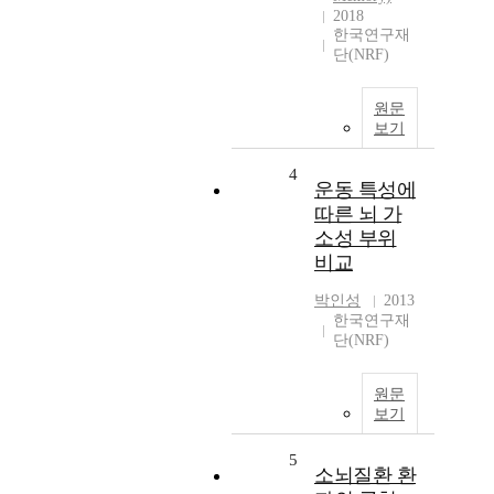
2018
한국연구재
단(NRF)
원문
보기
4
운동 특성에
따른 뇌 가
소성 부위
비교
박인성
2013
한국연구재
단(NRF)
원문
보기
5
소뇌질환 환