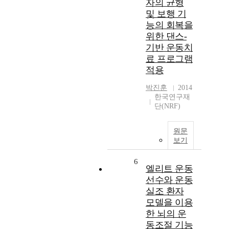
자의 균형
및 보행 기
능의 회복을
위한 댄스-
기반 운동치
료 프로그램
적용
박진훈
2014
한국연구재
단(NRF)
원문
보기
6
엘리트 운동
선수와 운동
실조 환자
모델을 이용
한 뇌의 운
동조절 기능