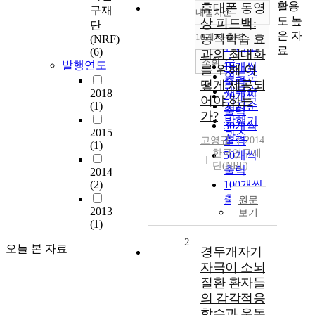
활용
휴대폰 동영
구재
내림차순
정확도
도 높
상 피드백:
단
순
은 자
10개씩 출력
동작학습 효
(NRF)
내림차순
인기도
료
(6)
과의 최대화
순
조회
발행연도
10개씩
를 위해 어
연도순
출력
떻게 제공되
제목순
2018
20개씩
어야 하는
(1)
저자순
출력
가?
발행기
30개씩
2015
관순
출력
고영규
2014
(1)
한국연구재
50개씩
단(NRF)
출력
2014
(2)
100개씩
출력
원문
2013
보기
(1)
2
오늘 본 자료
경두개자기
자극이 소뇌
질환 환자들
의 감각적응
학습과 운동