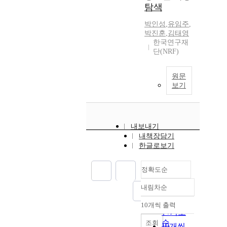
탐색
박인성
,
유임주
,
박진훈
,
김태영
한국연구재
단(NRF)
원문
보기
내보내기
내책장담기
한글로보기
정확도순
내림차순
정확도
순
10개씩 출력
내림차순
인기도
순
조회
10개씩