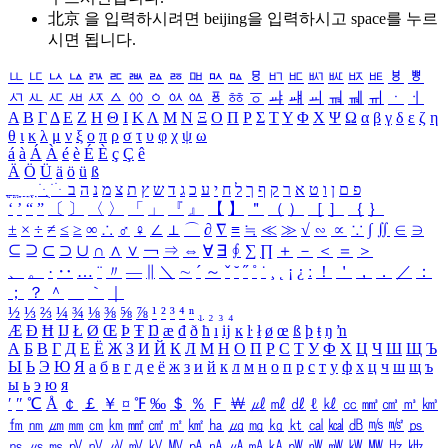
北京 을 입력하시려면
beijing
을 입력하시고 space를 누르
시면 됩니다.
ㅥ
ㅦ
ㅧ
ㅨ
ㅩ
ㅪ
ㅫ
ㅬ
ㅭ
ㅮ
ㅯ
ㅰ
ㅱ
ㅲ
ㅳ
ㅴ
ㅵ
ㅶ
ㅷ
ㅸ
ㅹ
ㅺ
ㅻ
ㅼ
ㅽ
ㅾ
ㅿ
ㆀ
ㆁ
ㆂ
ㆃ
ㆄ
ㆅ
ㆆ
ㆇ
ㆈ
ㆉ
ㆊ
ㆋ
ㆌ
ㆍ
ㆎ
Α
Β
Γ
Δ
Ε
Ζ
Η
Θ
Ι
Κ
Λ
Μ
Ν
Ξ
Ο
Π
Ρ
Σ
Τ
Υ
Φ
Χ
Ψ
Ω
α
β
γ
δ
ε
ζ
η
θ
ι
κ
λ
μ
ν
ξ
ο
π
ρ
σ
τ
υ
φ
χ
ψ
ω
á
à
Á
À
é
è
É
È
ç
Ç
ê
Ä
Ö
Ü
ä
ö
ü
ß
ְ
ֳ
ֲ
ֱ
ָ
ַ
ֵ
ֶ
ִ
ֹ
ּ
ֻ
ׂ
ׁ
ּ
ב
ה
נ
מ
צ
ת
ץ
ש
ד
ג
כ
ע
י
ח
ל
ך
ף
ק
ר
א
ט
ו
ן
ם
פ
‘
’
“
”
〔
〕
〈
〉
「
」
『
』
【
】
＂
（
）
［
］
｛
｝
±
×
÷
≠
≤
≥
∞
∴
♂
♀
∠
⊥
⌒
∂
∇
≡
≒
≪
≫
√
∽
∝
∵
∫
∬
∈
∋
⊆
⊇
⊂
⊃
∪
∩
∧
∨
￢
⇒
⇔
∀
∃
∮
∑
∏
＋
－
＜
＝
＞
、
。
·
‥
…
¨
〃
―
∥
＼
∼
´
～
ˇ
˘
˝
˚
˙
¸
˛
¡
¿
ː
！
＇
，
．
／
：
；
？
＾
＿
｀
｜
½
⅓
⅔
¼
¾
⅛
⅜
⅝
⅞
¹
²
³
⁴
ⁿ
₁
₂
₃
₄
Æ
Ð
Ħ
Ĳ
Ł
Ø
Œ
Þ
Ŧ
Ŋ
æ
đ
ð
ħ
ı
ĳ
ĸ
ŀ
ł
ø
œ
ß
þ
ŧ
ŋ
ŉ
А
Б
В
Г
Д
Е
Ё
Ж
З
И
Й
К
Л
М
Н
О
П
Р
С
Т
У
Ф
Х
Ц
Ч
Ш
Щ
Ъ
Ы
Ь
Э
Ю
Я
а
б
в
г
д
е
ё
ж
з
и
й
к
л
м
н
о
п
р
с
т
у
ф
х
ц
ч
ш
щ
ъ
ы
ь
э
ю
я
′
″
℃
Å
￠
￡
￥
¤
℉
‰
＄
％
Ｆ
￦
㎕
㎖
㎗
ℓ
㎘
㏄
㎣
㎤
㎥
㎦
㎙
㎚
㎛
㎜
㎝
㎞
㎟
㎠
㎡
㎢
㏊
㎍
㎎
㎏
㏏
㎈
㎉
㏈
㎧
㎨
㎰
㎱
㎲
㎳
㎴
㎵
㎶
㎷
㎸
㎹
㎀
㎁
㎂
㎃
㎄
㎺
㎻
㎽
㎾
㎿
㎐
㎑