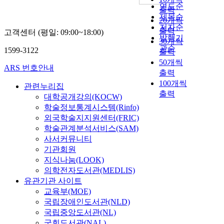
연도순
출력
제목순
20개씩
저자순
출력
고객센터 (평일: 09:00~18:00)
발행기
30개씩
관순
1599-3122
출력
50개씩
ARS 번호안내
출력
100개씩
관련누리집
출력
대학공개강의(KOCW)
학술정보통계시스템(Rinfo)
외국학술지지원센터(FRIC)
학술관계분석서비스(SAM)
사서커뮤니티
기관회원
지식나눔(LOOK)
의학전자도서관(MEDLIS)
유관기관 사이트
교육부(MOE)
국립장애인도서관(NLD)
국립중앙도서관(NL)
국회도서관(NAL)