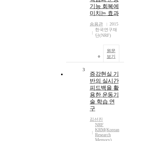
기능 회복에
미치는 효과
송용관
2015
한국연구재
단(NRF)
원문
보기
3
증강현실 기
반의 실시간
피드백을 활
용한 운동기
술 학습 연
구
김선진
NRF
KRM(Korean
Research
Memory)