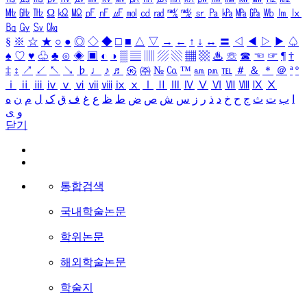
㎒
㎓
㎔
Ω
㏀
㏁
㎊
㎋
㎌
㏖
㏅
㎭
㎮
㎯
㏛
㎩
㎪
㎫
㎬
㏝
㏐
㏓
㏃
㏉
㏜
㏆
§
※
☆
★
○
●
◎
◇
◆
□
■
△
▽
→
←
↑
↓
↔
〓
◁
◀
▷
▶
♤
♠
♡
♥
♧
♣
⊙
◈
▣
◐
◑
▒
▤
▥
▨
▧
▦
▩
♨
☏
☎
☜
☞
¶
†
‡
↕
↗
↙
↖
↘
♭
♩
♪
♬
㉿
㈜
№
㏇
™
㏂
㏘
℡
＃
＆
＊
＠
ª
º
ⅰ
ⅱ
ⅲ
ⅳ
ⅴ
ⅵ
ⅶ
ⅷ
ⅸ
ⅹ
Ⅰ
Ⅱ
Ⅲ
Ⅳ
Ⅴ
Ⅵ
Ⅶ
Ⅷ
Ⅸ
Ⅹ
ا
ب
ت
ث
ج
ح
خ
د
ذ
ر
ز
س
ش
ص
ض
ط
ظ
ع
غ
ف
ق
ک
ل
م
ن
ه
و
ی
닫기
통합검색
국내학술논문
학위논문
해외학술논문
학술지