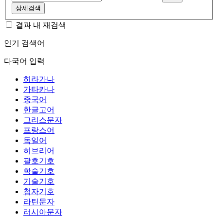
상세검색
결과 내 재검색
인기 검색어
다국어 입력
히라가나
가타카나
중국어
한글고어
그리스문자
프랑스어
독일어
히브리어
괄호기호
학술기호
기술기호
첨자기호
라틴문자
러시아문자