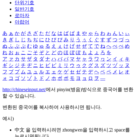
단위기호
일반기호
로마자
아랍어
あ
ぁ
か
が
さ
ざ
た
だ
な
は
ば
ぱ
ま
や
ゃ
ら
わ
ゎ
ん
い
ぃ
き
ぎ
し
じ
ち
ぢ
に
ひ
び
ぴ
み
り
う
ぅ
く
ぐ
す
ず
つ
づ
っ
ぬ
ふ
ぶ
ぷ
む
ゆ
ゅ
る
え
ぇ
け
げ
せ
ぜ
て
で
ね
へ
べ
ぺ
め
れ
お
ぉ
こ
ご
そ
ぞ
と
ど
の
ほ
ぼ
ぽ
も
よ
ょ
ろ
を
ア
ァ
カ
サ
ザ
タ
ダ
ナ
ハ
バ
パ
マ
ヤ
ャ
ラ
ワ
ヮ
ン
イ
ィ
キ
ギ
シ
ジ
チ
ヂ
ニ
ヒ
ビ
ピ
ミ
リ
ウ
ゥ
ク
グ
ス
ズ
ツ
ヅ
ッ
ヌ
フ
ブ
プ
ム
ユ
ュ
ル
エ
ェ
ケ
ゲ
セ
ゼ
テ
デ
ヘ
ベ
ペ
メ
レ
オ
ォ
コ
ゴ
ソ
ゾ
ト
ド
ノ
ホ
ボ
ポ
モ
ヨ
ョ
ロ
ヲ
―
http://chineseinput.net/
에서 pinyin(병음)방식으로 중국어를 변환
할 수 있습니다.
변환된 중국어를 복사하여 사용하시면 됩니다.
예시)
中文 을 입력하시려면
zhongwen
을 입력하시고 space를
누르시면됩니다.