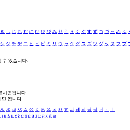
ぎ
し
じ
ち
ぢ
に
ひ
び
ぴ
み
り
う
ぅ
く
ぐ
す
ず
つ
づ
っ
ぬ
ふ
シ
ジ
チ
ヂ
ニ
ヒ
ビ
ピ
ミ
リ
ウ
ゥ
ク
グ
ス
ズ
ツ
ヅ
ッ
ヌ
フ
ブ
할 수 있습니다.
누르시면됩니다.
시면 됩니다.
ㅻ
ㅼ
ㅽ
ㅾ
ㅿ
ㆀ
ㆁ
ㆂ
ㆃ
ㆄ
ㆅ
ㆆ
ㆇ
ㆈ
ㆉ
ㆊ
ㆋ
ㆌ
ㆍ
ㆎ
θ
ι
κ
λ
μ
ν
ξ
ο
π
ρ
σ
τ
υ
φ
χ
ψ
ω