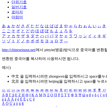
단위기호
일반기호
로마자
아랍어
あ
ぁ
か
が
さ
ざ
た
だ
な
は
ば
ぱ
ま
や
ゃ
ら
わ
ゎ
ん
い
ぃ
き
こ
ご
そ
ぞ
と
ど
の
ほ
ぼ
ぽ
も
よ
ょ
ろ
を
ア
ァ
カ
サ
ザ
タ
ダ
ナ
ハ
バ
パ
マ
ヤ
ャ
ラ
ワ
ヮ
ン
イ
ィ
キ
ギ
ソ
ゾ
ト
ド
ノ
ホ
ボ
ポ
モ
ヨ
ョ
ロ
ヲ
―
http://chineseinput.net/
에서 pinyin(병음)방식으로 중국어를 변환
변환된 중국어를 복사하여 사용하시면 됩니다.
예시)
中文 을 입력하시려면
zhongwen
을 입력하시고 space를
北京 을 입력하시려면
beijing
을 입력하시고 space를 누르
ㅥ
ㅦ
ㅧ
ㅨ
ㅩ
ㅪ
ㅫ
ㅬ
ㅭ
ㅮ
ㅯ
ㅰ
ㅱ
ㅲ
ㅳ
ㅴ
ㅵ
ㅶ
ㅷ
ㅸ
ㅹ
ㅺ
Α
Β
Γ
Δ
Ε
Ζ
Η
Θ
Ι
Κ
Λ
Μ
Ν
Ξ
Ο
Π
Ρ
Σ
Τ
Υ
Φ
Χ
Ψ
Ω
α
β
γ
δ
ε
ζ
η
á
à
Á
À
é
è
É
È
ç
Ç
ê
Ä
Ö
Ü
ä
ö
ü
ß