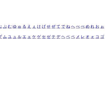
ぶ
ぷ
む
ゆ
ゅ
る
え
ぇ
け
げ
せ
ぜ
て
で
ね
へ
べ
ぺ
め
れ
お
ぉ
プ
ム
ユ
ュ
ル
エ
ェ
ケ
ゲ
セ
ゼ
テ
デ
ヘ
ベ
ペ
メ
レ
オ
ォ
コ
ゴ