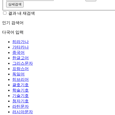
상세검색
결과 내 재검색
인기 검색어
다국어 입력
히라가나
가타카나
중국어
한글고어
그리스문자
프랑스어
독일어
히브리어
괄호기호
학술기호
기술기호
첨자기호
라틴문자
러시아문자