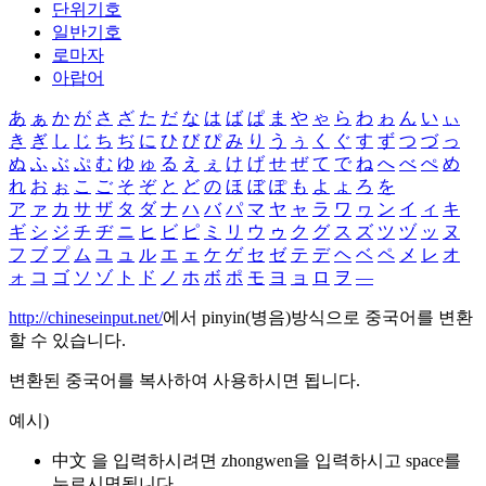
단위기호
일반기호
로마자
아랍어
あ
ぁ
か
が
さ
ざ
た
だ
な
は
ば
ぱ
ま
や
ゃ
ら
わ
ゎ
ん
い
ぃ
き
ぎ
し
じ
ち
ぢ
に
ひ
び
ぴ
み
り
う
ぅ
く
ぐ
す
ず
つ
づ
っ
ぬ
ふ
ぶ
ぷ
む
ゆ
ゅ
る
え
ぇ
け
げ
せ
ぜ
て
で
ね
へ
べ
ぺ
め
れ
お
ぉ
こ
ご
そ
ぞ
と
ど
の
ほ
ぼ
ぽ
も
よ
ょ
ろ
を
ア
ァ
カ
サ
ザ
タ
ダ
ナ
ハ
バ
パ
マ
ヤ
ャ
ラ
ワ
ヮ
ン
イ
ィ
キ
ギ
シ
ジ
チ
ヂ
ニ
ヒ
ビ
ピ
ミ
リ
ウ
ゥ
ク
グ
ス
ズ
ツ
ヅ
ッ
ヌ
フ
ブ
プ
ム
ユ
ュ
ル
エ
ェ
ケ
ゲ
セ
ゼ
テ
デ
ヘ
ベ
ペ
メ
レ
オ
ォ
コ
ゴ
ソ
ゾ
ト
ド
ノ
ホ
ボ
ポ
モ
ヨ
ョ
ロ
ヲ
―
http://chineseinput.net/
에서 pinyin(병음)방식으로 중국어를 변환
할 수 있습니다.
변환된 중국어를 복사하여 사용하시면 됩니다.
예시)
中文 을 입력하시려면
zhongwen
을 입력하시고 space를
누르시면됩니다.