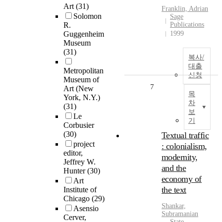
Art
(31)
Franklin, Adrian
Solomon
Sage
R.
Publications
Guggenheim
1999
Museum
(31)
복사/
대출
Metropolitan
신청
Museum of
7
Art (New
목
York, N.Y.)
차
(31)
보
Le
기
Corbusier
(30)
Textual traffic
project
: colonialism,
editor,
modernity,
Jeffrey W.
and the
Hunter
(30)
economy of
Art
the text
Institute of
Chicago
(29)
Shankar,
Asensio
Subramanian
Cerver,
State