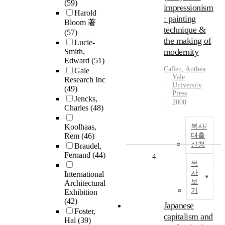
(59)
impressionism
Harold
: painting
Bloom 著
technique &
(57)
the making of
Lucie-
modernity
Smith,
Edward
(51)
Callen, Anthea
Gale
Yale
Research Inc
University
(49)
Press
Jencks,
2000
Charles
(48)
Koolhaas,
복사/
Rem
(46)
대출
신청
Braudel,
Fernand
(44)
4
목
차
International
보
Architectural
기
Exhibition
(42)
Japanese
Foster,
capitalism and
Hal
(39)