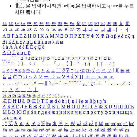
北京 을 입력하시려면
beijing
을 입력하시고 space를 누르
시면 됩니다.
ㅥ
ㅦ
ㅧ
ㅨ
ㅩ
ㅪ
ㅫ
ㅬ
ㅭ
ㅮ
ㅯ
ㅰ
ㅱ
ㅲ
ㅳ
ㅴ
ㅵ
ㅶ
ㅷ
ㅸ
ㅹ
ㅺ
ㅻ
ㅼ
ㅽ
ㅾ
ㅿ
ㆀ
ㆁ
ㆂ
ㆃ
ㆄ
ㆅ
ㆆ
ㆇ
ㆈ
ㆉ
ㆊ
ㆋ
ㆌ
ㆍ
ㆎ
Α
Β
Γ
Δ
Ε
Ζ
Η
Θ
Ι
Κ
Λ
Μ
Ν
Ξ
Ο
Π
Ρ
Σ
Τ
Υ
Φ
Χ
Ψ
Ω
α
β
γ
δ
ε
ζ
η
θ
ι
κ
λ
μ
ν
ξ
ο
π
ρ
σ
τ
υ
φ
χ
ψ
ω
á
à
Á
À
é
è
É
È
ç
Ç
ê
Ä
Ö
Ü
ä
ö
ü
ß
ְ
ֳ
ֲ
ֱ
ָ
ַ
ֵ
ֶ
ִ
ֹ
ּ
ֻ
ׂ
ׁ
ּ
ב
ה
נ
מ
צ
ת
ץ
ש
ד
ג
כ
ע
י
ח
ל
ך
ף
ק
ר
א
ט
ו
ן
ם
פ
‘
’
“
”
〔
〕
〈
〉
「
」
『
』
【
】
＂
（
）
［
］
｛
｝
±
×
÷
≠
≤
≥
∞
∴
♂
♀
∠
⊥
⌒
∂
∇
≡
≒
≪
≫
√
∽
∝
∵
∫
∬
∈
∋
⊆
⊇
⊂
⊃
∪
∩
∧
∨
￢
⇒
⇔
∀
∃
∮
∑
∏
＋
－
＜
＝
＞
、
。
·
‥
…
¨
〃
―
∥
＼
∼
´
～
ˇ
˘
˝
˚
˙
¸
˛
¡
¿
ː
！
＇
，
．
／
：
；
？
＾
＿
｀
｜
½
⅓
⅔
¼
¾
⅛
⅜
⅝
⅞
¹
²
³
⁴
ⁿ
₁
₂
₃
₄
Æ
Ð
Ħ
Ĳ
Ł
Ø
Œ
Þ
Ŧ
Ŋ
æ
đ
ð
ħ
ı
ĳ
ĸ
ŀ
ł
ø
œ
ß
þ
ŧ
ŋ
ŉ
А
Б
В
Г
Д
Е
Ё
Ж
З
И
Й
К
Л
М
Н
О
П
Р
С
Т
У
Ф
Х
Ц
Ч
Ш
Щ
Ъ
Ы
Ь
Э
Ю
Я
а
б
в
г
д
е
ё
ж
з
и
й
к
л
м
н
о
п
р
с
т
у
ф
х
ц
ч
ш
щ
ъ
ы
ь
э
ю
я
′
″
℃
Å
￠
￡
￥
¤
℉
‰
＄
％
Ｆ
￦
㎕
㎖
㎗
ℓ
㎘
㏄
㎣
㎤
㎥
㎦
㎙
㎚
㎛
㎜
㎝
㎞
㎟
㎠
㎡
㎢
㏊
㎍
㎎
㎏
㏏
㎈
㎉
㏈
㎧
㎨
㎰
㎱
㎲
㎳
㎴
㎵
㎶
㎷
㎸
㎹
㎀
㎁
㎂
㎃
㎄
㎺
㎻
㎽
㎾
㎿
㎐
㎑