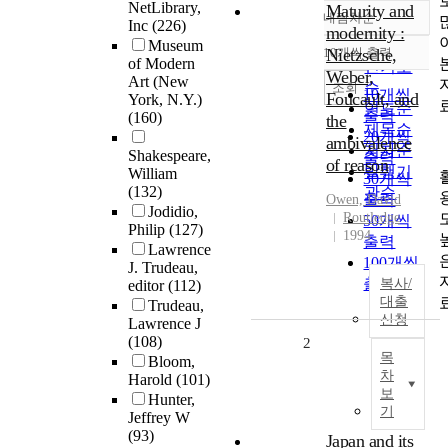
NetLibrary,
Maturity and
내림차순
정확도
Inc
(226)
modernity :
Museum
순
10개씩 출력
Nietzsche,
내림차순
of Modern
인기도
Weber,
Art (New
순
조회
10개씩
Foucault, and
York, N.Y.)
연도순
출력
(160)
the
제목순
20개씩
ambivalence
저자순
Shakespeare,
출력
of reason
발행기
William
30개씩
(132)
관순
출력
Owen, David
Jodidio,
Routledge
50개씩
Philip
(127)
1994
출력
Lawrence
100개씩
J. Trudeau,
출력
복사/
editor
(112)
대출
Trudeau,
신청
Lawrence J
(108)
2
목
Bloom,
차
Harold
(101)
보
Hunter,
기
Jeffrey W
(93)
Japan and its