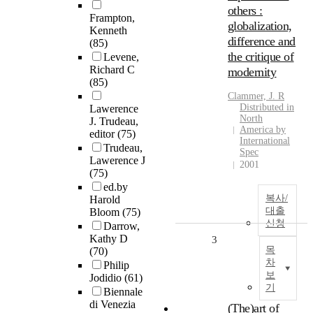
others :
Frampton,
globalization,
Kenneth
difference and
(85)
the critique of
Levene,
Richard C
modernity
(85)
Clammer, J. R
Distributed in
Lawerence
North
J. Trudeau,
America by
editor
(75)
International
Trudeau,
Spec
Lawerence J
2001
(75)
ed.by
복사/
Harold
대출
Bloom
(75)
신청
Darrow,
Kathy D
3
목
(70)
차
Philip
보
Jodidio
(61)
기
Biennale
di Venezia
(The)art of