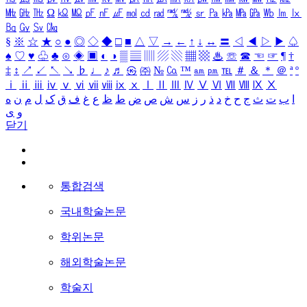
㎒
㎓
㎔
Ω
㏀
㏁
㎊
㎋
㎌
㏖
㏅
㎭
㎮
㎯
㏛
㎩
㎪
㎫
㎬
㏝
㏐
㏓
㏃
㏉
㏜
㏆
§
※
☆
★
○
●
◎
◇
◆
□
■
△
▽
→
←
↑
↓
↔
〓
◁
◀
▷
▶
♤
♠
♡
♥
♧
♣
⊙
◈
▣
◐
◑
▒
▤
▥
▨
▧
▦
▩
♨
☏
☎
☜
☞
¶
†
‡
↕
↗
↙
↖
↘
♭
♩
♪
♬
㉿
㈜
№
㏇
™
㏂
㏘
℡
＃
＆
＊
＠
ª
º
ⅰ
ⅱ
ⅲ
ⅳ
ⅴ
ⅵ
ⅶ
ⅷ
ⅸ
ⅹ
Ⅰ
Ⅱ
Ⅲ
Ⅳ
Ⅴ
Ⅵ
Ⅶ
Ⅷ
Ⅸ
Ⅹ
ا
ب
ت
ث
ج
ح
خ
د
ذ
ر
ز
س
ش
ص
ض
ط
ظ
ع
غ
ف
ق
ک
ل
م
ن
ه
و
ی
닫기
통합검색
국내학술논문
학위논문
해외학술논문
학술지