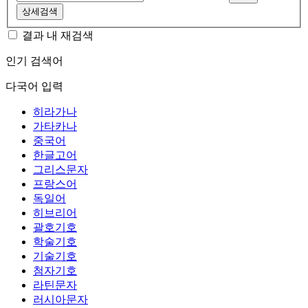
상세검색
결과 내 재검색
인기 검색어
다국어 입력
히라가나
가타카나
중국어
한글고어
그리스문자
프랑스어
독일어
히브리어
괄호기호
학술기호
기술기호
첨자기호
라틴문자
러시아문자