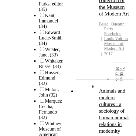
collection of
Parks, editor
the Museum
(35)
of Modern Art
Kant,
Immanuel
Bajac, Quentin
(34)
Paris
Edward
Fondation
Lucie-Smith
Louis Vuitton
(34)
Museum of
Modern Art
Witalec,
2017
Janet
(33)
Whitaker,
Russel
(33)
복사/
Husserl,
대출
Edmund
신청
(32)
6
Milton,
Animals and
John
(32)
modern
Marquez
cultures : a
Cecilia,
sociology of
Fernando
human-animal
(32)
Whitney
relations in
Museum of
modernity
American