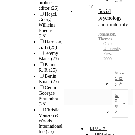
prohect
10
editor
(26)
Social
Hegel,
psychology
Georg
and modernity
Wilhelm
Friedrich
Johansson,
(25)
Thomas
Harrison,
Open
G. B
(25)
University
Jeremy
Press
Black
(25)
2000
Palmer,
R. R
(25)
복사/
Berlin,
대출
Isaiah
(25)
신청
Centre
Georges
목
Pompidou
차
(25)
보
Christie,
기
Manson &
Woods
International
내보내기
Inc
(25)
내책장담기