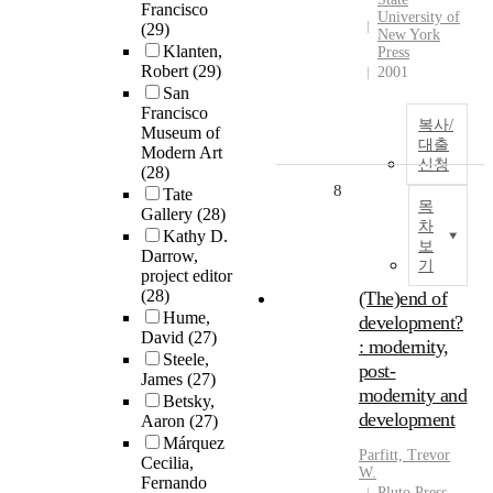
Francisco
University of
(29)
New York
Klanten,
Press
Robert
(29)
2001
San
Francisco
복사/
Museum of
대출
Modern Art
신청
(28)
8
Tate
목
Gallery
(28)
차
Kathy D.
보
Darrow,
기
project editor
(28)
(The)end of
Hume,
development?
David
(27)
: modernity,
Steele,
post-
James
(27)
modernity and
Betsky,
development
Aaron
(27)
Márquez
Parfitt, Trevor
Cecilia,
W.
Fernando
Pluto Press