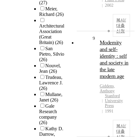
(27)
2002
Meier,
Richard
(26)
복사/
Architectural
대출
Association
신청
(Great
9
Modernity
Britain)
(26)
San
and self-
Pietro, Silvio
identity : self
(26)
and society in
Nouvel,
the late
Jean
(26)
modern age
Trudeau,
Lawrence J.
Giddens,
(26)
Anthony
Mullane,
Stanford
Janet
(26)
University
Gale
Press
Research
1991
company
(26)
복사/
Kathy D.
대출
Darrow,
신청