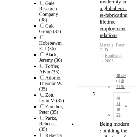
modernity in
Gale
a global era :
Research
Company
re-fabricating
(38)
lifetime
Gale
employment
Group
(37)
relations
Hobsbawm,
Matanle, Peter
E. J
(36)
C. D
Black,
Routledge
Jeremy
(36)
2003
Toffler,
Alvin
(35)
복사/
Adorno,
대출
Theodor W.
신청
(35)
5
Zott,
목
Lynn M
(35)
차
Zumthor,
보
Peter
(35)
기
Parks,
Being modern
Rebecca
(35)
: building the
Rebecca