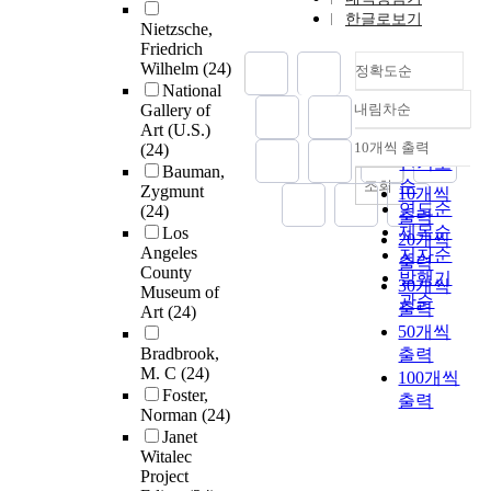
한글로보기
Nietzsche,
Friedrich
Wilhelm
(24)
정확도순
National
Gallery of
내림차순
정확도
Art (U.S.)
순
10개씩 출력
(24)
내림차순
인기도
Bauman,
순
조회
Zygmunt
10개씩
연도순
(24)
출력
제목순
Los
20개씩
Angeles
저자순
출력
County
발행기
30개씩
Museum of
관순
출력
Art
(24)
50개씩
Bradbrook,
출력
M. C
(24)
100개씩
Foster,
출력
Norman
(24)
Janet
Witalec
Project