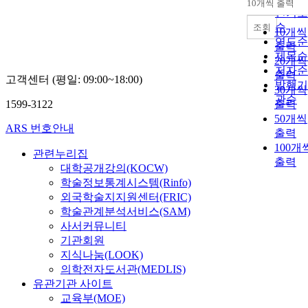
10개씩 출력
내림차
neurophysiological
인기도
measure that is robus
순
조회
10개씩
to bias and precise i
연도순
출력
the time domain. We
제목순
20개씩
utilized the P3 (or
저자순
출력
고객센터 (평일: 09:00~18:00)
P300) event-related
발행기
30개씩
potential, a
관순
1599-3122
출력
neurophysiological
50개씩
signal derived from
ARS 번호안내
출력
dry EEG data, to
100개
measure cognitive
관련누리집
load during stationa
출력
대학공개강의(KOCW)
and mobile activitie
학술정보통계시스템(Rinfo)
of daily living. The 
외국학술지지원센터(FRIC)
amplitude, which is
학술관계분석서비스(SAM)
inversely related to
사서커뮤니티
cognitive load, is we
기관회원
documented in EEG
지식나눔(LOOK)
studies. Using an
의학전자도서관(MEDLIS)
auditory oddball
유관기관 사이트
paradigm, we elicite
교육부(MOE)
P3 responses during