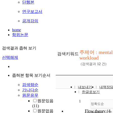
단행본
연구보고서
공개강의
home
학위논문
검색결과 좁혀 보기
주제어 : mental
검색키워드
workload
선택해제
(검색결과
12
건)
좁혀본 항목 보기순서
검색량순
내보내기
내책장
가나다순
한글로보기
원문유무
원문있음
1
정확도순
(11)
Flow theory (4-
원문없음
내림차순