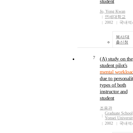
student
Jo, Yong Kwan
연세대학교
2002
국내석
복사/대
출신청
7
(A) study on the
student pilot's
mental workloa
due to personali
types of both
instructor and
student
조용관
Graduate School
Yonsei Universi
2002
국내석