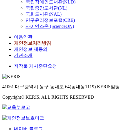
국립장애인도서관(NLD)
five-minute trials of
국립중앙도서관(NL)
sitting, standing, an
walking in individua
국회도서관(NAL)
with transtibial and
연구윤리정보포털(CRE)
transfemoral
사이언스온 (ScienceON)
amputation, as well 
이용약관
those with intact
limbs. In the first
개인정보처리방침
study, we
개인정보 재동의
characterized the P3
기관소개
potential in intact
저작물 게시중단요청
limb subjects and
examined the impac
of head motion usin
accelerometer data. 
41061 대구광역시 동구 동내로 64(동내동1119) KERIS빌딩
the second study, we
compared the P3
Copyright© KERIS. ALL RIGHTS RESERVED
values between
participants with
transtibial and
transfemoral levels o
amputation. Our
네이버 블로그
results suggest that 