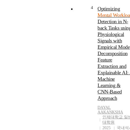
4
Optimizing
Mental Workloa
Detection in N-
back Tasks usin
Physiological
Signals with
Empirical Mode
Decomposition
Feature
Extraction and
Explainable AI:
Machine
Learning &
CNN-Based
Approach
DAYAL
AAKANKSHA
인제대학교 일
대학원
2025
국내석