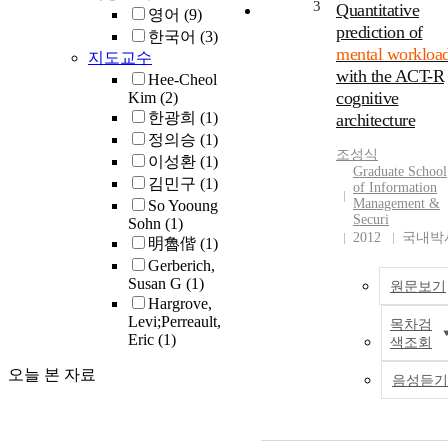
3
Quantitative
영어
(9)
prediction of
한국어
(3)
mental workloa
지도교수
with the ACT-R
Hee-Cheol
cognitive
Kim
(2)
한광희
(1)
architecture
정의승
(1)
조성식
이성환
(1)
Graduate School
김민구
(1)
of Information
Management &
So Yooung
Securi
Sohn
(1)
2012
국내박
明魯偕
(1)
Gerberich,
Susan G
(1)
원문보기
Hargrove,
Levi;Perreault,
목차검
Eric
(1)
색조회
오늘 본 자료
음성듣기