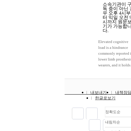
소속기관이 
독 중이 아닌 
우 오후 4시부
터 익일 오전 
시까지 원문
기가 가능합
다.
Elevated cognitive
load is a hindrance
commonly reported 
lower limb prosthesi
wearers, and it holds
potential as a vital
clinical measure for
assessing prosthesis
effectiveness. While
내보내기
내책장
previous works have
한글로보기
focused on self-repor
and dual task metric
such as reaction tim
정확도순
for evaluating
내림차순
cognitive load, we
정확도
lack a comprehensiv
순