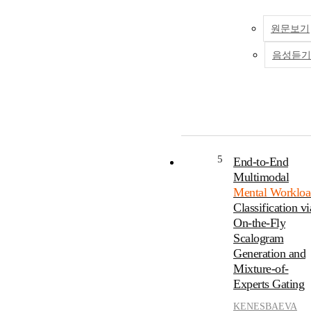
원문보기
음성듣기
5
End-to-End
Multimodal
Mental Workloa
Classification vi
On-the-Fly
Scalogram
Generation and
Mixture-of-
Experts Gating
KENESBAEVA