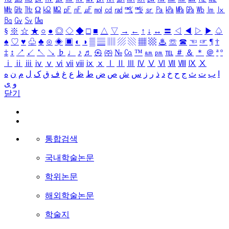
㎒
㎓
㎔
Ω
㏀
㏁
㎊
㎋
㎌
㏖
㏅
㎭
㎮
㎯
㏛
㎩
㎪
㎫
㎬
㏝
㏐
㏓
㏃
㏉
㏜
㏆
§
※
☆
★
○
●
◎
◇
◆
□
■
△
▽
→
←
↑
↓
↔
〓
◁
◀
▷
▶
♤
♠
♡
♥
♧
♣
⊙
◈
▣
◐
◑
▒
▤
▥
▨
▧
▦
▩
♨
☏
☎
☜
☞
¶
†
‡
↕
↗
↙
↖
↘
♭
♩
♪
♬
㉿
㈜
№
㏇
™
㏂
㏘
℡
＃
＆
＊
＠
ª
º
ⅰ
ⅱ
ⅲ
ⅳ
ⅴ
ⅵ
ⅶ
ⅷ
ⅸ
ⅹ
Ⅰ
Ⅱ
Ⅲ
Ⅳ
Ⅴ
Ⅵ
Ⅶ
Ⅷ
Ⅸ
Ⅹ
ا
ب
ت
ث
ج
ح
خ
د
ذ
ر
ز
س
ش
ص
ض
ط
ظ
ع
غ
ف
ق
ک
ل
م
ن
ه
و
ی
닫기
통합검색
국내학술논문
학위논문
해외학술논문
학술지