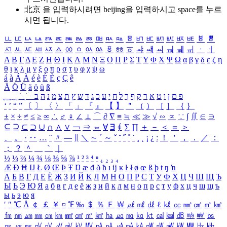
北京 을 입력하시려면
beijing
을 입력하시고 space를 누르
시면 됩니다.
ㅥ
ㅦ
ㅧ
ㅨ
ㅩ
ㅪ
ㅫ
ㅬ
ㅭ
ㅮ
ㅯ
ㅰ
ㅱ
ㅲ
ㅳ
ㅴ
ㅵ
ㅶ
ㅷ
ㅸ
ㅹ
ㅺ
ㅻ
ㅼ
ㅽ
ㅾ
ㅿ
ㆀ
ㆁ
ㆂ
ㆃ
ㆄ
ㆅ
ㆆ
ㆇ
ㆈ
ㆉ
ㆊ
ㆋ
ㆌ
ㆍ
ㆎ
Α
Β
Γ
Δ
Ε
Ζ
Η
Θ
Ι
Κ
Λ
Μ
Ν
Ξ
Ο
Π
Ρ
Σ
Τ
Υ
Φ
Χ
Ψ
Ω
α
β
γ
δ
ε
ζ
η
θ
ι
κ
λ
μ
ν
ξ
ο
π
ρ
σ
τ
υ
φ
χ
ψ
ω
á
à
Á
À
é
è
É
È
ç
Ç
ê
Ä
Ö
Ü
ä
ö
ü
ß
ְ
ֳ
ֲ
ֱ
ָ
ַ
ֵ
ֶ
ִ
ֹ
ּ
ֻ
ׂ
ׁ
ּ
ב
ה
נ
מ
צ
ת
ץ
ש
ד
ג
כ
ע
י
ח
ל
ך
ף
ק
ר
א
ט
ו
ן
ם
פ
‘
’
“
”
〔
〕
〈
〉
「
」
『
』
【
】
＂
（
）
［
］
｛
｝
±
×
÷
≠
≤
≥
∞
∴
♂
♀
∠
⊥
⌒
∂
∇
≡
≒
≪
≫
√
∽
∝
∵
∫
∬
∈
∋
⊆
⊇
⊂
⊃
∪
∩
∧
∨
￢
⇒
⇔
∀
∃
∮
∑
∏
＋
－
＜
＝
＞
、
。
·
‥
…
¨
〃
―
∥
＼
∼
´
～
ˇ
˘
˝
˚
˙
¸
˛
¡
¿
ː
！
＇
，
．
／
：
；
？
＾
＿
｀
｜
½
⅓
⅔
¼
¾
⅛
⅜
⅝
⅞
¹
²
³
⁴
ⁿ
₁
₂
₃
₄
Æ
Ð
Ħ
Ĳ
Ł
Ø
Œ
Þ
Ŧ
Ŋ
æ
đ
ð
ħ
ı
ĳ
ĸ
ŀ
ł
ø
œ
ß
þ
ŧ
ŋ
ŉ
А
Б
В
Г
Д
Е
Ё
Ж
З
И
Й
К
Л
М
Н
О
П
Р
С
Т
У
Ф
Х
Ц
Ч
Ш
Щ
Ъ
Ы
Ь
Э
Ю
Я
а
б
в
г
д
е
ё
ж
з
и
й
к
л
м
н
о
п
р
с
т
у
ф
х
ц
ч
ш
щ
ъ
ы
ь
э
ю
я
′
″
℃
Å
￠
￡
￥
¤
℉
‰
＄
％
Ｆ
￦
㎕
㎖
㎗
ℓ
㎘
㏄
㎣
㎤
㎥
㎦
㎙
㎚
㎛
㎜
㎝
㎞
㎟
㎠
㎡
㎢
㏊
㎍
㎎
㎏
㏏
㎈
㎉
㏈
㎧
㎨
㎰
㎱
㎲
㎳
㎴
㎵
㎶
㎷
㎸
㎹
㎀
㎁
㎂
㎃
㎄
㎺
㎻
㎽
㎾
㎿
㎐
㎑