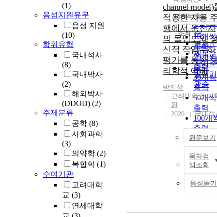
정확도
(1)
channel model
순
음성지원유무
적용한 자율 
10개씩 출력
내림차
인기도
음성 지원
행에서 운전자
순
조회
(10)
10개씩
의 몰입도와 
연도순
학위유형
출력
신적 작업부하
제목순
국내석사
20개씩
평가를 통한 
저자순
(8)
출력
리학적 이해
발행기
국내박사
30개씩
(2)
관순
출력
박진상
해외박사
고려대학교 대
50개씩
(DDOD)
(2)
원
출력
주제분류
2020
국내석
100개
공학
(8)
출력
사회과학
원문보기
(3)
의약학
(2)
목차검
복합학
(1)
색조회
수여기관
음성듣기
고려대학
교
(3)
연세대학
교
(3)