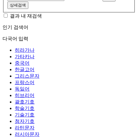
상세검색
결과 내 재검색
인기 검색어
다국어 입력
히라가나
가타카나
중국어
한글고어
그리스문자
프랑스어
독일어
히브리어
괄호기호
학술기호
기술기호
첨자기호
라틴문자
러시아문자