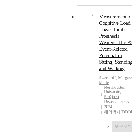
10
Measurement of
Cognitive Load 
Lower Limb
Prosthesis
Wearers: The P
Event-Related
Potential in
Sitting, Standing
and Walking
Swerdloff, Margare
Marie
Northwestern
University
ProQuest
Dissertations & 
2024
해외박사(DDO
원문보기