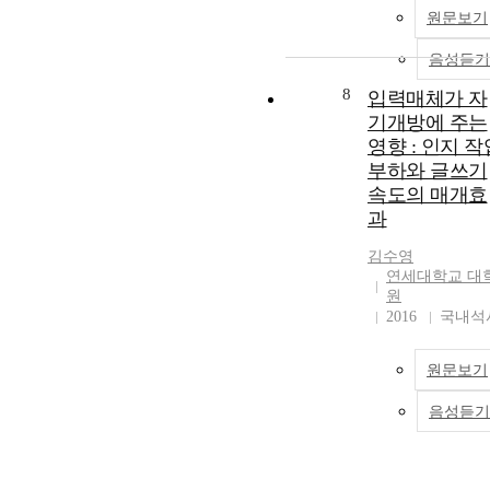
원문보기
음성듣기
8
입력매체가 자
기개방에 주는
영향 : 인지 작
부하와 글쓰기
속도의 매개효
과
김수영
연세대학교 대
원
2016
국내석
원문보기
음성듣기