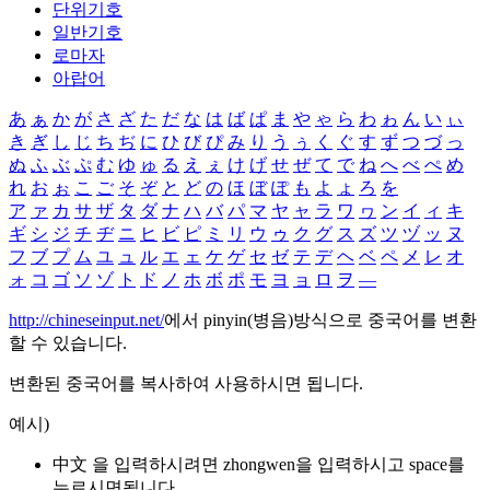
단위기호
일반기호
로마자
아랍어
あ
ぁ
か
が
さ
ざ
た
だ
な
は
ば
ぱ
ま
や
ゃ
ら
わ
ゎ
ん
い
ぃ
き
ぎ
し
じ
ち
ぢ
に
ひ
び
ぴ
み
り
う
ぅ
く
ぐ
す
ず
つ
づ
っ
ぬ
ふ
ぶ
ぷ
む
ゆ
ゅ
る
え
ぇ
け
げ
せ
ぜ
て
で
ね
へ
べ
ぺ
め
れ
お
ぉ
こ
ご
そ
ぞ
と
ど
の
ほ
ぼ
ぽ
も
よ
ょ
ろ
を
ア
ァ
カ
サ
ザ
タ
ダ
ナ
ハ
バ
パ
マ
ヤ
ャ
ラ
ワ
ヮ
ン
イ
ィ
キ
ギ
シ
ジ
チ
ヂ
ニ
ヒ
ビ
ピ
ミ
リ
ウ
ゥ
ク
グ
ス
ズ
ツ
ヅ
ッ
ヌ
フ
ブ
プ
ム
ユ
ュ
ル
エ
ェ
ケ
ゲ
セ
ゼ
テ
デ
ヘ
ベ
ペ
メ
レ
オ
ォ
コ
ゴ
ソ
ゾ
ト
ド
ノ
ホ
ボ
ポ
モ
ヨ
ョ
ロ
ヲ
―
http://chineseinput.net/
에서 pinyin(병음)방식으로 중국어를 변환
할 수 있습니다.
변환된 중국어를 복사하여 사용하시면 됩니다.
예시)
中文 을 입력하시려면
zhongwen
을 입력하시고 space를
누르시면됩니다.