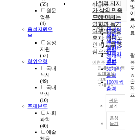
로
사회적 지지
(55)
내림차순
많
정확도
가 삶의 만족
원문
이
순
도에 미치는
10개씩 출력
없음
내림차순
본
인기도
(4)
영향과 독거
자
순
조회
음성지원유
10개씩
여부의 조절
료
연도순
무
출력
효과: 남녀노
제목순
음성
20개씩
인 비교를 중
저자순
지원
출력
심으로
발행기
활
(52)
30개씩
관순
학위유형
용
출력
이현주
도
국내
연세대학교 행
50개씩
정대학원
높
석사
출력
2020
(49)
은
100개씩
국내석사
국내
자
출력
박사
료
(10)
원문
주제분류
보기
사회
본
음성
과학
연
듣기
(40)
구
예술
는
체육
남