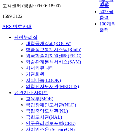
인
t
관순
i
t
d
가
h
e
출력
고객센터 (평일: 09:00~18:00)
i
대
을
o
d
e
g
적
i
i
50개씩
a
상
구
e
p
d
r
1599-3122
인
g
g
l
공
출력
분
x
e
f
e
연
h
h
p
공
100개씩
할
a
ARS 번호안내
n
r
a
구
l
b
a
기
필
출력
m
e
o
t
가
e
o
r
관
요
i
관련누리집
t
m
l
필
v
r
t
총
가
n
대학공개강의(KOCW)
r
a
y
요
e
h
i
1
있
e
학술정보통계시스템(Rinfo)
a
d
t
하
l
o
c
5
다
t
외국학술지지원센터(FRIC)
t
v
o
다
o
o
i
3
.
h
학술관계분석서비스(SAM)
i
a
t
.
f
d
p
개
e
o
n
사서커뮤니티
h
따
c
s
a
기
이
m
n
c
기관회원
e
라
o
a
n
관
를
e
i
e
h
지식나눔(LOOK)
서
m
t
t
중
위
d
n
m
o
의학전자도서관(MEDLIS)
이
m
i
s
1
해
i
t
e
u
연
유관기관 사이트
u
s
o
5
본
a
o
n
s
구
교육부(MOE)
n
f
f
2
연
t
a
t
i
의
i
a
국립장애인도서관(NLD)
t
개
구
i
l
s
n
목
t
c
국립중앙도서관(NL)
h
기
는
n
l
i
g
적
y
t
i
관
국회도서관(NAL)
국
g
w
n
s
은
i
i
s
이
연구윤리정보포털(CRE)
민
e
a
i
t
거
n
o
s
지
노
사이언스온 (ScienceON)
f