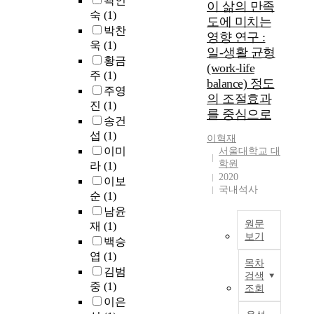
곽인
t
a
t
미
이 삶의 만족
t
r
u
연
숙
(1)
s
n
h
치
도에 미치는
e
o
s
관
f
d
박찬
e
는
영향 연구 :
r
w
i
에
a
t
m
욱
(1)
지
일-생활 균형
n
i
n
대
c
o
o
살
황금
(work-life
e
n
g
한
i
a
d
펴
주
(1)
t
g
balance) 정도
,
결
l
n
e
볼
주영
,
i
a
의 조절효과
론
i
a
r
필
진
(1)
E
n
n
이
를 중심으로
t
l
a
요
송건
-
f
d
일
i
y
t
가
섭
(1)
c
o
t
이혁재
치
e
z
e
있
이미
o
r
서울대학교 대
h
되
s
e
d
다
학원
m
m
라
(1)
e
게
i
m
m
.
2020
m
a
q
이보
나
n
e
e
나
국내석사
e
t
u
순
(1)
타
J
d
d
아
r
i
a
나
남윤
e
i
i
가
c
o
n
지
원문
o
a
재
(1)
a
노
e
n
t
보기
않
n
t
t
백승
인
l
c
i
는
j
i
i
2
엽
(1)
은
i
o
목차
t
다
u
n
n
0
성
김범
검색
v
m
a
.
,
g
g
0
별
중
(1)
조회
e
m
t
즉
J
e
e
5
에
이은
s
u
i
,
e
f
f
년
따