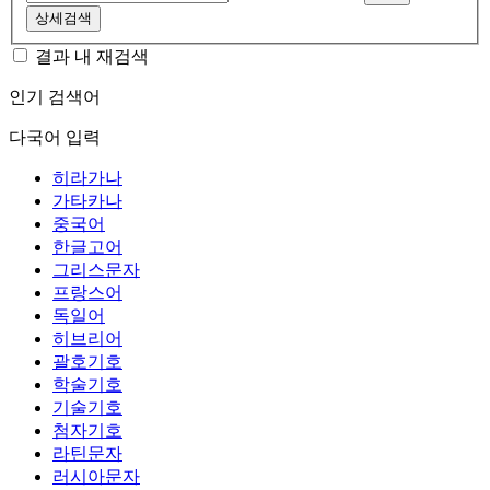
상세검색
결과 내 재검색
인기 검색어
다국어 입력
히라가나
가타카나
중국어
한글고어
그리스문자
프랑스어
독일어
히브리어
괄호기호
학술기호
기술기호
첨자기호
라틴문자
러시아문자