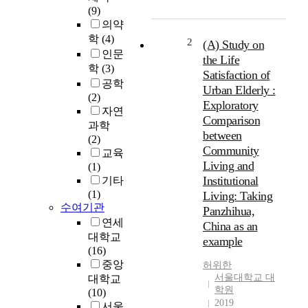
(9)
녀
의약
노
학
(4)
인
2
(A) Study on
의
인문
the Life
집
학
(3)
Satisfaction of
단
공학
Urban Elderly :
을
(2)
Exploratory
구
자연
Comparison
분
과학
between
하
(2)
Community
여
교육
사
Living and
(1)
회
Institutional
기타
적
(1)
Living: Taking
지
수여기관
Panzhihua,
지
연세
China as an
가
대학교
example
삶
(16)
의
중앙
허위한
만
서울대학교 대
대학교
족
학원
(10)
도
2019
서울