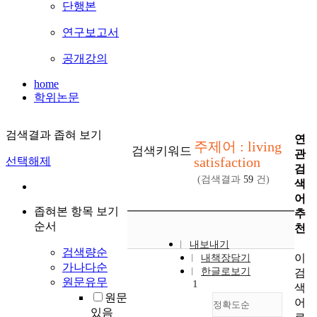
단행본
연구보고서
공개강의
home
학위논문
검색결과 좁혀 보기
연
주제어 : living
검색키워드
관
satisfaction
선택해제
검
(검색결과
59
건)
색
어
좁혀본 항목 보기
추
순서
천
내보내기
검색량순
이
내책장담기
가나다순
한글로보기
검
원문유무
1
색
원문
어
정확도순
있음