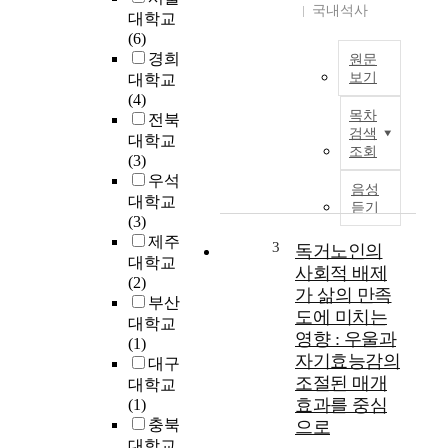
에
국내석사
대학교
미
(6)
치
경희
원문
는
보기
대학교
영
(4)
가
향
목차
전북
족
과
검색
대학교
내
독
조회
(3)
의
거
우석
노
여
음성
대학교
후
듣기
부
(3)
자
의
제주
원
3
독거노인의
조
대학교
에
절
사회적 배제
(2)
대
효
가 삶의 만족
부산
한
과
도에 미치는
대학교
공
를
영향 : 우울과
(1)
급
알
자기효능감의
대구
부
아
조절된 매개
족
대학교
보
효과를 중심
과
(1)
았
노
충북
으로
다
인
대학교