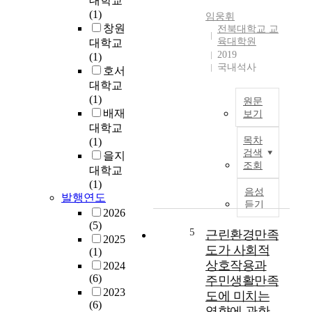
대학교
문
i
정
(1)
임웅휘
제
s
적
창원
전북대학교 교
로
s
인
육대학원
대학교
만
t
영
2019
(1)
들
u
향
국내석사
호서
고
d
을
대학교
있
y
미
(1)
원문
다
w
치
배재
보기
.
a
는
대학교
이
T
s
요
목차
(1)
를
h
t
인
검색
을지
완
e
o
으
조회
대학교
화
p
e
로
(1)
하
u
x
확
음성
발행연도
기
r
a
인
듣기
2026
위
p
m
되
(5)
해
o
i
5
고
근린환경만족
2025
중
s
n
있
도가 사회적
(1)
국
e
e
으
상호작용과
2024
정
o
t
며
(6)
주민생활만족
부
f
h
,
2023
도에 미치는
는
t
e
사
(6)
영향에 관한
관