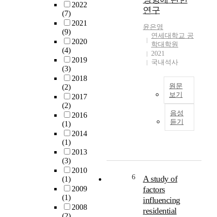
h
e
회
2022
연구
련
i
f
적
(7)
정
s
f
지
2021
윤은영
책
s
e
(9)
지
연세대학교 공
을
t
c
2020
의
학대학원
내
u
(4)
t
구
2021
놓
d
2019
o
조
국내석사
았
(3)
y
f
적
고
2018
i
s
인
원문
(2)
이
s
o
측
보기
2017
를
t
c
면
(2)
바
o
T
i
보
음성
2016
탕
i
h
a
다
듣기
(1)
으
d
i
l
주
2014
로
e
s
e
관
(1)
다
n
s
x
적
2013
양
t
t
c
으
(3)
한
i
u
l
로
2010
거
f
d
u
6
인
A study of
(1)
주
y
y
s
지
2009
factors
형
t
i
i
한
(1)
influencing
태
h
s
o
기
2008
residential
가
e
t
n
(2)
능