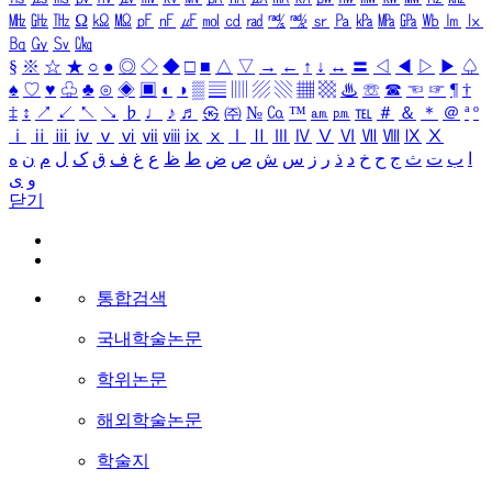
㎒
㎓
㎔
Ω
㏀
㏁
㎊
㎋
㎌
㏖
㏅
㎭
㎮
㎯
㏛
㎩
㎪
㎫
㎬
㏝
㏐
㏓
㏃
㏉
㏜
㏆
§
※
☆
★
○
●
◎
◇
◆
□
■
△
▽
→
←
↑
↓
↔
〓
◁
◀
▷
▶
♤
♠
♡
♥
♧
♣
⊙
◈
▣
◐
◑
▒
▤
▥
▨
▧
▦
▩
♨
☏
☎
☜
☞
¶
†
‡
↕
↗
↙
↖
↘
♭
♩
♪
♬
㉿
㈜
№
㏇
™
㏂
㏘
℡
＃
＆
＊
＠
ª
º
ⅰ
ⅱ
ⅲ
ⅳ
ⅴ
ⅵ
ⅶ
ⅷ
ⅸ
ⅹ
Ⅰ
Ⅱ
Ⅲ
Ⅳ
Ⅴ
Ⅵ
Ⅶ
Ⅷ
Ⅸ
Ⅹ
ا
ب
ت
ث
ج
ح
خ
د
ذ
ر
ز
س
ش
ص
ض
ط
ظ
ع
غ
ف
ق
ک
ل
م
ن
ه
و
ی
닫기
통합검색
국내학술논문
학위논문
해외학술논문
학술지