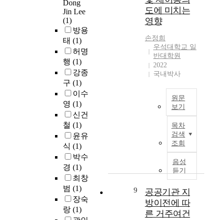
r
Dong
t
행
s
d
g
지
도에 미치는
Jin Lee
a
o
연
o
e
e
지
(1)
영향
p
p
구
f
n
f
와
방용
i
r
들
p
t
f
상
손정희
태
(1)
d
o
은
a
l
e
호
우석대학교 일
d
허명
v
다
i
i
c
작
반대학원
e
행
(1)
i
른
d
v
t
2022
용
v
d
강종
신
-
i
국내박사
o
을
e
e
체
구
(1)
f
n
f
통
l
p
건
o
g
이수
d
해
원문
o
u
강
r
s
영
(1)
e
어
보기
p
b
상
-
a
p
신건
떻
m
T
l
태
l
t
r
게
철
(1)
목차
e
h
i
의
i
i
e
삶
검색
윤유
n
e
c
차
v
s
s
조회
의
식
(1)
t
r
r
이
i
f
s
만
박수
o
a
e
와
n
a
음성
i
족
경
(1)
f
p
n
거
듣기
g
c
o
도
최창
t
i
t
주
s
t
n
에
범
(1)
h
d
a
9
형
공공기관 지
p
i
a
영
e
l
장숙
l
태
o
o
방이전에 따
n
향
I
y
h
랑
(1)
간
r
n
d
른 거주여건
을
n
g
o
의