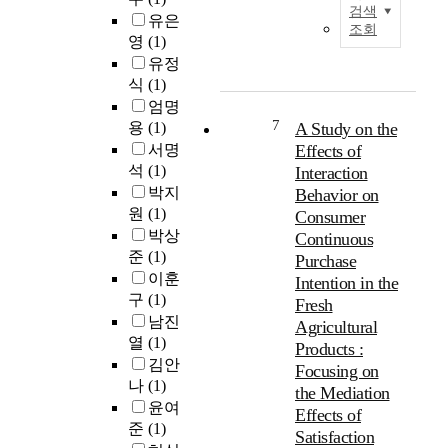
v
주
h
b
g
고
검색
유은
e
와
m
o
o
되
조회
영
(1)
r
시
e
r
l
고
t
유정
설
n
h
d
있
h
거
식
(1)
t
o
e
다
e
주
a
o
엄명
r
.
y
이
7
n
d
용
(1)
A Study on the
a
또
e
다
d
s
d
서명
Effects of
한
a
.
r
a
u
노
석
(1)
Interaction
r
노
e
t
l
인
박지
Behavior on
s
인
t
i
t
의
원
(1)
Consumer
,
들
e
s
s
가
박상
Continuous
t
의
n
f
l
장
준
(1)
Purchase
h
건
t
a
i
크
이훈
Intention in the
e
강
i
c
v
고
구
(1)
K
Fresh
상
o
t
i
중
남진
o
태
Agricultural
n
i
n
요
r
열
(1)
와
t
o
Products :
g
한
e
삶
김안
h
n
a
Focusing on
사
a
의
나
(1)
r
o
l
회
the Mediation
n
만
o
n
윤여
o
적
Effects of
g
족
u
s
n
준
(1)
지
Satisfaction
o
도
g
o
e