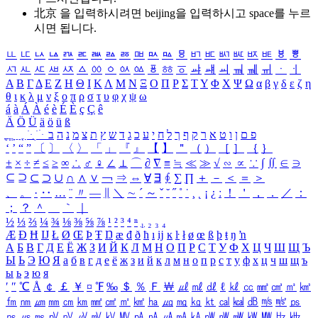
北京 을 입력하시려면
beijing
을 입력하시고 space를 누르
시면 됩니다.
ㅥ
ㅦ
ㅧ
ㅨ
ㅩ
ㅪ
ㅫ
ㅬ
ㅭ
ㅮ
ㅯ
ㅰ
ㅱ
ㅲ
ㅳ
ㅴ
ㅵ
ㅶ
ㅷ
ㅸ
ㅹ
ㅺ
ㅻ
ㅼ
ㅽ
ㅾ
ㅿ
ㆀ
ㆁ
ㆂ
ㆃ
ㆄ
ㆅ
ㆆ
ㆇ
ㆈ
ㆉ
ㆊ
ㆋ
ㆌ
ㆍ
ㆎ
Α
Β
Γ
Δ
Ε
Ζ
Η
Θ
Ι
Κ
Λ
Μ
Ν
Ξ
Ο
Π
Ρ
Σ
Τ
Υ
Φ
Χ
Ψ
Ω
α
β
γ
δ
ε
ζ
η
θ
ι
κ
λ
μ
ν
ξ
ο
π
ρ
σ
τ
υ
φ
χ
ψ
ω
á
à
Á
À
é
è
É
È
ç
Ç
ê
Ä
Ö
Ü
ä
ö
ü
ß
ְ
ֳ
ֲ
ֱ
ָ
ַ
ֵ
ֶ
ִ
ֹ
ּ
ֻ
ׂ
ׁ
ּ
ב
ה
נ
מ
צ
ת
ץ
ש
ד
ג
כ
ע
י
ח
ל
ך
ף
ק
ר
א
ט
ו
ן
ם
פ
‘
’
“
”
〔
〕
〈
〉
「
」
『
』
【
】
＂
（
）
［
］
｛
｝
±
×
÷
≠
≤
≥
∞
∴
♂
♀
∠
⊥
⌒
∂
∇
≡
≒
≪
≫
√
∽
∝
∵
∫
∬
∈
∋
⊆
⊇
⊂
⊃
∪
∩
∧
∨
￢
⇒
⇔
∀
∃
∮
∑
∏
＋
－
＜
＝
＞
、
。
·
‥
…
¨
〃
―
∥
＼
∼
´
～
ˇ
˘
˝
˚
˙
¸
˛
¡
¿
ː
！
＇
，
．
／
：
；
？
＾
＿
｀
｜
½
⅓
⅔
¼
¾
⅛
⅜
⅝
⅞
¹
²
³
⁴
ⁿ
₁
₂
₃
₄
Æ
Ð
Ħ
Ĳ
Ł
Ø
Œ
Þ
Ŧ
Ŋ
æ
đ
ð
ħ
ı
ĳ
ĸ
ŀ
ł
ø
œ
ß
þ
ŧ
ŋ
ŉ
А
Б
В
Г
Д
Е
Ё
Ж
З
И
Й
К
Л
М
Н
О
П
Р
С
Т
У
Ф
Х
Ц
Ч
Ш
Щ
Ъ
Ы
Ь
Э
Ю
Я
а
б
в
г
д
е
ё
ж
з
и
й
к
л
м
н
о
п
р
с
т
у
ф
х
ц
ч
ш
щ
ъ
ы
ь
э
ю
я
′
″
℃
Å
￠
￡
￥
¤
℉
‰
＄
％
Ｆ
￦
㎕
㎖
㎗
ℓ
㎘
㏄
㎣
㎤
㎥
㎦
㎙
㎚
㎛
㎜
㎝
㎞
㎟
㎠
㎡
㎢
㏊
㎍
㎎
㎏
㏏
㎈
㎉
㏈
㎧
㎨
㎰
㎱
㎲
㎳
㎴
㎵
㎶
㎷
㎸
㎹
㎀
㎁
㎂
㎃
㎄
㎺
㎻
㎽
㎾
㎿
㎐
㎑