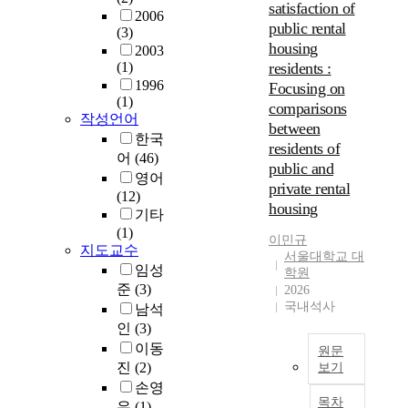
satisfaction of
병
i
o
o
2006
적
public rental
존
m
a
(3)
n
인
housing
하
p
n
2003
l
측
는
(1)
residents :
a
a
i
면
양
1996
c
l
Focusing on
f
이
(1)
상
t
y
e
comparisons
삶
작성언어
이
o
z
s
의
between
나
한국
f
e
a
만
residents of
타
어
(46)
c
e
t
족
public and
났
o
f
영어
i
도
private rental
다
m
f
(12)
s
에
housing
.
m
e
기타
f
더
그
u
c
(1)
a
큰
이민규
중
n
t
지도교수
c
설
서울대학교 대
주
i
s
t
임성
명
학원
류
t
o
i
준
(3)
력
2026
형
y
f
o
국내석사
을
남석
태
a
n
n
가
인
(3)
는
t
e
a
진
이동
원문
지
t
i
m
다
진
(2)
보기
역
a
g
o
고
손영
O
거
c
h
n
보
목차
우
(1)