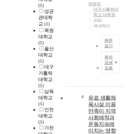
.
박병영
수
(1)
선
대구가톨릭대
요
성균
행
학교 대학원
의
관대학
연
2026
증
교
(1)
구
국내박사
가
목원
에
가
서
대학교
중
원문
사
(1)
보기
국
회
울산
의
T
적
대학교
목차
노
h
지
(1)
검색
령
e
지
대구
조회
화
p
는
가톨릭
문
u
노
대학교
제
r
인
(1)
를
p
의
삼육
점
o
삶
4
유료 생활체
대학교
차
s
의
(1)
육시설 이용
심
e
만
인천
만족이 지역
각
o
족
대학교
사회애착과
한
f
도
(1)
운동지속에
사
t
에
가천
미치는 영향
회
h
긍