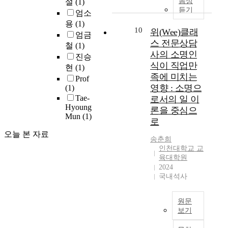
음성
설
(1)
t
n
v
전
o
f
f
6
라
듣기
엄소
r
i
e
반
n
e
e
월
축
용
(1)
e
c
e
적
b
c
c
‘
적
10
위(Wee)클래
a
a
엄금
x
으
u
t
t
공
되
스 전문상담
m
t
철
(1)
p
로
k
s
o
공
어
사의 소명인
i
i
a
진승
다
P
o
f
기
온
식이 직업만
n
o
n
른
현
(1)
r
f
s
관
경
g
n
족에 미치는
s
수
o
s
Prof
e
지
험
a
f
i
영향 : 소명으
준
(1)
v
o
l
방
및
s
i
o
의
Tae-
로서의 일 이
i
c
f
이
가
a
e
n
Hyoung
신
n
i
론을 중심으
-
전
치
n
l
Mun
(1)
o
체
c
a
e
계
로
관
e
d
f
건
e
l
f
획
의
오늘 본 자료
w
h
p
강
,
i
송춘희
f
’
상
b
a
u
과
인천대학교 교
a
n
i
이
이
u
s
b
육대학원
거
n
t
c
수
함
s
r
2024
l
주
d
e
a
립
으
국내석사
i
e
i
형
t
r
c
되
로
n
v
c
태
o
a
y
어
심
e
i
r
를
u
c
i
공
원문
리
s
t
e
선
s
t
보기
n
공
사
s
a
n
택
e
i
t
기
회
T
m
l