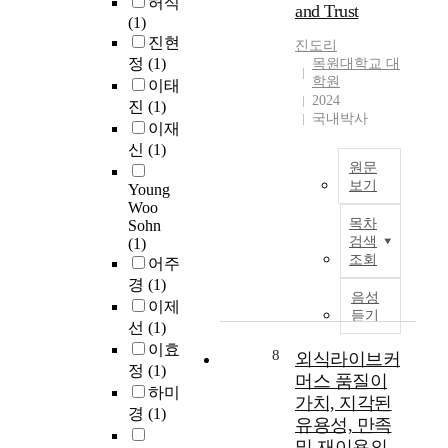
지
허식
and Trust
v
는
h
c
a
체
(1)
e
각
t
i
n
계
진현
진도리
r
기
h
a
d
가
정
(1)
목원대학교 대
n
다
e
l
t
가
학원
이태
m
른
s
i
o
2024
족
진
(1)
e
거
a
n
국내박사
v
임
이재
n
주
t
t
e
을
신
(1)
t
형
i
e
r
감
원문
h
태
s
r
i
안
보기
Young
a
에
f
a
f
할
Woo
A
s
서
a
c
y
때
목차
Sohn
l
b
다
c
t
t
노
검색
(1)
o
e
르
t
i
h
조회
인
어주
n
e
다
i
o
e
의
경
(1)
g
n
.
o
n
음성
m
독
이제
w
w
하
듣기
n
a
e
거
선
(1)
i
o
지
o
n
d
상
이효
t
r
8
만
외식라이브커
f
d
i
태
정
(1)
h
k
현
u
r
머스 품질이
a
가
t
하미
i
재
s
e
t
가치, 지각된
사
h
경
(1)
n
의
e
s
i
회
유용성, 만족
e
g
선
r
i
n
적
및 재이용의