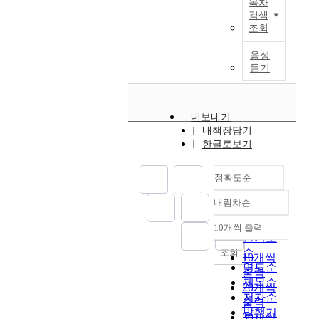
t
하
목차
t
o
h
관
적
h
o
i
a
검색
는
h
n
i
의
특
e
d
z
조회
l
사
e
o
s
지
성
p
e
e
h
이
r
n
r
방
및
u
음성
l
d
o
의
e
t
e
이
삶
r
듣기
r
e
u
관
s
h
l
전
의
p
a
-
s
계
u
e
a
이
질
o
p
c
i
에
l
r
t
추
등
s
i
o
n
대
내보내기
t
e
i
진
다
e
d
m
g
한
내책장담기
s
l
o
된
른
o
e
m
h
한글로보기
일
t
a
n
이
특
f
x
e
a
치
o
t
s
후
성
t
p
r
s
된
m
i
h
2
을
정확도순
h
a
c
c
결
a
o
i
0
나
i
n
e
o
론
내림차순
i
n
p
1
타
정확도
s
s
c
n
은
n
b
.
9
내
s
순
i
o
10개씩 출력
t
아
t
e
내림차순
T
년
고
t
인기도
o
n
r
직
a
t
h
2
있
u
순
조회
n
t
10개씩
i
은
i
w
e
월
어
d
연도순
,
r
b
출력
없
n
e
i
현
남
y
제목순
r
i
u
20개씩
으
t
e
n
재
녀
i
저자순
a
b
t
니
출력
h
n
i
이
노
s
발행기
p
u
e
추
30개씩
e
n
t
전