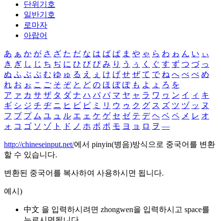
단위기호
일반기호
로마자
아랍어
あ
ぁ
か
が
さ
ざ
た
だ
な
は
ば
ぱ
ま
や
ゃ
ら
わ
ゎ
ん
い
ぃ
き
ぎ
し
じ
ち
ぢ
に
ひ
び
ぴ
み
り
う
ぅ
く
ぐ
す
ず
つ
づ
っ
ぬ
ふ
ぶ
ぷ
む
ゆ
ゅ
る
え
ぇ
け
げ
せ
ぜ
て
で
ね
へ
べ
ぺ
め
れ
お
ぉ
こ
ご
そ
ぞ
と
ど
の
ほ
ぼ
ぽ
も
よ
ょ
ろ
を
ア
ァ
カ
サ
ザ
タ
ダ
ナ
ハ
バ
パ
マ
ヤ
ャ
ラ
ワ
ヮ
ン
イ
ィ
キ
ギ
シ
ジ
チ
ヂ
ニ
ヒ
ビ
ピ
ミ
リ
ウ
ゥ
ク
グ
ス
ズ
ツ
ヅ
ッ
ヌ
フ
ブ
プ
ム
ユ
ュ
ル
エ
ェ
ケ
ゲ
セ
ゼ
テ
デ
ヘ
ベ
ペ
メ
レ
オ
ォ
コ
ゴ
ソ
ゾ
ト
ド
ノ
ホ
ボ
ポ
モ
ヨ
ョ
ロ
ヲ
―
http://chineseinput.net/
에서 pinyin(병음)방식으로 중국어를 변환
할 수 있습니다.
변환된 중국어를 복사하여 사용하시면 됩니다.
예시)
中文 을 입력하시려면
zhongwen
을 입력하시고 space를
누르시면됩니다.