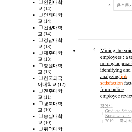
인천대학
음성듣
교
(14)
인제대학
교
(14)
건양대학
교
(14)
경남대학
교
(13)
4
Mining the voic
제주대학
employees : a t
교
(13)
mining approac
창원대학
identifying and
교
(13)
analyzing
job
한국외국
satisfaction
fact
어대학교
(12)
from online
전주대학
employee revie
교
(11)
경북대학
정연재
교
(10)
Graduate Schoo
Korea Universit
숭실대학
2019
국내석
교
(10)
위덕대학