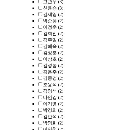
고관우
(3)
신윤승
(3)
김세영
(2)
박순용
(2)
이정훈
(2)
김희진
(2)
김주일
(2)
김혜숙
(2)
김정훈
(2)
이상호
(2)
김성봉
(2)
김은주
(2)
김중경
(2)
조용석
(2)
김영석
(2)
나인강
(2)
이기영
(2)
박경희
(2)
김판석
(2)
박명희
(2)
이영철
(2)