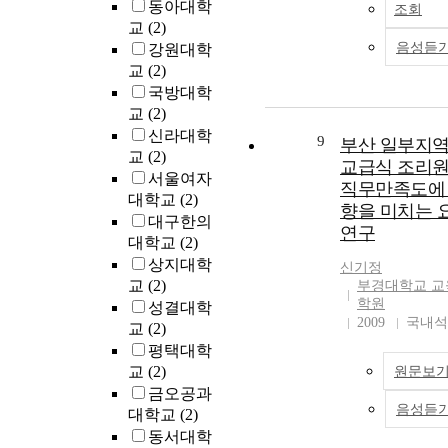
동아대학
조회
교
(2)
음성듣
강원대학
교
(2)
국방대학
교
(2)
신라대학
9
부산 일부지역
교
(2)
교급식 조리
서울여자
직무만족도에
대학교
(2)
향을 미치는 
대구한의
연구
대학교
(2)
상지대학
신기정
교
(2)
부경대학교 교
학원
성결대학
2009
국내석
교
(2)
평택대학
교
(2)
원문보
금오공과
음성듣
대학교
(2)
동서대학