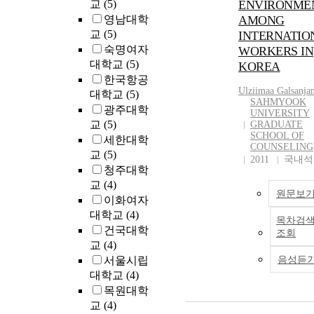
교
(5)
ENVIRONME
영남대학
AMONG
교
(5)
INTERNATIO
숙명여자
WORKERS IN
대학교
(5)
KOREA
한국항공
Ulziimaa Galsanja
대학교
(5)
SAHMYOOK
광주대학
UNIVERSITY
교
(5)
GRADUATE
SCHOOL OF
세한대학
COUNSELING
교
(5)
2011
국내석
청주대학
교
(4)
원문보
이화여자
대학교
(4)
목차검
건국대학
조회
교
(4)
서울시립
음성듣
대학교
(4)
목원대학
교
(4)