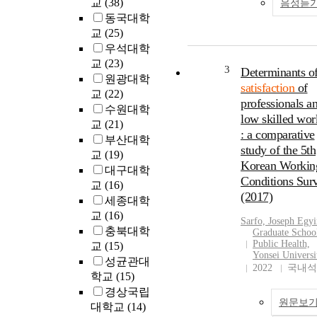
교
(38)
음성듣
동국대학
교
(25)
우석대학
교
(23)
3
Determinants o
원광대학
satisfaction
of
교
(22)
professionals a
수원대학
low skilled wor
교
(21)
: a comparative
부산대학
study of the 5th
교
(19)
Korean Workin
대구대학
Conditions Sur
교
(16)
(2017)
세종대학
교
(16)
Sarfo, Joseph Egyi
충북대학
Graduate Schoo
Public Health,
교
(15)
Yonsei Universi
성균관대
2022
국내석
학교
(15)
경상국립
원문보
대학교
(14)