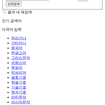
상세검색
결과 내 재검색
인기 검색어
다국어 입력
히라가나
가타카나
중국어
한글고어
그리스문자
프랑스어
독일어
히브리어
괄호기호
학술기호
기술기호
첨자기호
라틴문자
러시아문자