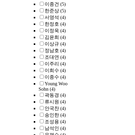
이종건
(5)
한준상
(5)
서영석
(4)
한정호
(4)
이정욱
(4)
김윤희
(4)
이상규
(4)
정남호
(4)
조대연
(4)
이주리
(4)
이희수
(4)
이종수
(4)
Young Woo
Sohn
(4)
곽동경
(4)
류시원
(4)
안국찬
(4)
송인한
(4)
조성용
(4)
남석인
(4)
유평수
(4)