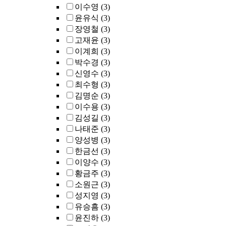
이수영
(3)
윤유식
(3)
장영철
(3)
고재윤
(3)
이계희
(3)
박수경
(3)
신영수
(3)
최수형
(3)
김명순
(3)
이수용
(3)
김성길
(3)
나태준
(3)
양성병
(3)
한금선
(3)
이양수
(3)
황금주
(3)
소원근
(3)
성지영
(3)
유승흠
(3)
윤진하
(3)