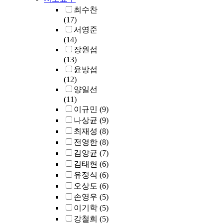
최수찬
(17)
서영준
(14)
장원섭
(13)
윤방섭
(12)
양일선
(11)
이규민
(9)
나상균
(9)
최재성
(8)
전영한
(8)
김양균
(7)
김태현
(6)
유정식
(6)
오상도
(6)
손영우
(5)
이기학
(5)
강철희
(5)