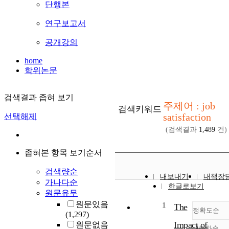
단행본
연구보고서
공개강의
home
학위논문
검색결과 좁혀 보기
주제어 : job
검색키워드
satisfaction
선택해제
(검색결과
1,489
건)
좁혀본 항목 보기순서
검색량순
내보내기
내책장
가나다순
한글로보기
원문유무
원문있음
1
The
정확도순
(1,297)
Impact of
원문없음
내림차순