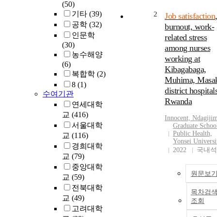
(50)
기타
(39)
2
Job satisfaction
공학
(32)
burnout, work-
인문학
related stress
(30)
among nurses
농수해양
working at
(6)
Kibagabaga,
복합학
(2)
Muhima, Masa
8
(1)
district hospital
수여기관
Rwanda
연세대학
교
(416)
Innocent, Ndagiji
서울대학
Graduate Schoo
Public Health,
교
(116)
Yonsei Universi
경희대학
2022
국내석
교
(79)
중앙대학
원문보
교
(59)
전북대학
목차검
교
(49)
조회
고려대학