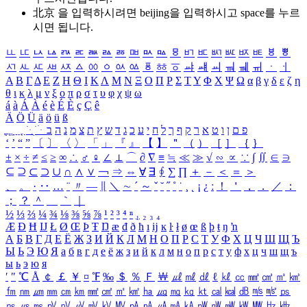
北京 을 입력하시려면
beijing
을 입력하시고 space를 누르
시면 됩니다.
ㅥ
ㅦ
ㅧ
ㅨ
ㅩ
ㅪ
ㅫ
ㅬ
ㅭ
ㅮ
ㅯ
ㅰ
ㅱ
ㅲ
ㅳ
ㅴ
ㅵ
ㅶ
ㅷ
ㅸ
ㅹ
ㅺ
ㅻ
ㅼ
ㅽ
ㅾ
ㅿ
ㆀ
ㆁ
ㆂ
ㆃ
ㆄ
ㆅ
ㆆ
ㆇ
ㆈ
ㆉ
ㆊ
ㆋ
ㆌ
ㆍ
ㆎ
Α
Β
Γ
Δ
Ε
Ζ
Η
Θ
Ι
Κ
Λ
Μ
Ν
Ξ
Ο
Π
Ρ
Σ
Τ
Υ
Φ
Χ
Ψ
Ω
α
β
γ
δ
ε
ζ
η
θ
ι
κ
λ
μ
ν
ξ
ο
π
ρ
σ
τ
υ
φ
χ
ψ
ω
á
à
Á
À
é
è
É
È
ç
Ç
ê
Ä
Ö
Ü
ä
ö
ü
ß
ְ
ֳ
ֲ
ֱ
ָ
ַ
ֵ
ֶ
ִ
ֹ
ּ
ֻ
ׂ
ׁ
ּ
ב
ה
נ
מ
צ
ת
ץ
ש
ד
ג
כ
ע
י
ח
ל
ך
ף
ק
ר
א
ט
ו
ן
ם
פ
‘
’
“
”
〔
〕
〈
〉
「
」
『
』
【
】
＂
（
）
［
］
｛
｝
±
×
÷
≠
≤
≥
∞
∴
♂
♀
∠
⊥
⌒
∂
∇
≡
≒
≪
≫
√
∽
∝
∵
∫
∬
∈
∋
⊆
⊇
⊂
⊃
∪
∩
∧
∨
￢
⇒
⇔
∀
∃
∮
∑
∏
＋
－
＜
＝
＞
、
。
·
‥
…
¨
〃
―
∥
＼
∼
´
～
ˇ
˘
˝
˚
˙
¸
˛
¡
¿
ː
！
＇
，
．
／
：
；
？
＾
＿
｀
｜
½
⅓
⅔
¼
¾
⅛
⅜
⅝
⅞
¹
²
³
⁴
ⁿ
₁
₂
₃
₄
Æ
Ð
Ħ
Ĳ
Ł
Ø
Œ
Þ
Ŧ
Ŋ
æ
đ
ð
ħ
ı
ĳ
ĸ
ŀ
ł
ø
œ
ß
þ
ŧ
ŋ
ŉ
А
Б
В
Г
Д
Е
Ё
Ж
З
И
Й
К
Л
М
Н
О
П
Р
С
Т
У
Ф
Х
Ц
Ч
Ш
Щ
Ъ
Ы
Ь
Э
Ю
Я
а
б
в
г
д
е
ё
ж
з
и
й
к
л
м
н
о
п
р
с
т
у
ф
х
ц
ч
ш
щ
ъ
ы
ь
э
ю
я
′
″
℃
Å
￠
￡
￥
¤
℉
‰
＄
％
Ｆ
￦
㎕
㎖
㎗
ℓ
㎘
㏄
㎣
㎤
㎥
㎦
㎙
㎚
㎛
㎜
㎝
㎞
㎟
㎠
㎡
㎢
㏊
㎍
㎎
㎏
㏏
㎈
㎉
㏈
㎧
㎨
㎰
㎱
㎲
㎳
㎴
㎵
㎶
㎷
㎸
㎹
㎀
㎁
㎂
㎃
㎄
㎺
㎻
㎽
㎾
㎿
㎐
㎑