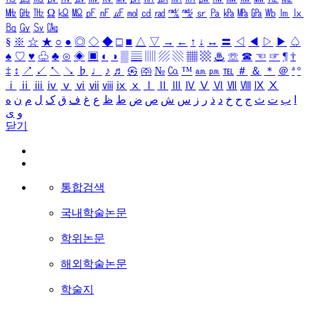
㎒
㎓
㎔
Ω
㏀
㏁
㎊
㎋
㎌
㏖
㏅
㎭
㎮
㎯
㏛
㎩
㎪
㎫
㎬
㏝
㏐
㏓
㏃
㏉
㏜
㏆
§
※
☆
★
○
●
◎
◇
◆
□
■
△
▽
→
←
↑
↓
↔
〓
◁
◀
▷
▶
♤
♠
♡
♥
♧
♣
⊙
◈
▣
◐
◑
▒
▤
▥
▨
▧
▦
▩
♨
☏
☎
☜
☞
¶
†
‡
↕
↗
↙
↖
↘
♭
♩
♪
♬
㉿
㈜
№
㏇
™
㏂
㏘
℡
＃
＆
＊
＠
ª
º
ⅰ
ⅱ
ⅲ
ⅳ
ⅴ
ⅵ
ⅶ
ⅷ
ⅸ
ⅹ
Ⅰ
Ⅱ
Ⅲ
Ⅳ
Ⅴ
Ⅵ
Ⅶ
Ⅷ
Ⅸ
Ⅹ
ا
ب
ت
ث
ج
ح
خ
د
ذ
ر
ز
س
ش
ص
ض
ط
ظ
ع
غ
ف
ق
ک
ل
م
ن
ه
و
ی
닫기
통합검색
국내학술논문
학위논문
해외학술논문
학술지