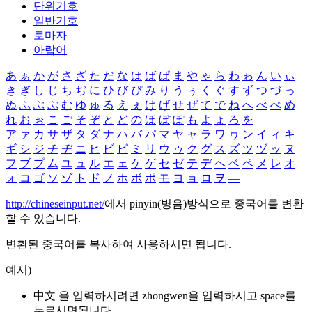
단위기호
일반기호
로마자
아랍어
あ
ぁ
か
が
さ
ざ
た
だ
な
は
ば
ぱ
ま
や
ゃ
ら
わ
ゎ
ん
い
ぃ
き
ぎ
し
じ
ち
ぢ
に
ひ
び
ぴ
み
り
う
ぅ
く
ぐ
す
ず
つ
づ
っ
ぬ
ふ
ぶ
ぷ
む
ゆ
ゅ
る
え
ぇ
け
げ
せ
ぜ
て
で
ね
へ
べ
ぺ
め
れ
お
ぉ
こ
ご
そ
ぞ
と
ど
の
ほ
ぼ
ぽ
も
よ
ょ
ろ
を
ア
ァ
カ
サ
ザ
タ
ダ
ナ
ハ
バ
パ
マ
ヤ
ャ
ラ
ワ
ヮ
ン
イ
ィ
キ
ギ
シ
ジ
チ
ヂ
ニ
ヒ
ビ
ピ
ミ
リ
ウ
ゥ
ク
グ
ス
ズ
ツ
ヅ
ッ
ヌ
フ
ブ
プ
ム
ユ
ュ
ル
エ
ェ
ケ
ゲ
セ
ゼ
テ
デ
ヘ
ベ
ペ
メ
レ
オ
ォ
コ
ゴ
ソ
ゾ
ト
ド
ノ
ホ
ボ
ポ
モ
ヨ
ョ
ロ
ヲ
―
http://chineseinput.net/
에서 pinyin(병음)방식으로 중국어를 변환
할 수 있습니다.
변환된 중국어를 복사하여 사용하시면 됩니다.
예시)
中文 을 입력하시려면
zhongwen
을 입력하시고 space를
누르시면됩니다.