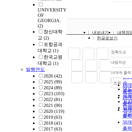
UNIVERSITY
OF
GEORGIA.
(2)
창신대학
내보내기
내책장
교
(2)
한글로보기
포항공과
대학교
(1)
정확도순
한국교원
내림차순
대학교
(1)
정
발행연도
순
10개씩 출력
내림
2026
(42)
인
2025
(99)
순
조회
10
2024
(89)
연
출력
2023
(103)
제
20
2022
(81)
저
출력
2021
(90)
발
30
2020
(119)
관
출력
2019
(63)
50
2018
(41)
출력
2017
(63)