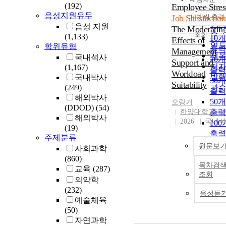
정
(192)
Employee Stres
순
음성지원유무
Job Satisfaction
10개씩 출력
내림
인
음성 지원
The Moderatin
순
조회
(1,133)
10
Effects of
연
학위유형
출력
Management
제
국내석사
20
Support and
저
(1,167)
출력
Workload
발
국내박사
30
Suitability
(249)
관
출력
해외박사
50
오랑거
(DDOD)
(54)
한양대학교 대
출력
해외박사
2026
국내석
10
(19)
출력
주제분류
원문보
사회과학
(860)
목차검
교육
(287)
조회
의약학
(232)
음성듣
예술체육
(50)
자연과학