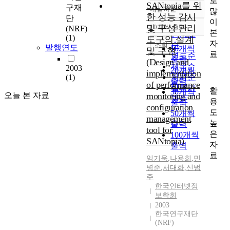
로
SANtopia를 위
구재
내림차순
많
정확도
한 성능 감시
단
이
순
및 구성 관리
10개씩 출력
(NRF)
내림차순
본
인기도
(1)
도구의 설계
자
순
조회
발행연도
10개씩
및 구현
료
연도순
출력
(Design and
제목순
2003
20개씩
implementation
(1)
저자순
출력
of performance
발행기
활
30개씩
오늘 본 자료
monitoring and
관순
용
출력
configuration
도
50개씩
management
높
출력
tool for
은
100개씩
SANtopia)
자
출력
료
임기욱
,
나용희
,
민
병준
,
서대화
,
신범
주
한국인터넷정
보학회
2003
한국연구재단
(NRF)