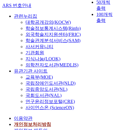
50개씩
ARS 번호안내
출력
100개씩
관련누리집
출력
대학공개강의(KOCW)
학술정보통계시스템(Rinfo)
외국학술지지원센터(FRIC)
학술관계분석서비스(SAM)
사서커뮤니티
기관회원
지식나눔(LOOK)
의학전자도서관(MEDLIS)
유관기관 사이트
교육부(MOE)
국립장애인도서관(NLD)
국립중앙도서관(NL)
국회도서관(NAL)
연구윤리정보포털(CRE)
사이언스온 (ScienceON)
이용약관
개인정보처리방침