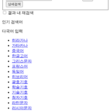
상세검색
결과 내 재검색
인기 검색어
다국어 입력
히라가나
가타카나
중국어
한글고어
그리스문자
프랑스어
독일어
히브리어
괄호기호
학술기호
기술기호
첨자기호
라틴문자
러시아문자