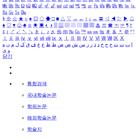
㎒
㎓
㎔
Ω
㏀
㏁
㎊
㎋
㎌
㏖
㏅
㎭
㎮
㎯
㏛
㎩
㎪
㎫
㎬
㏝
㏐
㏓
㏃
㏉
㏜
㏆
§
※
☆
★
○
●
◎
◇
◆
□
■
△
▽
→
←
↑
↓
↔
〓
◁
◀
▷
▶
♤
♠
♡
♥
♧
♣
⊙
◈
▣
◐
◑
▒
▤
▥
▨
▧
▦
▩
♨
☏
☎
☜
☞
¶
†
‡
↕
↗
↙
↖
↘
♭
♩
♪
♬
㉿
㈜
№
㏇
™
㏂
㏘
℡
＃
＆
＊
＠
ª
º
ⅰ
ⅱ
ⅲ
ⅳ
ⅴ
ⅵ
ⅶ
ⅷ
ⅸ
ⅹ
Ⅰ
Ⅱ
Ⅲ
Ⅳ
Ⅴ
Ⅵ
Ⅶ
Ⅷ
Ⅸ
Ⅹ
ا
ب
ت
ث
ج
ح
خ
د
ذ
ر
ز
س
ش
ص
ض
ط
ظ
ع
غ
ف
ق
ک
ل
م
ن
ه
و
ی
닫기
통합검색
국내학술논문
학위논문
해외학술논문
학술지