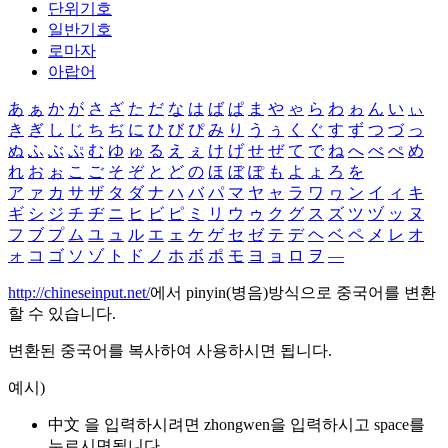
단위기호
일반기호
로마자
아랍어
あ
ぁ
か
が
さ
ざ
た
だ
な
は
ば
ぱ
ま
や
ゃ
ら
わ
ゎ
ん
い
ぃ
き
ぎ
し
じ
ち
ぢ
に
ひ
び
ぴ
み
り
う
ぅ
く
ぐ
す
ず
つ
づ
っ
ぬ
ふ
ぶ
ぷ
む
ゆ
ゅ
る
え
ぇ
け
げ
せ
ぜ
て
で
ね
へ
べ
ぺ
め
れ
お
ぉ
こ
ご
そ
ぞ
と
ど
の
ほ
ぼ
ぽ
も
よ
ょ
ろ
を
ア
ァ
カ
サ
ザ
タ
ダ
ナ
ハ
バ
パ
マ
ヤ
ャ
ラ
ワ
ヮ
ン
イ
ィ
キ
ギ
シ
ジ
チ
ヂ
ニ
ヒ
ビ
ピ
ミ
リ
ウ
ゥ
ク
グ
ス
ズ
ツ
ヅ
ッ
ヌ
フ
ブ
プ
ム
ユ
ュ
ル
エ
ェ
ケ
ゲ
セ
ゼ
テ
デ
ヘ
ベ
ペ
メ
レ
オ
ォ
コ
ゴ
ソ
ゾ
ト
ド
ノ
ホ
ボ
ポ
モ
ヨ
ョ
ロ
ヲ
―
http://chineseinput.net/
에서 pinyin(병음)방식으로 중국어를 변환
할 수 있습니다.
변환된 중국어를 복사하여 사용하시면 됩니다.
예시)
中文 을 입력하시려면
zhongwen
을 입력하시고 space를
누르시면됩니다.