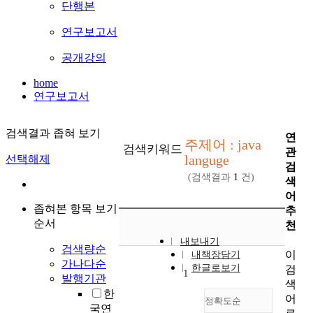
단행본
연구보고서
공개강의
home
연구보고서
검색결과 좁혀 보기
연
주제어 : java
검색키워드
관
languge
선택해제
검
(검색결과
1
건)
색
어
좁혀본 항목 보기
추
순서
천
내보내기
검색량순
이
내책장담기
가나다순
한글로보기
검
1
발행기관
색
한
어
정확도순
국연