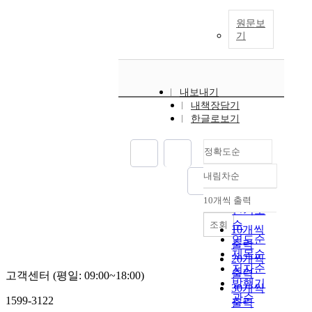
원문보
기
내보내기
내책장담기
한글로보기
정확도순
내림차순
정확도
순
10개씩 출력
내림차순
인기도
순
조회
10개씩
연도순
출력
제목순
20개씩
저자순
출력
고객센터 (평일: 09:00~18:00)
발행기
30개씩
관순
1599-3122
출력