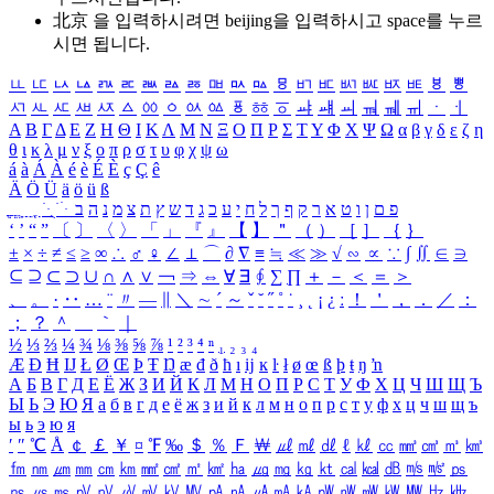
北京 을 입력하시려면
beijing
을 입력하시고 space를 누르
시면 됩니다.
ㅥ
ㅦ
ㅧ
ㅨ
ㅩ
ㅪ
ㅫ
ㅬ
ㅭ
ㅮ
ㅯ
ㅰ
ㅱ
ㅲ
ㅳ
ㅴ
ㅵ
ㅶ
ㅷ
ㅸ
ㅹ
ㅺ
ㅻ
ㅼ
ㅽ
ㅾ
ㅿ
ㆀ
ㆁ
ㆂ
ㆃ
ㆄ
ㆅ
ㆆ
ㆇ
ㆈ
ㆉ
ㆊ
ㆋ
ㆌ
ㆍ
ㆎ
Α
Β
Γ
Δ
Ε
Ζ
Η
Θ
Ι
Κ
Λ
Μ
Ν
Ξ
Ο
Π
Ρ
Σ
Τ
Υ
Φ
Χ
Ψ
Ω
α
β
γ
δ
ε
ζ
η
θ
ι
κ
λ
μ
ν
ξ
ο
π
ρ
σ
τ
υ
φ
χ
ψ
ω
á
à
Á
À
é
è
É
È
ç
Ç
ê
Ä
Ö
Ü
ä
ö
ü
ß
ְ
ֳ
ֲ
ֱ
ָ
ַ
ֵ
ֶ
ִ
ֹ
ּ
ֻ
ׂ
ׁ
ּ
ב
ה
נ
מ
צ
ת
ץ
ש
ד
ג
כ
ע
י
ח
ל
ך
ף
ק
ר
א
ט
ו
ן
ם
פ
‘
’
“
”
〔
〕
〈
〉
「
」
『
』
【
】
＂
（
）
［
］
｛
｝
±
×
÷
≠
≤
≥
∞
∴
♂
♀
∠
⊥
⌒
∂
∇
≡
≒
≪
≫
√
∽
∝
∵
∫
∬
∈
∋
⊆
⊇
⊂
⊃
∪
∩
∧
∨
￢
⇒
⇔
∀
∃
∮
∑
∏
＋
－
＜
＝
＞
、
。
·
‥
…
¨
〃
―
∥
＼
∼
´
～
ˇ
˘
˝
˚
˙
¸
˛
¡
¿
ː
！
＇
，
．
／
：
；
？
＾
＿
｀
｜
½
⅓
⅔
¼
¾
⅛
⅜
⅝
⅞
¹
²
³
⁴
ⁿ
₁
₂
₃
₄
Æ
Ð
Ħ
Ĳ
Ł
Ø
Œ
Þ
Ŧ
Ŋ
æ
đ
ð
ħ
ı
ĳ
ĸ
ŀ
ł
ø
œ
ß
þ
ŧ
ŋ
ŉ
А
Б
В
Г
Д
Е
Ё
Ж
З
И
Й
К
Л
М
Н
О
П
Р
С
Т
У
Ф
Х
Ц
Ч
Ш
Щ
Ъ
Ы
Ь
Э
Ю
Я
а
б
в
г
д
е
ё
ж
з
и
й
к
л
м
н
о
п
р
с
т
у
ф
х
ц
ч
ш
щ
ъ
ы
ь
э
ю
я
′
″
℃
Å
￠
￡
￥
¤
℉
‰
＄
％
Ｆ
￦
㎕
㎖
㎗
ℓ
㎘
㏄
㎣
㎤
㎥
㎦
㎙
㎚
㎛
㎜
㎝
㎞
㎟
㎠
㎡
㎢
㏊
㎍
㎎
㎏
㏏
㎈
㎉
㏈
㎧
㎨
㎰
㎱
㎲
㎳
㎴
㎵
㎶
㎷
㎸
㎹
㎀
㎁
㎂
㎃
㎄
㎺
㎻
㎽
㎾
㎿
㎐
㎑