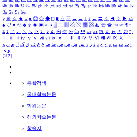
㎒
㎓
㎔
Ω
㏀
㏁
㎊
㎋
㎌
㏖
㏅
㎭
㎮
㎯
㏛
㎩
㎪
㎫
㎬
㏝
㏐
㏓
㏃
㏉
㏜
㏆
§
※
☆
★
○
●
◎
◇
◆
□
■
△
▽
→
←
↑
↓
↔
〓
◁
◀
▷
▶
♤
♠
♡
♥
♧
♣
⊙
◈
▣
◐
◑
▒
▤
▥
▨
▧
▦
▩
♨
☏
☎
☜
☞
¶
†
‡
↕
↗
↙
↖
↘
♭
♩
♪
♬
㉿
㈜
№
㏇
™
㏂
㏘
℡
＃
＆
＊
＠
ª
º
ⅰ
ⅱ
ⅲ
ⅳ
ⅴ
ⅵ
ⅶ
ⅷ
ⅸ
ⅹ
Ⅰ
Ⅱ
Ⅲ
Ⅳ
Ⅴ
Ⅵ
Ⅶ
Ⅷ
Ⅸ
Ⅹ
ا
ب
ت
ث
ج
ح
خ
د
ذ
ر
ز
س
ش
ص
ض
ط
ظ
ع
غ
ف
ق
ک
ل
م
ن
ه
و
ی
닫기
통합검색
국내학술논문
학위논문
해외학술논문
학술지