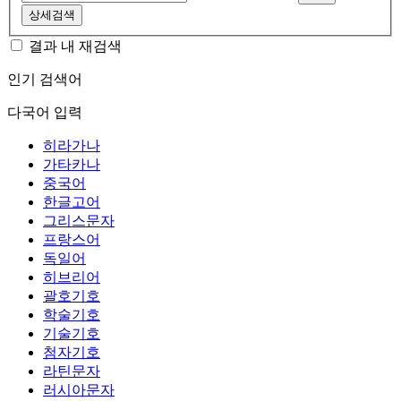
상세검색
결과 내 재검색
인기 검색어
다국어 입력
히라가나
가타카나
중국어
한글고어
그리스문자
프랑스어
독일어
히브리어
괄호기호
학술기호
기술기호
첨자기호
라틴문자
러시아문자