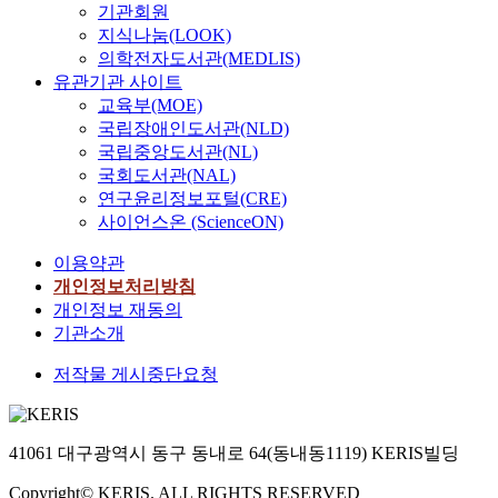
기관회원
지식나눔(LOOK)
의학전자도서관(MEDLIS)
유관기관 사이트
교육부(MOE)
국립장애인도서관(NLD)
국립중앙도서관(NL)
국회도서관(NAL)
연구윤리정보포털(CRE)
사이언스온 (ScienceON)
이용약관
개인정보처리방침
개인정보 재동의
기관소개
저작물 게시중단요청
41061 대구광역시 동구 동내로 64(동내동1119) KERIS빌딩
Copyright© KERIS. ALL RIGHTS RESERVED