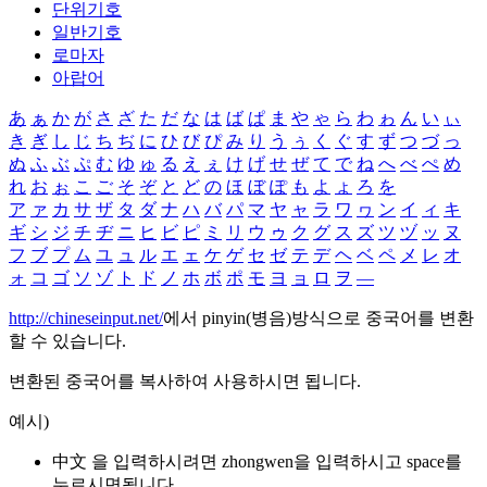
단위기호
일반기호
로마자
아랍어
あ
ぁ
か
が
さ
ざ
た
だ
な
は
ば
ぱ
ま
や
ゃ
ら
わ
ゎ
ん
い
ぃ
き
ぎ
し
じ
ち
ぢ
に
ひ
び
ぴ
み
り
う
ぅ
く
ぐ
す
ず
つ
づ
っ
ぬ
ふ
ぶ
ぷ
む
ゆ
ゅ
る
え
ぇ
け
げ
せ
ぜ
て
で
ね
へ
べ
ぺ
め
れ
お
ぉ
こ
ご
そ
ぞ
と
ど
の
ほ
ぼ
ぽ
も
よ
ょ
ろ
を
ア
ァ
カ
サ
ザ
タ
ダ
ナ
ハ
バ
パ
マ
ヤ
ャ
ラ
ワ
ヮ
ン
イ
ィ
キ
ギ
シ
ジ
チ
ヂ
ニ
ヒ
ビ
ピ
ミ
リ
ウ
ゥ
ク
グ
ス
ズ
ツ
ヅ
ッ
ヌ
フ
ブ
プ
ム
ユ
ュ
ル
エ
ェ
ケ
ゲ
セ
ゼ
テ
デ
ヘ
ベ
ペ
メ
レ
オ
ォ
コ
ゴ
ソ
ゾ
ト
ド
ノ
ホ
ボ
ポ
モ
ヨ
ョ
ロ
ヲ
―
http://chineseinput.net/
에서 pinyin(병음)방식으로 중국어를 변환
할 수 있습니다.
변환된 중국어를 복사하여 사용하시면 됩니다.
예시)
中文 을 입력하시려면
zhongwen
을 입력하시고 space를
누르시면됩니다.