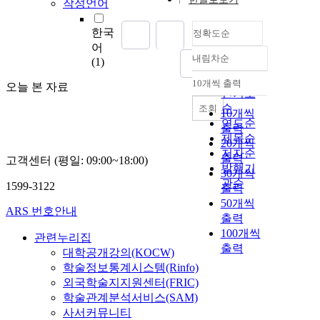
작성언어
한국
정확도순
어
내림차순
(1)
정확도
순
10개씩 출력
오늘 본 자료
내림차순
인기도
순
조회
10개씩
연도순
출력
제목순
20개씩
저자순
출력
고객센터 (평일: 09:00~18:00)
발행기
30개씩
관순
1599-3122
출력
50개씩
ARS 번호안내
출력
100개씩
관련누리집
출력
대학공개강의(KOCW)
학술정보통계시스템(Rinfo)
외국학술지지원센터(FRIC)
학술관계분석서비스(SAM)
사서커뮤니티