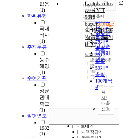
료
Lactobacillus
없음
내림차순
정확도
casei YIT
(1)
순
학위유형
10개씩 출력
9018
내림차순
인기도
bacter
iophage
순
조회
국내
10개씩
의 增殖沮害
연도순
석사
출력
物質에 關한
제목순
(1)
20개씩
硏究
저자순
주제분류
출력
발행기
박기문
30개씩
관순
농수
成均館大學
출력
해양
校
50개씩
1982
(1)
출력
국내석사
수여기관
100개씩
출력
성균
복
관대
사/
학교
대출
신청
(1)
발행연도
내보내기
1982
내책장담기
(1)
한글로보기