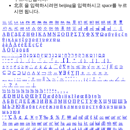
北京 을 입력하시려면
beijing
을 입력하시고 space를 누르
시면 됩니다.
ㅥ
ㅦ
ㅧ
ㅨ
ㅩ
ㅪ
ㅫ
ㅬ
ㅭ
ㅮ
ㅯ
ㅰ
ㅱ
ㅲ
ㅳ
ㅴ
ㅵ
ㅶ
ㅷ
ㅸ
ㅹ
ㅺ
ㅻ
ㅼ
ㅽ
ㅾ
ㅿ
ㆀ
ㆁ
ㆂ
ㆃ
ㆄ
ㆅ
ㆆ
ㆇ
ㆈ
ㆉ
ㆊ
ㆋ
ㆌ
ㆍ
ㆎ
Α
Β
Γ
Δ
Ε
Ζ
Η
Θ
Ι
Κ
Λ
Μ
Ν
Ξ
Ο
Π
Ρ
Σ
Τ
Υ
Φ
Χ
Ψ
Ω
α
β
γ
δ
ε
ζ
η
θ
ι
κ
λ
μ
ν
ξ
ο
π
ρ
σ
τ
υ
φ
χ
ψ
ω
á
à
Á
À
é
è
É
È
ç
Ç
ê
Ä
Ö
Ü
ä
ö
ü
ß
ְ
ֳ
ֲ
ֱ
ָ
ַ
ֵ
ֶ
ִ
ֹ
ּ
ֻ
ׂ
ׁ
ּ
ב
ה
נ
מ
צ
ת
ץ
ש
ד
ג
כ
ע
י
ח
ל
ך
ף
ק
ר
א
ט
ו
ן
ם
פ
‘
’
“
”
〔
〕
〈
〉
「
」
『
』
【
】
＂
（
）
［
］
｛
｝
±
×
÷
≠
≤
≥
∞
∴
♂
♀
∠
⊥
⌒
∂
∇
≡
≒
≪
≫
√
∽
∝
∵
∫
∬
∈
∋
⊆
⊇
⊂
⊃
∪
∩
∧
∨
￢
⇒
⇔
∀
∃
∮
∑
∏
＋
－
＜
＝
＞
、
。
·
‥
…
¨
〃
―
∥
＼
∼
´
～
ˇ
˘
˝
˚
˙
¸
˛
¡
¿
ː
！
＇
，
．
／
：
；
？
＾
＿
｀
｜
½
⅓
⅔
¼
¾
⅛
⅜
⅝
⅞
¹
²
³
⁴
ⁿ
₁
₂
₃
₄
Æ
Ð
Ħ
Ĳ
Ł
Ø
Œ
Þ
Ŧ
Ŋ
æ
đ
ð
ħ
ı
ĳ
ĸ
ŀ
ł
ø
œ
ß
þ
ŧ
ŋ
ŉ
А
Б
В
Г
Д
Е
Ё
Ж
З
И
Й
К
Л
М
Н
О
П
Р
С
Т
У
Ф
Х
Ц
Ч
Ш
Щ
Ъ
Ы
Ь
Э
Ю
Я
а
б
в
г
д
е
ё
ж
з
и
й
к
л
м
н
о
п
р
с
т
у
ф
х
ц
ч
ш
щ
ъ
ы
ь
э
ю
я
′
″
℃
Å
￠
￡
￥
¤
℉
‰
＄
％
Ｆ
￦
㎕
㎖
㎗
ℓ
㎘
㏄
㎣
㎤
㎥
㎦
㎙
㎚
㎛
㎜
㎝
㎞
㎟
㎠
㎡
㎢
㏊
㎍
㎎
㎏
㏏
㎈
㎉
㏈
㎧
㎨
㎰
㎱
㎲
㎳
㎴
㎵
㎶
㎷
㎸
㎹
㎀
㎁
㎂
㎃
㎄
㎺
㎻
㎽
㎾
㎿
㎐
㎑