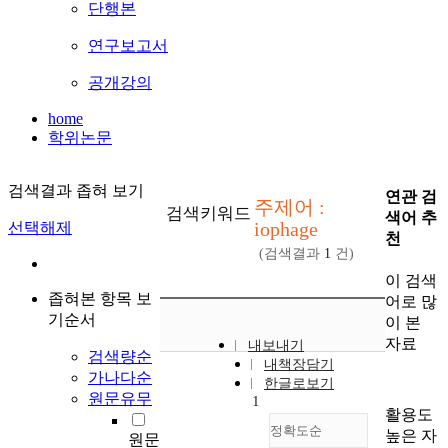
단행본
연구보고서
공개강의
home
학위논문
검색결과 좁혀 보기
연관 검
주제어 :
검색키워드
색어 추
iophage
선택해제
천
(검색결과
1
건)
이 검색
좁혀본 항목 보
어로 많
기순서
이 본
자료
내보내기
검색량순
내책장담기
가나다순
한글로보기
원문유무
1
활용도
정확도순
높은 자
원문