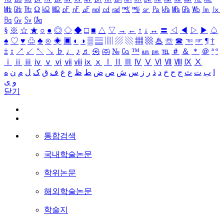
㎒
㎓
㎔
Ω
㏀
㏁
㎊
㎋
㎌
㏖
㏅
㎭
㎮
㎯
㏛
㎩
㎪
㎫
㎬
㏝
㏐
㏓
㏃
㏉
㏜
㏆
§
※
☆
★
○
●
◎
◇
◆
□
■
△
▽
→
←
↑
↓
↔
〓
◁
◀
▷
▶
♤
♠
♡
♥
♧
♣
⊙
◈
▣
◐
◑
▒
▤
▥
▨
▧
▦
▩
♨
☏
☎
☜
☞
¶
†
‡
↕
↗
↙
↖
↘
♭
♩
♪
♬
㉿
㈜
№
㏇
™
㏂
㏘
℡
＃
＆
＊
＠
ª
º
ⅰ
ⅱ
ⅲ
ⅳ
ⅴ
ⅵ
ⅶ
ⅷ
ⅸ
ⅹ
Ⅰ
Ⅱ
Ⅲ
Ⅳ
Ⅴ
Ⅵ
Ⅶ
Ⅷ
Ⅸ
Ⅹ
ا
ب
ت
ث
ج
ح
خ
د
ذ
ر
ز
س
ش
ص
ض
ط
ظ
ع
غ
ف
ق
ک
ل
م
ن
ه
و
ی
닫기
통합검색
국내학술논문
학위논문
해외학술논문
학술지