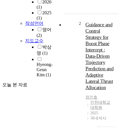
2026
d
(1)
i
2025
s
(1)
s
작성언어
2
Guidance and
e
영어
Control
r
(2)
Strategy for
t
지도교수
Boost Phase
a
박상
Intercept :
t
영
(1)
Data-Driven
i
Trajectory
o
Hyeong-
Prediction and
n
Geun
a
Adaptive
Kim
(1)
d
Lateral Thrust
오늘 본 자료
d
Allocation
r
e
정인호
s
인천대학교
대학원
s
2025
e
국내석사
s
t