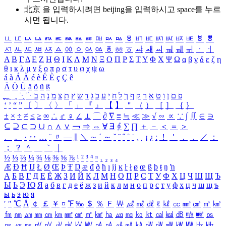
北京 을 입력하시려면
beijing
을 입력하시고 space를 누르
시면 됩니다.
ㅥ
ㅦ
ㅧ
ㅨ
ㅩ
ㅪ
ㅫ
ㅬ
ㅭ
ㅮ
ㅯ
ㅰ
ㅱ
ㅲ
ㅳ
ㅴ
ㅵ
ㅶ
ㅷ
ㅸ
ㅹ
ㅺ
ㅻ
ㅼ
ㅽ
ㅾ
ㅿ
ㆀ
ㆁ
ㆂ
ㆃ
ㆄ
ㆅ
ㆆ
ㆇ
ㆈ
ㆉ
ㆊ
ㆋ
ㆌ
ㆍ
ㆎ
Α
Β
Γ
Δ
Ε
Ζ
Η
Θ
Ι
Κ
Λ
Μ
Ν
Ξ
Ο
Π
Ρ
Σ
Τ
Υ
Φ
Χ
Ψ
Ω
α
β
γ
δ
ε
ζ
η
θ
ι
κ
λ
μ
ν
ξ
ο
π
ρ
σ
τ
υ
φ
χ
ψ
ω
á
à
Á
À
é
è
É
È
ç
Ç
ê
Ä
Ö
Ü
ä
ö
ü
ß
ְ
ֳ
ֲ
ֱ
ָ
ַ
ֵ
ֶ
ִ
ֹ
ּ
ֻ
ׂ
ׁ
ּ
ב
ה
נ
מ
צ
ת
ץ
ש
ד
ג
כ
ע
י
ח
ל
ך
ף
ק
ר
א
ט
ו
ן
ם
פ
‘
’
“
”
〔
〕
〈
〉
「
」
『
』
【
】
＂
（
）
［
］
｛
｝
±
×
÷
≠
≤
≥
∞
∴
♂
♀
∠
⊥
⌒
∂
∇
≡
≒
≪
≫
√
∽
∝
∵
∫
∬
∈
∋
⊆
⊇
⊂
⊃
∪
∩
∧
∨
￢
⇒
⇔
∀
∃
∮
∑
∏
＋
－
＜
＝
＞
、
。
·
‥
…
¨
〃
―
∥
＼
∼
´
～
ˇ
˘
˝
˚
˙
¸
˛
¡
¿
ː
！
＇
，
．
／
：
；
？
＾
＿
｀
｜
½
⅓
⅔
¼
¾
⅛
⅜
⅝
⅞
¹
²
³
⁴
ⁿ
₁
₂
₃
₄
Æ
Ð
Ħ
Ĳ
Ł
Ø
Œ
Þ
Ŧ
Ŋ
æ
đ
ð
ħ
ı
ĳ
ĸ
ŀ
ł
ø
œ
ß
þ
ŧ
ŋ
ŉ
А
Б
В
Г
Д
Е
Ё
Ж
З
И
Й
К
Л
М
Н
О
П
Р
С
Т
У
Ф
Х
Ц
Ч
Ш
Щ
Ъ
Ы
Ь
Э
Ю
Я
а
б
в
г
д
е
ё
ж
з
и
й
к
л
м
н
о
п
р
с
т
у
ф
х
ц
ч
ш
щ
ъ
ы
ь
э
ю
я
′
″
℃
Å
￠
￡
￥
¤
℉
‰
＄
％
Ｆ
￦
㎕
㎖
㎗
ℓ
㎘
㏄
㎣
㎤
㎥
㎦
㎙
㎚
㎛
㎜
㎝
㎞
㎟
㎠
㎡
㎢
㏊
㎍
㎎
㎏
㏏
㎈
㎉
㏈
㎧
㎨
㎰
㎱
㎲
㎳
㎴
㎵
㎶
㎷
㎸
㎹
㎀
㎁
㎂
㎃
㎄
㎺
㎻
㎽
㎾
㎿
㎐
㎑