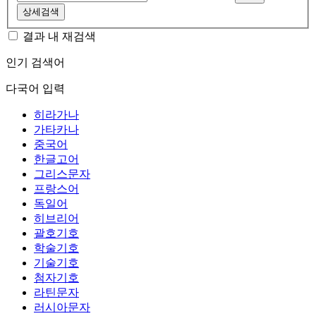
상세검색
결과 내 재검색
인기 검색어
다국어 입력
히라가나
가타카나
중국어
한글고어
그리스문자
프랑스어
독일어
히브리어
괄호기호
학술기호
기술기호
첨자기호
라틴문자
러시아문자