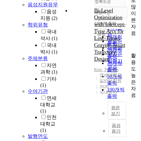
로
정확도순
음성지원유무
많
Bi-Level
음성
내림차순
이
정확도
Optimization
지원
(2)
본
순
with Intercept-
10개씩 출력
학위유형
내림차순
자
인기도
Type Arcs for
국내
료
순
조회
10개씩
Low-Thrust
석사
(1)
연도순
출력
Gravity-Assist
국내
제목순
20개씩
Trajectory
박사
(1)
저자순
활
출력
주제분류
Design
발행기
용
30개씩
자연
관순
도
출력
Kim, Pureum
과학
(1)
높
연세대학교
50개씩
기타
일반대학원
은
출력
(1)
2026
자
100개씩
수여기관
국내박사
료
출력
연세
대학교
원문
(1)
보기
인천
T
대학교
음성
h
(1)
듣기
i
발행연도
s