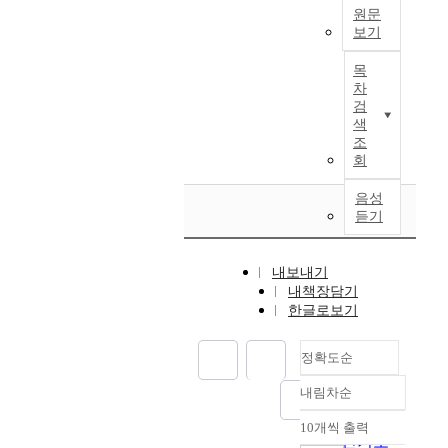
h
원문
e
보기
p
본
r
목
논
차
o
문
검
b
은
색
l
탄
조
e
도
회
m
탄
o
의
음성
f
듣기
상
d
승
e
단
s
내보내기
계
i
내책장담기
에
g
한글로보기
서
n
요
i
정확도순
격
n
성
g
내림차순
공
정확도
f
률
순
10개씩 출력
u
내림차순
을
인기도