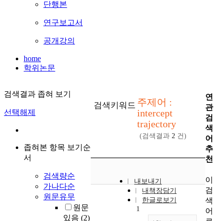
단행본
연구보고서
공개강의
home
학위논문
검색결과 좁혀 보기
연
주제어 :
검색키워드
관
intercept
선택해제
검
trajectory
색
(검색결과
2
건)
어
좁혀본 항목 보기순
추
서
천
검색량순
이
내보내기
가나다순
검
내책장담기
원문유무
색
한글로보기
원문
1
어
있음
(2)