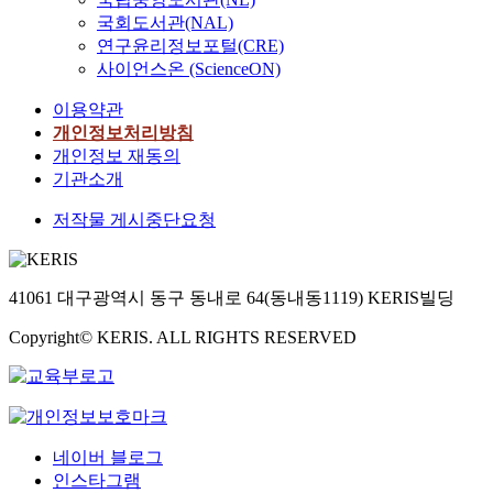
치
r
국회도서관(NAL)
설
a
연구윤리정보포털(CRE)
계
v
사이언스온 (ScienceON)
에
i
대
t
이용약관
해
y
개인정보처리방침
다
-
개인정보 재동의
룬
a
기관소개
다
s
.
s
저작물 게시중단요청
제
i
안
s
방
t
법
41061 대구광역시 동구 동내로 64(동내동1119) KERIS빌딩
(
은
L
딥
Copyright© KERIS. ALL RIGHTS RESERVED
T
러
G
닝
A
기
)
반
t
궤
r
네이버 블로그
적
a
인스타그램
예