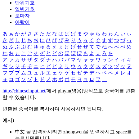
단위기호
일반기호
로마자
아랍어
あ
ぁ
か
が
さ
ざ
た
だ
な
は
ば
ぱ
ま
や
ゃ
ら
わ
ゎ
ん
い
ぃ
き
ぎ
し
じ
ち
ぢ
に
ひ
び
ぴ
み
り
う
ぅ
く
ぐ
す
ず
つ
づ
っ
ぬ
ふ
ぶ
ぷ
む
ゆ
ゅ
る
え
ぇ
け
げ
せ
ぜ
て
で
ね
へ
べ
ぺ
め
れ
お
ぉ
こ
ご
そ
ぞ
と
ど
の
ほ
ぼ
ぽ
も
よ
ょ
ろ
を
ア
ァ
カ
サ
ザ
タ
ダ
ナ
ハ
バ
パ
マ
ヤ
ャ
ラ
ワ
ヮ
ン
イ
ィ
キ
ギ
シ
ジ
チ
ヂ
ニ
ヒ
ビ
ピ
ミ
リ
ウ
ゥ
ク
グ
ス
ズ
ツ
ヅ
ッ
ヌ
フ
ブ
プ
ム
ユ
ュ
ル
エ
ェ
ケ
ゲ
セ
ゼ
テ
デ
ヘ
ベ
ペ
メ
レ
オ
ォ
コ
ゴ
ソ
ゾ
ト
ド
ノ
ホ
ボ
ポ
モ
ヨ
ョ
ロ
ヲ
―
http://chineseinput.net/
에서 pinyin(병음)방식으로 중국어를 변환
할 수 있습니다.
변환된 중국어를 복사하여 사용하시면 됩니다.
예시)
中文 을 입력하시려면
zhongwen
을 입력하시고 space를
누르시면됩니다.