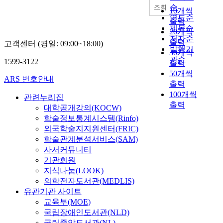
e
높
순
조회
10개씩
l
이
연도순
출력
-
기
제목순
e
20개씩
위
저자순
f
출력
고객센터 (평일: 09:00~18:00)
한
발행기
f
30개씩
탄
관순
i
1599-3122
출력
도
c
50개씩
탄
ARS 번호안내
i
출력
궤
e
100개씩
적
관련누리집
n
출력
예
대학공개강의(KOCW)
t
측
학술정보통계시스템(Rinfo)
l
알
외국학술지지원센터(FRIC)
o
고
학술관계분석서비스(SAM)
w
리
사서커뮤니티
-
즘
기관회원
t
및
지식나눔(LOOK)
h
자
r
의학전자도서관(MEDLIS)
동
u
유관기관 사이트
조
s
교육부(MOE)
종
t
국립장애인도서관(NLD)
장
g
국립중앙도서관(NL)