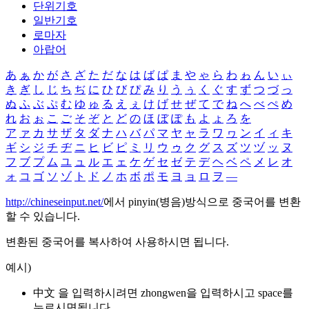
단위기호
일반기호
로마자
아랍어
あ
ぁ
か
が
さ
ざ
た
だ
な
は
ば
ぱ
ま
や
ゃ
ら
わ
ゎ
ん
い
ぃ
き
ぎ
し
じ
ち
ぢ
に
ひ
び
ぴ
み
り
う
ぅ
く
ぐ
す
ず
つ
づ
っ
ぬ
ふ
ぶ
ぷ
む
ゆ
ゅ
る
え
ぇ
け
げ
せ
ぜ
て
で
ね
へ
べ
ぺ
め
れ
お
ぉ
こ
ご
そ
ぞ
と
ど
の
ほ
ぼ
ぽ
も
よ
ょ
ろ
を
ア
ァ
カ
サ
ザ
タ
ダ
ナ
ハ
バ
パ
マ
ヤ
ャ
ラ
ワ
ヮ
ン
イ
ィ
キ
ギ
シ
ジ
チ
ヂ
ニ
ヒ
ビ
ピ
ミ
リ
ウ
ゥ
ク
グ
ス
ズ
ツ
ヅ
ッ
ヌ
フ
ブ
プ
ム
ユ
ュ
ル
エ
ェ
ケ
ゲ
セ
ゼ
テ
デ
ヘ
ベ
ペ
メ
レ
オ
ォ
コ
ゴ
ソ
ゾ
ト
ド
ノ
ホ
ボ
ポ
モ
ヨ
ョ
ロ
ヲ
―
http://chineseinput.net/
에서 pinyin(병음)방식으로 중국어를 변환
할 수 있습니다.
변환된 중국어를 복사하여 사용하시면 됩니다.
예시)
中文 을 입력하시려면
zhongwen
을 입력하시고 space를
누르시면됩니다.