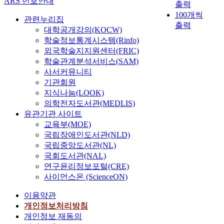
ARS 번호안내
대
r
출력
n
d
에
i
100개씩
c
i
관련누리집
즈
t
출력
e
n
대학공개강의(KOCW)
음
i
a
g
학술정보통계시스템(Rinfo)
해
n
l
(
외국학술지지원센터(FRIC)
서
g
i
H
학술관계분석서비스(SAM)
세
p
g
A
사서커뮤니티
계
r
n
M
각
기관회원
o
m
R
국
지식나눔(LOOK)
p
e
)
의
의학전자도서관(MEDLIS)
e
n
i
주
유관기관 사이트
r
t
s
요
t
교육부(MOE)
a
a
관
y
국립장애인도서관(NLD)
n
p
심
.
국립중앙도서관(NL)
d
r
은
S
t
o
국회도서관(NAL)
어
p
h
m
연구윤리정보포털(CRE)
떻
e
e
i
사이언스온 (ScienceON)
게
c
c
s
관
i
이용약관
h
i
련
f
a
n
개인정보처리방침
기
i
r
g
개인정보 재동의
술
c