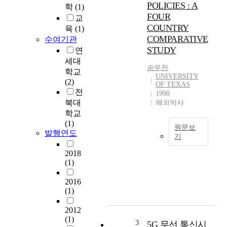
POLICIES : A
학
(1)
y
FOUR
교
,
COUNTRY
육
(1)
w
COMPARATIVE
수여기관
e
STUDY
연
e
x
세대
송우천
p
학교
UNIVERSITY
l
(2)
OF TEXAS
o
전
1990
r
북대
해외박사
e
학교
d
(1)
원문보
t
발행연도
기
h
정
e
2018
보
i
(1)
화
n
기
2016
f
술
(1)
l
의
u
2012
급
e
(1)
격
3
n
5G 무선 통신시