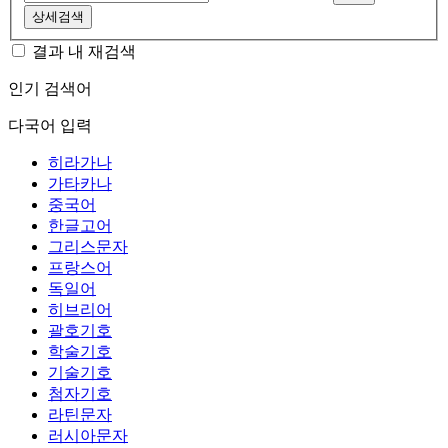
상세검색
결과 내 재검색
인기 검색어
다국어 입력
히라가나
가타카나
중국어
한글고어
그리스문자
프랑스어
독일어
히브리어
괄호기호
학술기호
기술기호
첨자기호
라틴문자
러시아문자