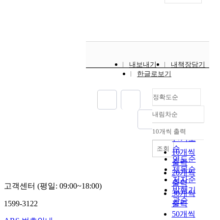
시
i
o
t
대
a
f
a
,
v
t
s
즉
a
o
s
정
r
p
i
보
i
o
s
화
내보내기
내책장담기
o
l
t
한글로보기
사
u
o
e
회
s
g
d
를
i
정확도순
i
m
열
n
c
a
어
내림차순
p
a
g
정확도
가
u
l
n
순
10개씩 출력
고
내림차순
t
i
e
인기도
있
m
n
t
순
조회
10개씩
다
e
t
i
연도순
출력
.
d
e
c
제목순
20개씩
이
i
r
r
저자순
새
출력
a
고객센터 (평일: 09:00~18:00)
f
e
발행기
로
30개씩
t
e
c
관순
운
1599-3122
출력
o
r
o
시
50개씩
w
e
r