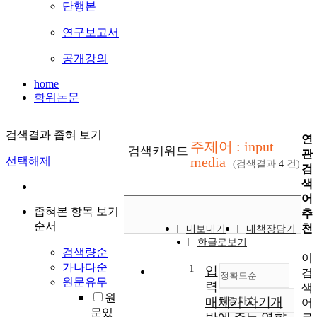
단행본
연구보고서
공개강의
home
학위논문
검색결과 좁혀 보기
연
주제어 : input
검색키워드
관
media
선택해제
(검색결과
4
건)
검
색
어
좁혀본 항목 보기
추
순서
천
내보내기
내책장담기
한글로보기
검색량순
이
가나다순
1
입
검
정확도순
원문유무
력
색
원
매체가 자기개
내림차순
어
정확도
문있