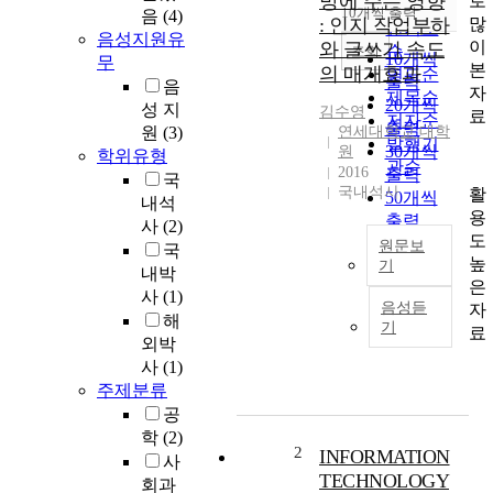
방에 주는 영향
로
순
10개씩 출력
음
(4)
내림차순
많
: 인지 작업부하
인기도
음성지원유
이
와 글쓰기 속도
순
조회
10개씩
무
본
의 매개효과
연도순
출력
음
자
제목순
20개씩
성 지
김수영
료
저자순
출력
원
(3)
연세대학교 대학
발행기
30개씩
원
학위유형
관순
2016
출력
국
국내석사
활
50개씩
내석
용
출력
사
(2)
도
100개씩
원문보
국
높
기
출력
내박
은
I
사
(1)
음성듣
자
n
해
기
료
t
외박
h
사
(1)
i
주제분류
s
공
s
학
(2)
t
2
INFORMATION
사
u
TECHNOLOGY
회과
d