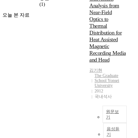
p
s
(1)
Analysis from
교
r
i
Near-Field
류
o
s
오늘 본 자료
,
Optics to
c
,
확
Thermal
e
w
산
s
Distribution for
e
이
s
Heat Assisted
s
사
c
t
Magnetic
회
a
u
Recording Media
발
u
d
and Head
전
s
y
의
e
t
김기현
주
d
The Graduate
h
요
School Yonsei
b
e
University
원
y
e
2012
동
w
m
국내석사
력
r
e
이
i
r
되
원문보
t
g
는
기
i
e
새
n
n
H
음성듣
로
g
c
e
기
운
v
e
a