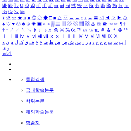
㎒
㎓
㎔
Ω
㏀
㏁
㎊
㎋
㎌
㏖
㏅
㎭
㎮
㎯
㏛
㎩
㎪
㎫
㎬
㏝
㏐
㏓
㏃
㏉
㏜
㏆
§
※
☆
★
○
●
◎
◇
◆
□
■
△
▽
→
←
↑
↓
↔
〓
◁
◀
▷
▶
♤
♠
♡
♥
♧
♣
⊙
◈
▣
◐
◑
▒
▤
▥
▨
▧
▦
▩
♨
☏
☎
☜
☞
¶
†
‡
↕
↗
↙
↖
↘
♭
♩
♪
♬
㉿
㈜
№
㏇
™
㏂
㏘
℡
＃
＆
＊
＠
ª
º
ⅰ
ⅱ
ⅲ
ⅳ
ⅴ
ⅵ
ⅶ
ⅷ
ⅸ
ⅹ
Ⅰ
Ⅱ
Ⅲ
Ⅳ
Ⅴ
Ⅵ
Ⅶ
Ⅷ
Ⅸ
Ⅹ
ا
ب
ت
ث
ج
ح
خ
د
ذ
ر
ز
س
ش
ص
ض
ط
ظ
ع
غ
ف
ق
ک
ل
م
ن
ه
و
ی
닫기
통합검색
국내학술논문
학위논문
해외학술논문
학술지