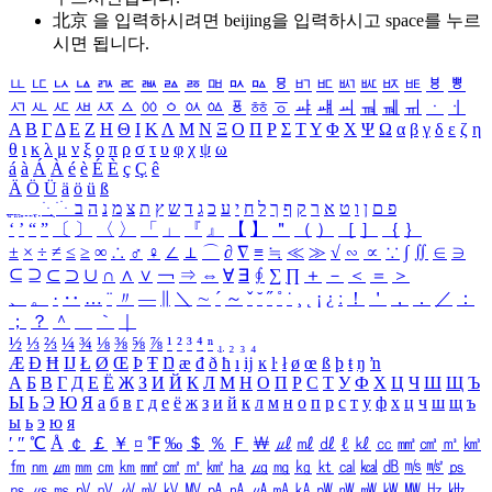
北京 을 입력하시려면
beijing
을 입력하시고 space를 누르
시면 됩니다.
ㅥ
ㅦ
ㅧ
ㅨ
ㅩ
ㅪ
ㅫ
ㅬ
ㅭ
ㅮ
ㅯ
ㅰ
ㅱ
ㅲ
ㅳ
ㅴ
ㅵ
ㅶ
ㅷ
ㅸ
ㅹ
ㅺ
ㅻ
ㅼ
ㅽ
ㅾ
ㅿ
ㆀ
ㆁ
ㆂ
ㆃ
ㆄ
ㆅ
ㆆ
ㆇ
ㆈ
ㆉ
ㆊ
ㆋ
ㆌ
ㆍ
ㆎ
Α
Β
Γ
Δ
Ε
Ζ
Η
Θ
Ι
Κ
Λ
Μ
Ν
Ξ
Ο
Π
Ρ
Σ
Τ
Υ
Φ
Χ
Ψ
Ω
α
β
γ
δ
ε
ζ
η
θ
ι
κ
λ
μ
ν
ξ
ο
π
ρ
σ
τ
υ
φ
χ
ψ
ω
á
à
Á
À
é
è
É
È
ç
Ç
ê
Ä
Ö
Ü
ä
ö
ü
ß
ְ
ֳ
ֲ
ֱ
ָ
ַ
ֵ
ֶ
ִ
ֹ
ּ
ֻ
ׂ
ׁ
ּ
ב
ה
נ
מ
צ
ת
ץ
ש
ד
ג
כ
ע
י
ח
ל
ך
ף
ק
ר
א
ט
ו
ן
ם
פ
‘
’
“
”
〔
〕
〈
〉
「
」
『
』
【
】
＂
（
）
［
］
｛
｝
±
×
÷
≠
≤
≥
∞
∴
♂
♀
∠
⊥
⌒
∂
∇
≡
≒
≪
≫
√
∽
∝
∵
∫
∬
∈
∋
⊆
⊇
⊂
⊃
∪
∩
∧
∨
￢
⇒
⇔
∀
∃
∮
∑
∏
＋
－
＜
＝
＞
、
。
·
‥
…
¨
〃
―
∥
＼
∼
´
～
ˇ
˘
˝
˚
˙
¸
˛
¡
¿
ː
！
＇
，
．
／
：
；
？
＾
＿
｀
｜
½
⅓
⅔
¼
¾
⅛
⅜
⅝
⅞
¹
²
³
⁴
ⁿ
₁
₂
₃
₄
Æ
Ð
Ħ
Ĳ
Ł
Ø
Œ
Þ
Ŧ
Ŋ
æ
đ
ð
ħ
ı
ĳ
ĸ
ŀ
ł
ø
œ
ß
þ
ŧ
ŋ
ŉ
А
Б
В
Г
Д
Е
Ё
Ж
З
И
Й
К
Л
М
Н
О
П
Р
С
Т
У
Ф
Х
Ц
Ч
Ш
Щ
Ъ
Ы
Ь
Э
Ю
Я
а
б
в
г
д
е
ё
ж
з
и
й
к
л
м
н
о
п
р
с
т
у
ф
х
ц
ч
ш
щ
ъ
ы
ь
э
ю
я
′
″
℃
Å
￠
￡
￥
¤
℉
‰
＄
％
Ｆ
￦
㎕
㎖
㎗
ℓ
㎘
㏄
㎣
㎤
㎥
㎦
㎙
㎚
㎛
㎜
㎝
㎞
㎟
㎠
㎡
㎢
㏊
㎍
㎎
㎏
㏏
㎈
㎉
㏈
㎧
㎨
㎰
㎱
㎲
㎳
㎴
㎵
㎶
㎷
㎸
㎹
㎀
㎁
㎂
㎃
㎄
㎺
㎻
㎽
㎾
㎿
㎐
㎑