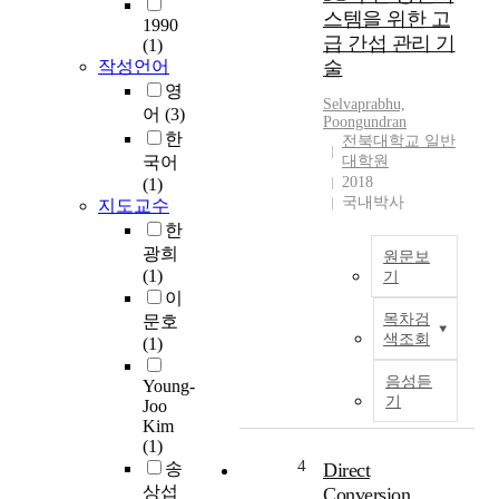
한
c
스템을 위한 고
1990
발
e
급 간섭 관리 기
(1)
달
o
작성언어
술
과
f
영
확
d
Selvaprabhu,
어
(3)
산
Poongundran
i
한
전북대학교 일반
은
f
국어
대학원
정
f
2018
(1)
보
e
국내박사
지도교수
와
r
한
지
e
광희
식
원문보
n
(1)
,
기
t
이
그
c
I
목차검
리
문호
o
n
색조회
고
(1)
g
t
그
n
h
음성듣
Young-
정
i
i
기
Joo
보
t
s
Kim
와
i
t
(1)
지
v
h
4
송
Direct
식
e
e
상섭
Conversion
의