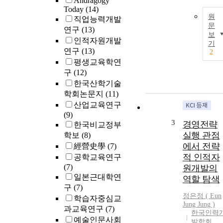
Andragogy
Today
(14)
원
직업능력개발
문
연구
(13)
보
인적자원개발
기
연구
(13)
2
평생교육학연
구
(12)
한국산학기술
학회논문지
(11)
산업교육연구
(9)
3
경영전략
한국비교정부
실행 관점
학보
(8)
에서 전략
經營史學
(7)
적 인적자
공학교육연구
(7)
원개발의
일본근대학연
역할 탐색
구
(7)
정은정 ( Eun
학습자중심교
Jung Jung )
과교육연구
(7)
한국인력
예술인문사회
발학회