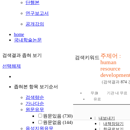
단행본
연구보고서
공개강의
home
국내학술논문
주제어 :
검색결과 좁혀 보기
검색키워드
human
선택해제
resource
developmen
(검색결과
874
좁혀본 항목 보기순서
무료
기관 내 무료
검색량순
유료
가나다순
원문유무
원문있음
(730)
내보내기
원문없음
(144)
내책장담기
음성지원유무
한글로보기