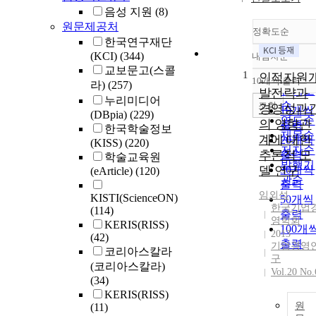
음성 지원
(8)
원문제공처
정확도순
한국연구재단
(KCI)
(344)
내림차순
정확도
교보문고(스콜
1
순
인적자원
10개씩 출력
라)
(257)
내림차
인기도
발전략과
누리미디어
순
조회
경영성과
10개씩
(DBpia)
(229)
연도순
의 영향관
출력
한국학술정보
제목순
계에 대한
20개씩
(KISS)
(220)
저자순
추론적 모
출력
학술교육원
발행기
델 연구
30개씩
(eArticle)
(120)
관순
출력
임외석
KISTI(ScienceON)
50개씩
한국기업
(114)
출력
영학회
KERIS(RISS)
100개
2013
(42)
출력
기업경영
코리아스칼라
구
(코리아스칼라)
Vol.20 No.
(34)
KERIS(RISS)
원
(11)