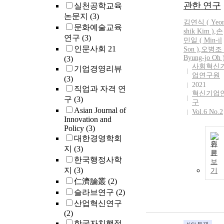
관한 연구
실천공학교육
논문지
(3)
김연식 ( Yeon
문화예술교육
shik Kim )
,
손
연구
(3)
민일 ( Min-il
인문사회 21
Son )
,
오병조 
Byung-jo Oh 
(3)
사회혁신
기업경영리뷰
업연구원
(3)
2021
직업과 자격 연
혁신기업
구
(3)
구
Asian Journal of
Vol.6 No.2
Innovation and
Policy
(3)
대한경영학회
원
지
(3)
문
한국행정사학
보
지
(3)
기
仁濟論叢
(2)
슬라브연구
(2)
산업혁신연구
(2)
한국자치행정