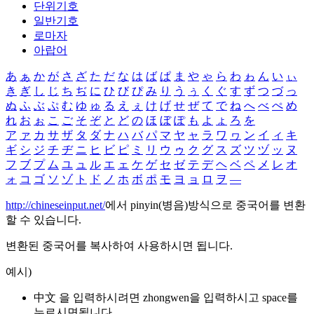
단위기호
일반기호
로마자
아랍어
あ
ぁ
か
が
さ
ざ
た
だ
な
は
ば
ぱ
ま
や
ゃ
ら
わ
ゎ
ん
い
ぃ
き
ぎ
し
じ
ち
ぢ
に
ひ
び
ぴ
み
り
う
ぅ
く
ぐ
す
ず
つ
づ
っ
ぬ
ふ
ぶ
ぷ
む
ゆ
ゅ
る
え
ぇ
け
げ
せ
ぜ
て
で
ね
へ
べ
ぺ
め
れ
お
ぉ
こ
ご
そ
ぞ
と
ど
の
ほ
ぼ
ぽ
も
よ
ょ
ろ
を
ア
ァ
カ
サ
ザ
タ
ダ
ナ
ハ
バ
パ
マ
ヤ
ャ
ラ
ワ
ヮ
ン
イ
ィ
キ
ギ
シ
ジ
チ
ヂ
ニ
ヒ
ビ
ピ
ミ
リ
ウ
ゥ
ク
グ
ス
ズ
ツ
ヅ
ッ
ヌ
フ
ブ
プ
ム
ユ
ュ
ル
エ
ェ
ケ
ゲ
セ
ゼ
テ
デ
ヘ
ベ
ペ
メ
レ
オ
ォ
コ
ゴ
ソ
ゾ
ト
ド
ノ
ホ
ボ
ポ
モ
ヨ
ョ
ロ
ヲ
―
http://chineseinput.net/
에서 pinyin(병음)방식으로 중국어를 변환
할 수 있습니다.
변환된 중국어를 복사하여 사용하시면 됩니다.
예시)
中文 을 입력하시려면
zhongwen
을 입력하시고 space를
누르시면됩니다.