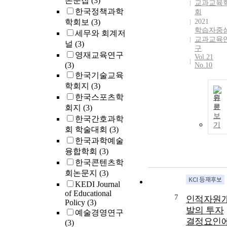
논문집
(3)
교과교육
한국정책과학
회
학회보
(3)
2021
학습자중
세무와 회계저
교과교육
널
(3)
구
영재교육연구
Vol.21
(3)
No.10
한국기술교육
학회지
(3)
한국스포츠학
원
문
회지
(3)
보
한국간호과학
기
회 학술대회
(3)
한국과학예술
융합학회
(3)
한국콘텐츠학
회논문지
(3)
KEDI Journal
of Educational
7
인적자원
Policy
(3)
발의 투자
예술경영연구
결정요인
(3)