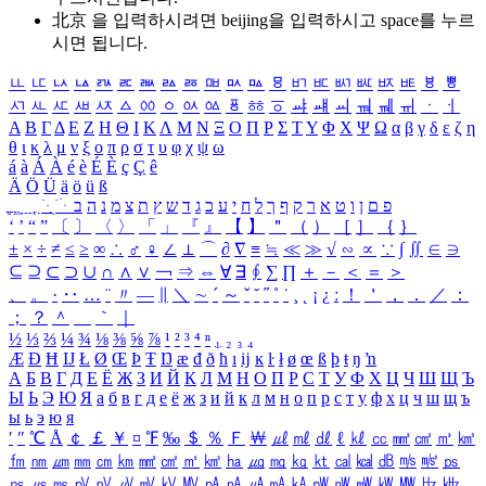
北京 을 입력하시려면
beijing
을 입력하시고 space를 누르
시면 됩니다.
ㅥ
ㅦ
ㅧ
ㅨ
ㅩ
ㅪ
ㅫ
ㅬ
ㅭ
ㅮ
ㅯ
ㅰ
ㅱ
ㅲ
ㅳ
ㅴ
ㅵ
ㅶ
ㅷ
ㅸ
ㅹ
ㅺ
ㅻ
ㅼ
ㅽ
ㅾ
ㅿ
ㆀ
ㆁ
ㆂ
ㆃ
ㆄ
ㆅ
ㆆ
ㆇ
ㆈ
ㆉ
ㆊ
ㆋ
ㆌ
ㆍ
ㆎ
Α
Β
Γ
Δ
Ε
Ζ
Η
Θ
Ι
Κ
Λ
Μ
Ν
Ξ
Ο
Π
Ρ
Σ
Τ
Υ
Φ
Χ
Ψ
Ω
α
β
γ
δ
ε
ζ
η
θ
ι
κ
λ
μ
ν
ξ
ο
π
ρ
σ
τ
υ
φ
χ
ψ
ω
á
à
Á
À
é
è
É
È
ç
Ç
ê
Ä
Ö
Ü
ä
ö
ü
ß
ְ
ֳ
ֲ
ֱ
ָ
ַ
ֵ
ֶ
ִ
ֹ
ּ
ֻ
ׂ
ׁ
ּ
ב
ה
נ
מ
צ
ת
ץ
ש
ד
ג
כ
ע
י
ח
ל
ך
ף
ק
ר
א
ט
ו
ן
ם
פ
‘
’
“
”
〔
〕
〈
〉
「
」
『
』
【
】
＂
（
）
［
］
｛
｝
±
×
÷
≠
≤
≥
∞
∴
♂
♀
∠
⊥
⌒
∂
∇
≡
≒
≪
≫
√
∽
∝
∵
∫
∬
∈
∋
⊆
⊇
⊂
⊃
∪
∩
∧
∨
￢
⇒
⇔
∀
∃
∮
∑
∏
＋
－
＜
＝
＞
、
。
·
‥
…
¨
〃
―
∥
＼
∼
´
～
ˇ
˘
˝
˚
˙
¸
˛
¡
¿
ː
！
＇
，
．
／
：
；
？
＾
＿
｀
｜
½
⅓
⅔
¼
¾
⅛
⅜
⅝
⅞
¹
²
³
⁴
ⁿ
₁
₂
₃
₄
Æ
Ð
Ħ
Ĳ
Ł
Ø
Œ
Þ
Ŧ
Ŋ
æ
đ
ð
ħ
ı
ĳ
ĸ
ŀ
ł
ø
œ
ß
þ
ŧ
ŋ
ŉ
А
Б
В
Г
Д
Е
Ё
Ж
З
И
Й
К
Л
М
Н
О
П
Р
С
Т
У
Ф
Х
Ц
Ч
Ш
Щ
Ъ
Ы
Ь
Э
Ю
Я
а
б
в
г
д
е
ё
ж
з
и
й
к
л
м
н
о
п
р
с
т
у
ф
х
ц
ч
ш
щ
ъ
ы
ь
э
ю
я
′
″
℃
Å
￠
￡
￥
¤
℉
‰
＄
％
Ｆ
￦
㎕
㎖
㎗
ℓ
㎘
㏄
㎣
㎤
㎥
㎦
㎙
㎚
㎛
㎜
㎝
㎞
㎟
㎠
㎡
㎢
㏊
㎍
㎎
㎏
㏏
㎈
㎉
㏈
㎧
㎨
㎰
㎱
㎲
㎳
㎴
㎵
㎶
㎷
㎸
㎹
㎀
㎁
㎂
㎃
㎄
㎺
㎻
㎽
㎾
㎿
㎐
㎑