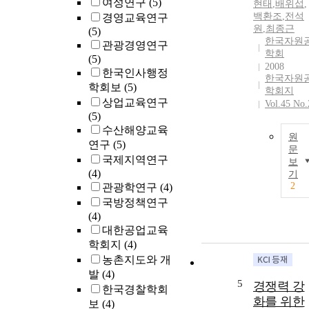
여성연구
(5)
현태
,
배위섭
,
백환조
,
전석
경영교육연구
원
,
최종근
(5)
한국자원
관광경영연구
학회
(5)
2008
한국인사행정
한국자원
학회보
(5)
학회지
상업교육연구
Vol.45 No.
(5)
수산해양교육
원
연구
(5)
문
국제지역연구
보
(4)
기
2
관광학연구
(4)
국방정책연구
(4)
대한공업교육
학회지
(4)
농촌지도와 개
발
(4)
5
경쟁력 강
한국경찰학회
화를 위한
보
(4)