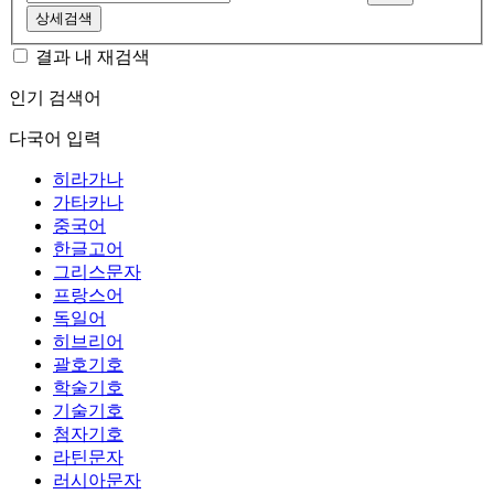
상세검색
결과 내 재검색
인기 검색어
다국어 입력
히라가나
가타카나
중국어
한글고어
그리스문자
프랑스어
독일어
히브리어
괄호기호
학술기호
기술기호
첨자기호
라틴문자
러시아문자