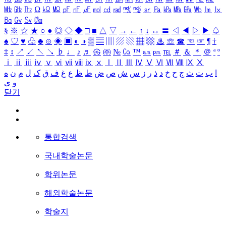
㎒
㎓
㎔
Ω
㏀
㏁
㎊
㎋
㎌
㏖
㏅
㎭
㎮
㎯
㏛
㎩
㎪
㎫
㎬
㏝
㏐
㏓
㏃
㏉
㏜
㏆
§
※
☆
★
○
●
◎
◇
◆
□
■
△
▽
→
←
↑
↓
↔
〓
◁
◀
▷
▶
♤
♠
♡
♥
♧
♣
⊙
◈
▣
◐
◑
▒
▤
▥
▨
▧
▦
▩
♨
☏
☎
☜
☞
¶
†
‡
↕
↗
↙
↖
↘
♭
♩
♪
♬
㉿
㈜
№
㏇
™
㏂
㏘
℡
＃
＆
＊
＠
ª
º
ⅰ
ⅱ
ⅲ
ⅳ
ⅴ
ⅵ
ⅶ
ⅷ
ⅸ
ⅹ
Ⅰ
Ⅱ
Ⅲ
Ⅳ
Ⅴ
Ⅵ
Ⅶ
Ⅷ
Ⅸ
Ⅹ
ا
ب
ت
ث
ج
ح
خ
د
ذ
ر
ز
س
ش
ص
ض
ط
ظ
ع
غ
ف
ق
ک
ل
م
ن
ه
و
ی
닫기
통합검색
국내학술논문
학위논문
해외학술논문
학술지