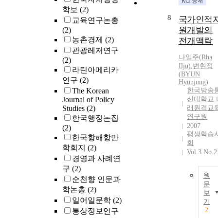
학보
(2)
8
국가인적
교육연구논총
원개발의
(2)
농촌경제
(2)
전개맥락
관광레저연구
나일주(Rha
(2)
Ilju)
,
변현정
라틴아메리카
(BYUN
연구
(2)
Hyunjung)
The Korean
한국방송
Journal of Policy
신대학교 
Studies
(2)
래원격교
연구원
한국행정논집
2007
(2)
평생학습
한국항해항만
회
학회지
(2)
Vol.3 No.2
경영과 사례연
구
(2)
원
순천향 인문과
문
학논총
(2)
보
일어일문학
(2)
기
2
통상정보연구