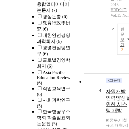
융합멀티미디어
2013
논문지
(7)
HRD연구
Vol.15 No.
경상논총
(6)
敎育行政學硏
究
(6)
원
문
대한안전경영
보
과학회지
(6)
기
경영컨설팅연
2
구
(6)
글로벌경영학
회지
(6)
Asia Pacific
Education Review
(6)
직업교육연구
4
자원개발
(6)
인력양성
사회과학연구
위한 시스
(5)
템 개발
한국항공우주
학회 학술발표회
변중무
,
이철
논문집
(5)
규
,
김대형
,
김