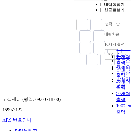
내책장담기
한글로보기
정확도순
내림차순
정확도
순
10개씩 출력
내림차
인기도
순
조회
10개씩
연도순
출력
제목순
20개씩
저자순
출력
발행기
30개씩
관순
출력
50개씩
고객센터 (평일: 09:00~18:00)
출력
100개
1599-3122
출력
ARS 번호안내
관련누리집