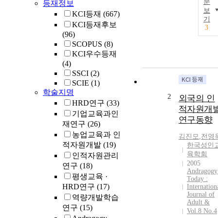
문
등재정보
보
KCI등재
(667)
기
KCI등재후보
3
(96)
SCOPUS
(8)
KCI우수등재
(4)
SSCI
(2)
SCIE
(1)
학술지명
2
외국의 인
HRD연구
(33)
적자원개
기업교육과인
연구동향
재연구
(26)
농업교육과 인
김진모
,
전영
적자원개발
(19)
한국성인
육학회
인적자원관리
2005
연구
(18)
Andragogy
평생교육 ·
Today :
HRD연구
(17)
Internation
Journal of
역량개발학습
Adult &
연구
(15)
Vol.8 No.4