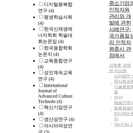
중소기업
디지털융복합
인적자원
연구
(4)
관리와 개
평생학습사회
발에 관한
(4)
한국신재생에
사례연구:
너지학회 학술대
국가품질
회논문집
(4)
의 인적자
한국융합학회
원중시 관
논문지
(4)
점에서
교육종합연구
김종훈
,
장명
(4)
균
,
이상명
성인계속교육
사단법인 
연구
(4)
문사회과
International
기술융합
Journal of
회
Advanced Culture
2019
Technolo
(4)
예술인문
혁신기업연구
회융합멀
(4)
미디어논
생산성연구
(4)
지
Vol.9 No.1
아시아여성연
구
(3)