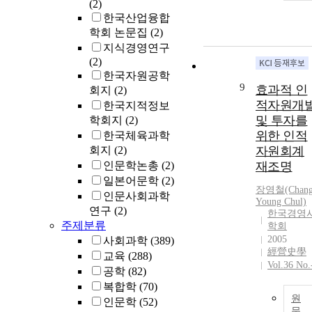
(2)
한국산업융합
학회 논문집
(2)
지식경영연구
(2)
한국자원공학
9
효과적 인
회지
(2)
적자원개
한국지적정보
및 투자를
학회지
(2)
위한 인적
한국체육과학
회지
(2)
자원회계
인문학논총
(2)
재조명
일본어문학
(2)
장영철(Chan
인문사회과학
Young Chul)
연구
(2)
한국경영
주제분류
학회
2005
사회과학
(389)
經營史學
교육
(288)
Vol.36 No.
공학
(82)
복합학
(70)
원
인문학
(52)
문