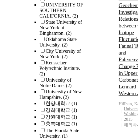
double-spi
1980s. Rec
integrates 
UNIVERSITY OF
Geochem
to the 43C
mussel (Dre
metagenom
SOUTHERN
Investiga
double-spik
rostriformi
CALIFORNIA.
(2)
extensive 
Relation
employed a
population
State University of
metadata fo
between
reservoir-
expanding 
New York at
developmen
to examine 
profundal r
Isotope
Binghamton.
(2)
application
double-spike
Lakes Mich
Fluctuati
Oklahoma State
multidimen
48Ca- 43Ca
and Ontario
University.
(2)
Faunal T
biogeochem
42Ca, 46Ca
dense offsh
City University of
and
Analysis t
New York.
(2)
43Ca-42Ca
population
Paleoenv
including 
Rensselaer
propagation
substantiall
cluster-bas
Change 
Polytechnic Institute.
errors. Mea
offshore en
evolutionar
in Upper
(2)
modeled da
nutrient cy
between wh
Carbonat
University of
existence o
there are k
communitie
Notre Dame.
(2)
Lennard 
mass rule,"
understandi
oligonucle
University of New
Western 
the highest
water quag
signature-b
Hampshire.
(2)
data are ob
physiology 
taxonomic 
한양대학교
(1)
Hillbun, K
the average
impacts on 
principal 
Univers
경희대학교
(1)
double-spik
biogeochem
Washin
analysis of
강원대학교
(1)
similar to 
Specifically
2015
parameters 
충북대학교
(1)
mass of the 
lack of inf
해외박사
determinati
The Florida State
measuremen
(1) quagga 
correlation
University.
(1)
identifying
nutrient se