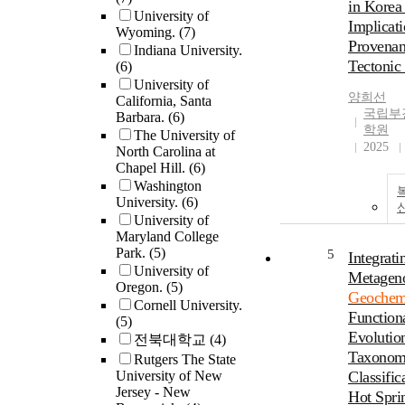
in Korea 
with other 
water flowp
University of
isotopic pr
Implicati
trends prov
Wyoming.
(7)
precision C
Provenan
evidence fo
Indiana University.
measuremen
thaw depth,
Tectonic 
(6)
applied to 
lack of mea
University of
mountain a
양희선
California, Santa
increases u
국립부
watersheds 
Barbara.
(6)
traditional
학원
continuous
The University of
techniques. The effect
2025
North Carolina at
on the Nort
of an in-st
Chapel Hill.
(6)
Alaska to u
thermokarst
Washington
how season
stream chem
University.
(6)
freeze/thaw
also invest
University of
active laye
concentrati
Maryland College
stream geoc
alkalinity, 
Park.
(5)
5
Integrati
developed 
conductivi
University of
Metagen
Carlo error
elevated d
Oregon.
(5)
optimize an
Geochem
from the th
Cornell University.
delta 44/4
Function
Estimates s
(5)
using a 43
geochemica
Evolutio
전북대학교
(4)
double-spi
may be det
Taxonom
Rutgers The State
maximizes 
downstream 
University of New
Classific
throughput,
to 100 times
Jersey - New
Hot Spri
minimizing