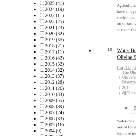
diversificat
2025
(41)
research co
Upper Devo
Agricultural
layer, strea
stratificati
communities
2024
(19)
projects of
research ai
have a nega
predominan
2019. I fou
overall ge
2023
(11)
work that ar
stable isot
environmen
bare bedroc
mussel tiss
gradient (f
2022
(25)
this thesis 
chemostrat
on surface 
Brook Rang
ratios varie
multivariat
2021
(23)
stability of
help build 
as rivers th
a dramatic 
substantial
between nat
2020
(32)
pressure; (2
resolution
the Chesap
from carbo
Michigan a
provides on
2019
(35)
of U betwe
chronostrat
Riparian buf
weathering 
suggesting 
complete pr
2018
(21)
sulfide and
examine an
considered 
and summer 
mussels hav
10
Water Be
microbial 
2017
(11)
silicate; (3
environmen
natural rem
salt dissolu
internal ho
Olivine 
functional
2016
(42)
of Ag and 
leading up 
groundwater
fall. River
also found t
and inter-
2015
(32)
molten sulf
following t
this functi
SO4 values 
C:N:P stoi
Liu, Tingt
DNA transfe
2014
(32)
molten silicate.
boundary t
relatively 
sulfate salts
a significan
The Ohi
Finally, th
2013
(37)
phase stabil
contribute
Univers
of riparian
secondary p
mussel excr
classificat
2012
(28)
Dissert
project was
extinction 
hydrology 
rather than 
and excreti
clustering 
2017
2011
(26)
help resolv
Canning Basin
stratigraph
bedrock fo
stoichiome
해외박사
developed w
2010
(33)
discussion 
dissertation
purpose of 
evaporites.
mussels had
dissertation
2009
(55)
paradox; bu
into two par
was to asses
suggest tha
C:P ratios 
facilitate 
2008
(39)
a very diffe
concerns m
combined i
cryoconcent
seston, exc
and metag
2007
(24)
more of inte
the Late D
hydrology 
soils during
C:nutrient 
studies thr
2006
(33)
phase equi
extinction 
geochemist
and winter 
ratios decre
Water-rock 
enhanced 
2005
(16)
material sc
second is a
groundwater
precipitatio
investigate
one of the 
profiling o
2004
(9)
questions t
documents
riparian zo
secondary s
of quagga 
topics in g
Markov clus