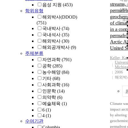
streams, 
음성 지원
(453)
permafro
10
학위유형
geochemi
해외박사(DDOD)
조
of clima
(751)
국내박사
(74)
in a cont
국내석사
(35)
permafros
해외박사
(30)
Arctic Al
해외공개박사
(9)
United St
주제분류
Keller, Ka
자연과학
(791)
Univers
공학
(285)
Michig
농수해양
(84)
2006
해외박사
기타
(68)
사회과학
(16)
인문학
(14)
의약학
(6)
예술체육
(1)
Climate wa
impact arct
6
(1)
by altering
4
(1)
수여기관
geochemist
permafrost 
Columbia