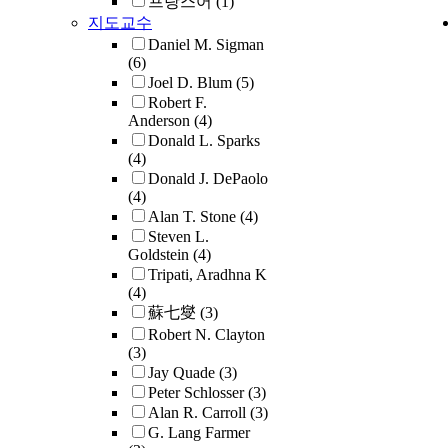
프랑스어
(1)
groundwate
compositio
as potenti
This work 
PbS and oth
of the F-F 
지도교수
to the surfa
heterogenei
interaction 
interaction
structured 
constrains t
zones displ
bedrock an
simulate de
water and o
Daniel M. Sigman
compounds 
carbon isot
(6)
vertical hy
salts limit 
conditions,
mineral surf
well with 
perturbatio
Joel D. Blum
(5)
which relat
of the data.
particulate
particular, 
change on 
boundary at
Robert F.
amount of 
delta44/40C
matter (PO
energetics i
However sl
zonal scale
Anderson
(4)
discharged
higher than
in the mic
to its struc
correlate w
scientific c
Donald L. Sparks
particular a
bedrock, li
kept them i
dynamics, 
values of e
(4)
broadens fo
groundwate
plant uptak
and at 4°C. 
vibrational 
melting as 
Donald J. DePaolo
F-F to the e
supplies a
Ca isotopes
sediment m
the water m
(4)
from the C
Upper Devo
3.5% of the
tundra wate
and intensi
the surface,
Alan T. Stone
(4)
equation, c
presents the
outflow, ye
freshet del
significan
providing 
Steven L.
question th
isotope co
only 0.006
values are 
species, but
picture of 
Goldstein
(4)
published e
from Wester
riparian zo
0.20‰ lowe
were no sig
behavior of
Tripati, Aradhna K
Galena was
that is used
of total cat
summer and 
differences
water. This
(4)
transform f
global natu
The upwell
These trend
oxygen pen
use
蘇七燮
(3)
orthorhombi
and extent)
also supply
reflect cont
depth or nu
computatio
Robert N. Clayton
at 26 kbar f
Devonian e
nitrate to t
from plant 
dynamics. A
n (first-pri
(3)
liquidus tem
examine the
Dissolved 
radiogenic 40Ca
I found no 
calculation
Jay Quade
(3)
U partition
between ca
concentrati
contributio
species int
classical m
Peter Schlosser
(3)
motivation 
fluctuations
in the unde
weathering 
effects. Fina
dynamics s
Alan R. Carroll
(3)
originated 
turnover, a
aquifer, and
silicate min
Dynamic E
tools to cal
G. Lang Farmer
to constrai
the paleoe
overlying s
high K/Ca r
(DEB) mode
energetics 