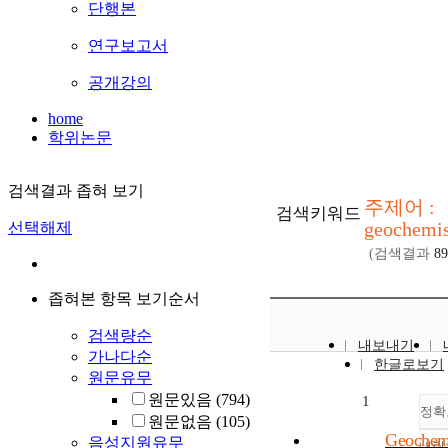
단행본
연구보고서
공개강의
home
학위논문
검색결과 좁혀 보기
주제어 :
검색키워드
geochemis
선택해제
(검색결과
89
좁혀본 항목 보기순서
검색량순
내보내기
가나다순
한글로보기
원문유무
원문있음
(794)
1
정확
원문없음
(105)
Geochem
음성지원유무
내림