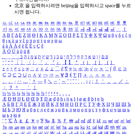
北京 을 입력하시려면
beijing
을 입력하시고 space를 누르
시면 됩니다.
ㅥ
ㅦ
ㅧ
ㅨ
ㅩ
ㅪ
ㅫ
ㅬ
ㅭ
ㅮ
ㅯ
ㅰ
ㅱ
ㅲ
ㅳ
ㅴ
ㅵ
ㅶ
ㅷ
ㅸ
ㅹ
ㅺ
ㅻ
ㅼ
ㅽ
ㅾ
ㅿ
ㆀ
ㆁ
ㆂ
ㆃ
ㆄ
ㆅ
ㆆ
ㆇ
ㆈ
ㆉ
ㆊ
ㆋ
ㆌ
ㆍ
ㆎ
Α
Β
Γ
Δ
Ε
Ζ
Η
Θ
Ι
Κ
Λ
Μ
Ν
Ξ
Ο
Π
Ρ
Σ
Τ
Υ
Φ
Χ
Ψ
Ω
α
β
γ
δ
ε
ζ
η
θ
ι
κ
λ
μ
ν
ξ
ο
π
ρ
σ
τ
υ
φ
χ
ψ
ω
á
à
Á
À
é
è
É
È
ç
Ç
ê
Ä
Ö
Ü
ä
ö
ü
ß
ְ
ֳ
ֲ
ֱ
ָ
ַ
ֵ
ֶ
ִ
ֹ
ּ
ֻ
ׂ
ׁ
ּ
ב
ה
נ
מ
צ
ת
ץ
ש
ד
ג
כ
ע
י
ח
ל
ך
ף
ק
ר
א
ט
ו
ן
ם
פ
‘
’
“
”
〔
〕
〈
〉
「
」
『
』
【
】
＂
（
）
［
］
｛
｝
±
×
÷
≠
≤
≥
∞
∴
♂
♀
∠
⊥
⌒
∂
∇
≡
≒
≪
≫
√
∽
∝
∵
∫
∬
∈
∋
⊆
⊇
⊂
⊃
∪
∩
∧
∨
￢
⇒
⇔
∀
∃
∮
∑
∏
＋
－
＜
＝
＞
、
。
·
‥
…
¨
〃
―
∥
＼
∼
´
～
ˇ
˘
˝
˚
˙
¸
˛
¡
¿
ː
！
＇
，
．
／
：
；
？
＾
＿
｀
｜
½
⅓
⅔
¼
¾
⅛
⅜
⅝
⅞
¹
²
³
⁴
ⁿ
₁
₂
₃
₄
Æ
Ð
Ħ
Ĳ
Ł
Ø
Œ
Þ
Ŧ
Ŋ
æ
đ
ð
ħ
ı
ĳ
ĸ
ŀ
ł
ø
œ
ß
þ
ŧ
ŋ
ŉ
А
Б
В
Г
Д
Е
Ё
Ж
З
И
Й
К
Л
М
Н
О
П
Р
С
Т
У
Ф
Х
Ц
Ч
Ш
Щ
Ъ
Ы
Ь
Э
Ю
Я
а
б
в
г
д
е
ё
ж
з
и
й
к
л
м
н
о
п
р
с
т
у
ф
х
ц
ч
ш
щ
ъ
ы
ь
э
ю
я
′
″
℃
Å
￠
￡
￥
¤
℉
‰
＄
％
Ｆ
￦
㎕
㎖
㎗
ℓ
㎘
㏄
㎣
㎤
㎥
㎦
㎙
㎚
㎛
㎜
㎝
㎞
㎟
㎠
㎡
㎢
㏊
㎍
㎎
㎏
㏏
㎈
㎉
㏈
㎧
㎨
㎰
㎱
㎲
㎳
㎴
㎵
㎶
㎷
㎸
㎹
㎀
㎁
㎂
㎃
㎄
㎺
㎻
㎽
㎾
㎿
㎐
㎑