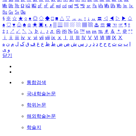
㎒
㎓
㎔
Ω
㏀
㏁
㎊
㎋
㎌
㏖
㏅
㎭
㎮
㎯
㏛
㎩
㎪
㎫
㎬
㏝
㏐
㏓
㏃
㏉
㏜
㏆
§
※
☆
★
○
●
◎
◇
◆
□
■
△
▽
→
←
↑
↓
↔
〓
◁
◀
▷
▶
♤
♠
♡
♥
♧
♣
⊙
◈
▣
◐
◑
▒
▤
▥
▨
▧
▦
▩
♨
☏
☎
☜
☞
¶
†
‡
↕
↗
↙
↖
↘
♭
♩
♪
♬
㉿
㈜
№
㏇
™
㏂
㏘
℡
＃
＆
＊
＠
ª
º
ⅰ
ⅱ
ⅲ
ⅳ
ⅴ
ⅵ
ⅶ
ⅷ
ⅸ
ⅹ
Ⅰ
Ⅱ
Ⅲ
Ⅳ
Ⅴ
Ⅵ
Ⅶ
Ⅷ
Ⅸ
Ⅹ
ا
ب
ت
ث
ج
ح
خ
د
ذ
ر
ز
س
ش
ص
ض
ط
ظ
ع
غ
ف
ق
ک
ل
م
ن
ه
و
ی
닫기
통합검색
국내학술논문
학위논문
해외학술논문
학술지