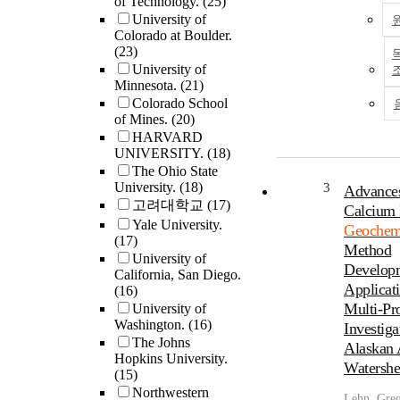
of Technology.
(25)
significant
University of
greater in 
Colorado at Boulder.
than in acti
(23)
mineral soi
University of
results sugg
Minnesota.
(21)
increasing 
Colorado School
will increa
of Mines.
(20)
alkalinity, 
HARVARD
supply to s
UNIVERSITY.
(18)
streams acr
The Ohio State
region. Ele
University.
(18)
3
Advances
depletion fa
고려대학교
(17)
Calcium 
subset of th
Yale University.
Geochem
forming a
(17)
Method
chronosequ
University of
Develop
California, San Diego.
that carbon
Applicati
(16)
weathering 
Multi-Pr
University of
dominant w
Washington.
(16)
Investiga
process, an
The Johns
weathering r
Alaskan 
Hopkins University.
11 meq m-2 yr-
Watershe
(15)
on increas
Northwestern
Ca/Ba and 
Lehn, Gre