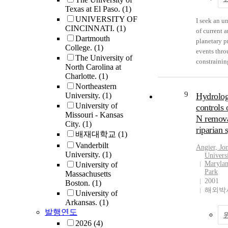
Australia. 
draining c
here are the
provides in
Texas at El Paso.
(1)
contains ex
permafrost 
field (chapt
microbial d
UNIVERSITY OF
I seek an u
preserved e
Slope of Al
experimenta
CINCINNATI.
(1)
patterns and
of current 
Middle and
major ion,
and modelli
Dartmouth
environmen
planetary p
Devonian (
and delta 
4) studies 
College.
(1)
geochemist
events thr
Frasnian, a
geochemistr
address th
The University of
community
constrainin
Famennian)
the overall
gaps about
North Carolina at
on DNA tra
chemical c
reefal plat
carbonate 
mussel phy
Charlotte.
(1)
hot spring 
the Earth's 
slopes that 
carbonic an
ecological 
Northeastern
The data pr
experiment
geochemica
9
University.
(1)
acids, with
determine v
Hydrolog
confirms te
to simulate 
significant
University of
seasonal in
quagga muss
controls 
and pH as t
laboratory s
information
Missouri - Kansas
silicate we
stoichiomet
N remova
factors sha
than to ana
learned abo
City.
(1)
carbonic ac
impact on 
riparian 
evolutionar
samples. Th
Devonian 
배재대학교
(1)
atmospheric
excretion (c
of microbia
techniques
extinction 
Vanderbilt
plant decay
measured mu
Angier, Jo
communitie
equipment 
Canning Ba
University.
(1)
Univers
salt dissol
and excreti
the integrat
one atmosp
a detailed
Marylan
University of
all rivers e
nitrogen, a
extensive 
Park
Massachusetts
to diamond 
chronostrat
shifts in ma
phosphorus
metadata r
2001
Boston.
(1)
but this the
framework o
and delta1
along dept
해외박사
links betw
University of
results mos
basin strata
that coinci
and trophic
geochemica
Arkansas.
(1)
piston cyli
understandi
seasonal pe
Lakes Mich
발행연도
and the dis
multianvil 
paleoenvir
and downw
Huron duri
functional
2026
(4)
In chronolo
conditions 
expansion o
mixing and