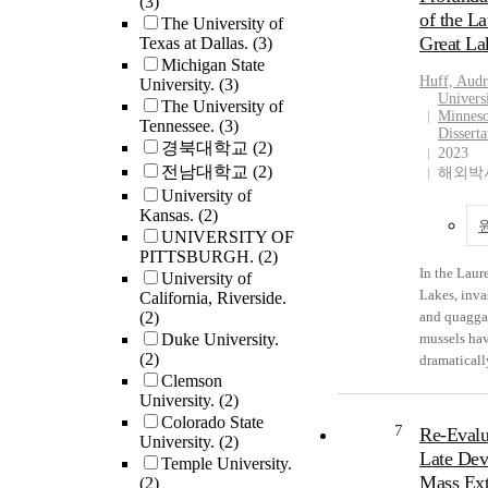
(3)
double-spik
of the La
poorly ana
The University of
method to a
Great La
Texas at Dallas.
(3)
few studies
common Ca
Michigan State
incorporati
standards a
Huff, Aud
University.
(3)
comprehensi
measured p
Univers
The University of
physical a
Minneso
were signif
Tennessee.
(3)
geochemica
Dissert
than model 
경북대학교
(2)
measuremen
2023
contrary to
전남대학교
(2)
해외박사
to fully inv
of the 43C
University of
complex int
double-spik
Kansas.
(2)
known to e
Patterns in
UNIVERSITY OF
biology an
data reveal
PITTSBURGH.
(2)
environment
mixing of m
In the Laur
University of
the techniq
reservoirs o
Lakes, inva
California, Riverside.
classify th
(2)
filament h
and quagga 
and functio
Duke University.
attainment 
mussels ha
composition
(2)
precision re
dramaticall
microbial 
Clemson
expected f
biotic com
are fragmen
University.
(2)
predictions
structure, 
unwieldy, r
Colorado State
observed t
productivit
7
Re-Evalu
unnecessar
University.
(2)
had a multi 
biogeochem
Late Dev
and often n
Temple University.
with the 48Ca-43Ca
their introd
results. This dissertation
Mass Ext
(2)