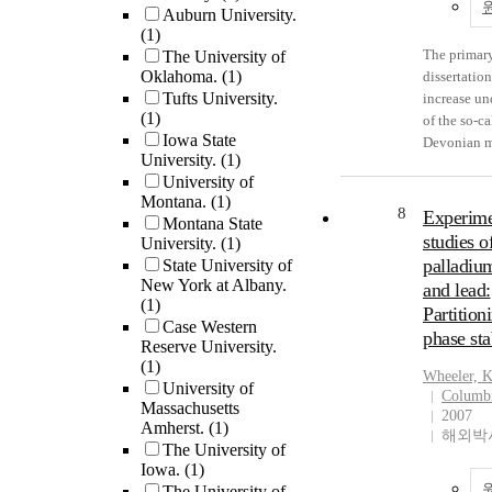
microbial 
Auburn University.
the dominan
and regener
dynamics a
(1)
error for m
including v
environmen
The primary
The University of
double-spik
tissue stoi
parameters.
Oklahoma.
(1)
dissertation
future rese
(C:N:P mola
these techn
Tufts University.
increase un
on minimiz
its influen
for the tax
(1)
of the so-ca
effect. At c
excretion r
classificat
Iowa State
Devonian 
of filament
excretion s
functional 
University.
(1)
extinction 
best precis
(2) quagga
the evoluti
University of
use of stabl
be achieved
impact on o
Montana.
(1)
spring com
geochemistr
8
43Ca-42Ca 
sediment g
Experime
Montana State
Further, th
decades of 
spike for d
including 
studies o
University.
(1)
provide ins
timing, cau
and a 46Ca
mixing rate
palladium
State University of
specific ge
extent of t
double-spik
oxygen pen
New York at Albany.
and lead:
biology int
surrounding
delta44/42Ca. Fina
dissolved n
(1)
which enabl
Partition
devastating
used multip
dynamics at
Case Western
analyses o
phase sta
Earth histo
Reserve University.
(major ions
sediment-wa
taxonomic 
poorly und
(1)
SO4, delta
and (3) qu
Wheeler, 
functional d
of the best 
University of
87Sr/ 86Sr,
population
Columbi
Finally, ana
study the 
Massachusetts
delta44/40
including s
2007
synonymou
Amherst.
(1)
period is t
quantify se
distributio
해외박사
substitutio
The University of
Shelf in th
controls on
rates, in de
physically 
Iowa.
(1)
Basin of We
geochemistr
lake region
microbial 
The University of