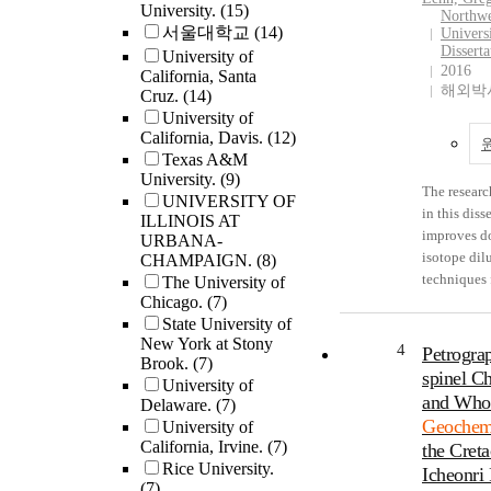
University.
(15)
Northwe
87Sr/ 86Sr 
서울대학교
(14)
Univers
soils and p
Dissert
University of
elemental r
2016
California, Santa
87Sr/86Sr i
해외박사
Cruz.
(14)
stream were
University of
tracers of 
California, Davis.
(12)
depth of so
Texas A&M
and therefo
University.
(9)
The researc
integrated 
UNIVERSITY OF
in this diss
across the 
ILLINOIS AT
improves d
URBANA-
From 1994 
isotope dil
CHAMPAIGN.
(8)
mean 87Sr/
techniques 
The University of
in low-disc
Chicago.
(7)
measuring 
summer str
State University of
isotope ab
decreased 
New York at Stony
variations (
4
to 0.7119 
Petrogra
Brook.
(7)
44/40Ca a
p=0.012), 
spinel Ch
University of
delta44/42
Ca/Ba sho
and Who
Delaware.
(7)
Collector 
significant
Geochem
University of
Ionization
trends that
California, Irvine.
(7)
the Cret
Spectromet
consistent 
Rice University.
Icheonri
TIMS). In 
increasing 
(7)