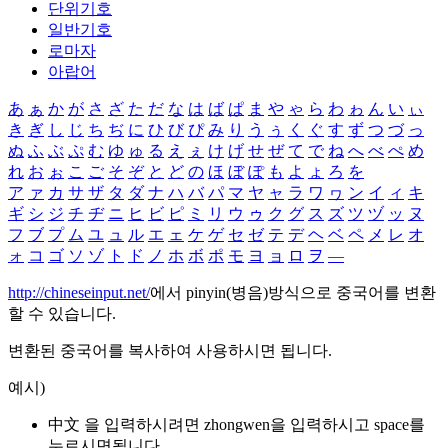
단위기호
일반기호
로마자
아랍어
あ
ぁ
か
が
さ
ざ
た
だ
な
は
ば
ぱ
ま
や
ゃ
ら
わ
ゎ
ん
い
ぃ
き
ぎ
し
じ
ち
ぢ
に
ひ
び
ぴ
み
り
う
ぅ
く
ぐ
す
ず
つ
づ
っ
ぬ
ふ
ぶ
ぷ
む
ゆ
ゅ
る
え
ぇ
け
げ
せ
ぜ
て
で
ね
へ
べ
ぺ
め
れ
お
ぉ
こ
ご
そ
ぞ
と
ど
の
ほ
ぼ
ぽ
も
よ
ょ
ろ
を
ア
ァ
カ
サ
ザ
タ
ダ
ナ
ハ
バ
パ
マ
ヤ
ャ
ラ
ワ
ヮ
ン
イ
ィ
キ
ギ
シ
ジ
チ
ヂ
ニ
ヒ
ビ
ピ
ミ
リ
ウ
ゥ
ク
グ
ス
ズ
ツ
ヅ
ッ
ヌ
フ
ブ
プ
ム
ユ
ュ
ル
エ
ェ
ケ
ゲ
セ
ゼ
テ
デ
ヘ
ベ
ペ
メ
レ
オ
ォ
コ
ゴ
ソ
ゾ
ト
ド
ノ
ホ
ボ
ポ
モ
ヨ
ョ
ロ
ヲ
―
http://chineseinput.net/
에서 pinyin(병음)방식으로 중국어를 변환
할 수 있습니다.
변환된 중국어를 복사하여 사용하시면 됩니다.
예시)
中文 을 입력하시려면
zhongwen
을 입력하시고 space를
누르시면됩니다.