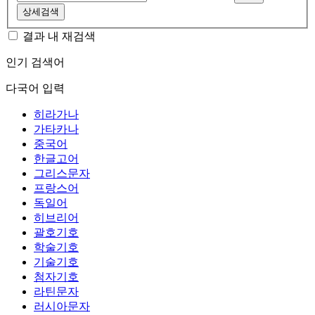
상세검색
결과 내 재검색
인기 검색어
다국어 입력
히라가나
가타카나
중국어
한글고어
그리스문자
프랑스어
독일어
히브리어
괄호기호
학술기호
기술기호
첨자기호
라틴문자
러시아문자