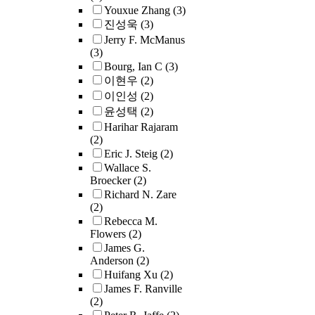
problems w
relationshi
deviation 
in lake stra
earth (AE) 
Youxue Zhang
(3)
measuring 
astronomy 
commonly 
regime und
metal (TM) 
진성욱
(3)
contents w
circa 1770-
horizontal 
scenarios i
different ty
Jerry F. McManus
by use of 
chapter is 
subsurface.
increase in
bonding wit
(3)
This study
my dissertat
geomorphol
of summer s
electrostati
Bourg, Ian C
(3)
that, althou
fulfillment
stratigraphi
and a decre
dominated 
이현우
(2)
variation i
title astrob
where valley
duration of
covalent b
이인성
(2)
sulfide/sili
degree.
of fine-gra
stratificati
respectivel
윤성택
(2)
content, th
soils over 
that quagg
there is no 
Harihar Rajaram
concentrati
hydraulical
growth incr
relating the
(2)
core is too 
conductive 
warmer wat
dopant char
Eric J. Steig
(2)
account for 
typical for 
temperature
radii to the
Wallace S.
amount of 
Atlantic coa
stratificati
energy of w
Broecker
(2)
production 
Groundwate
also found t
molecule. In
Richard N. Zare
geodynamo p
headwater w
importance 
found that 
(2)
Pd-Ag parti
also commo
temperatur
factors, in
Rebecca M.
study attem
region, so t
availabilit
surface latt
Flowers
(2)
constrain t
this resear
trophic sta
ionic size, l
James G.
107Ag, the
applicable t
mussel age,
(different o
Anderson
(2)
daughter pr
extent, and
sensitivity 
members) c
Huifang Xu
(2)
107Pd (t1/2
viewed in t
limitation 
determine t
James F. Ranville
million yea
the wider p
mussels gre
energy seq
(2)
in Hawaiian
surface wate
time.The c
different m