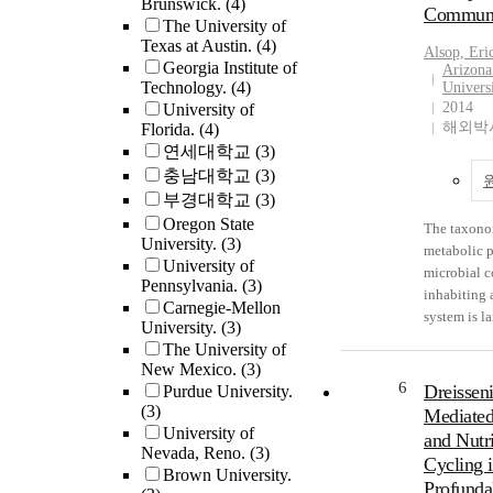
Brunswick.
(4)
the original
Communi
collector 
The University of
stream. The
instrumental
Texas at Austin.
(4)
further supp
Alsop, Eri
implemente
Georgia Institute of
stream geoc
Arizona
Technology.
(4)
method to a
Univers
an indicator
2014
University of
common Ca
heterogene
해외박사
Florida.
(4)
standards 
permafrost 
연세대학교
(3)
good agree
This resear
충남대학교
(3)
model predi
that permaf
global, lon
부경대학교
(3)
degradation
external re
Oregon State
Alaskan Nor
The taxono
for the met
University.
(3)
exposing p
metabolic p
+/-0.041‰ 
University of
frozen carb
microbial 
Pennsylvania.
(3)
which repre
minerals to
inhabiting 
Carnegie-Mellon
to ten-fol
thereby inf
system is l
University.
(3)
over previo
stream geoc
determined
The University of
methods. Next, I
These geoc
physical a
New Mexico.
(3)
modified t
changes are
geochemical
6
Dreissen
Purdue University.
Carlo error
considerat
of the syst
(3)
Mediated
optimize s
examining t
the influen
University of
and Nutr
analysis of
impact of c
parameters
Nevada, Reno.
(3)
and delta4
Cycling 
change on a
temperatur
Brown University.
using a 48
Profunda
ecosystems
salinity ha