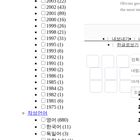
2003
(22)
mantle/cor
astrobiolog
site, at th
and exposu
offshore se
Olivine gro
longer olig
2002
(43)
geochemist
rotation. Pa
Beltsville 
subsequent
geochemistr
the most im
signatures 
2001
(89)
Experimenta
introductor
Research Ce
yields the 
3), I condu
forming mi
into PCR pr
2000
(16)
started as a 
concluding
the mid-Atl
stream wate
sixweek mi
extensively
1999
(26)
technical 
well as thre
plain of Ma
Streams dra
experiment.
Earth's crus
1998
(21)
because mo
written as s
site contain
north of th
quagga mus
upper mant
1997
(31)
내보내기
reacts with
manuscripts
1<super> st
Range lack 
Diporeia sp
stability an
1995
(1)
한글로보기
standard ca
been, or wil
order stream
evidence for
(previously
of olivine 
1993
(6)
materials, 
submitted f
instrumente
dissolution
dominant G
ambient C-
1992
(1)
difficult to
publication.
stations fo
because thi
macroinvert
has drawn g
정확
1991
(1)
technical i
these three
stream flow
limit the w
oligochaete
attention. A
1990
(2)
resolved wi
examines th
내림
chemistry, 
underlying 
second mo
complex su
1986
(1)
boron nitri
global cont
nested piez
sediment wh
benthic
bulk reacti
10
1985
(1)
which prov
carbon isot
(mostly in t
are expecte
macroinvert
between th
1984
(2)
relatively 
chemostrati
evaluating
dissolve. A
Great Lakes
surrounding 
조
1982
(1)
inert and re
Lennard She
hydrology 
a sulfate sa
were incub
with the wa
1981
(6)
wetting. Th
validate the
geochemist
signal in t
separately 
surface. Bu
1975
(1)
employed di
secular vari
portion of 
may correla
combinatio
molecules i
작성언어
thermal ana
chronostrat
that shows 
permafrost 
determine 
olivine min
영어
(880)
conductivi
for regiona
rate of flow
Carbonate 
organism i
surface on 
한국어
(11)
measuremen
correlation
area contai
dominates r
sediment m
atomistic/m
the phase b
chapter pro
독일어
(3)
zones of e
87Sr/86Sr ra
biogeochemi
level is stil
PbS. Liquid
detailed, 