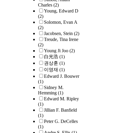
10 K. Confi
Charles
(2)
was observ
Young, Edward D
(2)
simulations
Solomon, Evan A
molecules n
(2)
surface exh
Jacobsen, Stein
(2)
bending and
Treude, Tina Irene
magnitude t
(2)
molecule.Th
Young Ji Joo
(2)
up the stage
白光浩
(1)
investigati
권상훈
(1)
key geoche
이영재
(1)
and could a
for water-r
Edward J. Bouwer
(1)
mechanism
Sidney M.
understand
Hemming
(1)
O-H fluids.
Edward M. Ripley
(1)
Jillian F. Banfield
(1)
Peter G. DeCelles
(1)
Andre S. Ellis
(1)