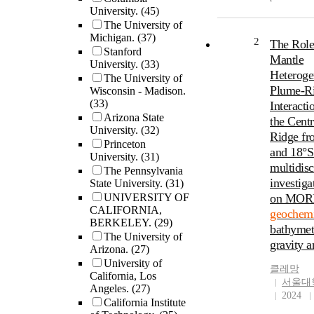
University.
(45)
and increas
The University of
weathering.
Michigan.
(37)
dissertatio
2
The Role
Stanford
the importa
Mantle
University.
(33)
changes in 
Heteroge
The University of
by examini
Plume-R
Wisconsin - Madison.
and soil ge
(33)
Interacti
mineral wea
Arizona State
the Centr
changes in 
University.
(32)
Ridge fr
geochemistry. Elem
Princeton
and 87Sr/8
and 18°S 
University.
(31)
geochemistr
multidisc
The Pennsylvania
and soils, p
investiga
State University.
(31)
and soil pa
UNIVERSITY OF
on MOR
from glacia
CALIFORNIA,
geochemi
surfaces of
BERKELEY.
(29)
bathymet
were evalua
The University of
gravity a
Arizona.
(27)
Carbonate 
University of
increases w
클레망
California, Los
across all s
서울대
Angeles.
(27)
exchangeabl
2024
California Institute
Ca concentr