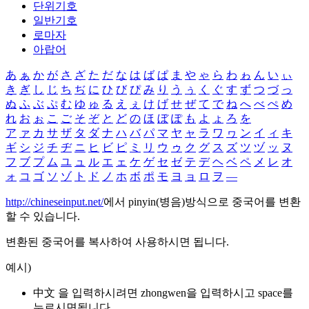
단위기호
일반기호
로마자
아랍어
あ
ぁ
か
が
さ
ざ
た
だ
な
は
ば
ぱ
ま
や
ゃ
ら
わ
ゎ
ん
い
ぃ
き
ぎ
し
じ
ち
ぢ
に
ひ
び
ぴ
み
り
う
ぅ
く
ぐ
す
ず
つ
づ
っ
ぬ
ふ
ぶ
ぷ
む
ゆ
ゅ
る
え
ぇ
け
げ
せ
ぜ
て
で
ね
へ
べ
ぺ
め
れ
お
ぉ
こ
ご
そ
ぞ
と
ど
の
ほ
ぼ
ぽ
も
よ
ょ
ろ
を
ア
ァ
カ
サ
ザ
タ
ダ
ナ
ハ
バ
パ
マ
ヤ
ャ
ラ
ワ
ヮ
ン
イ
ィ
キ
ギ
シ
ジ
チ
ヂ
ニ
ヒ
ビ
ピ
ミ
リ
ウ
ゥ
ク
グ
ス
ズ
ツ
ヅ
ッ
ヌ
フ
ブ
プ
ム
ユ
ュ
ル
エ
ェ
ケ
ゲ
セ
ゼ
テ
デ
ヘ
ベ
ペ
メ
レ
オ
ォ
コ
ゴ
ソ
ゾ
ト
ド
ノ
ホ
ボ
ポ
モ
ヨ
ョ
ロ
ヲ
―
http://chineseinput.net/
에서 pinyin(병음)방식으로 중국어를 변환
할 수 있습니다.
변환된 중국어를 복사하여 사용하시면 됩니다.
예시)
中文 을 입력하시려면
zhongwen
을 입력하시고 space를
누르시면됩니다.