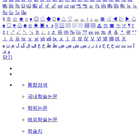
㎒
㎓
㎔
Ω
㏀
㏁
㎊
㎋
㎌
㏖
㏅
㎭
㎮
㎯
㏛
㎩
㎪
㎫
㎬
㏝
㏐
㏓
㏃
㏉
㏜
㏆
§
※
☆
★
○
●
◎
◇
◆
□
■
△
▽
→
←
↑
↓
↔
〓
◁
◀
▷
▶
♤
♠
♡
♥
♧
♣
⊙
◈
▣
◐
◑
▒
▤
▥
▨
▧
▦
▩
♨
☏
☎
☜
☞
¶
†
‡
↕
↗
↙
↖
↘
♭
♩
♪
♬
㉿
㈜
№
㏇
™
㏂
㏘
℡
＃
＆
＊
＠
ª
º
ⅰ
ⅱ
ⅲ
ⅳ
ⅴ
ⅵ
ⅶ
ⅷ
ⅸ
ⅹ
Ⅰ
Ⅱ
Ⅲ
Ⅳ
Ⅴ
Ⅵ
Ⅶ
Ⅷ
Ⅸ
Ⅹ
ا
ب
ت
ث
ج
ح
خ
د
ذ
ر
ز
س
ش
ص
ض
ط
ظ
ع
غ
ف
ق
ک
ل
م
ن
ه
و
ی
닫기
통합검색
국내학술논문
학위논문
해외학술논문
학술지