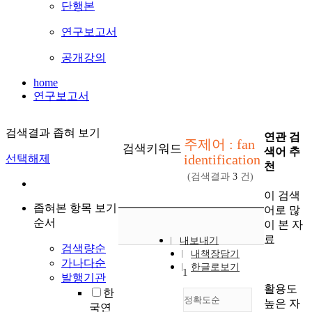
단행본
연구보고서
공개강의
home
연구보고서
검색결과 좁혀 보기
연관 검
주제어 : fan
검색키워드
색어 추
identification
선택해제
천
(검색결과
3
건)
이 검색
좁혀본 항목 보기
어로 많
순서
이 본 자
료
내보내기
검색량순
내책장담기
가나다순
한글로보기
1
발행기관
활용도
한
정확도순
높은 자
국연