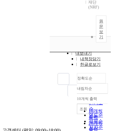
재단
(NRF)
원
문
보
기
내보내기
내책장담기
한글로보기
정확도순
내림차순
정확도
순
10개씩 출력
내림차순
인기도
순
조회
10개씩
연도순
출력
제목순
20개씩
저자순
출력
고객센터 (평일: 09:00~18:00)