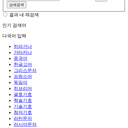
상세검색
결과 내 재검색
인기 검색어
다국어 입력
히라가나
가타카나
중국어
한글고어
그리스문자
프랑스어
독일어
히브리어
괄호기호
학술기호
기술기호
첨자기호
라틴문자
러시아문자