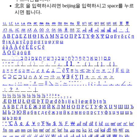
北京 을 입력하시려면
beijing
을 입력하시고 space를 누르
시면 됩니다.
ㅥ
ㅦ
ㅧ
ㅨ
ㅩ
ㅪ
ㅫ
ㅬ
ㅭ
ㅮ
ㅯ
ㅰ
ㅱ
ㅲ
ㅳ
ㅴ
ㅵ
ㅶ
ㅷ
ㅸ
ㅹ
ㅺ
ㅻ
ㅼ
ㅽ
ㅾ
ㅿ
ㆀ
ㆁ
ㆂ
ㆃ
ㆄ
ㆅ
ㆆ
ㆇ
ㆈ
ㆉ
ㆊ
ㆋ
ㆌ
ㆍ
ㆎ
Α
Β
Γ
Δ
Ε
Ζ
Η
Θ
Ι
Κ
Λ
Μ
Ν
Ξ
Ο
Π
Ρ
Σ
Τ
Υ
Φ
Χ
Ψ
Ω
α
β
γ
δ
ε
ζ
η
θ
ι
κ
λ
μ
ν
ξ
ο
π
ρ
σ
τ
υ
φ
χ
ψ
ω
á
à
Á
À
é
è
É
È
ç
Ç
ê
Ä
Ö
Ü
ä
ö
ü
ß
ְ
ֳ
ֲ
ֱ
ָ
ַ
ֵ
ֶ
ִ
ֹ
ּ
ֻ
ׂ
ׁ
ּ
ב
ה
נ
מ
צ
ת
ץ
ש
ד
ג
כ
ע
י
ח
ל
ך
ף
ק
ר
א
ט
ו
ן
ם
פ
‘
’
“
”
〔
〕
〈
〉
「
」
『
』
【
】
＂
（
）
［
］
｛
｝
±
×
÷
≠
≤
≥
∞
∴
♂
♀
∠
⊥
⌒
∂
∇
≡
≒
≪
≫
√
∽
∝
∵
∫
∬
∈
∋
⊆
⊇
⊂
⊃
∪
∩
∧
∨
￢
⇒
⇔
∀
∃
∮
∑
∏
＋
－
＜
＝
＞
、
。
·
‥
…
¨
〃
―
∥
＼
∼
´
～
ˇ
˘
˝
˚
˙
¸
˛
¡
¿
ː
！
＇
，
．
／
：
；
？
＾
＿
｀
｜
½
⅓
⅔
¼
¾
⅛
⅜
⅝
⅞
¹
²
³
⁴
ⁿ
₁
₂
₃
₄
Æ
Ð
Ħ
Ĳ
Ł
Ø
Œ
Þ
Ŧ
Ŋ
æ
đ
ð
ħ
ı
ĳ
ĸ
ŀ
ł
ø
œ
ß
þ
ŧ
ŋ
ŉ
А
Б
В
Г
Д
Е
Ё
Ж
З
И
Й
К
Л
М
Н
О
П
Р
С
Т
У
Ф
Х
Ц
Ч
Ш
Щ
Ъ
Ы
Ь
Э
Ю
Я
а
б
в
г
д
е
ё
ж
з
и
й
к
л
м
н
о
п
р
с
т
у
ф
х
ц
ч
ш
щ
ъ
ы
ь
э
ю
я
′
″
℃
Å
￠
￡
￥
¤
℉
‰
＄
％
Ｆ
￦
㎕
㎖
㎗
ℓ
㎘
㏄
㎣
㎤
㎥
㎦
㎙
㎚
㎛
㎜
㎝
㎞
㎟
㎠
㎡
㎢
㏊
㎍
㎎
㎏
㏏
㎈
㎉
㏈
㎧
㎨
㎰
㎱
㎲
㎳
㎴
㎵
㎶
㎷
㎸
㎹
㎀
㎁
㎂
㎃
㎄
㎺
㎻
㎽
㎾
㎿
㎐
㎑