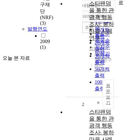
료
스타팬덤
구재
내림차순
정확도
을 통한 관
단
순
10개씩 출력
광객 행동
(NRF)
내림차순
인기도
(3)
조사: 봉하
순
조회
발행연도
10개씩
마을 사례
연도순
출력
연구
제목순
2009
20개씩
(1)
저자순
김형곤
출력
발행기
2009
30개씩
오늘 본 자료
한국연구
관순
출력
재단
50개씩
(NRF)
출력
100개씩
원
출력
문
보
기
2
스타팬덤
을 통한 관
광객 행동
조사: 봉하
마을 사례