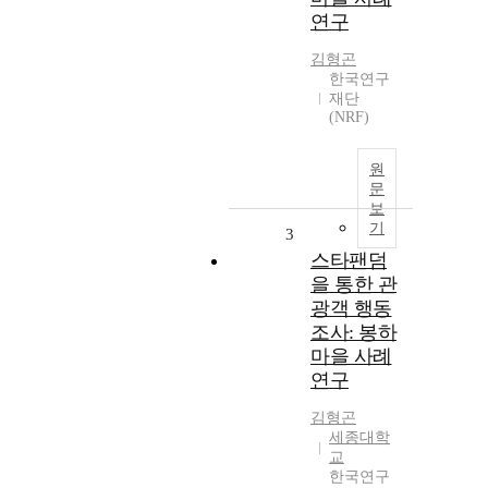
연구
김형곤
한국연구
재단
(NRF)
원
문
보
기
3
스타팬덤
을 통한 관
광객 행동
조사: 봉하
마을 사례
연구
김형곤
세종대학
교
한국연구