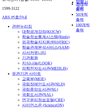
발행기
30개씩
관순
1599-3122
출력
50개씩
ARS 번호안내
출력
100개씩
관련누리집
출력
대학공개강의(KOCW)
학술정보통계시스템(Rinfo)
외국학술지지원센터(FRIC)
학술관계분석서비스(SAM)
사서커뮤니티
기관회원
지식나눔(LOOK)
의학전자도서관(MEDLIS)
유관기관 사이트
교육부(MOE)
국립장애인도서관(NLD)
국립중앙도서관(NL)
국회도서관(NAL)
연구윤리정보포털(CRE)
사이언스온 (ScienceON)