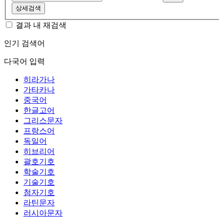
상세검색
결과 내 재검색
인기 검색어
다국어 입력
히라가나
가타카나
중국어
한글고어
그리스문자
프랑스어
독일어
히브리어
괄호기호
학술기호
기술기호
첨자기호
라틴문자
러시아문자