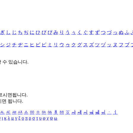
ぎ
し
じ
ち
ぢ
に
ひ
び
ぴ
み
り
う
ぅ
く
ぐ
す
ず
つ
づ
っ
ぬ
ふ
シ
ジ
チ
ヂ
ニ
ヒ
ビ
ピ
ミ
リ
ウ
ゥ
ク
グ
ス
ズ
ツ
ヅ
ッ
ヌ
フ
ブ
할 수 있습니다.
누르시면됩니다.
시면 됩니다.
ㅻ
ㅼ
ㅽ
ㅾ
ㅿ
ㆀ
ㆁ
ㆂ
ㆃ
ㆄ
ㆅ
ㆆ
ㆇ
ㆈ
ㆉ
ㆊ
ㆋ
ㆌ
ㆍ
ㆎ
θ
ι
κ
λ
μ
ν
ξ
ο
π
ρ
σ
τ
υ
φ
χ
ψ
ω