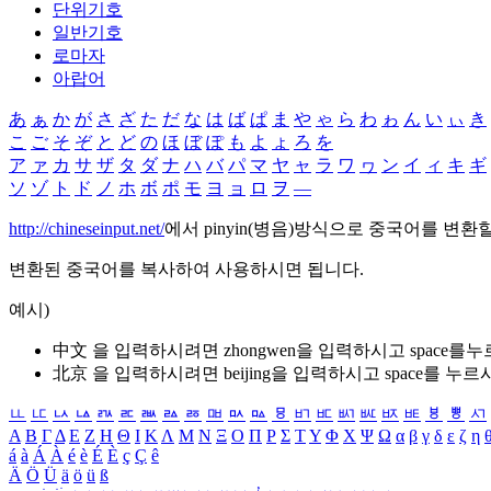
단위기호
일반기호
로마자
아랍어
あ
ぁ
か
が
さ
ざ
た
だ
な
は
ば
ぱ
ま
や
ゃ
ら
わ
ゎ
ん
い
ぃ
き
こ
ご
そ
ぞ
と
ど
の
ほ
ぼ
ぽ
も
よ
ょ
ろ
を
ア
ァ
カ
サ
ザ
タ
ダ
ナ
ハ
バ
パ
マ
ヤ
ャ
ラ
ワ
ヮ
ン
イ
ィ
キ
ギ
ソ
ゾ
ト
ド
ノ
ホ
ボ
ポ
モ
ヨ
ョ
ロ
ヲ
―
http://chineseinput.net/
에서 pinyin(병음)방식으로 중국어를 변환
변환된 중국어를 복사하여 사용하시면 됩니다.
예시)
中文 을 입력하시려면
zhongwen
을 입력하시고 space를
北京 을 입력하시려면
beijing
을 입력하시고 space를 누르
ㅥ
ㅦ
ㅧ
ㅨ
ㅩ
ㅪ
ㅫ
ㅬ
ㅭ
ㅮ
ㅯ
ㅰ
ㅱ
ㅲ
ㅳ
ㅴ
ㅵ
ㅶ
ㅷ
ㅸ
ㅹ
ㅺ
Α
Β
Γ
Δ
Ε
Ζ
Η
Θ
Ι
Κ
Λ
Μ
Ν
Ξ
Ο
Π
Ρ
Σ
Τ
Υ
Φ
Χ
Ψ
Ω
α
β
γ
δ
ε
ζ
η
á
à
Á
À
é
è
É
È
ç
Ç
ê
Ä
Ö
Ü
ä
ö
ü
ß