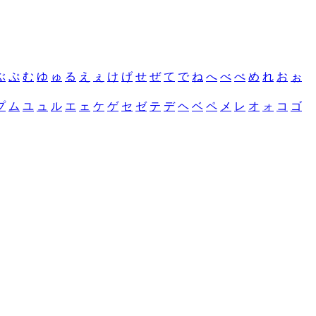
ぶ
ぷ
む
ゆ
ゅ
る
え
ぇ
け
げ
せ
ぜ
て
で
ね
へ
べ
ぺ
め
れ
お
ぉ
プ
ム
ユ
ュ
ル
エ
ェ
ケ
ゲ
セ
ゼ
テ
デ
ヘ
ベ
ペ
メ
レ
オ
ォ
コ
ゴ