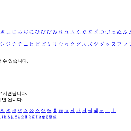
ぎ
し
じ
ち
ぢ
に
ひ
び
ぴ
み
り
う
ぅ
く
ぐ
す
ず
つ
づ
っ
ぬ
ふ
シ
ジ
チ
ヂ
ニ
ヒ
ビ
ピ
ミ
リ
ウ
ゥ
ク
グ
ス
ズ
ツ
ヅ
ッ
ヌ
フ
ブ
할 수 있습니다.
누르시면됩니다.
시면 됩니다.
ㅻ
ㅼ
ㅽ
ㅾ
ㅿ
ㆀ
ㆁ
ㆂ
ㆃ
ㆄ
ㆅ
ㆆ
ㆇ
ㆈ
ㆉ
ㆊ
ㆋ
ㆌ
ㆍ
ㆎ
θ
ι
κ
λ
μ
ν
ξ
ο
π
ρ
σ
τ
υ
φ
χ
ψ
ω