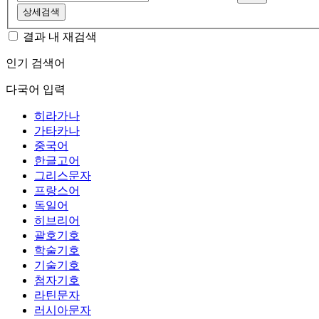
상세검색
결과 내 재검색
인기 검색어
다국어 입력
히라가나
가타카나
중국어
한글고어
그리스문자
프랑스어
독일어
히브리어
괄호기호
학술기호
기술기호
첨자기호
라틴문자
러시아문자