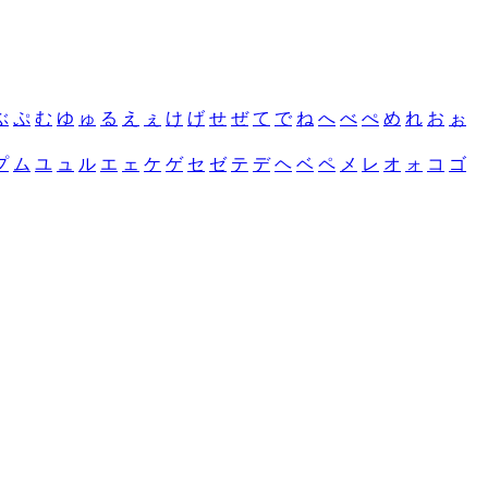
ぶ
ぷ
む
ゆ
ゅ
る
え
ぇ
け
げ
せ
ぜ
て
で
ね
へ
べ
ぺ
め
れ
お
ぉ
プ
ム
ユ
ュ
ル
エ
ェ
ケ
ゲ
セ
ゼ
テ
デ
ヘ
ベ
ペ
メ
レ
オ
ォ
コ
ゴ