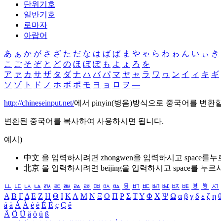
단위기호
일반기호
로마자
아랍어
あ
ぁ
か
が
さ
ざ
た
だ
な
は
ば
ぱ
ま
や
ゃ
ら
わ
ゎ
ん
い
ぃ
き
こ
ご
そ
ぞ
と
ど
の
ほ
ぼ
ぽ
も
よ
ょ
ろ
を
ア
ァ
カ
サ
ザ
タ
ダ
ナ
ハ
バ
パ
マ
ヤ
ャ
ラ
ワ
ヮ
ン
イ
ィ
キ
ギ
ソ
ゾ
ト
ド
ノ
ホ
ボ
ポ
モ
ヨ
ョ
ロ
ヲ
―
http://chineseinput.net/
에서 pinyin(병음)방식으로 중국어를 변환
변환된 중국어를 복사하여 사용하시면 됩니다.
예시)
中文 을 입력하시려면
zhongwen
을 입력하시고 space를
北京 을 입력하시려면
beijing
을 입력하시고 space를 누르
ㅥ
ㅦ
ㅧ
ㅨ
ㅩ
ㅪ
ㅫ
ㅬ
ㅭ
ㅮ
ㅯ
ㅰ
ㅱ
ㅲ
ㅳ
ㅴ
ㅵ
ㅶ
ㅷ
ㅸ
ㅹ
ㅺ
Α
Β
Γ
Δ
Ε
Ζ
Η
Θ
Ι
Κ
Λ
Μ
Ν
Ξ
Ο
Π
Ρ
Σ
Τ
Υ
Φ
Χ
Ψ
Ω
α
β
γ
δ
ε
ζ
η
á
à
Á
À
é
è
É
È
ç
Ç
ê
Ä
Ö
Ü
ä
ö
ü
ß