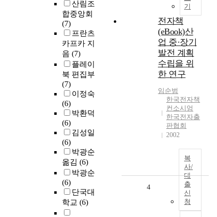
산림조
기
합중앙회
전자책
(7)
(eBook)산
프란츠
업 중·장기
카프카 지
발전 계획
음
(7)
수립을 위
플레이
한 연구
북 편집부
(7)
임순범
이정숙
한국전자책
(6)
컨소시엄
박환덕
한국전자출
(6)
판협회
김성일
2002
(6)
박광순
복
옮김
(6)
사/
박광순
대
(6)
출
4
단국대
신
학교
(6)
청