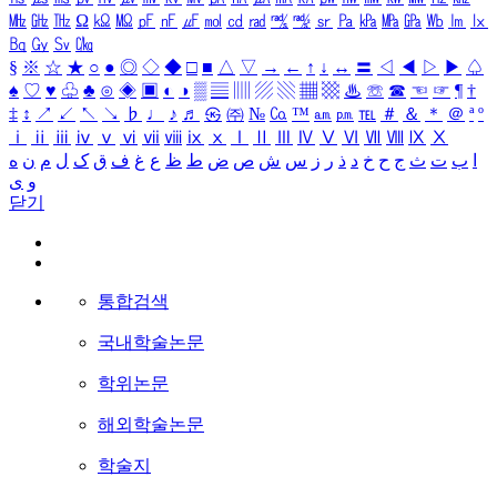
㎒
㎓
㎔
Ω
㏀
㏁
㎊
㎋
㎌
㏖
㏅
㎭
㎮
㎯
㏛
㎩
㎪
㎫
㎬
㏝
㏐
㏓
㏃
㏉
㏜
㏆
§
※
☆
★
○
●
◎
◇
◆
□
■
△
▽
→
←
↑
↓
↔
〓
◁
◀
▷
▶
♤
♠
♡
♥
♧
♣
⊙
◈
▣
◐
◑
▒
▤
▥
▨
▧
▦
▩
♨
☏
☎
☜
☞
¶
†
‡
↕
↗
↙
↖
↘
♭
♩
♪
♬
㉿
㈜
№
㏇
™
㏂
㏘
℡
＃
＆
＊
＠
ª
º
ⅰ
ⅱ
ⅲ
ⅳ
ⅴ
ⅵ
ⅶ
ⅷ
ⅸ
ⅹ
Ⅰ
Ⅱ
Ⅲ
Ⅳ
Ⅴ
Ⅵ
Ⅶ
Ⅷ
Ⅸ
Ⅹ
ا
ب
ت
ث
ج
ح
خ
د
ذ
ر
ز
س
ش
ص
ض
ط
ظ
ع
غ
ف
ق
ک
ل
م
ن
ه
و
ی
닫기
통합검색
국내학술논문
학위논문
해외학술논문
학술지