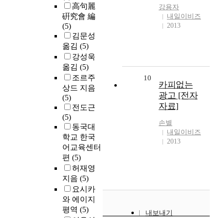
高句麗
강용자
硏究會 編
내일이비즈
(5)
2013
김문성
옮김
(5)
강성욱
옮김
(5)
조르주
10
카피없는
상드 지음
광고 [전자
(5)
자료]
전도근
(5)
손별
동국대
내일이비즈
학교 한국
2013
어교육센터
편
(5)
허재영
지음
(5)
요시카
와 에이지
평역
(5)
내보내기