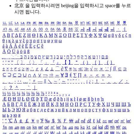
北京 을 입력하시려면
beijing
을 입력하시고 space를 누르
시면 됩니다.
ㅥ
ㅦ
ㅧ
ㅨ
ㅩ
ㅪ
ㅫ
ㅬ
ㅭ
ㅮ
ㅯ
ㅰ
ㅱ
ㅲ
ㅳ
ㅴ
ㅵ
ㅶ
ㅷ
ㅸ
ㅹ
ㅺ
ㅻ
ㅼ
ㅽ
ㅾ
ㅿ
ㆀ
ㆁ
ㆂ
ㆃ
ㆄ
ㆅ
ㆆ
ㆇ
ㆈ
ㆉ
ㆊ
ㆋ
ㆌ
ㆍ
ㆎ
Α
Β
Γ
Δ
Ε
Ζ
Η
Θ
Ι
Κ
Λ
Μ
Ν
Ξ
Ο
Π
Ρ
Σ
Τ
Υ
Φ
Χ
Ψ
Ω
α
β
γ
δ
ε
ζ
η
θ
ι
κ
λ
μ
ν
ξ
ο
π
ρ
σ
τ
υ
φ
χ
ψ
ω
á
à
Á
À
é
è
É
È
ç
Ç
ê
Ä
Ö
Ü
ä
ö
ü
ß
ְ
ֳ
ֲ
ֱ
ָ
ַ
ֵ
ֶ
ִ
ֹ
ּ
ֻ
ׂ
ׁ
ּ
ב
ה
נ
מ
צ
ת
ץ
ש
ד
ג
כ
ע
י
ח
ל
ך
ף
ק
ר
א
ט
ו
ן
ם
פ
‘
’
“
”
〔
〕
〈
〉
「
」
『
』
【
】
＂
（
）
［
］
｛
｝
±
×
÷
≠
≤
≥
∞
∴
♂
♀
∠
⊥
⌒
∂
∇
≡
≒
≪
≫
√
∽
∝
∵
∫
∬
∈
∋
⊆
⊇
⊂
⊃
∪
∩
∧
∨
￢
⇒
⇔
∀
∃
∮
∑
∏
＋
－
＜
＝
＞
、
。
·
‥
…
¨
〃
―
∥
＼
∼
´
～
ˇ
˘
˝
˚
˙
¸
˛
¡
¿
ː
！
＇
，
．
／
：
；
？
＾
＿
｀
｜
½
⅓
⅔
¼
¾
⅛
⅜
⅝
⅞
¹
²
³
⁴
ⁿ
₁
₂
₃
₄
Æ
Ð
Ħ
Ĳ
Ł
Ø
Œ
Þ
Ŧ
Ŋ
æ
đ
ð
ħ
ı
ĳ
ĸ
ŀ
ł
ø
œ
ß
þ
ŧ
ŋ
ŉ
А
Б
В
Г
Д
Е
Ё
Ж
З
И
Й
К
Л
М
Н
О
П
Р
С
Т
У
Ф
Х
Ц
Ч
Ш
Щ
Ъ
Ы
Ь
Э
Ю
Я
а
б
в
г
д
е
ё
ж
з
и
й
к
л
м
н
о
п
р
с
т
у
ф
х
ц
ч
ш
щ
ъ
ы
ь
э
ю
я
′
″
℃
Å
￠
￡
￥
¤
℉
‰
＄
％
Ｆ
￦
㎕
㎖
㎗
ℓ
㎘
㏄
㎣
㎤
㎥
㎦
㎙
㎚
㎛
㎜
㎝
㎞
㎟
㎠
㎡
㎢
㏊
㎍
㎎
㎏
㏏
㎈
㎉
㏈
㎧
㎨
㎰
㎱
㎲
㎳
㎴
㎵
㎶
㎷
㎸
㎹
㎀
㎁
㎂
㎃
㎄
㎺
㎻
㎽
㎾
㎿
㎐
㎑