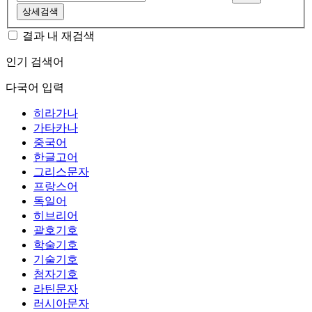
상세검색
결과 내 재검색
인기 검색어
다국어 입력
히라가나
가타카나
중국어
한글고어
그리스문자
프랑스어
독일어
히브리어
괄호기호
학술기호
기술기호
첨자기호
라틴문자
러시아문자