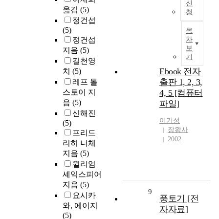
신
옮김
(5)
청
정건섭
(5)
목
정건섭
차
보
지음
(5)
기
길천영
Ebook 전자
치
(5)
출판 1, 2, 3,
레프 톨
스토이 지
4, 5 [컴퓨터
음
(5)
파일]
신해진
이기성
(5)
장왕사
프리드
2002
리히 니체
지음
(5)
윌리엄
셰익스피어
지음
(5)
9
요시카
풍토기 [전
와, 에이지
자자료]
(5)