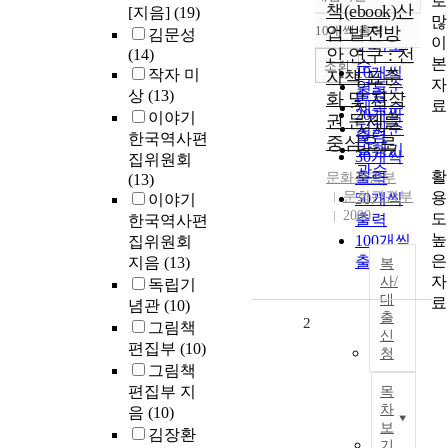
로
정확도
책(ebook)산
[지음]
(19)
많
순
10개씩 출력
업 발전방
김문성
내림차순
이
인기도
안 연구 : 전
(14)
본
순
조회
10개씩
작자 미
자책 표준
자
연도순
출력
상
(13)
화 및 저작
료
제목순
20개씩
이야기
권 문제를
저자순
출력
한국역사편
중심으로
발행기
30개씩
집위원회
관순
활
출력
문화관광부
(13)
용
문화관광부
50개씩
이야기
2000
도
출력
한국역사편
높
100개씩
집위원회
은
출력
지음
(13)
복
자
사/
독립기
대
료
념관
(10)
출
2
그림책
신
편집부
(10)
청
그림책
편집부 지
목
차
음
(10)
보
김장환
기