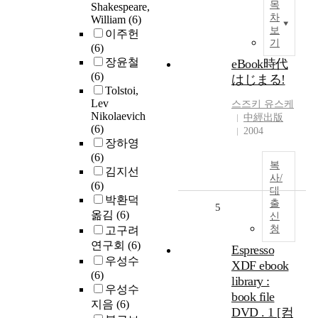
목
Shakespeare,
차
William
(6)
보
이주헌
기
(6)
장윤철
eBook時代
(6)
はじまる!
Tolstoi,
Lev
스즈키 유스케
Nikolaevich
中經出版
(6)
2004
장하영
(6)
복
김지선
사/
(6)
대
박환덕
출
5
옮김
(6)
신
청
고구려
연구회
(6)
Espresso
우성수
XDF ebook
(6)
library :
우성수
book file
지음
(6)
DVD . 1 [컴