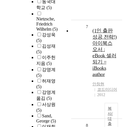
동국대
학교
(5)
Nietzsche,
Friedrich
7
Wilhelm
(5)
(1인 출판
강성욱
성공 전략!)
(5)
아이북스
김성재
오서 :
(5)
eBook 셀러
이주헌
되기 =
지음
(5)
iBooks
강영계
author
(5)
허재영
안창현
(5)
코드미디어
강영계
2012
옮김
(5)
서상원
복
(5)
사/
Sand,
대
George
(5)
출
8
이재희