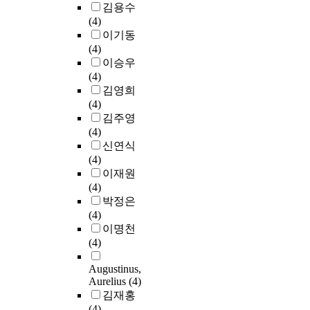
김용수
(4)
이기동
(4)
이승우
(4)
김영희
(4)
김주영
(4)
신연식
(4)
이재원
(4)
박정은
(4)
이명천
(4)
Augustinus,
Aurelius
(4)
김재홍
(4)