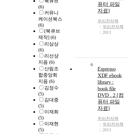
북큐브
퓨터 파일
(6)
자료]
커뮤니
케이션북스
우리전자책
(6)
우리전자책
[북큐브
2013
제작]
(6)
리삼상
(6)
리선샹
지음
(6)
6
Espresso
산림조
합중앙회
XDF ebook
지음
(6)
library :
김정수
book file
(5)
DVD . 2 [컴
김대중
퓨터 파일
(5)
자료]
이재희
(5)
우리전자책
이재현
우리전자책
(5)
2013