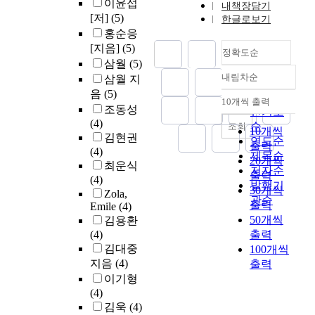
이윤섭
내책장담기
[저]
(5)
한글로보기
홍순응
[지음]
(5)
정확도순
삼월
(5)
내림차순
삼월 지
정확도
음
(5)
순
10개씩 출력
내림차순
조동성
인기도
(4)
순
조회
10개씩
김현권
연도순
출력
(4)
제목순
20개씩
최운식
저자순
출력
(4)
발행기
30개씩
Zola,
관순
출력
Emile
(4)
50개씩
김용환
(4)
출력
김대중
100개씩
지음
(4)
출력
이기형
(4)
김욱
(4)