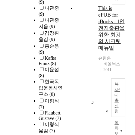
(9)
This is
나관중
(9)
ePUB for
나관중
iBooks : 1인
지음
(9)
전자출판을
김장환
위한 최강
옮김
(9)
의 시크릿
홍순응
매뉴얼
(9)
Kafka,
유찬웅
Franz
(8)
비엘북스
이윤섭
2011
(8)
한국독
복
립운동사연
사/
구소
(8)
대
이형식
출
3
신
(7)
청
Flaubert,
Gustave
(7)
목
이형식
차
옮김
(7)
보