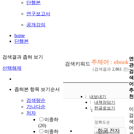
단행본
연구보고서
공개강의
home
단행본
검색결과 좁혀 보기
연
주제어 : ebook
검색키워드
관
선택해제
(검색결과
2,861
건)
검
색
어
좁혀본 항목 보기순서
추
천
내보내기
검색량순
내책장담기
가나다순
한글로보기
이
1
저자
검
이종하
색
정확도순
(20)
어
한국 전자
이종하
내림차순