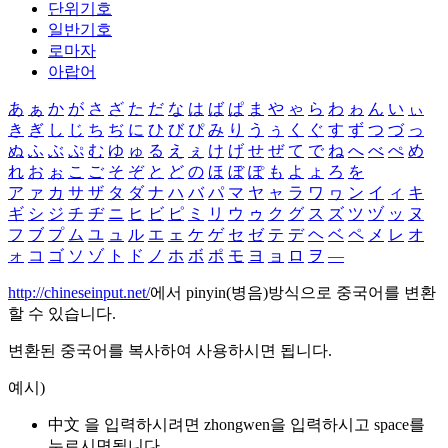
단위기호
일반기호
로마자
아랍어
あ
ぁ
か
が
さ
ざ
た
だ
な
は
ば
ぱ
ま
や
ゃ
ら
わ
ゎ
ん
い
ぃ
き
ぎ
し
じ
ち
ぢ
に
ひ
び
ぴ
み
り
う
ぅ
く
ぐ
す
ず
つ
づ
っ
ぬ
ふ
ぶ
ぷ
む
ゆ
ゅ
る
え
ぇ
け
げ
せ
ぜ
て
で
ね
へ
べ
ぺ
め
れ
お
ぉ
こ
ご
そ
ぞ
と
ど
の
ほ
ぼ
ぽ
も
よ
ょ
ろ
を
ア
ァ
カ
サ
ザ
タ
ダ
ナ
ハ
バ
パ
マ
ヤ
ャ
ラ
ワ
ヮ
ン
イ
ィ
キ
ギ
シ
ジ
チ
ヂ
ニ
ヒ
ビ
ピ
ミ
リ
ウ
ゥ
ク
グ
ス
ズ
ツ
ヅ
ッ
ヌ
フ
ブ
プ
ム
ユ
ュ
ル
エ
ェ
ケ
ゲ
セ
ゼ
テ
デ
ヘ
ベ
ペ
メ
レ
オ
ォ
コ
ゴ
ソ
ゾ
ト
ド
ノ
ホ
ボ
ポ
モ
ヨ
ョ
ロ
ヲ
―
http://chineseinput.net/
에서 pinyin(병음)방식으로 중국어를 변환
할 수 있습니다.
변환된 중국어를 복사하여 사용하시면 됩니다.
예시)
中文 을 입력하시려면
zhongwen
을 입력하시고 space를
누르시면됩니다.