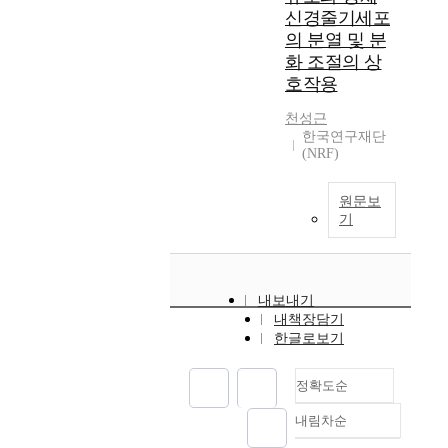
신경줄기세포
의 분열 및 분
화 조절의 상
호작용
천성근
한국연구재단
(NRF)
원문보
기
내보내기
내책장담기
한글로보기
정확도순
내림차순
정확도