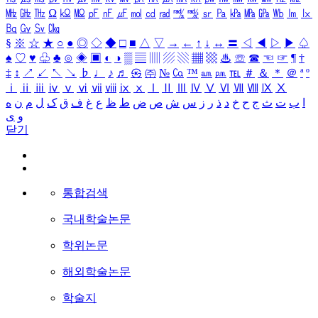
㎒
㎓
㎔
Ω
㏀
㏁
㎊
㎋
㎌
㏖
㏅
㎭
㎮
㎯
㏛
㎩
㎪
㎫
㎬
㏝
㏐
㏓
㏃
㏉
㏜
㏆
§
※
☆
★
○
●
◎
◇
◆
□
■
△
▽
→
←
↑
↓
↔
〓
◁
◀
▷
▶
♤
♠
♡
♥
♧
♣
⊙
◈
▣
◐
◑
▒
▤
▥
▨
▧
▦
▩
♨
☏
☎
☜
☞
¶
†
‡
↕
↗
↙
↖
↘
♭
♩
♪
♬
㉿
㈜
№
㏇
™
㏂
㏘
℡
＃
＆
＊
＠
ª
º
ⅰ
ⅱ
ⅲ
ⅳ
ⅴ
ⅵ
ⅶ
ⅷ
ⅸ
ⅹ
Ⅰ
Ⅱ
Ⅲ
Ⅳ
Ⅴ
Ⅵ
Ⅶ
Ⅷ
Ⅸ
Ⅹ
ا
ب
ت
ث
ج
ح
خ
د
ذ
ر
ز
س
ش
ص
ض
ط
ظ
ع
غ
ف
ق
ک
ل
م
ن
ه
و
ی
닫기
통합검색
국내학술논문
학위논문
해외학술논문
학술지