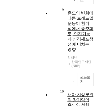
9
온도의 변화에
따른 트레드밀
운동이 흰쥐
뇌에서 중추피
로, 인지기능
과 신경세포생
성에 미치는
영향
임백빈
한국연구재단
(NRF)
원문보
기
10
해마 치상부위
의 장기억압
유도와 성체