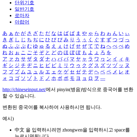
단위기호
일반기호
로마자
아랍어
あ
ぁ
か
が
さ
ざ
た
だ
な
は
ば
ぱ
ま
や
ゃ
ら
わ
ゎ
ん
い
ぃ
き
ぎ
し
じ
ち
ぢ
に
ひ
び
ぴ
み
り
う
ぅ
く
ぐ
す
ず
つ
づ
っ
ぬ
ふ
ぶ
ぷ
む
ゆ
ゅ
る
え
ぇ
け
げ
せ
ぜ
て
で
ね
へ
べ
ぺ
め
れ
お
ぉ
こ
ご
そ
ぞ
と
ど
の
ほ
ぼ
ぽ
も
よ
ょ
ろ
を
ア
ァ
カ
サ
ザ
タ
ダ
ナ
ハ
バ
パ
マ
ヤ
ャ
ラ
ワ
ヮ
ン
イ
ィ
キ
ギ
シ
ジ
チ
ヂ
ニ
ヒ
ビ
ピ
ミ
リ
ウ
ゥ
ク
グ
ス
ズ
ツ
ヅ
ッ
ヌ
フ
ブ
プ
ム
ユ
ュ
ル
エ
ェ
ケ
ゲ
セ
ゼ
テ
デ
ヘ
ベ
ペ
メ
レ
オ
ォ
コ
ゴ
ソ
ゾ
ト
ド
ノ
ホ
ボ
ポ
モ
ヨ
ョ
ロ
ヲ
―
http://chineseinput.net/
에서 pinyin(병음)방식으로 중국어를 변환
할 수 있습니다.
변환된 중국어를 복사하여 사용하시면 됩니다.
예시)
中文 을 입력하시려면
zhongwen
을 입력하시고 space를
누르시면됩니다.