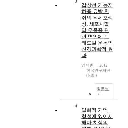
3
갑상선 기능저
하증 유발 흰
쥐의 뇌세포생
성, 세포사멸
및 우울증 관
련 변인에 트
레드밀 운동의
신경과학적 효
과
임백빈
2012
한국연구재단
(NRF)
원문보
기
4
일화적 기억
형성에 있어서
해마 치상의