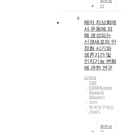
원문보
기
8
해마 치상회에
서 운동에 의
해 생성되는
신경세포의 안
정화 시기와
생존기간 및
인지기능 변화
에 관한 연구
김현태
NRF
KRM(Korean
Research
Memory)
2010
한국연구재단
(NRF)
원문보
기