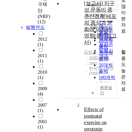
로
[보고서] 지구
구재
내림차순
많
정확도
성 운동이 중
단
이
순
추신경계 세포
10개씩 출력
(NRF)
내림차순
본
인기도
(12)
의 증식과 분
자
순
조회
발행연도
10개씩
화에 미치는
료
연도순
출력
영향(중간보고
제목순
2012
20개씩
서)
(1)
저자순
출력
발행기
활
김영표
30개씩
2011
관순
용
경희대학교
출력
(1)
2001
도
50개씩
한국연구재단
높
출력
2010
(NRF)
은
(1)
100개씩
자
출력
원문보
2009
료
기
(4)
2007
2
Effects of
(1)
postnatal
2001
exercise on
(1)
serotonin