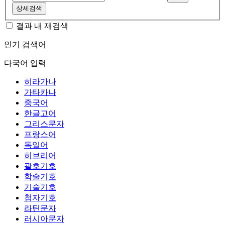
상세검색
결과 내 재검색
인기 검색어
다국어 입력
히라가나
가타카나
중국어
한글고어
그리스문자
프랑스어
독일어
히브리어
괄호기호
학술기호
기술기호
첨자기호
라틴문자
러시아문자