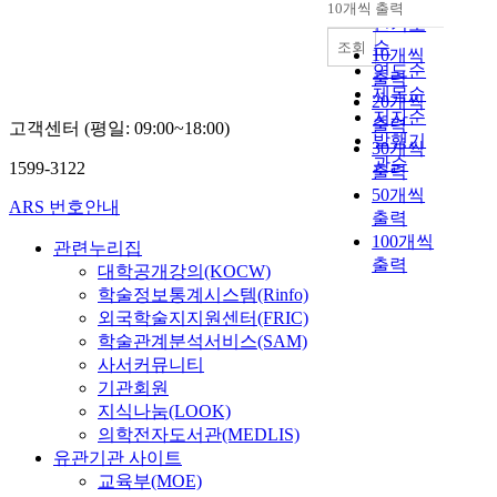
순
10개씩 출력
내림차순
인기도
순
조회
10개씩
연도순
출력
제목순
20개씩
저자순
출력
고객센터 (평일: 09:00~18:00)
발행기
30개씩
관순
1599-3122
출력
50개씩
ARS 번호안내
출력
100개씩
관련누리집
출력
대학공개강의(KOCW)
학술정보통계시스템(Rinfo)
외국학술지지원센터(FRIC)
학술관계분석서비스(SAM)
사서커뮤니티
기관회원
지식나눔(LOOK)
의학전자도서관(MEDLIS)
유관기관 사이트
교육부(MOE)