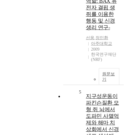
역할: BAX 유
전자 결핍 생
쥐를 이용한
행동 및 신경
생리 연구-
선웅
,
정민환
아주대학교
2009
한국연구재단
(NRF)
원문보
기
5
지구성운동이
파킨슨질환 모
형 쥐 뇌에서
도파민 사멸억
제와 해마 치
상회에서 신경