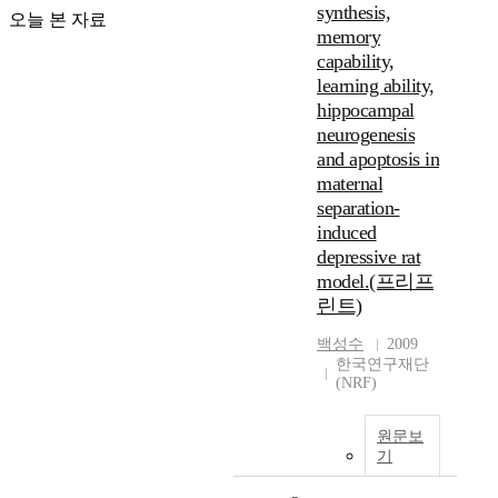
synthesis,
오늘 본 자료
memory
capability,
learning ability,
hippocampal
neurogenesis
and apoptosis in
maternal
separation-
induced
depressive rat
model.(프리프
린트)
백성수
2009
한국연구재단
(NRF)
원문보
기