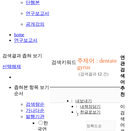
단행본
연구보고서
공개강의
home
연구보고서
검색결과 좁혀 보기
연
주제어 : dentate
검색키워드
관
gyrus
선택해제
검
(검색결과
12
건)
색
어
좁혀본 항목 보기
추
순서
천
내보내기
검색량순
이
내책장담기
가나다순
한글로보기
검
1
발행기관
색
한
어
정확도순
국연