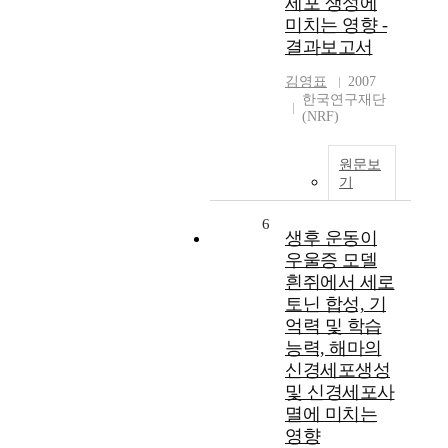
세포 생성에
미치는 영향 -
결과보고서
김영표
2007
한국연구재단
(NRF)
원문보
기
6
생후 운동이
우울증 모델
흰쥐에서 세로
토닌 합성, 기
억력 및 학습
능력, 해마의
신경세포생성
및 신경세포사
멸에 미치는
영향