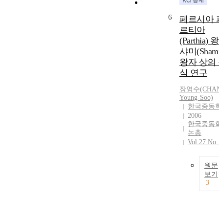
6
페르시아 
르티아
(Parthia)
샤미(Shami
왕자 상의
식 연구
장영수(CHA
Young-Soo)
한국중동
2006
한국중동
논총
Vol.27 No.
원문
보기
3