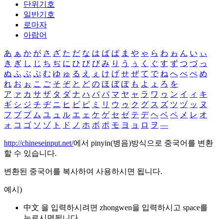
단위기호
일반기호
로마자
아랍어
あ
ぁ
か
が
さ
ざ
た
だ
な
は
ば
ぱ
ま
や
ゃ
ら
わ
ゎ
ん
い
ぃ
き
ぎ
し
じ
ち
ぢ
に
ひ
び
ぴ
み
り
う
ぅ
く
ぐ
す
ず
つ
づ
っ
ぬ
ふ
ぶ
ぷ
む
ゆ
ゅ
る
え
ぇ
け
げ
せ
ぜ
て
で
ね
へ
べ
ぺ
め
れ
お
ぉ
こ
ご
そ
ぞ
と
ど
の
ほ
ぼ
ぽ
も
よ
ょ
ろ
を
ア
ァ
カ
サ
ザ
タ
ダ
ナ
ハ
バ
パ
マ
ヤ
ャ
ラ
ワ
ヮ
ン
イ
ィ
キ
ギ
シ
ジ
チ
ヂ
ニ
ヒ
ビ
ピ
ミ
リ
ウ
ゥ
ク
グ
ス
ズ
ツ
ヅ
ッ
ヌ
フ
ブ
プ
ム
ユ
ュ
ル
エ
ェ
ケ
ゲ
セ
ゼ
テ
デ
ヘ
ベ
ペ
メ
レ
オ
ォ
コ
ゴ
ソ
ゾ
ト
ド
ノ
ホ
ボ
ポ
モ
ヨ
ョ
ロ
ヲ
―
http://chineseinput.net/
에서 pinyin(병음)방식으로 중국어를 변환
할 수 있습니다.
변환된 중국어를 복사하여 사용하시면 됩니다.
예시)
中文 을 입력하시려면
zhongwen
을 입력하시고 space를
누르시면됩니다.