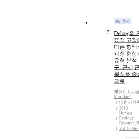
7
Delong의 
표적 고찰
따른 형태
과장 현상
유형 분석
구: 근세,
복식을 중
으로
배정민 ( Jung
Min Bae )
대한가정
2010
Human
Ecology
Research(
Vol.48 No.