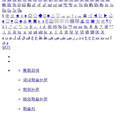
㎒
㎓
㎔
Ω
㏀
㏁
㎊
㎋
㎌
㏖
㏅
㎭
㎮
㎯
㏛
㎩
㎪
㎫
㎬
㏝
㏐
㏓
㏃
㏉
㏜
㏆
§
※
☆
★
○
●
◎
◇
◆
□
■
△
▽
→
←
↑
↓
↔
〓
◁
◀
▷
▶
♤
♠
♡
♥
♧
♣
⊙
◈
▣
◐
◑
▒
▤
▥
▨
▧
▦
▩
♨
☏
☎
☜
☞
¶
†
‡
↕
↗
↙
↖
↘
♭
♩
♪
♬
㉿
㈜
№
㏇
™
㏂
㏘
℡
＃
＆
＊
＠
ª
º
ⅰ
ⅱ
ⅲ
ⅳ
ⅴ
ⅵ
ⅶ
ⅷ
ⅸ
ⅹ
Ⅰ
Ⅱ
Ⅲ
Ⅳ
Ⅴ
Ⅵ
Ⅶ
Ⅷ
Ⅸ
Ⅹ
ا
ب
ت
ث
ج
ح
خ
د
ذ
ر
ز
س
ش
ص
ض
ط
ظ
ع
غ
ف
ق
ک
ل
م
ن
ه
و
ی
닫기
통합검색
국내학술논문
학위논문
해외학술논문
학술지