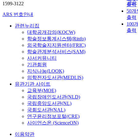
관순
1599-3122
출력
50개
ARS 번호안내
출력
100
관련누리집
출력
대학공개강의(KOCW)
학술정보통계시스템(Rinfo)
외국학술지지원센터(FRIC)
학술관계분석서비스(SAM)
사서커뮤니티
기관회원
지식나눔(LOOK)
의학전자도서관(MEDLIS)
유관기관 사이트
교육부(MOE)
국립장애인도서관(NLD)
국립중앙도서관(NL)
국회도서관(NAL)
연구윤리정보포털(CRE)
사이언스온 (ScienceON)
이용약관