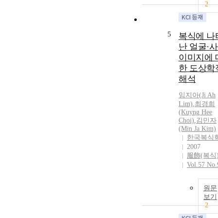
2
5
복식에 나
난 얼굴·
이미지에 
한 도상학
해석
임지아(Ji Ah
Lim)
,
최경희
(Kuyng Hee
Choi)
,
김민자
(Min Ja Kim)
한국복식
2007
服飾(복식
Vol.57 No.
원문
보기
2