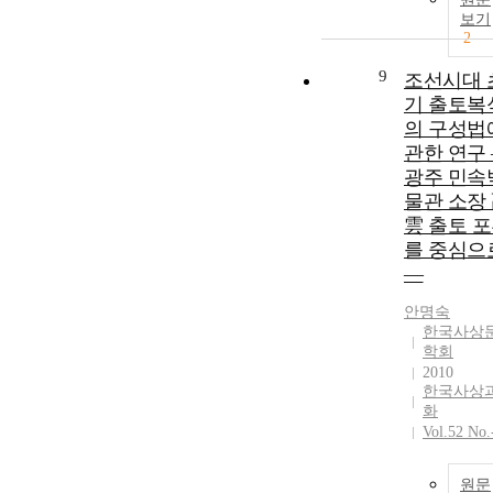
보기
2
9
조선시대 
기 출토복
의 구성법
관한 연구
광주 민속
물관 소장
雲 출토 
를 중심으
―
안명숙
한국사상
학회
2010
한국사상과
화
Vol.52 No.
원문