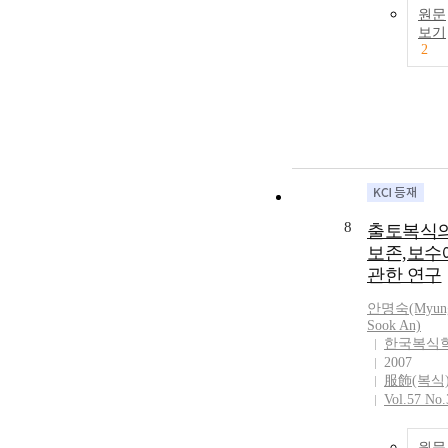
원문
보기
2
8
출토복식
보존,보수
관한 연구
안명숙(Myun
Sook An)
한국복식
2007
服飾(복식
Vol.57 No.
원문