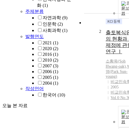
화
(1)
문
주제분류
기
자연과학
(9)
인문학
(2)
사회과학
(1)
2
출토복식
발행연도
의 현황과
2021
(1)
제점에 관
2020
(2)
연구 Ⅰ
2016
(1)
2010
(2)
소황옥(Soh
2007
(3)
Hwang-oak)
,
2006
(1)
영(Park Sun-
young)
2005
(1)
비교민속
2004
(1)
2005
작성언어
비교민속
한국어
(10)
Vol.0 No.3
오늘 본 자료
문
기