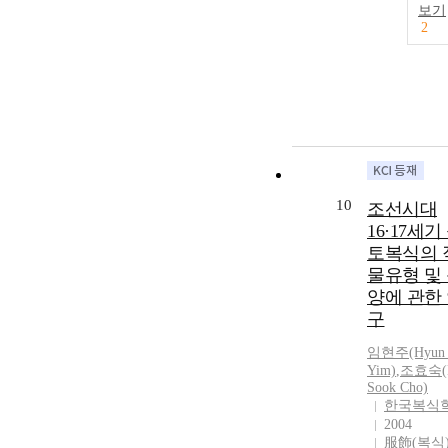
보기
2
10
조선시대
16·17세기
토복식의 
물유형 및
양에 관한
구
임현주(Hyun 
Yim)
,
조효숙(
Sook Cho)
한국복식
2004
服飾(복식