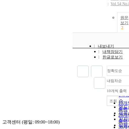
Vol.54 No.
원문
보기
2
내보내기
내책장담기
한글로보기
정확도순
내림차순
정확
순
10개씩 출력
내림
인기
순
조회
10개
연도
출력
제목
20개
저자
출력
고객센터 (평일: 09:00~18:00)
발행
30개