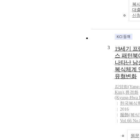
복사
대
신
3
19세기 프
스 패턴북
나타난 남
복식체계 
유형변화
김양희(Yang-
Kim)
,
류경화
(Kyung-Hwa 
한국복식
2016
服飾(복식
Vol.66 No.
원문