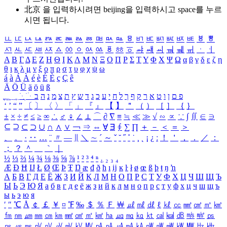
北京 을 입력하시려면
beijing
을 입력하시고 space를 누르
시면 됩니다.
ㅥ
ㅦ
ㅧ
ㅨ
ㅩ
ㅪ
ㅫ
ㅬ
ㅭ
ㅮ
ㅯ
ㅰ
ㅱ
ㅲ
ㅳ
ㅴ
ㅵ
ㅶ
ㅷ
ㅸ
ㅹ
ㅺ
ㅻ
ㅼ
ㅽ
ㅾ
ㅿ
ㆀ
ㆁ
ㆂ
ㆃ
ㆄ
ㆅ
ㆆ
ㆇ
ㆈ
ㆉ
ㆊ
ㆋ
ㆌ
ㆍ
ㆎ
Α
Β
Γ
Δ
Ε
Ζ
Η
Θ
Ι
Κ
Λ
Μ
Ν
Ξ
Ο
Π
Ρ
Σ
Τ
Υ
Φ
Χ
Ψ
Ω
α
β
γ
δ
ε
ζ
η
θ
ι
κ
λ
μ
ν
ξ
ο
π
ρ
σ
τ
υ
φ
χ
ψ
ω
á
à
Á
À
é
è
É
È
ç
Ç
ê
Ä
Ö
Ü
ä
ö
ü
ß
ְ
ֳ
ֲ
ֱ
ָ
ַ
ֵ
ֶ
ִ
ֹ
ּ
ֻ
ׂ
ׁ
ּ
ב
ה
נ
מ
צ
ת
ץ
ש
ד
ג
כ
ע
י
ח
ל
ך
ף
ק
ר
א
ט
ו
ן
ם
פ
‘
’
“
”
〔
〕
〈
〉
「
」
『
』
【
】
＂
（
）
［
］
｛
｝
±
×
÷
≠
≤
≥
∞
∴
♂
♀
∠
⊥
⌒
∂
∇
≡
≒
≪
≫
√
∽
∝
∵
∫
∬
∈
∋
⊆
⊇
⊂
⊃
∪
∩
∧
∨
￢
⇒
⇔
∀
∃
∮
∑
∏
＋
－
＜
＝
＞
、
。
·
‥
…
¨
〃
―
∥
＼
∼
´
～
ˇ
˘
˝
˚
˙
¸
˛
¡
¿
ː
！
＇
，
．
／
：
；
？
＾
＿
｀
｜
½
⅓
⅔
¼
¾
⅛
⅜
⅝
⅞
¹
²
³
⁴
ⁿ
₁
₂
₃
₄
Æ
Ð
Ħ
Ĳ
Ł
Ø
Œ
Þ
Ŧ
Ŋ
æ
đ
ð
ħ
ı
ĳ
ĸ
ŀ
ł
ø
œ
ß
þ
ŧ
ŋ
ŉ
А
Б
В
Г
Д
Е
Ё
Ж
З
И
Й
К
Л
М
Н
О
П
Р
С
Т
У
Ф
Х
Ц
Ч
Ш
Щ
Ъ
Ы
Ь
Э
Ю
Я
а
б
в
г
д
е
ё
ж
з
и
й
к
л
м
н
о
п
р
с
т
у
ф
х
ц
ч
ш
щ
ъ
ы
ь
э
ю
я
′
″
℃
Å
￠
￡
￥
¤
℉
‰
＄
％
Ｆ
￦
㎕
㎖
㎗
ℓ
㎘
㏄
㎣
㎤
㎥
㎦
㎙
㎚
㎛
㎜
㎝
㎞
㎟
㎠
㎡
㎢
㏊
㎍
㎎
㎏
㏏
㎈
㎉
㏈
㎧
㎨
㎰
㎱
㎲
㎳
㎴
㎵
㎶
㎷
㎸
㎹
㎀
㎁
㎂
㎃
㎄
㎺
㎻
㎽
㎾
㎿
㎐
㎑