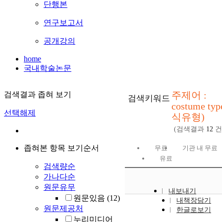
단행본
연구보고서
공개강의
home
국내학술논문
주제어 :
검색결과 좁혀 보기
검색키워드
costume ty
선택해제
식유형)
(검색결과
12
건
좁혀본 항목 보기순서
무료
기관 내 무료
유료
검색량순
가나다순
원문유무
내보내기
원문있음
(12)
내책장담기
원문제공처
한글로보기
누리미디어