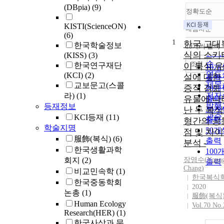
(DBpia)
(9)
정확도순
KISTI(ScienceON)
내림차순
정확
(6)
1
순
한국 고대
한국학술정보
10개씩 출력
내림
인기
식의 스키
(KISS)
(3)
순
조회
한국연구재단
이 복식 
10개
연도
(KCI)
(2)
설에 대한
출력
제목
교보문고(스콜
증적 검토 
20개
저자
라)
(1)
유물에 나
출력
발행
등재정보
난 두 복
30개
관순
KCI등재
(11)
출력
형간의 공
학술지명
50개
점 및 차
服飾(복식)
(6)
출력
분석 -
한국생활과학
100
회지
(2)
장영수(Young
출력
Chang)
비교민속학
(1)
한국복식
한국중동학회
2020
논총
(1)
服飾(복식
Human Ecology
Vol.70 No.
Research(HER)
(1)
한국사상과 문