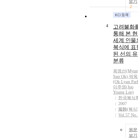
보기
2
4
고려불화
통해 본 
세계 인물
복식에 표
된 선의 
분류
옥명선(Myun
Sun Ok)
,
박옥
(Ok Lyun Par
이주영(Joo
Young Lee)
한국복식
2007
服飾(복식
Vol.57 No.
원문
보기