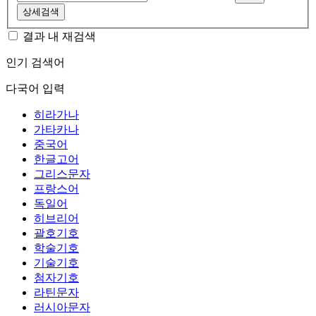
상세검색
결과 내 재검색
인기 검색어
다국어 입력
히라가나
가타카나
중국어
한글고어
그리스문자
프랑스어
독일어
히브리어
괄호기호
학술기호
기술기호
첨자기호
라틴문자
러시아문자