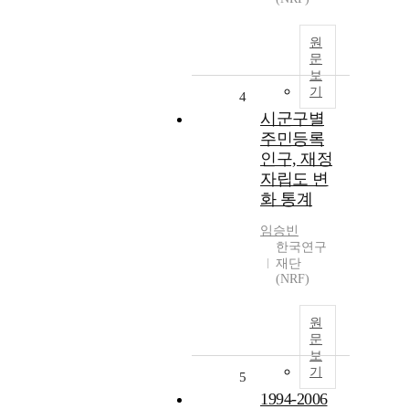
원
문
보
기
4
시군구별
주민등록
인구, 재정
자립도 변
화 통계
임승빈
한국연구
재단
(NRF)
원
문
보
기
5
1994-2006