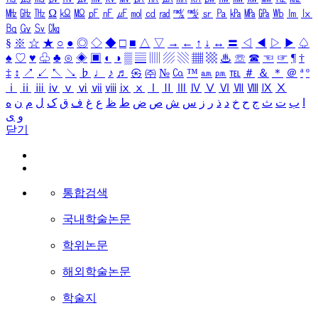
㎒
㎓
㎔
Ω
㏀
㏁
㎊
㎋
㎌
㏖
㏅
㎭
㎮
㎯
㏛
㎩
㎪
㎫
㎬
㏝
㏐
㏓
㏃
㏉
㏜
㏆
§
※
☆
★
○
●
◎
◇
◆
□
■
△
▽
→
←
↑
↓
↔
〓
◁
◀
▷
▶
♤
♠
♡
♥
♧
♣
⊙
◈
▣
◐
◑
▒
▤
▥
▨
▧
▦
▩
♨
☏
☎
☜
☞
¶
†
‡
↕
↗
↙
↖
↘
♭
♩
♪
♬
㉿
㈜
№
㏇
™
㏂
㏘
℡
＃
＆
＊
＠
ª
º
ⅰ
ⅱ
ⅲ
ⅳ
ⅴ
ⅵ
ⅶ
ⅷ
ⅸ
ⅹ
Ⅰ
Ⅱ
Ⅲ
Ⅳ
Ⅴ
Ⅵ
Ⅶ
Ⅷ
Ⅸ
Ⅹ
ا
ب
ت
ث
ج
ح
خ
د
ذ
ر
ز
س
ش
ص
ض
ط
ظ
ع
غ
ف
ق
ک
ل
م
ن
ه
و
ی
닫기
통합검색
국내학술논문
학위논문
해외학술논문
학술지