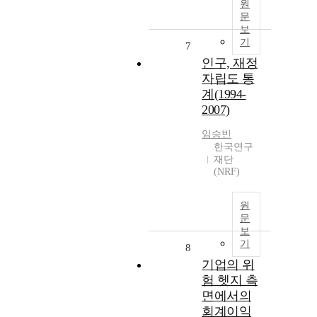
원
문
보
기
7
인구, 재정
자립도 통
계(1994-
2007)
임승빈
한국연구
재단
(NRF)
원
문
보
기
8
기업의 위
험 헷지 측
면에서의
회계이익