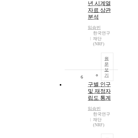
년 시계열
자료 상관
분석
임승빈
한국연구
재단
(NRF)
원
문
보
기
6
구별 인구
및 재정자
립도 통계
임승빈
한국연구
재단
(NRF)