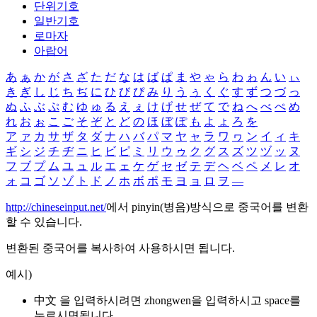
단위기호
일반기호
로마자
아랍어
あ
ぁ
か
が
さ
ざ
た
だ
な
は
ば
ぱ
ま
や
ゃ
ら
わ
ゎ
ん
い
ぃ
き
ぎ
し
じ
ち
ぢ
に
ひ
び
ぴ
み
り
う
ぅ
く
ぐ
す
ず
つ
づ
っ
ぬ
ふ
ぶ
ぷ
む
ゆ
ゅ
る
え
ぇ
け
げ
せ
ぜ
て
で
ね
へ
べ
ぺ
め
れ
お
ぉ
こ
ご
そ
ぞ
と
ど
の
ほ
ぼ
ぽ
も
よ
ょ
ろ
を
ア
ァ
カ
サ
ザ
タ
ダ
ナ
ハ
バ
パ
マ
ヤ
ャ
ラ
ワ
ヮ
ン
イ
ィ
キ
ギ
シ
ジ
チ
ヂ
ニ
ヒ
ビ
ピ
ミ
リ
ウ
ゥ
ク
グ
ス
ズ
ツ
ヅ
ッ
ヌ
フ
ブ
プ
ム
ユ
ュ
ル
エ
ェ
ケ
ゲ
セ
ゼ
テ
デ
ヘ
ベ
ペ
メ
レ
オ
ォ
コ
ゴ
ソ
ゾ
ト
ド
ノ
ホ
ボ
ポ
モ
ヨ
ョ
ロ
ヲ
―
http://chineseinput.net/
에서 pinyin(병음)방식으로 중국어를 변환
할 수 있습니다.
변환된 중국어를 복사하여 사용하시면 됩니다.
예시)
中文 을 입력하시려면
zhongwen
을 입력하시고 space를
누르시면됩니다.