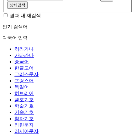
상세검색
결과 내 재검색
인기 검색어
다국어 입력
히라가나
가타카나
중국어
한글고어
그리스문자
프랑스어
독일어
히브리어
괄호기호
학술기호
기술기호
첨자기호
라틴문자
러시아문자