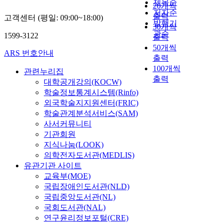
제목순
20개씩
저자순
출력
고객센터 (평일: 09:00~18:00)
발행기
30개씩
관순
1599-3122
출력
50개씩
ARS 번호안내
출력
100개씩
관련누리집
출력
대학공개강의(KOCW)
학술정보통계시스템(Rinfo)
외국학술지지원센터(FRIC)
학술관계분석서비스(SAM)
사서커뮤니티
기관회원
지식나눔(LOOK)
의학전자도서관(MEDLIS)
유관기관 사이트
교육부(MOE)
국립장애인도서관(NLD)
국립중앙도서관(NL)
국회도서관(NAL)
연구윤리정보포털(CRE)