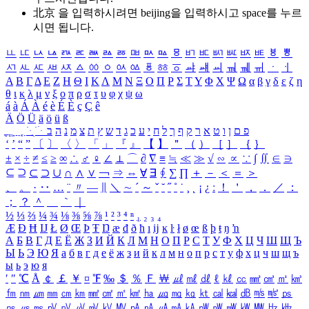
北京 을 입력하시려면
beijing
을 입력하시고 space를 누르
시면 됩니다.
ㅥ
ㅦ
ㅧ
ㅨ
ㅩ
ㅪ
ㅫ
ㅬ
ㅭ
ㅮ
ㅯ
ㅰ
ㅱ
ㅲ
ㅳ
ㅴ
ㅵ
ㅶ
ㅷ
ㅸ
ㅹ
ㅺ
ㅻ
ㅼ
ㅽ
ㅾ
ㅿ
ㆀ
ㆁ
ㆂ
ㆃ
ㆄ
ㆅ
ㆆ
ㆇ
ㆈ
ㆉ
ㆊ
ㆋ
ㆌ
ㆍ
ㆎ
Α
Β
Γ
Δ
Ε
Ζ
Η
Θ
Ι
Κ
Λ
Μ
Ν
Ξ
Ο
Π
Ρ
Σ
Τ
Υ
Φ
Χ
Ψ
Ω
α
β
γ
δ
ε
ζ
η
θ
ι
κ
λ
μ
ν
ξ
ο
π
ρ
σ
τ
υ
φ
χ
ψ
ω
á
à
Á
À
é
è
É
È
ç
Ç
ê
Ä
Ö
Ü
ä
ö
ü
ß
ְ
ֳ
ֲ
ֱ
ָ
ַ
ֵ
ֶ
ִ
ֹ
ּ
ֻ
ׂ
ׁ
ּ
ב
ה
נ
מ
צ
ת
ץ
ש
ד
ג
כ
ע
י
ח
ל
ך
ף
ק
ר
א
ט
ו
ן
ם
פ
‘
’
“
”
〔
〕
〈
〉
「
」
『
』
【
】
＂
（
）
［
］
｛
｝
±
×
÷
≠
≤
≥
∞
∴
♂
♀
∠
⊥
⌒
∂
∇
≡
≒
≪
≫
√
∽
∝
∵
∫
∬
∈
∋
⊆
⊇
⊂
⊃
∪
∩
∧
∨
￢
⇒
⇔
∀
∃
∮
∑
∏
＋
－
＜
＝
＞
、
。
·
‥
…
¨
〃
―
∥
＼
∼
´
～
ˇ
˘
˝
˚
˙
¸
˛
¡
¿
ː
！
＇
，
．
／
：
；
？
＾
＿
｀
｜
½
⅓
⅔
¼
¾
⅛
⅜
⅝
⅞
¹
²
³
⁴
ⁿ
₁
₂
₃
₄
Æ
Ð
Ħ
Ĳ
Ł
Ø
Œ
Þ
Ŧ
Ŋ
æ
đ
ð
ħ
ı
ĳ
ĸ
ŀ
ł
ø
œ
ß
þ
ŧ
ŋ
ŉ
А
Б
В
Г
Д
Е
Ё
Ж
З
И
Й
К
Л
М
Н
О
П
Р
С
Т
У
Ф
Х
Ц
Ч
Ш
Щ
Ъ
Ы
Ь
Э
Ю
Я
а
б
в
г
д
е
ё
ж
з
и
й
к
л
м
н
о
п
р
с
т
у
ф
х
ц
ч
ш
щ
ъ
ы
ь
э
ю
я
′
″
℃
Å
￠
￡
￥
¤
℉
‰
＄
％
Ｆ
￦
㎕
㎖
㎗
ℓ
㎘
㏄
㎣
㎤
㎥
㎦
㎙
㎚
㎛
㎜
㎝
㎞
㎟
㎠
㎡
㎢
㏊
㎍
㎎
㎏
㏏
㎈
㎉
㏈
㎧
㎨
㎰
㎱
㎲
㎳
㎴
㎵
㎶
㎷
㎸
㎹
㎀
㎁
㎂
㎃
㎄
㎺
㎻
㎽
㎾
㎿
㎐
㎑