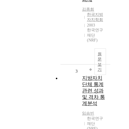
김종희
한국지방
자치학회
2003
한국연구
재단
(NRF)
원
문
보
기
3
지방자치
단체 통계
관련 성과
및 격차 통
계분석
임승빈
한국연구
재단
(NRF)