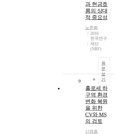
과 현금흐
름의 상대
적 중요성
노준화
2016
한국연구
재단
(NRF)
원
문
보
기
9
홀로세 하
구역 환경
변화 복원
을 위한
CV와 MS
의 검토
신영호