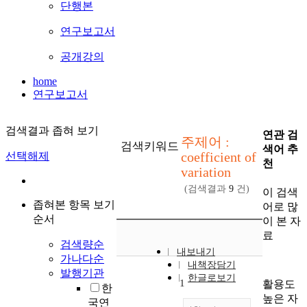
단행본
연구보고서
공개강의
home
연구보고서
검색결과 좁혀 보기
연관 검
주제어 :
검색키워드
색어 추
coefficient of
선택해제
천
variation
(검색결과
9
건)
이 검색
좁혀본 항목 보기
어로 많
순서
이 본 자
료
검색량순
내보내기
가나다순
내책장담기
발행기관
한글로보기
1
활용도
한
높은 자
국연