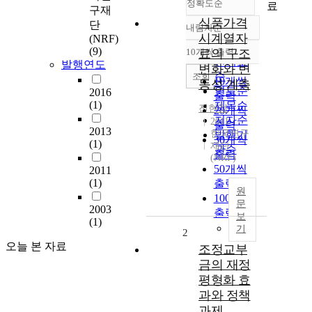
정확도순
료
구재
식품가격
단
내림차순
정확도
시계열자
(NRF)
순
(9)
10개씩 출력
료의 구조
내림차순
인기도
발행연도
변화와 변
순
조회
10개씩
동성 계측
연도순
2016
출력
(1)
제목순
진현정
20개씩
저자순
2011
출력
2013
한국연구
발행기
30개씩
(1)
재단
관순
출력
(NRF)
50개씩
2011
(1)
출력
원
100개씩
문
2003
출력
보
(1)
기
2
오늘 본 자료
조정교부
금의 재정
평형화 효
과와 정책
과제