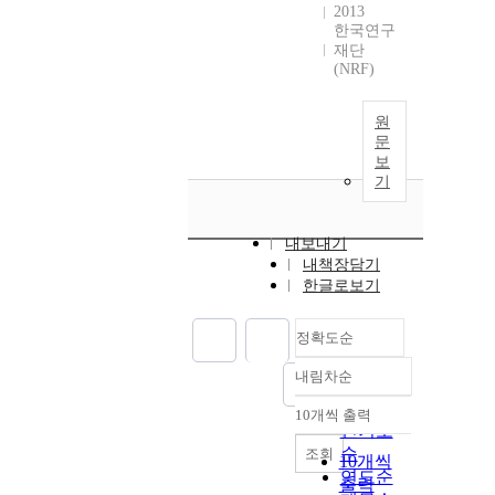
2013
한국연구
재단
(NRF)
원
문
보
기
내보내기
내책장담기
한글로보기
정확도순
내림차순
정확도
순
10개씩 출력
내림차순
인기도
순
조회
10개씩
연도순
출력