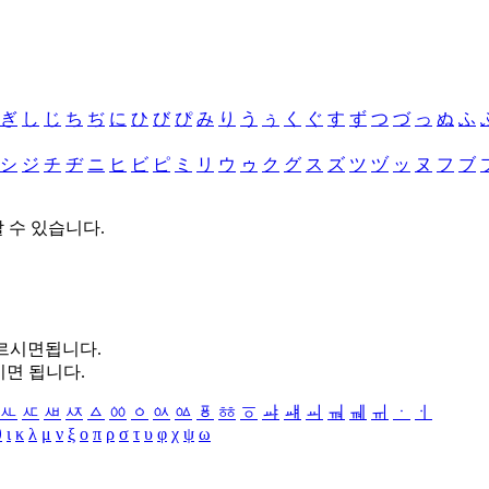
ぎ
し
じ
ち
ぢ
に
ひ
び
ぴ
み
り
う
ぅ
く
ぐ
す
ず
つ
づ
っ
ぬ
ふ
シ
ジ
チ
ヂ
ニ
ヒ
ビ
ピ
ミ
リ
ウ
ゥ
ク
グ
ス
ズ
ツ
ヅ
ッ
ヌ
フ
ブ
할 수 있습니다.
누르시면됩니다.
시면 됩니다.
ㅻ
ㅼ
ㅽ
ㅾ
ㅿ
ㆀ
ㆁ
ㆂ
ㆃ
ㆄ
ㆅ
ㆆ
ㆇ
ㆈ
ㆉ
ㆊ
ㆋ
ㆌ
ㆍ
ㆎ
θ
ι
κ
λ
μ
ν
ξ
ο
π
ρ
σ
τ
υ
φ
χ
ψ
ω