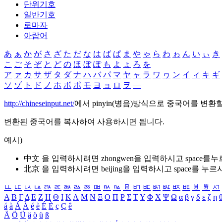
단위기호
일반기호
로마자
아랍어
あ
ぁ
か
が
さ
ざ
た
だ
な
は
ば
ぱ
ま
や
ゃ
ら
わ
ゎ
ん
い
ぃ
き
こ
ご
そ
ぞ
と
ど
の
ほ
ぼ
ぽ
も
よ
ょ
ろ
を
ア
ァ
カ
サ
ザ
タ
ダ
ナ
ハ
バ
パ
マ
ヤ
ャ
ラ
ワ
ヮ
ン
イ
ィ
キ
ギ
ソ
ゾ
ト
ド
ノ
ホ
ボ
ポ
モ
ヨ
ョ
ロ
ヲ
―
http://chineseinput.net/
에서 pinyin(병음)방식으로 중국어를 변환
변환된 중국어를 복사하여 사용하시면 됩니다.
예시)
中文 을 입력하시려면
zhongwen
을 입력하시고 space를
北京 을 입력하시려면
beijing
을 입력하시고 space를 누르
ㅥ
ㅦ
ㅧ
ㅨ
ㅩ
ㅪ
ㅫ
ㅬ
ㅭ
ㅮ
ㅯ
ㅰ
ㅱ
ㅲ
ㅳ
ㅴ
ㅵ
ㅶ
ㅷ
ㅸ
ㅹ
ㅺ
Α
Β
Γ
Δ
Ε
Ζ
Η
Θ
Ι
Κ
Λ
Μ
Ν
Ξ
Ο
Π
Ρ
Σ
Τ
Υ
Φ
Χ
Ψ
Ω
α
β
γ
δ
ε
ζ
η
á
à
Á
À
é
è
É
È
ç
Ç
ê
Ä
Ö
Ü
ä
ö
ü
ß