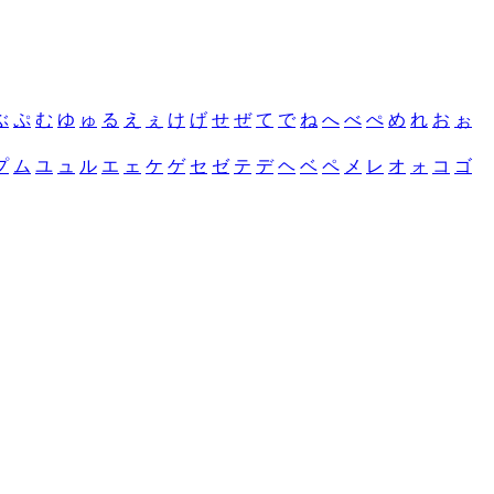
ぶ
ぷ
む
ゆ
ゅ
る
え
ぇ
け
げ
せ
ぜ
て
で
ね
へ
べ
ぺ
め
れ
お
ぉ
プ
ム
ユ
ュ
ル
エ
ェ
ケ
ゲ
セ
ゼ
テ
デ
ヘ
ベ
ペ
メ
レ
オ
ォ
コ
ゴ