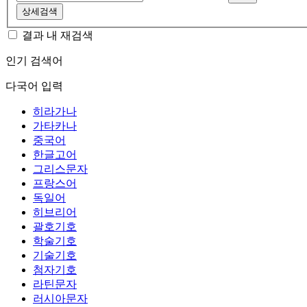
상세검색
결과 내 재검색
인기 검색어
다국어 입력
히라가나
가타카나
중국어
한글고어
그리스문자
프랑스어
독일어
히브리어
괄호기호
학술기호
기술기호
첨자기호
라틴문자
러시아문자