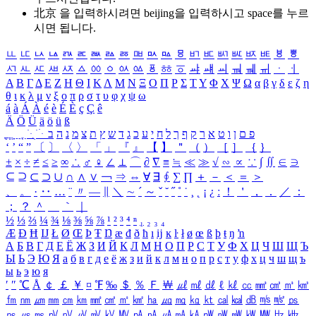
北京 을 입력하시려면
beijing
을 입력하시고 space를 누르
시면 됩니다.
ㅥ
ㅦ
ㅧ
ㅨ
ㅩ
ㅪ
ㅫ
ㅬ
ㅭ
ㅮ
ㅯ
ㅰ
ㅱ
ㅲ
ㅳ
ㅴ
ㅵ
ㅶ
ㅷ
ㅸ
ㅹ
ㅺ
ㅻ
ㅼ
ㅽ
ㅾ
ㅿ
ㆀ
ㆁ
ㆂ
ㆃ
ㆄ
ㆅ
ㆆ
ㆇ
ㆈ
ㆉ
ㆊ
ㆋ
ㆌ
ㆍ
ㆎ
Α
Β
Γ
Δ
Ε
Ζ
Η
Θ
Ι
Κ
Λ
Μ
Ν
Ξ
Ο
Π
Ρ
Σ
Τ
Υ
Φ
Χ
Ψ
Ω
α
β
γ
δ
ε
ζ
η
θ
ι
κ
λ
μ
ν
ξ
ο
π
ρ
σ
τ
υ
φ
χ
ψ
ω
á
à
Á
À
é
è
É
È
ç
Ç
ê
Ä
Ö
Ü
ä
ö
ü
ß
ְ
ֳ
ֲ
ֱ
ָ
ַ
ֵ
ֶ
ִ
ֹ
ּ
ֻ
ׂ
ׁ
ּ
ב
ה
נ
מ
צ
ת
ץ
ש
ד
ג
כ
ע
י
ח
ל
ך
ף
ק
ר
א
ט
ו
ן
ם
פ
‘
’
“
”
〔
〕
〈
〉
「
」
『
』
【
】
＂
（
）
［
］
｛
｝
±
×
÷
≠
≤
≥
∞
∴
♂
♀
∠
⊥
⌒
∂
∇
≡
≒
≪
≫
√
∽
∝
∵
∫
∬
∈
∋
⊆
⊇
⊂
⊃
∪
∩
∧
∨
￢
⇒
⇔
∀
∃
∮
∑
∏
＋
－
＜
＝
＞
、
。
·
‥
…
¨
〃
―
∥
＼
∼
´
～
ˇ
˘
˝
˚
˙
¸
˛
¡
¿
ː
！
＇
，
．
／
：
；
？
＾
＿
｀
｜
½
⅓
⅔
¼
¾
⅛
⅜
⅝
⅞
¹
²
³
⁴
ⁿ
₁
₂
₃
₄
Æ
Ð
Ħ
Ĳ
Ł
Ø
Œ
Þ
Ŧ
Ŋ
æ
đ
ð
ħ
ı
ĳ
ĸ
ŀ
ł
ø
œ
ß
þ
ŧ
ŋ
ŉ
А
Б
В
Г
Д
Е
Ё
Ж
З
И
Й
К
Л
М
Н
О
П
Р
С
Т
У
Ф
Х
Ц
Ч
Ш
Щ
Ъ
Ы
Ь
Э
Ю
Я
а
б
в
г
д
е
ё
ж
з
и
й
к
л
м
н
о
п
р
с
т
у
ф
х
ц
ч
ш
щ
ъ
ы
ь
э
ю
я
′
″
℃
Å
￠
￡
￥
¤
℉
‰
＄
％
Ｆ
￦
㎕
㎖
㎗
ℓ
㎘
㏄
㎣
㎤
㎥
㎦
㎙
㎚
㎛
㎜
㎝
㎞
㎟
㎠
㎡
㎢
㏊
㎍
㎎
㎏
㏏
㎈
㎉
㏈
㎧
㎨
㎰
㎱
㎲
㎳
㎴
㎵
㎶
㎷
㎸
㎹
㎀
㎁
㎂
㎃
㎄
㎺
㎻
㎽
㎾
㎿
㎐
㎑