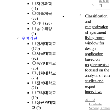
음성듣
자연과학
기
(41)
예술체육
2
Classification
(33)
and
기타
(28)
categorization
농수해양
of apartment
(5)
living room
수여기관
window for
연세대학교
design
(170)
서울대학교
application
(92)
based on
중앙대학교
requirements :
(26)
focused on the
경희대학교
analysis of cas
(23)
studies and
전북대학교
expert
(21)
interviews
고려대학교
(19)
김민정
성균관대학
Graduate
교
(9)
School, Yonsei