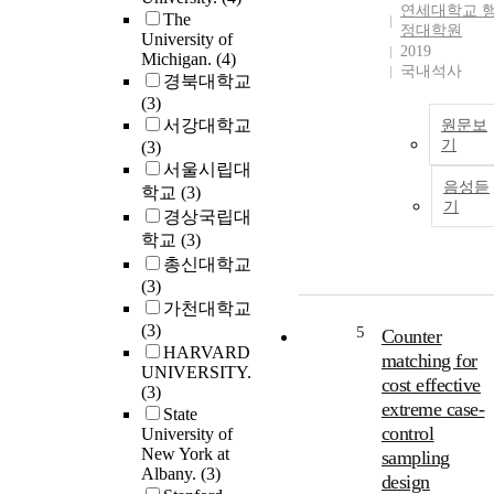
연세대학교 
The
정대학원
University of
2019
Michigan.
(4)
국내석사
경북대학교
(3)
서강대학교
원문보
기
(3)
서울시립대
음성듣
학교
(3)
기
경상국립대
학교
(3)
총신대학교
(3)
가천대학교
(3)
5
Counter
HARVARD
matching for
UNIVERSITY.
cost effective
(3)
extreme case-
State
control
University of
New York at
sampling
Albany.
(3)
design