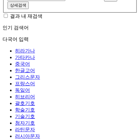
상세검색
결과 내 재검색
인기 검색어
다국어 입력
히라가나
가타카나
중국어
한글고어
그리스문자
프랑스어
독일어
히브리어
괄호기호
학술기호
기술기호
첨자기호
라틴문자
러시아문자