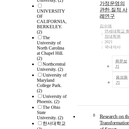
University.
(2)
가정운영의
관한 질적 사
UNIVERSITY
례연구
OF
CALIFORNIA,
김수애
BERKELEY.
연세대학교 
(2)
정대학원
The
2021
University of
국내석사
North Carolina
at Chapel Hill.
(2)
원문보
Northcentral
기
University.
(2)
University of
음성듣
Maryland
기
College Park.
(2)
University of
Phoenix.
(2)
The Ohio
State
8
Research on th
University.
(2)
Transformatio
한서대학교