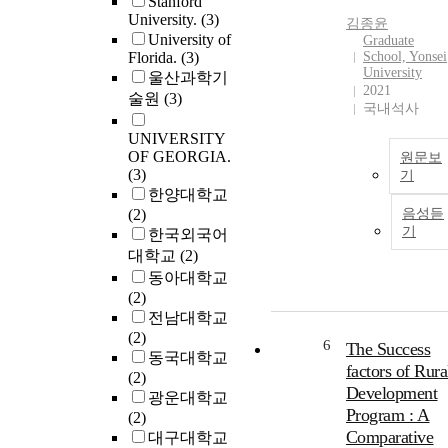
Stanford
University.
(3)
김종윤
University of
Graduate
Florida.
(3)
School, Yonsei
University
울산과학기
2021
술원
(3)
국내석사
UNIVERSITY
OF GEORGIA.
원문보
(3)
기
한양대학교
(2)
음성듣
기
한국외국어
대학교
(2)
동아대학교
(2)
전남대학교
(2)
6
The Success
동국대학교
factors of Rura
(2)
Development
광운대학교
Program : A
(2)
Comparative
대구대학교