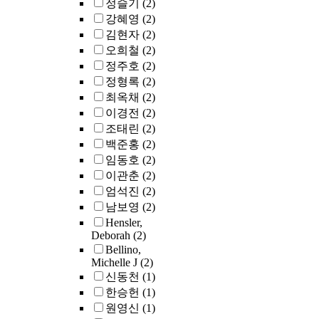
정슬기
(2)
강혜영
(2)
김현자
(2)
오희철
(2)
정주호
(2)
정형록
(2)
최옥채
(2)
이경전
(2)
조태린
(2)
백준홍
(2)
임동호
(2)
이관춘
(2)
엄석진
(2)
남보영
(2)
Hensler,
Deborah
(2)
Bellino,
Michelle J
(2)
신동천
(1)
한승헌
(1)
원영신
(1)