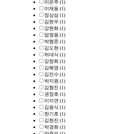
이은주
(1)
이재동
(1)
정상섬
(1)
김현우
(1)
강현화
(1)
엄명용
(1)
박형준
(1)
김도현
(1)
허대식
(1)
강창희
(1)
김혜영
(1)
김진수
(1)
박지원
(1)
김형진
(1)
권정호
(1)
이지연
(1)
김용식
(1)
한기호
(1)
김현진
(1)
박경희
(1)
안준모
(1)