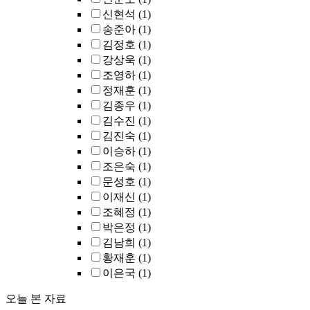
신현석
(1)
송준아
(1)
김정호
(1)
강상욱
(1)
조영하
(1)
정재훈
(1)
김종우
(1)
김수진
(1)
김진숙
(1)
이승하
(1)
조은숙
(1)
문성호
(1)
이재신
(1)
조혜정
(1)
박은정
(1)
김남희
(1)
황재훈
(1)
이은국
(1)
오늘 본 자료