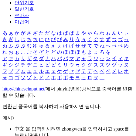
단위기호
일반기호
로마자
아랍어
あ
ぁ
か
が
さ
ざ
た
だ
な
は
ば
ぱ
ま
や
ゃ
ら
わ
ゎ
ん
い
ぃ
き
ぎ
し
じ
ち
ぢ
に
ひ
び
ぴ
み
り
う
ぅ
く
ぐ
す
ず
つ
づ
っ
ぬ
ふ
ぶ
ぷ
む
ゆ
ゅ
る
え
ぇ
け
げ
せ
ぜ
て
で
ね
へ
べ
ぺ
め
れ
お
ぉ
こ
ご
そ
ぞ
と
ど
の
ほ
ぼ
ぽ
も
よ
ょ
ろ
を
ア
ァ
カ
サ
ザ
タ
ダ
ナ
ハ
バ
パ
マ
ヤ
ャ
ラ
ワ
ヮ
ン
イ
ィ
キ
ギ
シ
ジ
チ
ヂ
ニ
ヒ
ビ
ピ
ミ
リ
ウ
ゥ
ク
グ
ス
ズ
ツ
ヅ
ッ
ヌ
フ
ブ
プ
ム
ユ
ュ
ル
エ
ェ
ケ
ゲ
セ
ゼ
テ
デ
ヘ
ベ
ペ
メ
レ
オ
ォ
コ
ゴ
ソ
ゾ
ト
ド
ノ
ホ
ボ
ポ
モ
ヨ
ョ
ロ
ヲ
―
http://chineseinput.net/
에서 pinyin(병음)방식으로 중국어를 변환
할 수 있습니다.
변환된 중국어를 복사하여 사용하시면 됩니다.
예시)
中文 을 입력하시려면
zhongwen
을 입력하시고 space를
누르시면됩니다.