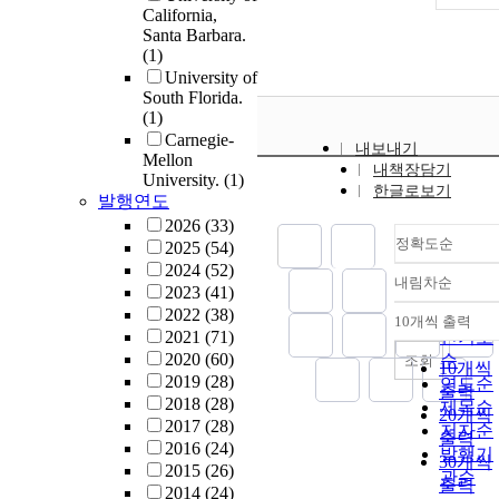
California,
Santa Barbara.
(1)
University of
South Florida.
(1)
Carnegie-
내보내기
Mellon
내책장담기
University.
(1)
한글로보기
발행연도
2026
(33)
정확도순
2025
(54)
2024
(52)
내림차순
정확도
2023
(41)
순
2022
(38)
10개씩 출력
내림차
2021
(71)
인기도
2020
(60)
순
조회
10개씩
2019
(28)
연도순
출력
2018
(28)
제목순
20개씩
2017
(28)
저자순
출력
2016
(24)
발행기
30개씩
2015
(26)
관순
출력
2014
(24)