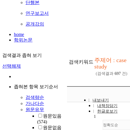
단행본
연구보고서
공개강의
home
학위논문
검색결과 좁혀 보기
주제어 : case
검색키워드
study
선택해제
(검색결과
697
건)
좁혀본 항목 보기순서
검색량순
내보내기
가나다순
내책장담기
원문유무
한글로보기
원문있음
1
(574)
정확도순
원문없음