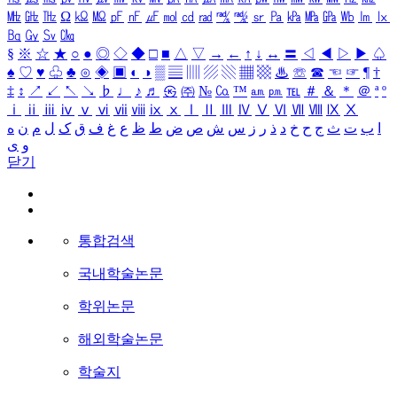
㎒
㎓
㎔
Ω
㏀
㏁
㎊
㎋
㎌
㏖
㏅
㎭
㎮
㎯
㏛
㎩
㎪
㎫
㎬
㏝
㏐
㏓
㏃
㏉
㏜
㏆
§
※
☆
★
○
●
◎
◇
◆
□
■
△
▽
→
←
↑
↓
↔
〓
◁
◀
▷
▶
♤
♠
♡
♥
♧
♣
⊙
◈
▣
◐
◑
▒
▤
▥
▨
▧
▦
▩
♨
☏
☎
☜
☞
¶
†
‡
↕
↗
↙
↖
↘
♭
♩
♪
♬
㉿
㈜
№
㏇
™
㏂
㏘
℡
＃
＆
＊
＠
ª
º
ⅰ
ⅱ
ⅲ
ⅳ
ⅴ
ⅵ
ⅶ
ⅷ
ⅸ
ⅹ
Ⅰ
Ⅱ
Ⅲ
Ⅳ
Ⅴ
Ⅵ
Ⅶ
Ⅷ
Ⅸ
Ⅹ
ا
ب
ت
ث
ج
ح
خ
د
ذ
ر
ز
س
ش
ص
ض
ط
ظ
ع
غ
ف
ق
ک
ل
م
ن
ه
و
ی
닫기
통합검색
국내학술논문
학위논문
해외학술논문
학술지