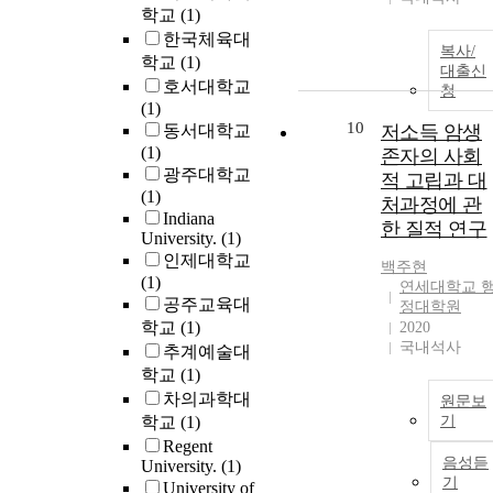
학교
(1)
한국체육대
복사/
학교
(1)
대출신
호서대학교
청
(1)
10
동서대학교
저소득 암생
(1)
존자의 사회
광주대학교
적 고립과 대
(1)
처과정에 관
Indiana
한 질적 연구
University.
(1)
인제대학교
백주현
(1)
연세대학교 
공주교육대
정대학원
학교
(1)
2020
국내석사
추계예술대
학교
(1)
차의과학대
원문보
학교
(1)
기
Regent
음성듣
University.
(1)
기
University of