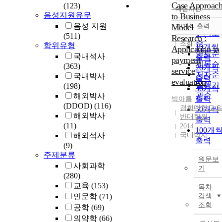
Case Approac
(123)
내림차순
정확도
음성지원유무
to Business
순
음성 지원
Model
10개씩 출력
내림차
인기도
(511)
Research :
순
조회
학위유형
10개씩
Application to
연도순
국내석사
출력
payment
제목순
(363)
20개씩
service
저자순
국내박사
출력
evaluation
발행기
(198)
30개씩
관순
해외박사
출력
박아름
(DDOD)
(116)
경희대학교 
50개씩
해외박사
반대학원
출력
(11)
2014
100개
해외석사
국내박사
출력
(9)
주제분류
원문보
사회과학
기
(280)
교육
(153)
목차
인문학
(71)
검색
조회
공학
(69)
의약학
(66)