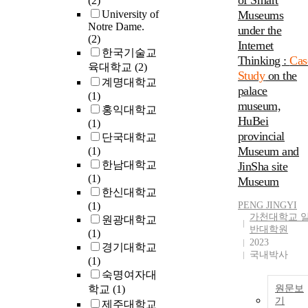
of Smart
(2)
University of
Museums
Notre Dame.
under the
(2)
Internet
한국기술교
Thinking :
Cas
육대학교
(2)
Study
on the
계명대학교
palace
(1)
museum,
홍익대학교
HuBei
(1)
provincial
단국대학교
Museum and
(1)
한남대학교
JinSha site
(1)
Museum
한신대학교
(1)
PENG JINGYI
가천대학교 
원광대학교
반대학원
(1)
2023
경기대학교
국내박사
(1)
숙명여자대
학교
(1)
원문보
기
제주대학교