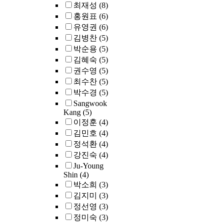
최재성
(8)
홍원표
(6)
유영권
(6)
김병찬
(5)
박순용
(5)
김혜숙
(5)
권수영
(5)
최수찬
(5)
박수경
(5)
Sangwook
Kang
(5)
이정훈
(4)
김민호
(4)
정석환
(4)
강진숙
(4)
Ju-Young
Shin
(4)
박소희
(3)
김지미
(3)
정선영
(3)
정미숙
(3)