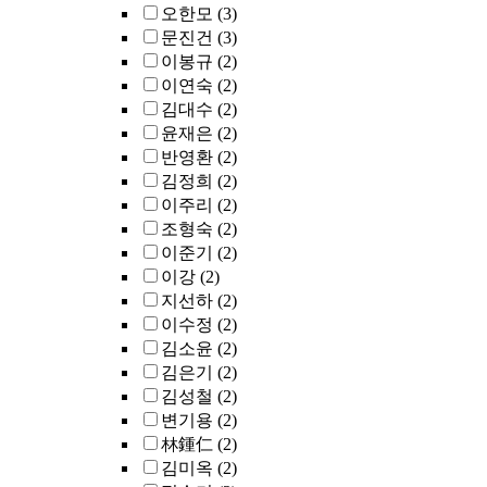
오한모
(3)
문진건
(3)
이봉규
(2)
이연숙
(2)
김대수
(2)
윤재은
(2)
반영환
(2)
김정희
(2)
이주리
(2)
조형숙
(2)
이준기
(2)
이강
(2)
지선하
(2)
이수정
(2)
김소윤
(2)
김은기
(2)
김성철
(2)
변기용
(2)
林鍾仁
(2)
김미옥
(2)