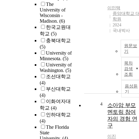
The
이민택
University of
중앙대학교 
Wisconsin -
학원
Madison.
(6)
2024
한국교원대
국내박사
학교
(5)
충북대학교
원문보
(5)
기
University of
Minnesota.
(5)
목차
University of
검색
Washington.
(5)
조회
조선대학교
(4)
음성듣
부산대학교
기
(4)
이화여자대
4
소아암 부모
학교
(4)
멘토링 참여
인하대학교
자의 경험 연
(4)
구
The Florida
State
이진
University.
(4)