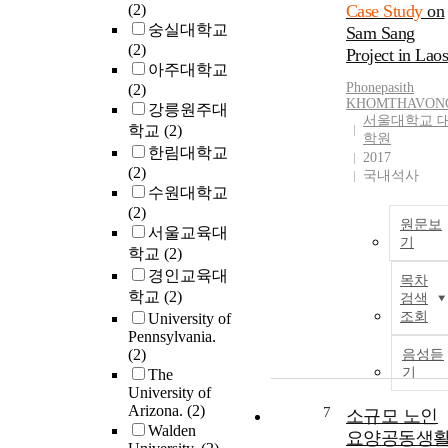
(2)
Case Study
on
숭실대학교
Sam Sang
(2)
Project in Lao
아주대학교
Phonepasith
(2)
KHOMTHAVON
강릉원주대
서울대학교 
학교
(2)
학원
한림대학교
2017
(2)
국내석사
수원대학교
(2)
원문보
서울교육대
기
학교
(2)
경인교육대
목차
학교
(2)
검색
조회
University of
Pennsylvania.
(2)
음성듣
기
The
University of
Arizona.
(2)
7
소규모 노인
Walden
요양공동생