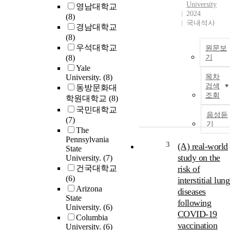
University
영남대학교
2024
(8)
국내석사
경남대학교
(8)
우석대학교
원문보
(8)
기
Yale
University.
(8)
목차
검색
동방문화대
조회
학원대학교
(8)
국민대학교
음성듣
(7)
기
The
Pennsylvania
3
(A) real-world
State
study on the
University.
(7)
건국대학교
risk of
(6)
interstitial lung
Arizona
diseases
State
following
University.
(6)
COVID-19
Columbia
vaccination
University.
(6)