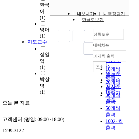
o
u
한국
b
t
어
내보내기
내책장담기
l
e
(1)
한글로보기
e
d
m
E
영어
o
정확도순
n
(1)
f
e
지도교수
내림차순
d
r
정확도
e
g
순
정일
10개씩 출력
내림차순
s
y
인기도
엽
i
R
순
조회
(1)
10개씩
g
e
연도순
출력
n
s
박상
제목순
20개씩
i
o
영
저자순
출력
n
u
(1)
발행기
30개씩
g
r
관순
출력
f
오늘 본 자료
c
50개씩
u
e
출력
e
s
고객센터 (평일: 09:00~18:00)
l
100개씩
(
-
출력
D
1599-3122
e
E