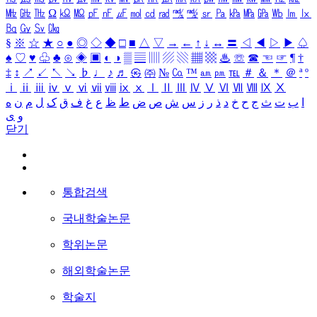
㎒
㎓
㎔
Ω
㏀
㏁
㎊
㎋
㎌
㏖
㏅
㎭
㎮
㎯
㏛
㎩
㎪
㎫
㎬
㏝
㏐
㏓
㏃
㏉
㏜
㏆
§
※
☆
★
○
●
◎
◇
◆
□
■
△
▽
→
←
↑
↓
↔
〓
◁
◀
▷
▶
♤
♠
♡
♥
♧
♣
⊙
◈
▣
◐
◑
▒
▤
▥
▨
▧
▦
▩
♨
☏
☎
☜
☞
¶
†
‡
↕
↗
↙
↖
↘
♭
♩
♪
♬
㉿
㈜
№
㏇
™
㏂
㏘
℡
＃
＆
＊
＠
ª
º
ⅰ
ⅱ
ⅲ
ⅳ
ⅴ
ⅵ
ⅶ
ⅷ
ⅸ
ⅹ
Ⅰ
Ⅱ
Ⅲ
Ⅳ
Ⅴ
Ⅵ
Ⅶ
Ⅷ
Ⅸ
Ⅹ
ا
ب
ت
ث
ج
ح
خ
د
ذ
ر
ز
س
ش
ص
ض
ط
ظ
ع
غ
ف
ق
ک
ل
م
ن
ه
و
ی
닫기
통합검색
국내학술논문
학위논문
해외학술논문
학술지