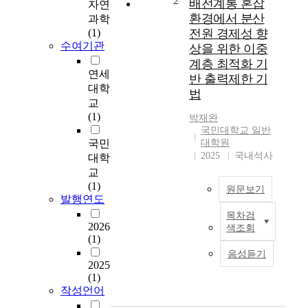
2
배전계통 혼잡
자연
e
환경에서 분산
과학
r
(1)
전원 경제성 향
t
수여기관
상을 위한 이중
a
계층 최적화 기
t
연세
반 출력제한 기
i
대학
법
o
교
n
(1)
박재완
a
국민대학교 일반
d
국민
대학원
d
2025
국내석사
대학
r
교
e
(1)
원문보기
s
발행연도
s
목차검
e
D
2026
색조회
s
i
(1)
t
s
음성듣기
h
t
2025
e
r
(1)
p
i
작성언어
r
b