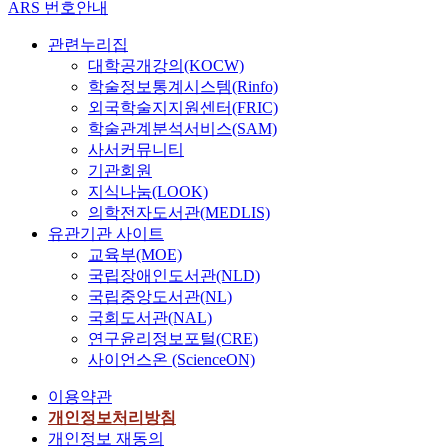
f
R
ARS 번호안내
f
s
i
)
관련누리집
c
,
대학공개강의(KOCW)
i
s
학술정보통계시스템(Rinfo)
e
u
외국학술지지원센터(FRIC)
n
c
학술관계분석서비스(SAM)
t
h
사서커뮤니티
l
a
기관회원
o
s
지식나눔(LOOK)
w
r
의학전자도서관(MEDLIS)
-
e
유관기관 사이트
t
n
교육부(MOE)
h
e
국립장애인도서관(NLD)
r
w
국립중앙도서관(NL)
u
a
국회도서관(NAL)
s
b
연구윤리정보포털(CRE)
t
l
사이언스온 (ScienceON)
g
e
r
e
이용약관
a
n
개인정보처리방침
v
e
개인정보 재동의
i
r