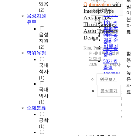
로
정확도
있음
Optimization
with
많
순
(2)
Intercept-Type
10개씩 출력
내림차순
이
인기도
음성지원
Arcs for Low-
본
순
조회
유무
10개씩
Thrust Gravity-
자
연도순
출력
Assist Trajectory
료
제목순
음성
20개씩
Design
저자순
지원
출력
발행기
(2)
Kim, Pureum
30개씩
학위유형
관순
활
연세대학교 일반
출력
대학원
용
50개씩
2026
국내박사
국내
도
출력
석사
높
100개씩
(1)
은
원문보기
출력
자
국내
음성듣기
료
T
박사
h
(1)
i
주제분류
s
d
공학
i
(1)
s
s