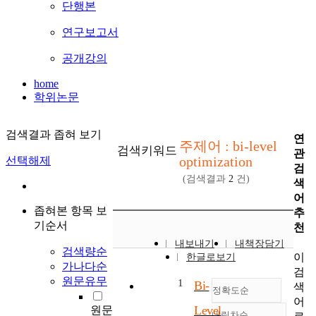
단행본
연구보고서
공개강의
home
학위논문
검색결과 좁혀 보기
연
주제어 : bi-level
검색키워드
관
optimization
선택해제
검
(검색결과
2
건)
색
어
좁혀본 항목 보
추
기순서
천
내보내기
내책장담기
검색량순
이
한글로보기
가나다순
검
원문유무
1
Bi-
색
정확도순
어
Level
원문
내림차순