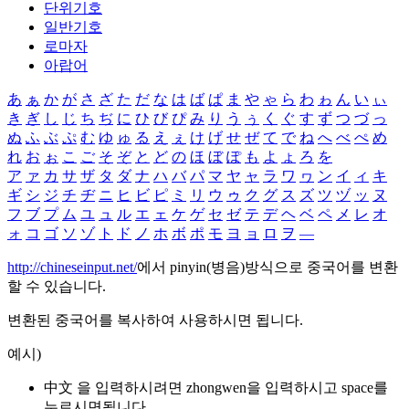
단위기호
일반기호
로마자
아랍어
あ
ぁ
か
が
さ
ざ
た
だ
な
は
ば
ぱ
ま
や
ゃ
ら
わ
ゎ
ん
い
ぃ
き
ぎ
し
じ
ち
ぢ
に
ひ
び
ぴ
み
り
う
ぅ
く
ぐ
す
ず
つ
づ
っ
ぬ
ふ
ぶ
ぷ
む
ゆ
ゅ
る
え
ぇ
け
げ
せ
ぜ
て
で
ね
へ
べ
ぺ
め
れ
お
ぉ
こ
ご
そ
ぞ
と
ど
の
ほ
ぼ
ぽ
も
よ
ょ
ろ
を
ア
ァ
カ
サ
ザ
タ
ダ
ナ
ハ
バ
パ
マ
ヤ
ャ
ラ
ワ
ヮ
ン
イ
ィ
キ
ギ
シ
ジ
チ
ヂ
ニ
ヒ
ビ
ピ
ミ
リ
ウ
ゥ
ク
グ
ス
ズ
ツ
ヅ
ッ
ヌ
フ
ブ
プ
ム
ユ
ュ
ル
エ
ェ
ケ
ゲ
セ
ゼ
テ
デ
ヘ
ベ
ペ
メ
レ
オ
ォ
コ
ゴ
ソ
ゾ
ト
ド
ノ
ホ
ボ
ポ
モ
ヨ
ョ
ロ
ヲ
―
http://chineseinput.net/
에서 pinyin(병음)방식으로 중국어를 변환
할 수 있습니다.
변환된 중국어를 복사하여 사용하시면 됩니다.
예시)
中文 을 입력하시려면
zhongwen
을 입력하시고 space를
누르시면됩니다.