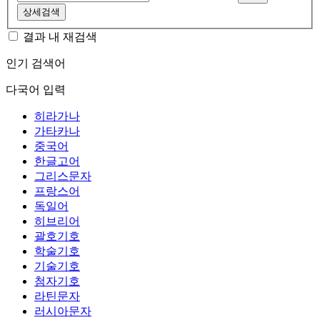
상세검색
결과 내 재검색
인기 검색어
다국어 입력
히라가나
가타카나
중국어
한글고어
그리스문자
프랑스어
독일어
히브리어
괄호기호
학술기호
기술기호
첨자기호
라틴문자
러시아문자