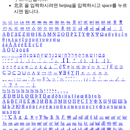
北京 을 입력하시려면
beijing
을 입력하시고 space를 누르
시면 됩니다.
ㅥ
ㅦ
ㅧ
ㅨ
ㅩ
ㅪ
ㅫ
ㅬ
ㅭ
ㅮ
ㅯ
ㅰ
ㅱ
ㅲ
ㅳ
ㅴ
ㅵ
ㅶ
ㅷ
ㅸ
ㅹ
ㅺ
ㅻ
ㅼ
ㅽ
ㅾ
ㅿ
ㆀ
ㆁ
ㆂ
ㆃ
ㆄ
ㆅ
ㆆ
ㆇ
ㆈ
ㆉ
ㆊ
ㆋ
ㆌ
ㆍ
ㆎ
Α
Β
Γ
Δ
Ε
Ζ
Η
Θ
Ι
Κ
Λ
Μ
Ν
Ξ
Ο
Π
Ρ
Σ
Τ
Υ
Φ
Χ
Ψ
Ω
α
β
γ
δ
ε
ζ
η
θ
ι
κ
λ
μ
ν
ξ
ο
π
ρ
σ
τ
υ
φ
χ
ψ
ω
á
à
Á
À
é
è
É
È
ç
Ç
ê
Ä
Ö
Ü
ä
ö
ü
ß
ְ
ֳ
ֲ
ֱ
ָ
ַ
ֵ
ֶ
ִ
ֹ
ּ
ֻ
ׂ
ׁ
ּ
ב
ה
נ
מ
צ
ת
ץ
ש
ד
ג
כ
ע
י
ח
ל
ך
ף
ק
ר
א
ט
ו
ן
ם
פ
‘
’
“
”
〔
〕
〈
〉
「
」
『
』
【
】
＂
（
）
［
］
｛
｝
±
×
÷
≠
≤
≥
∞
∴
♂
♀
∠
⊥
⌒
∂
∇
≡
≒
≪
≫
√
∽
∝
∵
∫
∬
∈
∋
⊆
⊇
⊂
⊃
∪
∩
∧
∨
￢
⇒
⇔
∀
∃
∮
∑
∏
＋
－
＜
＝
＞
、
。
·
‥
…
¨
〃
―
∥
＼
∼
´
～
ˇ
˘
˝
˚
˙
¸
˛
¡
¿
ː
！
＇
，
．
／
：
；
？
＾
＿
｀
｜
½
⅓
⅔
¼
¾
⅛
⅜
⅝
⅞
¹
²
³
⁴
ⁿ
₁
₂
₃
₄
Æ
Ð
Ħ
Ĳ
Ł
Ø
Œ
Þ
Ŧ
Ŋ
æ
đ
ð
ħ
ı
ĳ
ĸ
ŀ
ł
ø
œ
ß
þ
ŧ
ŋ
ŉ
А
Б
В
Г
Д
Е
Ё
Ж
З
И
Й
К
Л
М
Н
О
П
Р
С
Т
У
Ф
Х
Ц
Ч
Ш
Щ
Ъ
Ы
Ь
Э
Ю
Я
а
б
в
г
д
е
ё
ж
з
и
й
к
л
м
н
о
п
р
с
т
у
ф
х
ц
ч
ш
щ
ъ
ы
ь
э
ю
я
′
″
℃
Å
￠
￡
￥
¤
℉
‰
＄
％
Ｆ
￦
㎕
㎖
㎗
ℓ
㎘
㏄
㎣
㎤
㎥
㎦
㎙
㎚
㎛
㎜
㎝
㎞
㎟
㎠
㎡
㎢
㏊
㎍
㎎
㎏
㏏
㎈
㎉
㏈
㎧
㎨
㎰
㎱
㎲
㎳
㎴
㎵
㎶
㎷
㎸
㎹
㎀
㎁
㎂
㎃
㎄
㎺
㎻
㎽
㎾
㎿
㎐
㎑