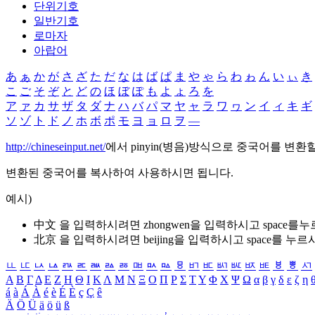
단위기호
일반기호
로마자
아랍어
あ
ぁ
か
が
さ
ざ
た
だ
な
は
ば
ぱ
ま
や
ゃ
ら
わ
ゎ
ん
い
ぃ
き
こ
ご
そ
ぞ
と
ど
の
ほ
ぼ
ぽ
も
よ
ょ
ろ
を
ア
ァ
カ
サ
ザ
タ
ダ
ナ
ハ
バ
パ
マ
ヤ
ャ
ラ
ワ
ヮ
ン
イ
ィ
キ
ギ
ソ
ゾ
ト
ド
ノ
ホ
ボ
ポ
モ
ヨ
ョ
ロ
ヲ
―
http://chineseinput.net/
에서 pinyin(병음)방식으로 중국어를 변환
변환된 중국어를 복사하여 사용하시면 됩니다.
예시)
中文 을 입력하시려면
zhongwen
을 입력하시고 space를
北京 을 입력하시려면
beijing
을 입력하시고 space를 누르
ㅥ
ㅦ
ㅧ
ㅨ
ㅩ
ㅪ
ㅫ
ㅬ
ㅭ
ㅮ
ㅯ
ㅰ
ㅱ
ㅲ
ㅳ
ㅴ
ㅵ
ㅶ
ㅷ
ㅸ
ㅹ
ㅺ
Α
Β
Γ
Δ
Ε
Ζ
Η
Θ
Ι
Κ
Λ
Μ
Ν
Ξ
Ο
Π
Ρ
Σ
Τ
Υ
Φ
Χ
Ψ
Ω
α
β
γ
δ
ε
ζ
η
á
à
Á
À
é
è
É
È
ç
Ç
ê
Ä
Ö
Ü
ä
ö
ü
ß