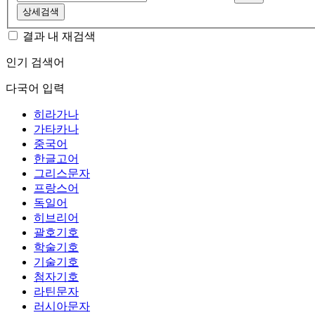
상세검색
결과 내 재검색
인기 검색어
다국어 입력
히라가나
가타카나
중국어
한글고어
그리스문자
프랑스어
독일어
히브리어
괄호기호
학술기호
기술기호
첨자기호
라틴문자
러시아문자