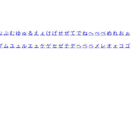
ぶ
ぷ
む
ゆ
ゅ
る
え
ぇ
け
げ
せ
ぜ
て
で
ね
へ
べ
ぺ
め
れ
お
ぉ
プ
ム
ユ
ュ
ル
エ
ェ
ケ
ゲ
セ
ゼ
テ
デ
ヘ
ベ
ペ
メ
レ
オ
ォ
コ
ゴ