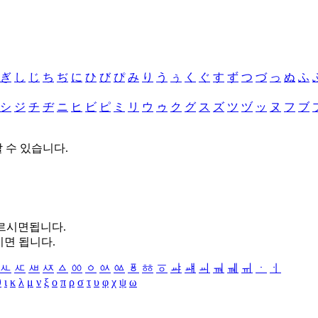
ぎ
し
じ
ち
ぢ
に
ひ
び
ぴ
み
り
う
ぅ
く
ぐ
す
ず
つ
づ
っ
ぬ
ふ
シ
ジ
チ
ヂ
ニ
ヒ
ビ
ピ
ミ
リ
ウ
ゥ
ク
グ
ス
ズ
ツ
ヅ
ッ
ヌ
フ
ブ
할 수 있습니다.
누르시면됩니다.
시면 됩니다.
ㅻ
ㅼ
ㅽ
ㅾ
ㅿ
ㆀ
ㆁ
ㆂ
ㆃ
ㆄ
ㆅ
ㆆ
ㆇ
ㆈ
ㆉ
ㆊ
ㆋ
ㆌ
ㆍ
ㆎ
θ
ι
κ
λ
μ
ν
ξ
ο
π
ρ
σ
τ
υ
φ
χ
ψ
ω